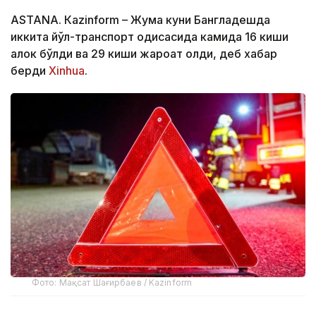
ASTANА. Кazinform – Жума куни Бангладешда
иккита йўл-транспорт ҳодисасида камида 16 киши
ҳалок бўлди ва 29 киши жароҳат олди, деб хабар
берди
Xinhua
.
Фото: Мақсат Шағирбаев / Kazinform