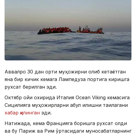
Аввалроқ 30 дан ортиқ муҳожирни олиб кетаётган
яна бир кичик кемага Лампедуза портига киришга
рухсат берилган эди.
Октябр ойи охирида Италия Ocean Viking кемасига
Сицилияга муҳожирларни қабул қилишни тақиқлагани
хабар қилинган
эди.
Натижада, кема Францияга боришга рухсат олди
ва бу Париж ва Рим ўртасидаги муносабатларнинг