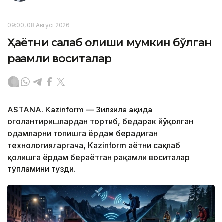
09:00, 08 Август 2026
Ҳаётни сақлаб қолиши мумкин бўлган
рақамли воситалар
ASTANA. Kazinform — Зилзила ҳақида
огоҳлантиришлардан тортиб, бедарак йўқолган
одамларни топишга ёрдам берадиган
технологияларгача, Кazinform ҳаётни сақлаб
қолишга ёрдам бераётган рақамли воситалар
тўпламини тузди.