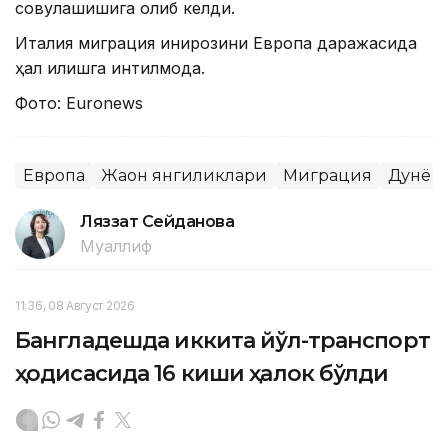
совуқлашишига олиб келди.
Италия миграция инқирозини Европа даражасида
ҳал қилишга интилмоқда.
Фото: Еuronews
Европа
Жаҳон янгиликлари
Миграция
Дунё
Ляззат Сейданова
Муаллиф
11:36, 08 Август 2026
Бангладешда иккита йўл-транспорт
ҳодисасида 16 киши ҳалок бўлди