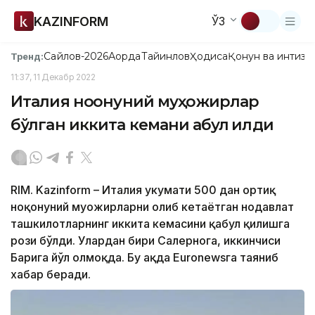
KAZINFORM
ЎЗ
Сайлов-2026
Ақорда
Тайинлов
Ҳодиса
Қонун ва интизо
Тренд:
11:37, 11 Декабр 2022
Италия ноқонуний муҳожирлар
бўлган иккита кемани қабул қилди
RIM. Kazinform – Италия ҳукумати 500 дан ортиқ
ноқонуний муҳожирларни олиб кетаётган нодавлат
ташкилотларнинг иккита кемасини қабул қилишга
рози бўлди. Улардан бири Салернога, иккинчиси
Барига йўл олмоқда. Бу ҳақда Еuronewsга таяниб
хабар беради.