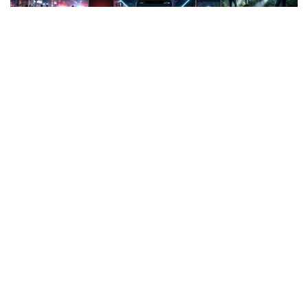
Фото: СИ
Жанубий Корея: Илова таъқибчига яқинлашиш
ҳақида огоҳлантиради
2026 йил 24 июнда Жанубий Корея шахсий
хавфсизлик учун энг сўнгги рақамли воситалардан
бирини ишга туширди.
Ҳукумат иловаси таъқиб қилувчи қурбонларга
электрон билагузук тақишлари шарт бўлган таъқиб
қилувчиларининг жойлашуви ва йўналишини реал
вақт режимида кўриш имконини беради.