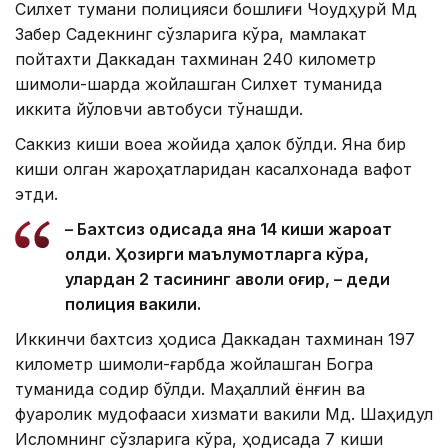
Силхет тумани полицияси бошлиғи Чоудҳурй Мд
Забер Садекнинг сўзларига кўра, мамлакат
пойтахти Даккадан тахминан 240 километр
шимоли-шарқда жойлашган Силхет туманида
иккита йўловчи автобуси тўқнашди.
Саккиз киши воқеа жойида ҳалок бўлди. Яна бир
киши олган жароҳатларидан касалхонада вафот
этди.
– Бахтсиз ҳодисада яна 14 киши жароҳат
олди. Ҳозирги маълумотларга кўра,
улардан 2 тасининг аҳволи оғир, – деди
полиция вакили.
Иккинчи бахтсиз ҳодиса Даккадан тахминан 197
километр шимоли-ғарбда жойлашган Богра
туманида содир бўлди. Маҳаллий ёнғин ва
фуқаролик мудофааси хизмати вакили Мд. Шаҳидул
Исломнинг сўзларига кўра, ҳодисада 7 киши