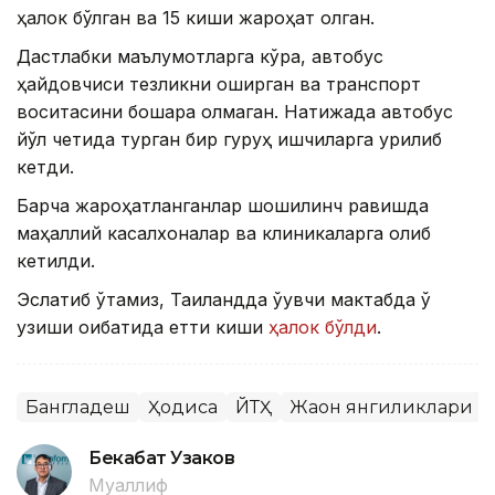
ҳалок бўлган ва 15 киши жароҳат олган.
Дастлабки маълумотларга кўра, автобус
ҳайдовчиси тезликни оширган ва транспорт
воситасини бошқара олмаган. Натижада автобус
йўл четида турган бир гуруҳ ишчиларга урилиб
кетди.
Барча жароҳатланганлар шошилинч равишда
маҳаллий касалхоналар ва клиникаларга олиб
кетилди.
Эслатиб ўтамиз, Таиландда ўқувчи мактабда ўқ
узиши оқибатида етти киши
ҳалок бўлди
.
Бангладеш
Ҳодиса
ЙТҲ
Жаҳон янгиликлари
Бекабат Узаков
Муаллиф