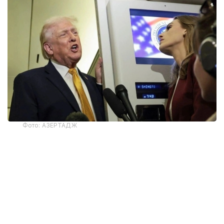
Фото: АЗЕРТАДЖ
Трамп президент самолётида журналистлар билан
суҳбат чоғида Эрон билан бўлажак музокаралар
ҳақида гапирди.
— Биз улар билан музокаралар олиб
борамиз. У эртага тушдан кейин
бошланади, — деди Трамп.