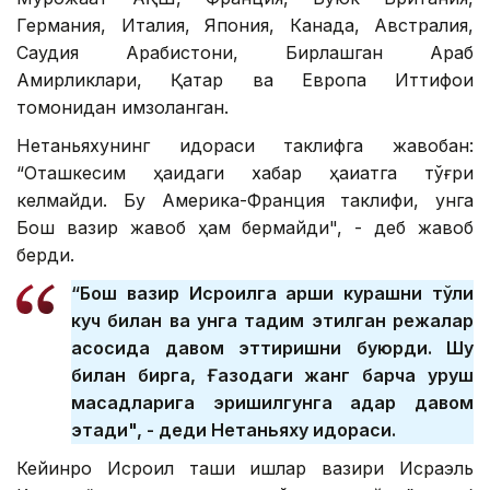
Германия, Италия, Япония, Канада, Австралия,
Саудия Арабистони, Бирлашган Араб
Амирликлари, Қатар ва Европа Иттифоқи
томонидан имзоланган.
Нетаньяхунинг идораси таклифга жавобан:
“Оташкесим ҳақидаги хабар ҳақиқатга тўғри
келмайди. Бу Америка-Франция таклифи, унга
Бош вазир жавоб ҳам бермайди", - деб жавоб
берди.
“Бош вазир Исроилга қарши курашни тўлиқ
куч билан ва унга тақдим этилган режалар
асосида давом эттиришни буюрди. Шу
билан бирга, Ғазодаги жанг барча уруш
мақсадларига эришилгунга қадар давом
этади", - деди Нетаньяху идораси.
Кейинроқ Исроил ташқи ишлар вазири Исраэль