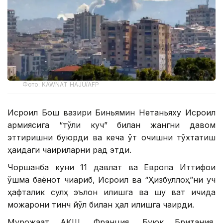
Фото: KAWNAT HAJU/AFP
Исроил Бош вазири Биньямин Нетаньяху Исроил
армиясига “тўлиқ куч” билан жангни давом
эттиришни буюрди ва кеча ўт очишни тўхтатиш
ҳақидаги чақириқларни рад этди.
Чоршанба куни 11 давлат ва Европа Иттифоқи
қўшма баёнот чиқариб, Исроил ва “Ҳизбуллоҳ”ни уч
ҳафталик сулҳ эълон қилишга ва шу вақт ичида
можарони тинч йўл билан ҳал қилишга чақирди.
Мурожаат АҚШ, Франция, Буюк Британия,