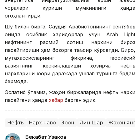
чоралари кўриши мумкинлиги ҳақида
огоҳлантирди.
Шу билан бирга, Саудия Арабистонининг сентябрь
ойида осиёлик харидорлар учун Arab Light
нефтининг расмий сотиш нархини бироз
пасайтириши ҳам бозорга таъсир кўрсатди. Бироқ,
мутахассисларнинг фикрича, геосиёсий
вазиятнинг кескинлашиши ҳозирча нефть
нархларини юқори даражада ушлаб туришга ёрдам
бермоқда.
Эслатиб ўтамиз, жаҳон биржаларида нефть нархи
пасайгани ҳақида
хабар
берган эдик.
Нефть
Нарх-наво
Эрон
Яқин Шарқ
Жаҳон янг
Бекабат Узаков