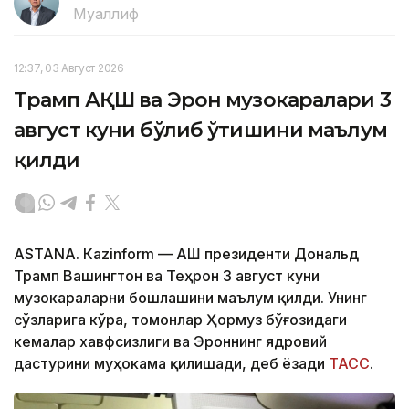
Муаллиф
12:37, 03 Август 2026
Трамп АҚШ ва Эрон музокаралари 3
август куни бўлиб ўтишини маълум
қилди
ASTANА. Кazinform — АҚШ президенти Дональд
Трамп Вашингтон ва Теҳрон 3 август куни
музокараларни бошлашини маълум қилди. Унинг
сўзларига кўра, томонлар Ҳормуз бўғозидаги
кемалар хавфсизлиги ва Эроннинг ядровий
дастурини муҳокама қилишади, деб ёзади
ТАСС
.