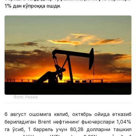
1% дан кўпроққа ошди.
Фото: Pexels
6 август оқшомига келиб, октябрь ойида етказиб
бериладиган Brent нефтининг фьючерслари 1,04%
га ўсиб, 1 баррель учун 80,28 долларни ташкил