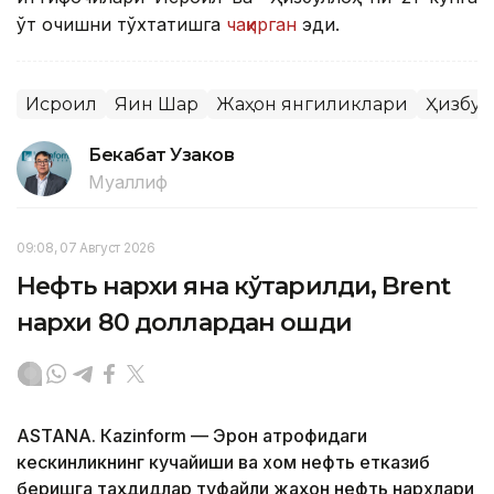
ўт очишни тўхтатишга
чақирган
эди.
Исроил
Яқин Шарқ
Жаҳон янгиликлари
Ҳизбул
Бекабат Узаков
Муаллиф
09:08, 07 Август 2026
Нефть нархи яна кўтарилди, Brent
нархи 80 доллардан ошди
ASTANА. Кazinform — Эрон атрофидаги
кескинликнинг кучайиши ва хом нефть етказиб
беришга таҳдидлар туфайли жаҳон нефть нархлари