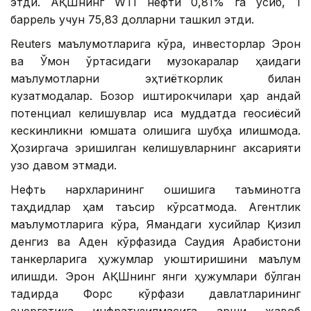
этди. АҚШнинг WTI нефти 0,81% га ўсиб, 1
баррель учун 75,83 долларни ташкил этди.
Reuters маълумотларига кўра, инвесторлар Эрон
ва Ўмон ўртасидаги музокаралар ҳақидаги
маълумотларни эҳтиёткорлик билан
кузатмоқдалар. Бозор иштирокчилари ҳар қандай
потенциал келишувлар қисқа муддатда геосиёсий
кескинликни юмшата олишига шубҳа қилишмоқда.
Ҳозиргача эришилган келишувларнинг аксарияти
узоқ давом этмади.
Нефть нархларининг ошишига таъминотга
таҳдидлар ҳам таъсир кўрсатмоқда. Агентлик
маълумотларига кўра, Ямандаги хусийлар Қизил
денгиз ва Аден кўрфазида Саудия Арабистони
танкерларига ҳужумлар уюштиришини маълум
қилишди. Эрон АҚШнинг янги ҳужумлари бўлган
тақдирда Форс кўрфази давлатларининг
энергетика инфратузилмасига қарши жавоб