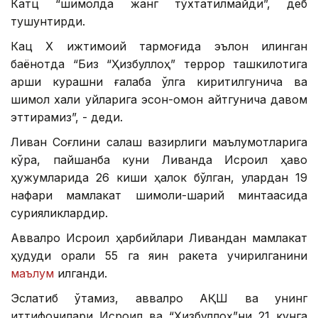
Катц “шимолда жанг тўхтатилмайди”, деб
тушунтирди.
Кац Х ижтимоий тармоғида эълон қилинган
баёнотда “Биз “Ҳизбуллоҳ” террор ташкилотига
қарши курашни ғалаба қўлга киритилгунича ва
шимол халқи уйларига эсон-омон қайтгунича давом
эттирамиз”, - деди.
Ливан Соғлиқни сақлаш вазирлиги маълумотларига
кўра, пайшанба куни Ливанда Исроил ҳаво
ҳужумларида 26 киши ҳалок бўлган, улардан 19
нафари мамлакат шимоли-шарқий минтақасида
сурияликлардир.
Аввалроқ Исроил ҳарбийлари Ливандан мамлакат
ҳудуди орқали 55 га яқин ракета учирилганини
маълум
қилганди.
Эслатиб ўтамиз, аввалроқ АҚШ ва унинг
иттифоқчилари Исроил ва “Ҳизбуллоҳ”ни 21 кунга