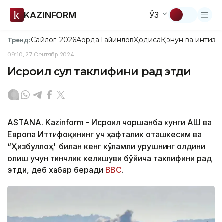
KAZINFORM
ЎЗ
Сайлов-2026
Ақорда
Тайинлов
Ҳодиса
Қонун ва интизо
Тренд:
09:10, 27 Сентябр 2024
Исроил сулҳ таклифини рад этди
ASTANA. Kazinform - Исроил чоршанба кунги АҚШ ва
Европа Иттифоқининг уч ҳафталик оташкесим ва
“Ҳизбуллоҳ" билан кенг кўламли урушнинг олдини
олиш учун тинчлик келишуви бўйича таклифини рад
этди, деб хабар беради
BBC
.