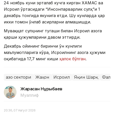
24 ноябрь куни эрталаб кучга кирган ХАМАС ва
Исроил ўртасидаги “Инсонпарварлик сулҳ”и 1
декабрь тонгида якунига етди. Шу кунларда ҳар
икки томон ўнлаб асирларни алмашишди.
Муваққат сулҳнинг тугаши билан Исроил Ғазога
қарши ҳужумларини давом эттирди.
Декабрь ойининг биринчи ўн кунлиги
маълумотларига кўра, Исроилнинг Ғазога ҳужуми
оқибатида 17,7 минг киши
ҳалок бўлган
.
Ғазо сектори
Жаҳон
Исроил
Яқин Шарқ
Фала
Жарасқан Нұрыбаев
Муаллиф
20:36, 07 Август 2026