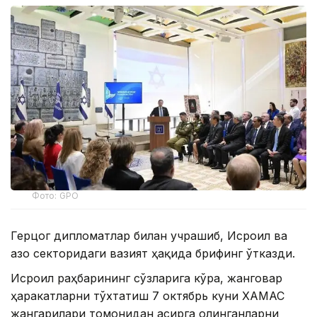
Фото: GPO
Герцог дипломатлар билан учрашиб, Исроил ва
Ғазо секторидаги вазият ҳақида брифинг ўтказди.
Исроил раҳбарининг сўзларига кўра, жанговар
ҳаракатларни тўхтатиш 7 октябрь куни ХАМАС
жангарилари томонидан асирга олинганларни