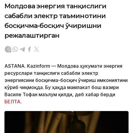
Молдова энергия танқислиги
сабабли электр таъминотини
босқичма-босқич ўчиришни
режалаштирган
ASTANA. Kazinform — Молдова ҳукумати энергия
ресурслари танқислиги сабабли электр
энергиясини босқичма-босқич ўчириш имкониятини
кўриб чиқмоқда. Бу ҳақда мамлакат бош вазири
Василе Тофан маълум қилди, деб хабар берди
БЕЛТА
.