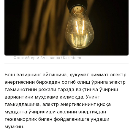
Фото: Айгерім Амантаева / Kazinform
Бош вазирнинг айтишича, ҳукумат қиммат электр
энергиясини биржадан сотиб олиш ўрнига электр
таъминотини режали тарзда вақтинча ўчириш
вариантини муҳокама қилмоқда. Унинг
таъкидлашича, электр энергиясининг қисқа
муддатга ўчирилиши аҳолини энергиядан
тежамкорлик билан фойдаланишга ундаши
мумкин.