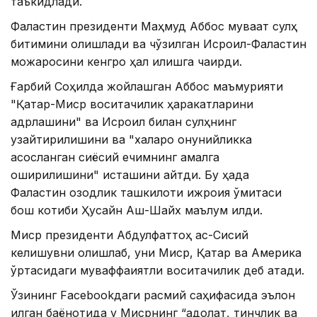
таъкидлади.
Фаластин президенти Маҳмуд Аббос муваққат сулҳ
битимини олқишлади ва чўзилган Исроил-Фаластин
можаросини кенгроқ ҳал қилишга чақирди.
Ғарбий Соҳилда жойлашган Аббос маъмурияти
"Қатар-Миср воситачилик ҳаракатларини
қадрлашини" ва Исроил билан сулҳнинг
узайтирилишини ва "халқаро қонунийликка
асосланган сиёсий ечимнинг амалга
оширилишини" исташини айтди. Бу ҳақда
Фаластин озодлик ташкилоти ижроия қўмитаси
бош котиби Ҳусайн Аш-Шайх маълум қилди.
Миср президенти Абдулфаттоҳ ас-Сисий
келишувни олқишлаб, уни Миср, Қатар ва Америка
ўртасидаги муваффақиятли воситачилик деб атади.
Ўзининг Facebookдаги расмий саҳифасида эълон
қилган баёнотида у Мисрнинг “адолат, тинчлик ва