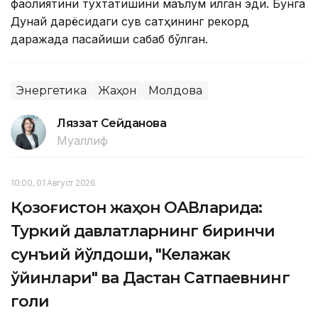
фаолиятини тўхтатишини маълум қилган эди. Бунга
Дунай дарёсидаги сув сатҳининг рекорд
даражада пасайиши сабаб бўлган.
Энергетика
Жаҳон
Молдова
Ляззат Сейданова
Муаллиф
10:00, 01 Август 2026
Қозоғистон жаҳон ОАВларида:
Туркий давлатларнинг биринчи
сунъий йўлдоши, "Келажак
ўйинлари" ва Дастан Сатпаевнинг
голи