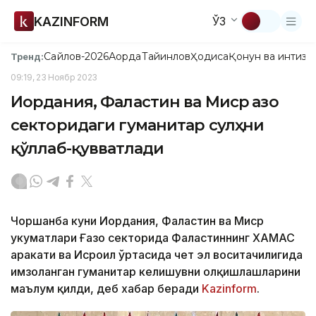
KAZINFORM
ЎЗ
Сайлов-2026
Ақорда
Тайинлов
Ҳодиса
Қонун ва интизо
Тренд:
09:19, 23 Ноябр 2023
Иордания, Фаластин ва Миср Ғазо
секторидаги гуманитар сулҳни
қўллаб-қувватлади
Чоршанба куни Иордания, Фаластин ва Миср
ҳукуматлари Ғазо секторида Фаластиннинг ХАМАС
ҳаракати ва Исроил ўртасида чет эл воситачилигида
имзоланган гуманитар келишувни олқишлашларини
маълум қилди, деб хабар беради
Kazinform
.