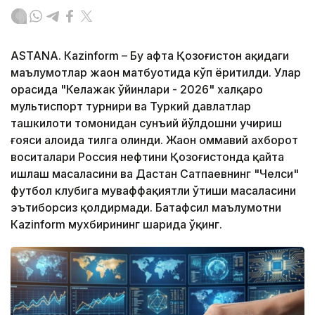
ASTANА. Кazinform – Бу ҳафта Қозоғистон ҳақидаги
маълумотлар жаҳон матбуотида кўп ёритилди. Улар
орасида "Келажак ўйинлари - 2026" халқаро
мультиспорт турнири ва Туркий давлатлар
ташкилоти томонидан сунъий йўлдошни учириш
ғояси алоҳида тилга олинди. Жаҳон оммавий ахборот
воситалари Россия нефтини Қозоғистонда қайта
ишлаш масаласини ва Дастан Сатпаевнинг "Челси"
футбол клубига муваффақиятли ўтиши масаласини
эътиборсиз қолдирмади. Батафсил маълумотни
Кazinform мухбирининг шарҳида ўқинг.