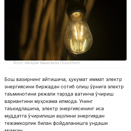
Фото: Айгерім Амантаева / Kazinform
Бош вазирнинг айтишича, ҳукумат қиммат электр
энергиясини биржадан сотиб олиш ўрнига электр
таъминотини режали тарзда вақтинча ўчириш
вариантини муҳокама қилмоқда. Унинг
таъкидлашича, электр энергиясининг қисқа
муддатга ўчирилиши аҳолини энергиядан
тежамкорлик билан фойдаланишга ундаши
мумкин.