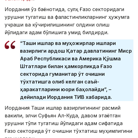
Иордания ўз баёнотида, сулҳ Ғазо секторидаги
урушни тугатиш ва фаластинликларнинг ҳужумга
учраши ва кўчирилишининг олдини олиш
йўлидаги қадам бўлишига умид билдирди.
“Ташқи ишлар ва муҳожирлар ишлари
вазирлиги қардош Қатар давлатининг Миср
Араб Республикаси ва Америка Қўшма
Штатлари билан ҳамкорликда Ғазо
секторида гуманитар ўт очишни
тўхтатишга олиб келган саъй-
ҳаракатларини юқори баҳолайди”, –
дейилади Иордания ТИВ хабарида.
Иордания Ташқи ишлар вазирлигининг расмий
вакили, элчи Суфьян Ал-Куда, давом этаётган
урушни тўлиқ тугатиш йўлидаги қадам сифатида
Ғазо секторида ўт очишни тўхтатиш муҳимлигини