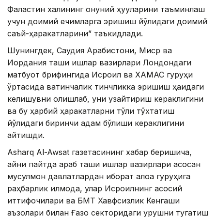
Фаластин халқининг қонуний ҳуқуқларини таъминлаш
учун доимий ечимларга эришиш йўлидаги доимий
саъй-ҳаракатларини” таъкидлади.
Шунингдек, Саудия Арабистони, Миср ва
Иордания ташқи ишлар вазирлари Лондондаги
матбуот брифингида Исроил ва ХАМАС гуруҳи
ўртасида вақтинчалик тинчликка эришиш ҳақидаги
келишувни олқишлаб, уни узайтириш кераклигини
ва бу ҳарбий ҳаракатларни тўлиқ тўхтатиш
йўлидаги биринчи қадам бўлиши кераклигини
айтишди.
Asharq Al-Awsat газетасининг хабар беришича,
айни пайтда араб ташқи ишлар вазирлари асосан
мусулмон давлатлардан иборат алоқа гуруҳига
раҳбарлик қилмоқда, улар Исроилнинг асосий
иттифоқчилари ва БМТ Хавфсизлик Кенгаши
аъзолари билан Ғазо секторидаги урушни тугатиш