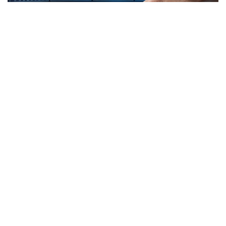
Коллаж: Kazinform/ СИ
Report: Туркий давлатлар биринчи марта сунъий
йўлдошни учиришади
Туркий давлатлар ташкилоти биринчи марта
наносунъий йўлдошни ишлаб чиқади ва космосга
учиришни режалаштирмоқда. Қўшма космик кема
«OTS-SAT» деб номланади ва учириш санаси 2027
йилга белгиланган. Бу хабар Report агентлигининг
Қозоғистон бюроси томонидан эълон қилинди.
Яқинда Сунъий интеллект ва рақамли ривожланиш
вазири Жасулан Мадиев ва ТДТ бош котиби