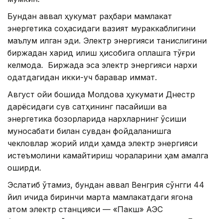
Бундан аввал ҳукумат раҳбари мамлакат
энергетика соҳасидаги вазият мураккаблигини
маълум қилган эди. Электр энергияси танқислигини
биржадан харид қилиш ҳисобига қоплашга тўғри
келмоқда. Биржада эса электр энергияси нархи
одатдагидан икки-уч баравар қиммат.
Август ойи бошида Молдова ҳукумати Днестр
дарёсидаги сув сатҳининг пасайиши ва
энергетика бозорларида нархларнинг ўсиши
муносабати билан сувдан фойдаланишга
чекловлар жорий қилди ҳамда электр энергияси
истеъмолини камайтириш чораларини ҳам амалга
оширди.
Эслатиб ўтамиз, бундан аввал Венгрия сўнгги 44
йил ичида биринчи марта мамлакатдаги ягона
атом электр станцияси — «Пакш» АЭС