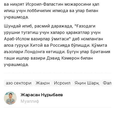
ва ниҳоят Исроил-Фаластин можаросини ҳал
қилиш учун лоббичилик қилмоқда ва улар билан
учрашмоқда.
Шундай қилиб, расмий даражада, "Ғазодаги
урушни тугатиш учун халқаро ҳаракатлар учун
Араб-Ислом вазирлар қўмитаси" деб номланган
алоқа гуруҳи Хитой ва Россияда бўлишди. Қўмита
аъзолари Лондонга кетишди. Бугун улар Британия
ташқи ишлар вазири Дэвид Кэмерон билан
учрашмоқда.
Ғазо сектори
Жаҳон
Исроил
Яқин Шарқ
Фала
Жарасқан Нұрыбаев
Муаллиф