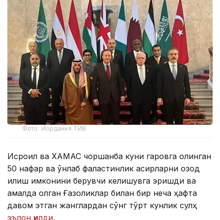
Фото: Иордания ТИВ
Исроил ва ХАМАС чоршанба куни гаровга олинган
50 нафар ва ўнлаб фаластинлик асирларни озод
қилиш имконини берувчи келишувга эришди ва
қамалда қолган Ғазоликлар билан бир неча ҳафта
давом этган жанглардан сўнг тўрт кунлик сулҳ
эълон қилди
.