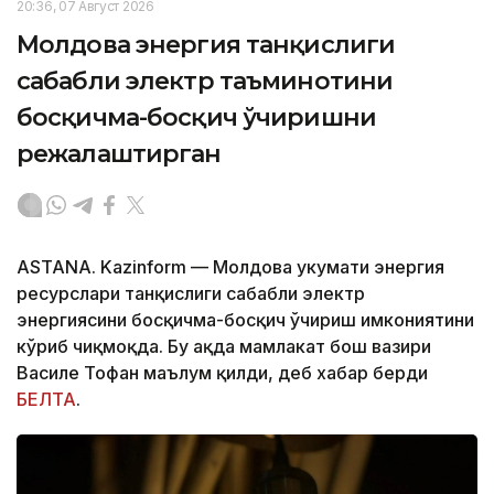
20:36, 07 Август 2026
Молдова энергия танқислиги
сабабли электр таъминотини
босқичма-босқич ўчиришни
режалаштирган
ASTANA. Kazinform — Молдова ҳукумати энергия
ресурслари танқислиги сабабли электр
энергиясини босқичма-босқич ўчириш имкониятини
кўриб чиқмоқда. Бу ҳақда мамлакат бош вазири
Василе Тофан маълум қилди, деб хабар берди
БЕЛТА
.