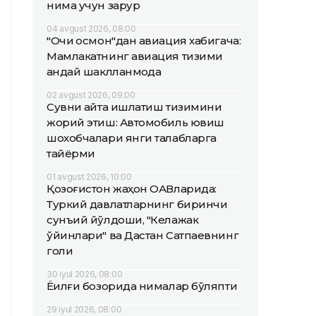
нима учун зарур
04 avgust 2026, 08:00
"Очиқ осмон"дан авиация хабигача:
Мамлакатнинг авиация тизими
қандай шаклланмоқда
02 avgust 2026, 09:00
Сувни қайта ишлатиш тизимини
жорий этиш: Автомобиль ювиш
шохобчалари янги талабларга
тайёрми
01 avgust 2026, 10:00
Қозоғистон жаҳон ОАВларида:
Туркий давлатларнинг биринчи
сунъий йўлдоши, "Келажак
ўйинлари" ва Дастан Сатпаевнинг
голи
30 iyul 2026, 08:00
Ёқилғи бозорида нималар бўляпти
29 iyul 2026, 08:00