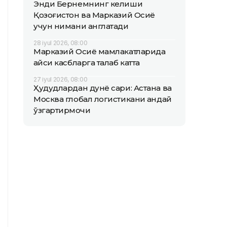
Энди Бернемнинг келиши
Қозоғистон ва Марказий Осиё
учун нимани англатади
28 iyul 2026, 08:00
Марказий Осиё мамлакатларида
қайси касбларга талаб катта
27 iyul 2026, 08:00
Ҳудудлардан дунё сари: Астана ва
Москва глобал логистикани қандай
ўзгартирмоқчи