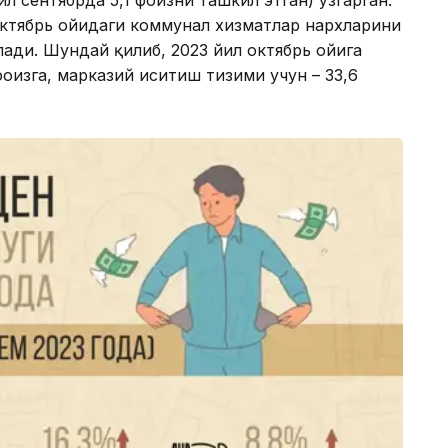
ил сентябрда 5,1 фоизни ташкил этган) ўзгарган.
ктябрь ойидаги коммунал хизматлар нархларини
лади. Шундай қилиб, 2023 йил октябрь ойига
фоизга, марказий иситиш тизими учун – 33,6