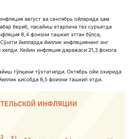
инфляция август ва сентябрь ойларида ҳам
абар бериб, пасайиш етарлича тез суръатда
фляция 8,4 фоизни ташкил этган бўлса,
. Сўнгги йилларда йиллик инфляциянинг энг
 келди. Кейин инфляция даражаси 21,3 фоизга
айиш тўлқини тўхтатилди. Октябрь ойи охирида
йиллик ҳисобда 8,5 фоизни ташкил этди.