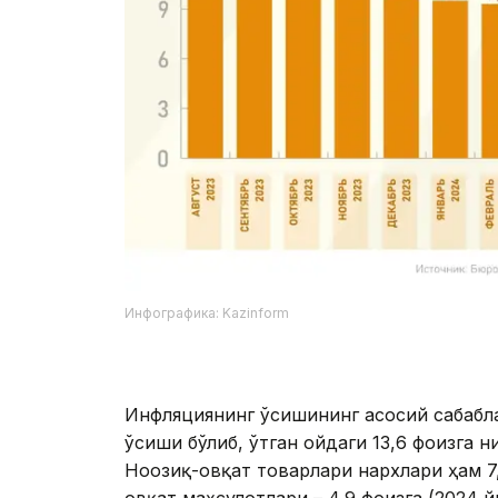
Инфографика: Kazinform
Инфляциянинг ўсишининг асосий сабабл
ўсиши бўлиб, ўтган ойдаги 13,6 фоизга н
Ноозиқ-овқат товарлари нархлари ҳам 7,8