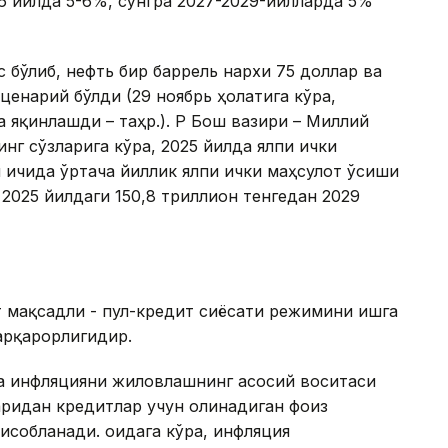
26 йилда 5-6%, сўнгра 2027-2029-йилларда 5%
 бўлиб, нефть бир баррель нархи 75 доллар ва
ценарий бўлди (29 ноябрь ҳолатига кўра,
 яқинлашди – таҳр.). ҚР Бош вазири – Миллий
нг сўзларига кўра, 2025 йилда ялпи ички
л ичида ўртача йиллик ялпи ички маҳсулот ўсиши
2025 йилдаги 150,8 триллион тенгедан 2029
 мақсадли - пул-кредит сиёсати режимини ишга
арқарорлигидир.
да инфляцияни жиловлашнинг асосий воситаси
аридан кредитлар учун олинадиган фоиз
собланади. Қоидага кўра, инфляция