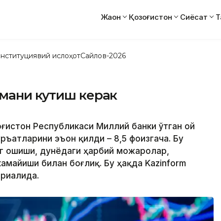
Жаҳон
Қозоғистон
Сиёсат
Т
нституциявий ислоҳот
Сайлов-2026
имани кутиш керак
зоғистон Республикаси Миллий банки ўтган ой
ъатларини эъон қилди – 8,5 фоизгача. Бу
г ошиши, дунёдаги ҳарбий можаролар,
амайиши билан боғлиқ. Бу ҳақда Kazinform
ериалида.