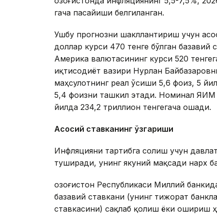
Қозоғистонда инфляциянинг 5,5-7,5%, 20
гача пасайиши белгиланган.
Ушбу прогнозни шакллантириш учун асос
доллар курси 470 тенге бўлган базавий с
Америка валютасининг курси 520 тенгега
иқтисодиёт вазири Нурлан Байбазаровни
маҳсулотнинг реал ўсиши 5,6 фоиз, 5 йи
5,4 фоизни ташкил этади. Номинал ЯИМ 
йилда 234,2 триллион тенгегача ошади.
Асосий ставканинг ўзгариши
Инфляцияни тартибга солиш учун давлат
туширади, унинг якуний мақсади нарх б
Қозоғистон Республикаси Миллий банки
базавий ставкани (унинг тижорат банкл
ставкасини) сақлаб қолиш ёки ошириш ҳи