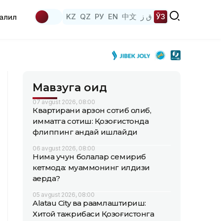
KZ
QZ
РУ
EN
中文
ق ز
ЎЗ
аҳлил
Мавзуга оид
07 avgust 2026, 08:00
Квартирани арзон сотиб олиб,
қимматга сотиш: Қозоғистонда
флиппинг қандай ишлайди
06 avgust 2026, 08:00
Нима учун болалар семириб
кетмоқда: муаммонинг илдизи
қаерда?
05 avgust 2026, 08:00
Alatau City ва рақамлаштириш:
Хитой тажрибаси Қозоғистонга