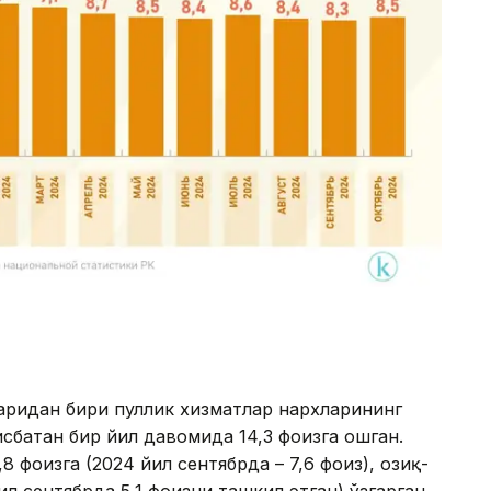
аридан бири пуллик хизматлар нархларининг
исбатан бир йил давомида 14,3 фоизга ошган.
 фоизга (2024 йил сентябрда – 7,6 фоиз), озиқ-