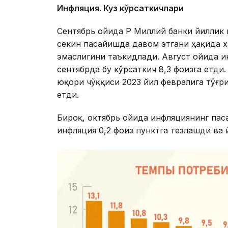
Инфляция. Куз кўрсаткичлари
Сентябрь ойида ҚР Миллий банки йиллик 
секин пасайишда давом этгани ҳақида х
эмаслигини таъкидлади. Август ойида ин
сентябрда бу кўрсаткич 8,3 фоизга етди
юқори чўққиси 2023 йил февралига тўғри
етди.
Бироқ, октябрь ойида инфляциянинг пас
инфляция 0,2 фоиз пунктга тезлашди ва 