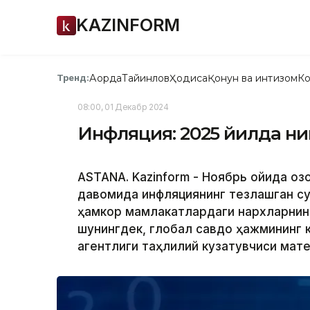
KAZINFORM
Ақорда
Тайинлов
Ҳодиса
Қонун ва интизом
Ко
Тренд:
08:00, 01 Декабр 2024
Инфляция: 2025 йилда н
ASTANA. Kazinform - Ноябрь ойида Қо
давомида инфляциянинг тезлашган сур
ҳамкор мамлакатлардаги нархларнин
шунингдек, глобал савдо ҳажмининг к
агентлиги таҳлилий кузатувчиси мат