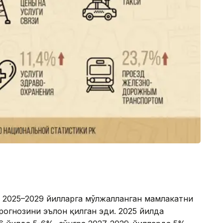
 2025–2029 йилларга мўлжалланган мамлакатни
гнозини эълон қилган эди. 2025 йилда