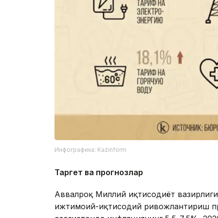
Инфографика: Kazinform
Таргет ва прогнозлар
Аввалроқ Миллий иқтисодиёт вазирлиги
ижтимоий-иқтисодий ривожлантириш про