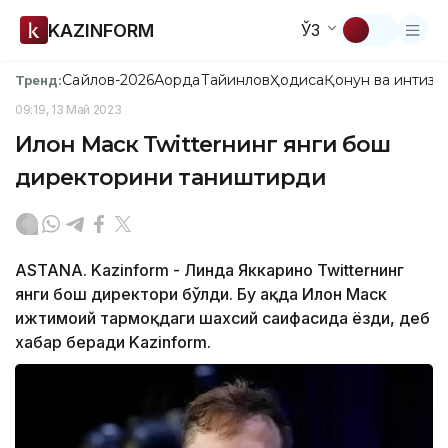
KAZINFORM
ЎЗ
Сайлов-2026
Ақорда
Тайинлов
Ҳодиса
Қонун ва интизо
Тренд:
09:19, 13 Май 2023
Илон Маск Twitterнинг янги бош
директорини таништирди
ASTANA. Kazinform - Линда Яккарино Twitterнинг
янги бош директори бўлди. Бу ҳақда Илон Маск
ижтимоий тармоқдаги шахсий саҳифасида ёзди, деб
хабар беради Kazinform.