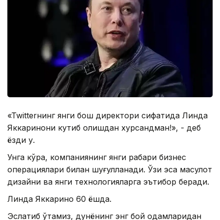
«Twitterнинг янги бош директори сифатида Линда
Яккаринони кутиб олишдан хурсандман!», - деб
ёзди у.
Унга кўра, компаниянинг янги раҳбари бизнес
операциялари билан шуғулланади. Ўзи эса маҳсулот
дизайни ва янги технологияларга эътибор беради.
Линда Яккарино 60 ёшда.
Эслатиб ўтамиз, дунёнинг энг бой одамларидан