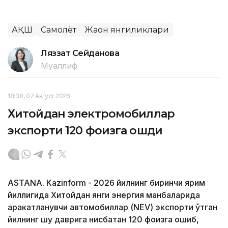
АҚШ
Самолёт
Жаҳон янгиликлари
Ляззат Сейданова
Муаллиф
18:38, 07 Август 2026
Хитойдан электромобиллар
экспорти 120 фоизга ошди
ASTANA. Kazinform - 2026 йилнинг биринчи ярим
йиллигида Хитойдан янги энергия манбаларида
ҳаракатланувчи автомобиллар (NEV) экспорти ўтган
йилнинг шу даврига нисбатан 120 фоизга ошиб,