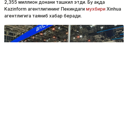
2,355 миллион донани ташкил этди. Бу ҳақда
Kazinform агентлигининг Пекиндаги
мухбири
Xinhua
агентлигига таяниб хабар беради.
Фото: Берик Табынбаев/Kazinform
Хабарнинг ҳаққонийлигига Хитой Автомобилсозлик
саноати ассоциацияси маълумотлари далолат