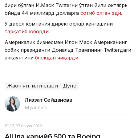
бири бўлган И.Маск Twitterни ўтган йили октябрь
ойида 44 миллиард долларга
сотиб олган эди
.
У дарҳол компания директорлар кенгашини
тарқатиб юборди
.
Америкалик бизнесмен Илон Маск Американинг
собиқ президенти Дональд Трампнинг Twitterдаги
аккаунтини
блокдан чиқарди
.
Жаҳон янгиликлари
Дунё
Ляззат Сейданова
Муаллиф
19:37, 07 Август 2026
АҚШда қарийб 500 та Boeing