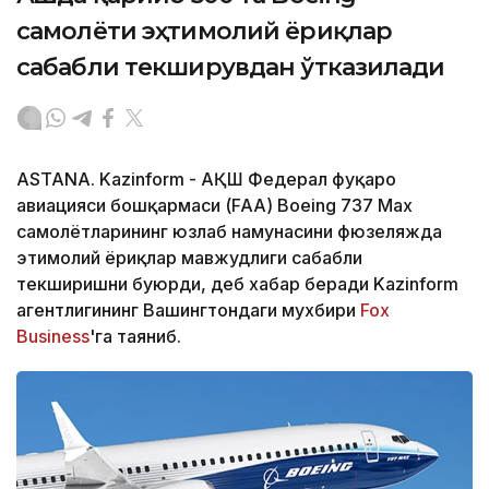
самолёти эҳтимолий ёриқлар
сабабли текширувдан ўтказилади
ASTANA. Kazinform - АҚШ Федерал фуқаро
авиацияси бошқармаси (FAA) Boeing 737 Max
самолётларининг юзлаб намунасини фюзеляжда
эҳтимолий ёриқлар мавжудлиги сабабли
текширишни буюрди, деб хабар беради Kazinform
агентлигининг Вашингтондаги мухбири
Fox
Business
'га таяниб.