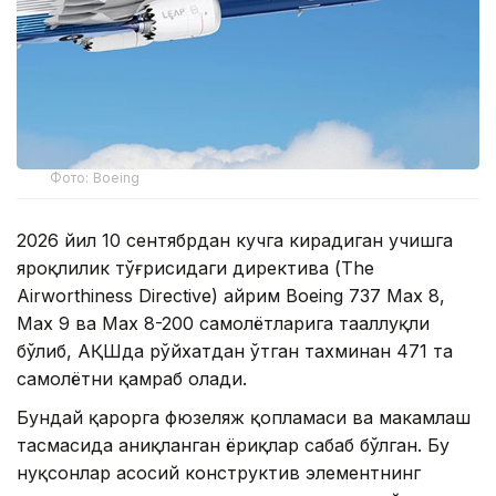
Фото: Boeing
2026 йил 10 сентябрдан кучга кирадиган учишга
яроқлилик тўғрисидаги директива (The
Airworthiness Directive) айрим Boeing 737 Max 8,
Max 9 ва Max 8-200 самолётларига тааллуқли
бўлиб, АҚШда рўйхатдан ўтган тахминан 471 та
самолётни қамраб олади.
Бундай қарорга фюзеляж қопламаси ва маҳкамлаш
тасмасида аниқланган ёриқлар сабаб бўлган. Бу
нуқсонлар асосий конструктив элементнинг