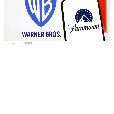
Фото: Аnadolu
CМА маълумотларига кўра, регулятор Paramount
Skydance томонидан Warner Bros. Discovery
компаниясини сотиб олишини маъқуллади. Ушбу
қарор Paramount Британия ҳукуматига қонуний
мажбурий мажбуриятларни тақдим этганидан
кейин қабул қилинди.
Британия оммавий ахборот воситаларининг хабар
беришича, ушбу мажбуриятлар Буюк Британия
иқтисодиётига инвестицияларни ўз ичига олади.