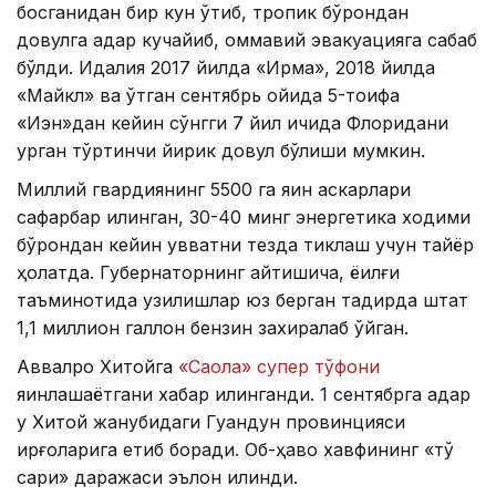
босганидан бир кун ўтиб, тропик бўрондан
довулга қадар кучайиб, оммавий эвакуацияга сабаб
бўлди. Идалия 2017 йилда «Ирма», 2018 йилда
«Майкл» ва ўтган сентябрь ойида 5-тоифа
«Иэн»дан кейин сўнгги 7 йил ичида Флоридани
урган тўртинчи йирик довул бўлиши мумкин.
Миллий гвардиянинг 5500 га яқин аскарлари
сафарбар қилинган, 30-40 минг энергетика ходими
бўрондан кейин қувватни тезда тиклаш учун тайёр
ҳолатда. Губернаторнинг айтишича, ёқилғи
таъминотида узилишлар юз берган тақдирда штат
1,1 миллион галлон бензин захиралаб қўйган.
Аввалроқ Хитойга
«Саола» супер тўфони
яқинлашаётгани хабар қилинганди. 1 сентябрга қадар
у Хитой жанубидаги Гуандун провинцияси
қирғоқларига етиб боради. Об-ҳаво хавфининг «тўқ
сариқ» даражаси эълон қилинди.