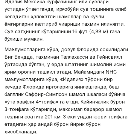
Идалия Мексика кўрфазининг илиқ сувлари
устидан ўтаётганда, қирғоқбўйи сув тошқинига олиб
келадиган ҳалокатли шамоллар ва кучли
ёмғирларни келтириб чиқариши тахмин қилиняпти.
Сув сатҳининг кўтарилиши 16 фут (4,88 м) гача
бўлиши мумкин.
Маълумотларига кўра, довул Флорида соҳилидаги
Биг Бендда, тахминан Таллахасси ва Гейнсвилл
ўртасида бўлган, у ерда штатнинг шимолий қисми
ярим оролни ташкил этади. Майамидаги NHC
маълумотларига кўра, «Идалия» тўфони бир
кечада Флорида қирғоқларига яқинлашганда, беш
балллик Саффир-Симпсон шамол шкаласи бўйича
«ўта хавфли 4-тоифа» га етди. Кейинчалик бўрон
3-тоифага кўтарилди, максимал барқарор шамол
тезлиги соатига 201 км. 3 ёки ундан юқори тоифага
етадиган ҳар қандай бўрон йирик бўрон
ҳисобланади.