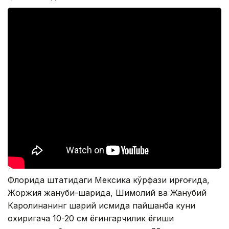
Флорида штатидаги Мексика кўрфази қирғоғида,
Жоржия жануби-шарқида, Шимолий ва Жанубий
Каролинанинг шарқий қисмида пайшанба куни
охиригача 10-20 см ёғингарчилик ёғиши