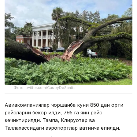
Фото: twitter.com/CaseyDeSantis
Авиакомпаниялар чоршанба куни 850 дан ортиқ
рейсларни бекор қилди, 795 га яқин рейс
кечиктирилди. Тампа, Клируотер ва
Таллахассидаги аэропортлар вақтинча ёпилди.