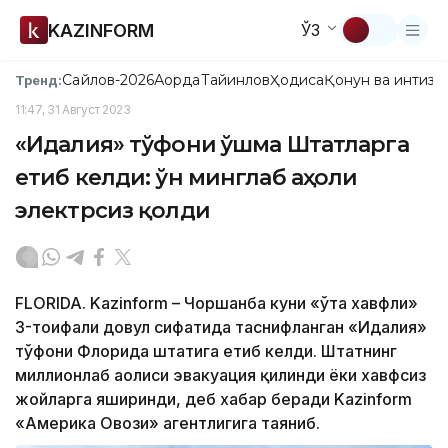
KAZINFORM
ЎЗ
Сайлов-2026
Ақорда
Тайинлов
Ҳодиса
Қонун ва интизо
Тренд:
11:47, 31 Август 2023
«Идалия» тўфони Қўшма Штатларга
етиб келди: ўн минглаб аҳоли
электрсиз қолди
FLORIDA. Kazinform – Чоршанба куни «ўта хавфли»
3-тоифали довул сифатида таснифланган «Идалия»
тўфони Флорида штатига етиб келди. Штатнинг
миллионлаб аҳолиси эвакуация қилинди ёки хавфсиз
жойларга яширинди, деб хабар беради Kazinform
«Америка Овози» агентлигига таяниб.