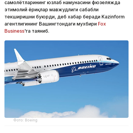
самолётларининг юзлаб намунасини фюзеляжда
эҳтимолий ёриқлар мавжудлиги сабабли
текширишни буюрди, деб хабар беради Kazinform
агентлигининг Вашингтондаги мухбири
Fox
Business
'га таяниб.
Фото: Boeing