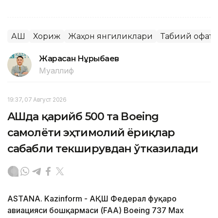
АҚШ
Хориж
Жаҳон янгиликлари
Табиий офат
Жарасқан Нұрыбаев
Муаллиф
19:37, 07 Август 2026
АҚШда қарийб 500 та Boeing
самолёти эҳтимолий ёриқлар
сабабли текширувдан ўтказилади
ASTANA. Kazinform - АҚШ Федерал фуқаро
авиацияси бошқармаси (FAA) Boeing 737 Max