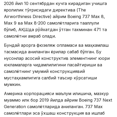
2026 йил 10 сентябрдан кучга кирадиган учишга
яроқлилик тўғрисидаги директива (The
Airworthiness Directive) айрим Boeing 737 Max 8,
Max 9 ва Max 8-200 самолётларига тааллуқли
бўлиб, АҚШда рўйхатдан ўтган тахминан 471 та
самолётни қамраб олади.
Бундай қарорга фюзеляж қопламаси ва маҳкамлаш
тасмасида аниқланган ёриқлар сабаб бўлган. Бу
нуқсонлар асосий конструктив элементнинг юқори
юкламаларга чидамлилигини пасайтириши ва
самолётнинг умумий конструкциявий
мустаҳкамлигига салбий таъсир кўрсатиши
мумкин.
Америка корпорацияси маълум қилишича, мазкур
муаммо илк бор 2019 йилда айрим Boeing 737 Next
Generation самолётларида аниқланган. 737 Max
самолётлари эса ўхшаш конструкция ва ишлаб