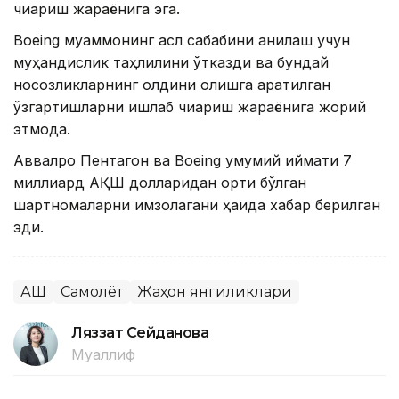
чиқариш жараёнига эга.
Boeing муаммонинг асл сабабини аниқлаш учун
муҳандислик таҳлилини ўтказди ва бундай
носозликларнинг олдини олишга қаратилган
ўзгартишларни ишлаб чиқариш жараёнига жорий
этмоқда.
Аввалроқ Пентагон ва Boeing умумий қиймати 7
миллиард АҚШ долларидан ортиқ бўлган
шартномаларни имзолагани ҳақида хабар берилган
эди.
АҚШ
Самолёт
Жаҳон янгиликлари
Ляззат Сейданова
Муаллиф