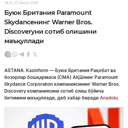
18:10, 07 Август 2026
Буюк Британия Paramount
Skydanceнинг Warner Bros.
Discoveryни сотиб олишини
маъқуллади
ASTANА. Кazinform — Буюк Британия Рақобат ва
бозорлар бошқармаси (CМА) АҚШнинг Paramount
Skydance Corporation компаниясининг Warner Bros.
Discovery компаниясини сотиб олиш бўйича
битимини маъқуллади, деб хабар беради
Аnadolu
.