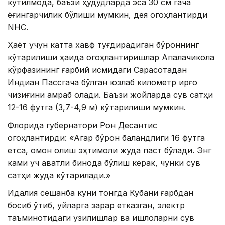
кутилмоқда, баъзи ҳудудларда эса 30 см гача
ёғингарчилик бўлиши мумкин, дея огоҳлантирди
NHC.
Ҳаёт учун катта хавф туғдирадиган бўроннинг
кўтарилиши ҳақида огоҳлантиришлар Апалачикола
кўрфазининг ғарбий қисмидаги Сарасотадан
Индиан Пассгача бўлган юзлаб километр қирғоқ
чизиғини қамраб олади. Баъзи жойларда сув сатҳи
12-16 футга (3,7-4,9 м) кўтарилиши мумкин.
Флорида губернатори Рон Десантис
огоҳлантирди: «Агар бўрон баландлиги 16 футга
етса, омон қолиш эҳтимоли жуда паст бўлади. Энг
ками уч қаватли бинода бўлиш керак, чунки сув
сатҳи жуда кўтарилади.»
Идалия сешанба куни тонгда Кубани ғарбдан
босиб ўтиб, уйларга зарар етказган, электр
таъминотидаги узилишлар ва қишлоқларни сув