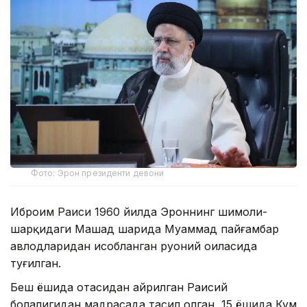
Фото: Эрон президенти девони
Иброҳим Раиси 1960 йилда Эроннинг шимоли-
шарқидаги Машҳад шаҳрида Муҳаммад пайғамбар
авлодларидан ҳисобланган руҳоний оиласида
туғилган.
Беш ёшида отасидан айрилган Раисий
болалигидан мадрасада таҳсил олган, 15 ёшида Кум