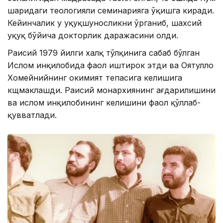
шаҳридаги теологияли семинарияга ўқишга киради.
Кейинчалик у ҳуқуқшуносликни ўрганиб, шахсий
ҳуқуқ бўйича докторлик даражасини олди.
Раисий 1979 йилги халқ тўлқинига сабаб бўлган
Ислом инқилобида фаол иштирок этди ва Оятуллоҳ
Хомейнийнинг ҳокимият тепасига келишига
кщмаклашди. Раисий монархиянинг ағдарилишини
ва ислом инқилобининг келишини фаол қўллаб-
қувватлади.