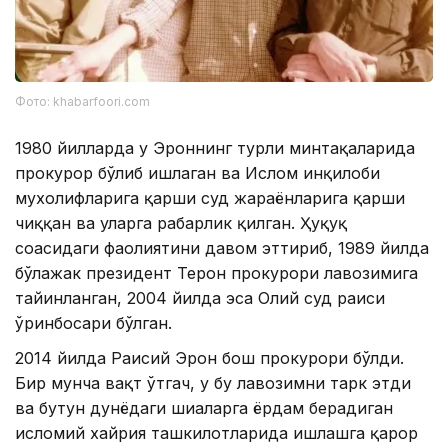
Фото: khabarfoori.com
1980 йилларда у Эроннинг турли минтақаларида
прокурор бўлиб ишлаган ва Ислом инқилоби
мухолифларига қарши суд жараёнларига қарши
чиққан ва уларга раҳбарлик қилган. Ҳуқуқ
соҳасидаги фаолиятини давом эттириб, 1989 йилда
бўлажак президент Теҳрон прокурори лавозимига
тайинланган, 2004 йилда эса Олий суд раиси
ўринбосари бўлган.
2014 йилда Раисий Эрон бош прокурори бўлди.
Бир мунча вақт ўтгач, у бу лавозимни тарк этди
ва бутун дунёдаги шиаларга ёрдам берадиган
исломий хайрия ташкилотларида ишлашга қарор