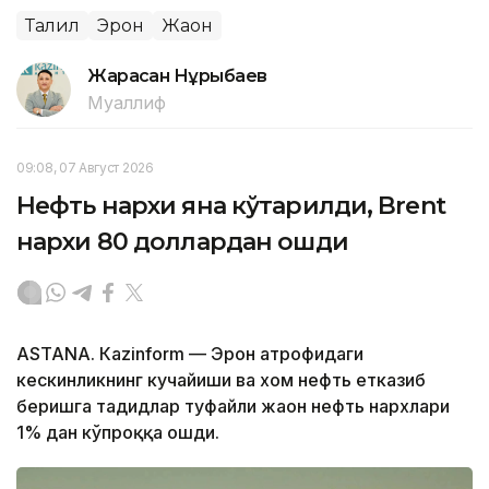
Таҳлил
Эрон
Жаҳон
Жарасқан Нұрыбаев
Муаллиф
09:08, 07 Август 2026
Нефть нархи яна кўтарилди, Brent
нархи 80 доллардан ошди
ASTANА. Кazinform — Эрон атрофидаги
кескинликнинг кучайиши ва хом нефть етказиб
беришга таҳдидлар туфайли жаҳон нефть нархлари
1% дан кўпроққа ошди.