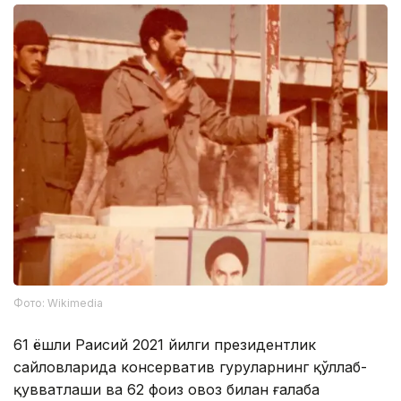
Фото: Wikimedia
61 ёшли Раисий 2021 йилги президентлик
сайловларида консерватив гуруҳларнинг қўллаб-
қувватлаши ва 62 фоиз овоз билан ғалаба