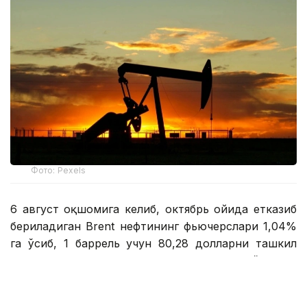
Фото: Pexels
6 август оқшомига келиб, октябрь ойида етказиб
бериладиган Brent нефтининг фьючерслари 1,04%
га ўсиб, 1 баррель учун 80,28 долларни ташкил
этди. АҚШнинг WTI нефти 0,81% га ўсиб, 1
баррель учун 75,83 долларни ташкил этди.
Reuters маълумотларига кўра, инвесторлар Эрон