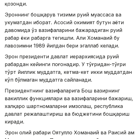
қозонди.
Эроннинг бошқарув тизими руҳий муассаса ва
ҳукуматдан иборат. Асосий ҳокимият бутун ҳаёти
давомида ўз вазифаларини бажарадиган руҳий
раҳбар ёки раҳбарга тегишли. Али Хоманаий бу
лавозимни 1989 йилдан бери эгаллаб келади.
Эрон президенти давлат иерархиясида руҳий
раҳбардан кейинги поғонадир. У тўғридан-тўғри
тўрт йиллик муддатга, кетма-кет икки муддатдан
кўп бўлмаган муддатга сайланади.
Президентнинг вазифаларига Бош вазирнинг
вакиллик функциялари ва вазифаларини бажариш,
халқаро шартномаларни имзолаш, республика
давлат режалаштириш ва бюджетини бошқариш
киради.
Эрон олий раҳбари Оятуллоҳ Хоманаий ва Раисий ҳам