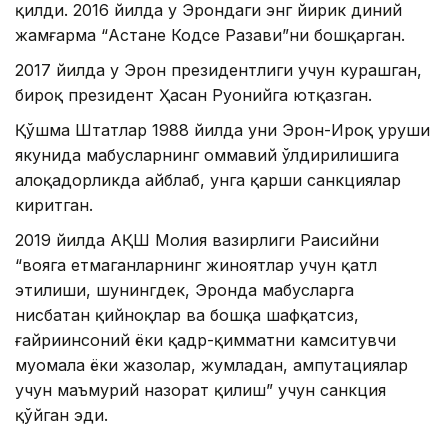
қилди. 2016 йилда у Эрондаги энг йирик диний
жамғарма “Астане Кодсе Разави”ни бошқарган.
2017 йилда у Эрон президентлиги учун курашган,
бироқ президент Ҳасан Руҳонийга ютқазган.
Қўшма Штатлар 1988 йилда уни Эрон-Ироқ уруши
якунида маҳбусларнинг оммавий ўлдирилишига
алоқадорликда айблаб, унга қарши санкциялар
киритган.
2019 йилда АҚШ Молия вазирлиги Раисийни
“вояга етмаганларнинг жиноятлар учун қатл
этилиши, шунингдек, Эронда маҳбусларга
нисбатан қийноқлар ва бошқа шафқатсиз,
ғайриинсоний ёки қадр-қимматни камситувчи
муомала ёки жазолар, жумладан, ампутациялар
учун маъмурий назорат қилиш” учун санкция
қўйган эди.