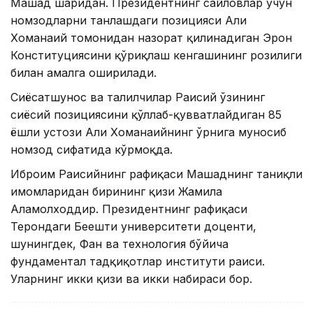
Машҳад шаҳридан. Президентнинг сайловлар учун
номзодларни танлашдаги позицияси Али
Хоманаий томонидан назорат қилинадиган Эрон
Конституциясини қўриқлаш кенгашининг розилиги
билан амалга оширилади.
Сиёсатшунос ва таҳлилчилар Раисий ўзининг
сиёсий позициясини қўллаб-қувватлайдиган 85
ёшли устози Али Хоманаийнинг ўрнига муносиб
номзод сифатида кўрмоқда.
Иброҳим Раисийнинг рафиқаси Машҳаднинг таниқли
имомларидан бирининг қизи Жамила
Аламолходдир. Президентнинг рафиқаси
Теҳрондаги Беҳешти университети доценти,
шунингдек, Фан ва технология бўйича
фундаментал тадқиқотлар институти раиси.
Уларнинг икки қизи ва икки набираси бор.