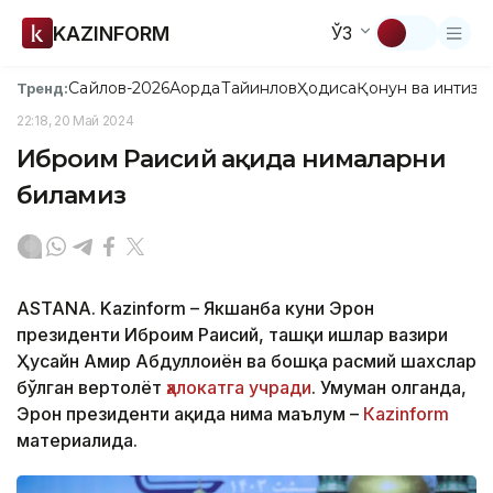
KAZINFORM
ЎЗ
Сайлов-2026
Ақорда
Тайинлов
Ҳодиса
Қонун ва интизо
Тренд:
22:18, 20 Май 2024
Иброҳим Раисий ҳақида нималарни
биламиз
ASTANA. Kazinform – Якшанба куни Эрон
президенти Иброҳим Раисий, ташқи ишлар вазири
Ҳусайн Амир Абдуллоҳиён ва бошқа расмий шахслар
бўлган вертолёт
ҳалокатга учради
. Умуман олганда,
Эрон президенти ҳақида нима маълум –
Каzinform
материалида.