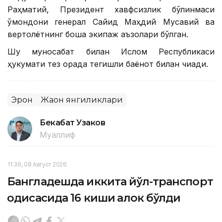
Раҳматий, Президент хавфсизлик бўлинмаси
қўмондони генерал Сайид Маҳдий Мусавий ва
вертолётнинг бошқа экипаж аъзолари бўлган.
Шу муносабат билан Ислом Республикаси
ҳукумати тез орада тегишли баёнот билан чиқади.
Эрон
Жаҳон янгиликлари
Бекабат Узаков
Муаллиф
11:36, 08 Август 2026
Бангладешда иккита йўл-транспорт
ҳодисасида 16 киши ҳалок бўлди