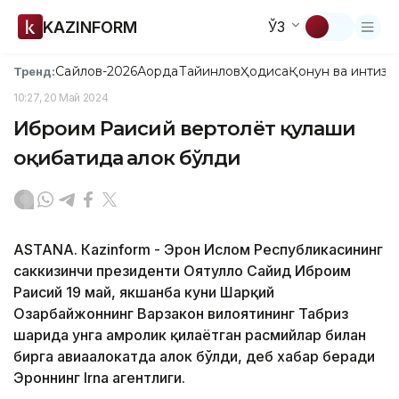
KAZINFORM
ЎЗ
Сайлов-2026
Ақорда
Тайинлов
Ҳодиса
Қонун ва интизо
Тренд:
10:27, 20 Май 2024
Иброҳим Раисий вертолёт қулаши
оқибатида ҳалок бўлди
ASTANА. Кazinform - Эрон Ислом Республикасининг
саккизинчи президенти Оятуллоҳ Сайид Иброҳим
Раисий 19 май, якшанба куни Шарқий
Озарбайжоннинг Варзакон вилоятининг Табриз
шаҳрида унга ҳамроҳлик қилаётган расмийлар билан
бирга авиаҳалокатда ҳалок бўлди, деб хабар беради
Эроннинг Irna агентлиги.