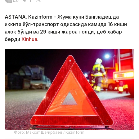
ASTANА. Кazinform – Жума куни Бангладешда
иккита йўл-транспорт ҳодисасида камида 16 киши
ҳалок бўлди ва 29 киши жароҳат олди, деб хабар
берди
Xinhua
.
Фото: Мақсат Шағирбаев / Kazinform