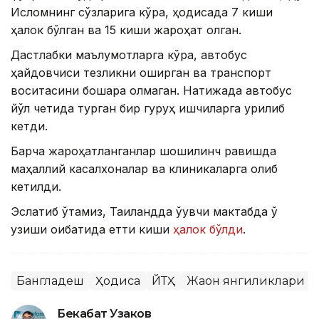
Исломнинг сўзларига кўра, ҳодисада 7 киши
ҳалок бўлган ва 15 киши жароҳат олган.
Дастлабки маълумотларга кўра, автобус
ҳайдовчиси тезликни оширган ва транспорт
воситасини бошқара олмаган. Натижада автобус
йўл четида турган бир гуруҳ ишчиларга урилиб
кетди.
Барча жароҳатланганлар шошилинч равишда
маҳаллий касалхоналар ва клиникаларга олиб
кетилди.
Эслатиб ўтамиз, Таиландда ўқувчи мактабда ўқ
узиши оқибатида етти киши
ҳалок бўлди
.
Бангладеш
Ҳодиса
ЙТҲ
Жаҳон янгиликлари
Бекабат Узаков