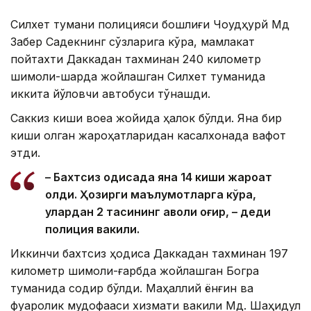
Силхет тумани полицияси бошлиғи Чоудҳурй Мд
Забер Садекнинг сўзларига кўра, мамлакат
пойтахти Даккадан тахминан 240 километр
шимоли-шарқда жойлашган Силхет туманида
иккита йўловчи автобуси тўқнашди.
Саккиз киши воқеа жойида ҳалок бўлди. Яна бир
киши олган жароҳатларидан касалхонада вафот
этди.
– Бахтсиз ҳодисада яна 14 киши жароҳат
олди. Ҳозирги маълумотларга кўра,
улардан 2 тасининг аҳволи оғир, – деди
полиция вакили.
Иккинчи бахтсиз ҳодиса Даккадан тахминан 197
километр шимоли-ғарбда жойлашган Богра
туманида содир бўлди. Маҳаллий ёнғин ва
фуқаролик мудофааси хизмати вакили Мд. Шаҳидул