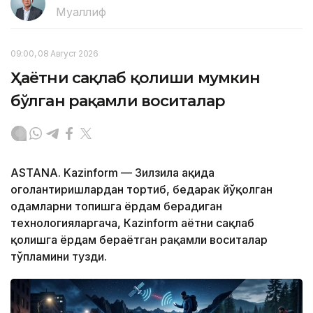
Муаллиф
09:00, 08 Август 2026
Ҳаётни сақлаб қолиши мумкин
бўлган рақамли воситалар
ASTANA. Kazinform — Зилзила ҳақида
огоҳлантиришлардан тортиб, бедарак йўқолган
одамларни топишга ёрдам берадиган
технологияларгача, Кazinform ҳаётни сақлаб
қолишга ёрдам бераётган рақамли воситалар
тўпламини тузди.