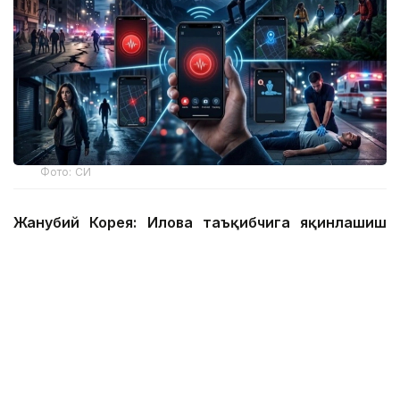
Фото: СИ
Жанубий Корея: Илова таъқибчига яқинлашиш
ҳақида огоҳлантиради
2026 йил 24 июнда Жанубий Корея шахсий
хавфсизлик учун энг сўнгги рақамли воситалардан
бирини ишга туширди.
Ҳукумат иловаси таъқиб қилувчи қурбонларга
электрон билагузук тақишлари шарт бўлган таъқиб
қилувчиларининг жойлашуви ва йўналишини реал