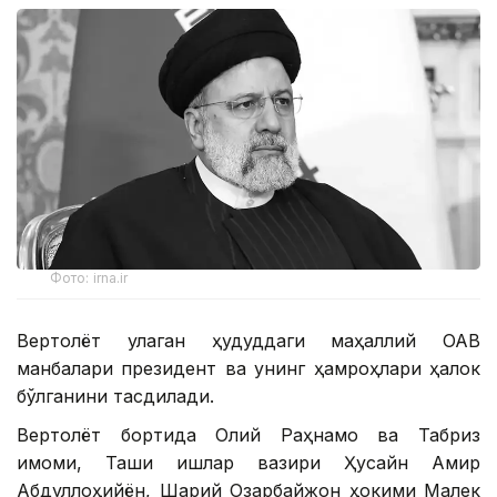
Фото: irna.ir
Вертолёт қулаган ҳудуддаги маҳаллий ОАВ
манбалари президент ва унинг ҳамроҳлари ҳалок
бўлганини тасдиқлади.
Вертолёт бортида Олий Раҳнамо ва Табриз
имоми, Ташқи ишлар вазири Ҳусайн Амир
Абдуллоҳийён, Шарқий Озарбайжон ҳокими Малек