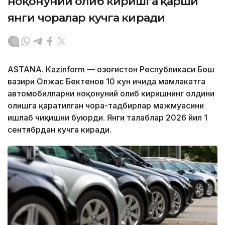
ноқонуний олиб киришга қарши
янги чоралар кучга киради
ASTANА. Кazinform — Қозоғистон Республикаси Бош
вазири Олжас Бектенов 10 кун ичида мамлакатга
автомобилларни ноқонуний олиб киришнинг олдини
олишга қаратилган чора-тадбирлар мажмуасини
ишлаб чиқишни буюрди. Янги талаблар 2026 йил 1
сентябрдан кучга киради.