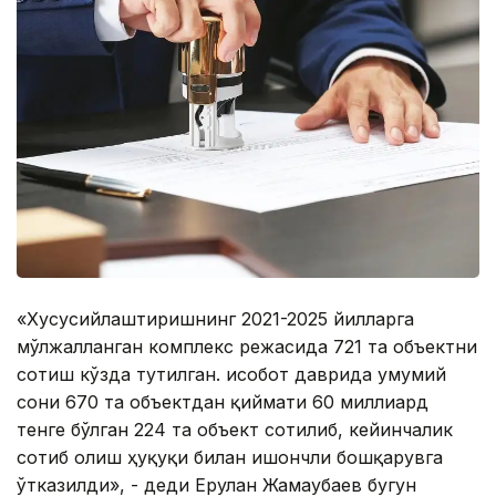
«Хусусийлаштиришнинг 2021-2025 йилларга
мўлжалланган комплекс режасида 721 та объектни
сотиш кўзда тутилган. Ҳисобот даврида умумий
сони 670 та объектдан қиймати 60 миллиард
тенге бўлган 224 та объект сотилиб, кейинчалик
сотиб олиш ҳуқуқи билан ишончли бошқарувга
ўтказилди», - деди Ерулан Жамаубаев бугун