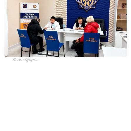
Фото: Ҳукумат
Акциянинг асосий мақсади — тадбиркорларга
амалий ёрдам кўрсатиш, солиқ ва бухгалтерия
ҳисоботлари сифатини яхшилаш ва солиқ
тўловчиларга 2026 йилда кучга кирган солиқ
қонунчилигидаги ўзгаришларни тушунишга ёрдам
беришдир.
Акция доирасида Давлат даромадлари
департаментининг вилоят марказларидаги