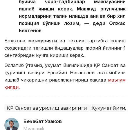
бўйича чора-тадбирлар мажмуасини
ишлаб чиқиши керак. Мавжуд қонунчилик
нормаларини талқин қилишда аниқ ва бир хил
позиция бўлиши лозим, — деди Олжас
Бектенов.
Божхона маъмурияти ва техник тартибга солиш
соҳасидаги тегишли ёндашувлар жорий йилнинг 1
сентябридан кучга кириши керак.
Эслатиб ўтамиз, Ҳукумат йиғилишида ҚР Саноат ва
қурилиш вазири Ерсайин Нағаспаев автомобиль
ишлаб чиқаришни ривожлантириш ҳақида
маълум
қилди
.
ҚР Саноат ва қурилиш вазирлиги
Ҳукумат йиғи
Бекабат Узаков
Муаллиф