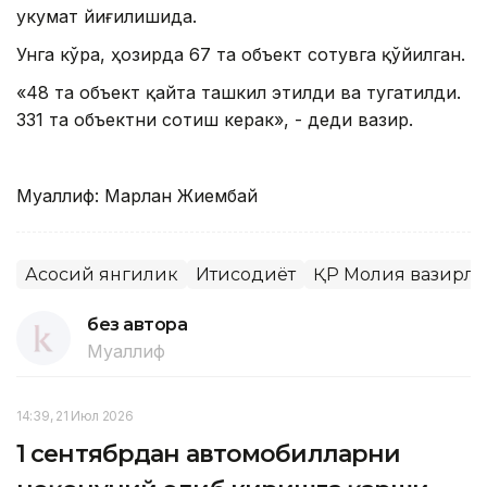
Ҳукумат йиғилишида.
Унга кўра, ҳозирда 67 та объект сотувга қўйилган.
«48 та объект қайта ташкил этилди ва тугатилди.
331 та объектни сотиш керак», - деди вазир.
Муаллиф: Марлан Жиембай
Асосий янгилик
Иқтисодиёт
ҚР Молия вазирл
без автора
Муаллиф
14:39, 21 Июл 2026
1 сентябрдан автомобилларни