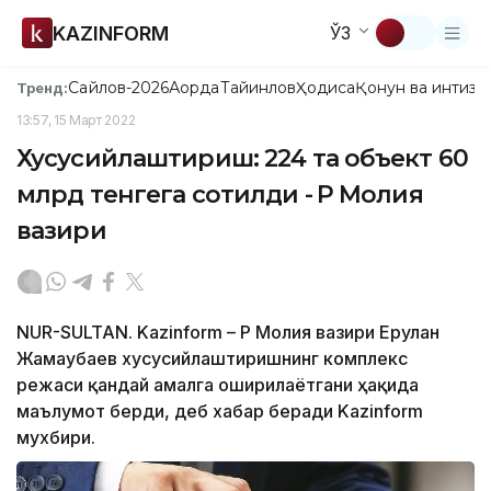
KAZINFORM
ЎЗ
Сайлов-2026
Ақорда
Тайинлов
Ҳодиса
Қонун ва интизо
Тренд:
13:57, 15 Март 2022
Хусусийлаштириш: 224 та объект 60
млрд тенгега сотилди - ҚР Молия
вазири
NUR-SULTAN. Kazinform – ҚР Молия вазири Ерулан
Жамаубаев хусусийлаштиришнинг комплекс
режаси қандай амалга оширилаётгани ҳақида
маълумот берди, деб хабар беради Kazinform
мухбири.