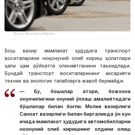
Фото: Business Media
Бош вазир мамлакат ҳудудига транспорт
воситаларини ноқонуний олиб кириш ҳолатлари
ҳали ҳам рўйхатга олинаётганини таъкидлади.
Бундай транспорт воситаларининг аксарияти
техник ва экологик талабларга жавоб бермайди.
— Бу, бошқалар қатори, божхона
қонунчилигини қонуний қўллаш амалиётидаги
бўшлиқлар билан боғлиқ. Молия вазирлиги
Саноат вазирлиги билан биргаликда ўн кун
ичида мамлакат ҳудудига автомобилларни
ноқонуний олиб киришнинг олдини олиш