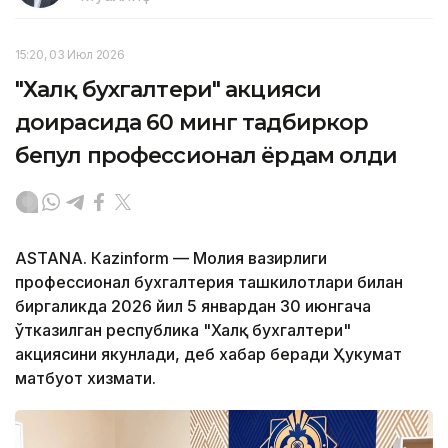
15:20, 03 Июл 2026
"Халқ бухгалтери" акцияси
доирасида 60 минг тадбиркор
бепул профессионал ёрдам олди
ASTANА. Кazinform — Молия вазирлиги
профессионал бухгалтерия ташкилотлари билан
биргаликда 2026 йил 5 январдан 30 июнгача
ўтказилган республика "Халқ бухгалтери"
акциясини якунлади, деб хабар беради Ҳукумат
матбуот хизмати.