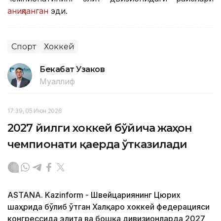
аниқланган
эди.
Спорт
Хоккей
Бекабат Узаков
Муаллиф
17:39, 05 Июн 2026
2027 йилги хоккей бўйича жаҳон
чемпионати қаерда ўтказилади
ASTANA. Kazinform - Швейцариянинг Цюрих
шаҳрида бўлиб ўтган Халқаро хоккей федерацияси
конгрессида элита ва бошқа дивизионларда 2027