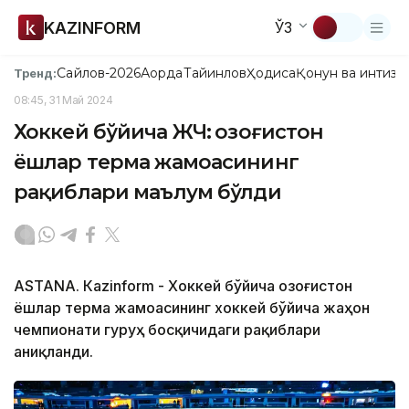
KAZINFORM
ЎЗ
Сайлов-2026
Ақорда
Тайинлов
Ҳодиса
Қонун ва интизо
Тренд:
08:45, 31 Май 2024
Хоккей бўйича ЖЧ: Қозоғистон
ёшлар терма жамоасининг
рақиблари маълум бўлди
ASTANА. Кazinform - Хоккей бўйича Қозоғистон
ёшлар терма жамоасининг хоккей бўйича жаҳон
чемпионати гуруҳ босқичидаги рақиблари
аниқланди.