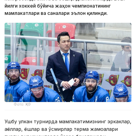
йилги хоккей бўйича жаҳон чемпионатининг
мамлакатлари ва саналари эълон қилинди.
Фото: ҚХФ
Ушбу улкан турнирда мамлакатимизнинг эркаклар,
аёллар, ёшлар ва ўсмирлар терма жамоалари