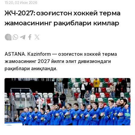
15:20, 02 Июн 2026
ЖЧ-2027: Қозоғистон хоккей терма
жамоасининг рақиблари кимлар
ASTANА. Кazinform — Қозоғистон хоккей терма
жамоасининг 2027 йилги элит дивизиондаги
рақиблари аниқланди.