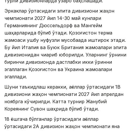
турли дивизионларда ўзаро баҳслашади.
Эркаклар ўртасидаги элита дивизиони жаҳон
чемпионати 2027 йил 14-30 май кунлари
Германиянинг Дюссельдорф ва Мангейм
шаҳарларида бўлиб ўтади. Қозоғистон терма
жамоаси ушбу нуфузли мусобақада иштирок этади.
Бу йил Италия ва Буюк Британия жамоалари элита
дивизионидан чиқариб юборилди. Уларнинг ўрнини
биринчи дивизионда дастлабки икки ўринни
эгаллаган Қозоғистон ва Украина жамоалари
эгаллади.
Шуни таъкидлаш керакки, аёллар ўртасидаги 1B
дивизиони жаҳон чемпионати 2027 йил апрелдан
ноябрга кўчирилди. Катта турнир Жанубий
Кореянинг Сувон шаҳрида бўлиб ўтади.
18 ёшгача бўлганлар ўртасидаги аёллар
ўртасидаги 2А дивизион жаҳон чемпионати яна