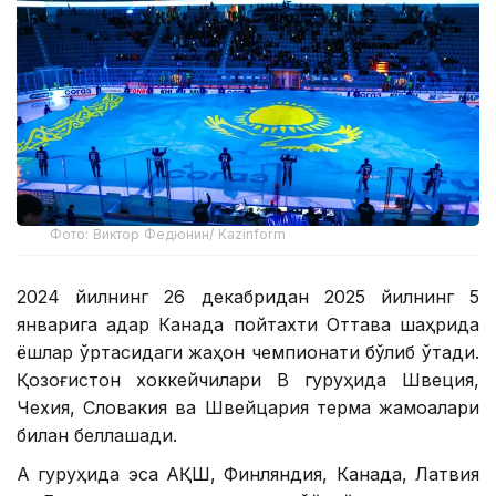
Фото: Виктор Федюнин/ Kazinform
2024 йилнинг 26 декабридан 2025 йилнинг 5
январига қадар Канада пойтахти Оттава шаҳрида
ёшлар ўртасидаги жаҳон чемпионати бўлиб ўтади.
Қозоғистон хоккейчилари В гуруҳида Швеция,
Чехия, Словакия ва Швейцария терма жамоалари
билан беллашади.
А гуруҳида эса АҚШ, Финляндия, Канада, Латвия