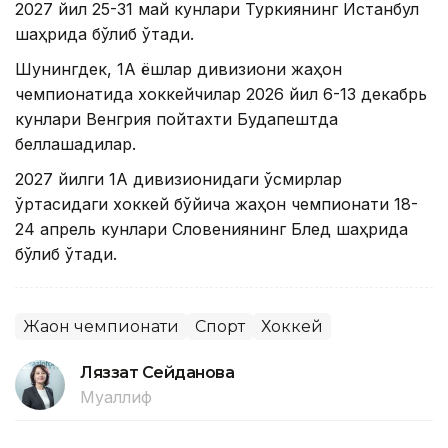
2027 йил 25-31 май кунлари Туркиянинг Истанбул
шаҳрида бўлиб ўтади.
Шунингдек, 1А ёшлар дивизиони жаҳон
чемпионатида хоккейчилар 2026 йил 6-13 декабрь
кунлари Венгрия пойтахти Будапештда
беллашадилар.
2027 йилги 1А дивизионидаги ўсмирлар
ўртасидаги хоккей бўйича жаҳон чемпионати 18-
24 апрель кунлари Словениянинг Блед шаҳрида
бўлиб ўтади.
Жаҳон чемпионати
Спорт
Хоккей
Ляззат Сейданова
Муаллиф