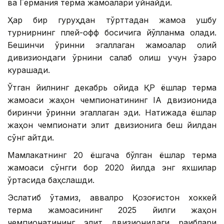
ва Германия терма жамоалари ўйнайди.
Ҳар бир гуруҳдан тўрттадан жамоа ушбу
турнирнинг плей-офф босқичига йўлланма олади.
Бешинчи ўринни эгаллаган жамоалар олий
дивизиондаги ўрнини сақлаб қолиш учун ўзаро
курашади.
Ўтган йилнинг декабрь ойида ҚР ёшлар терма
жамоаси жаҳон чемпионатининг IA двизионида
биринчи ўринни эгаллаган эди. Натижада ёшлар
жаҳон чемпионати элит двизионига беш йилдан
сўнг қайтди.
Мамлакатнинг 20 ёшгача бўлган ёшлар терма
жамоаси сўнгги бор 2020 йилда энг яхшилар
ўртасида баҳслашди.
Эслатиб ўтамиз, аввалроқ Қозоғистон хоккей
терма жамоасининг 2025 йилги жаҳон
чемпионатининг элит двизионидаги рақиблари