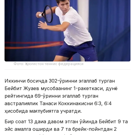
Фото: Қозоғистон теннис федерацияси
Иккинчи босқичда 302-ўринни эгаллаб турган
Бейбит Жуқаев мусобақанинг 1-ракеткаси, дунё
рейтингида 69-ўринни эгаллаб турган
австралиялик Танаси Коккинакисни 6:3, 6:4
ҳисобида мағлубиятга учратди.
Бир соат 13 дақиқа давом этган ўйинда Бейбит 9 та
эйс амалга оширди ва 7 та брейк-пойнтдан 2