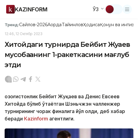
KAZINFORM
ЎЗ
Сайлов-2026
Ақорда
Тайинлов
Ҳодиса
Қонун ва интизо
Тренд:
12:46, 12 Октябр 2023
Хитойдаги турнирда Бейбит Жуқаев
мусобақанинг 1-ракеткасини мағлуб
этди
Қозоғистонлик Бейбит Жуқаев ва Денис Евсеев
Хитойда бўлиб ўтаётган Шэньчжэн чалленжер
турнирининг чорак финалига йўл олди, деб хабар
беради
Каzinform
агентлиги.