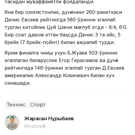
тасидан муваффақиятли фойдаланди.
Яна бир қозоғистонлик, дунёнинг 260-ракеткаси
Денис Евсеев рейтингда 585-ўринни эгаллаб
турган хитойлик Цуй Цзени мағлуб этди - 6:4, 6:0.
Бир соат давом этган баҳсда Денис 3 та эйс, 5
брейк (7 брейк-пойнт) билан ажралиб турди.
Ярим финалга чиқиш учун Б.Жуқаев 503-ўринни
эгаллаган беларуслик Егор Герасимов ва дунё
рейтингида 146-ўринни эгаллаб турган Д.Евсеев
америкалик Александр Ковачевич билан куч
синашади.
Теннис
Спорт
Жарасқан Нұрыбаев
Муаллиф