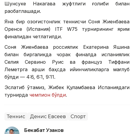
Шунсуке Накагава жуфтлиги ғолиби билан
рақобатлашади.
Яна бир қозоғистонлик теннисчи Соня Жиенбаева
Оренсе (Испания) ITF W75 турнирининг ярим
финалидан четлатилди.
Соня Жиенбаева россиялик Екатерина Яшина
билан биргаликда чорак финалда испаниялик
Селия Сервино Руис ва француз Тиффани
Леметрга қарши баҳсда қийинчиликларга мағлуб
бўлди — 4:6, 6:1, 9:11.
Эслатиб ўтамиз, Жибек Қуламбаева Испаниядаги
турнирда
чемпион бўлди
.
Теннис
Денис Евсеев
Спорт
Бекабат Узаков