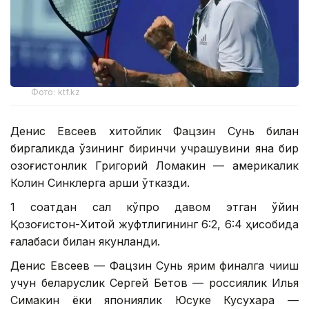
Фото: ktf.kz
Денис Евсеев хитойлик Фацзин Сунь билан
биргаликда ўзининг биринчи учрашувини яна бир
қозоғистонлик Григорий Ломакин — америкалик
Колин Синклерга қарши ўтказди.
1 соатдан сал кўпроқ давом этган ўйин
Қозоғистон-Хитой жуфтлигининг 6:2, 6:4 ҳисобида
ғалабаси билан якунланди.
Денис Евсеев — Фацзин Сунь ярим финалга чиқиш
учун беларуслик Сергей Бетов — россиялик Илья
Симакин ёки япониялик Юсуке Кусухара —