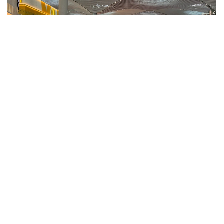
Фото: ҚР ҰОК
Учинчи ўйинда қозоғистонлик спортчилар
Уругвайни катта фарқ билан мағлуб этишди. Ўйин
22:5 ҳисобида якунланди.
ҚР МОҚ маълумотларига кўра, Қозоғистон терма
жамоаси ўйинчиси Максим Сасин ўйиннинг энг
яхши ўйинчиси деб топилди.