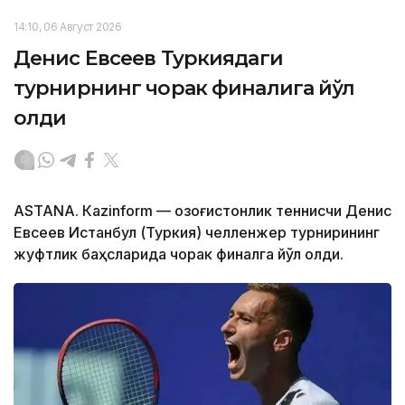
14:10, 06 Август 2026
Денис Евсеев Туркиядаги
турнирнинг чорак финалига йўл
олди
ASTANА. Кazinform — Қозоғистонлик теннисчи Денис
Евсеев Истанбул (Туркия) челленжер турнирининг
жуфтлик баҳсларида чорак финалга йўл олди.