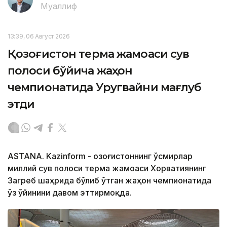
Муаллиф
13:39, 06 Август 2026
Қозоғистон терма жамоаси сув
полоси бўйича жаҳон
чемпионатида Уругвайни мағлуб
этди
ASTANA. Kazinform - Қозоғистоннинг ўсмирлар
миллий сув полоси терма жамоаси Хорватиянинг
Загреб шаҳрида бўлиб ўтган жаҳон чемпионатида
ўз ўйинини давом эттирмоқда.