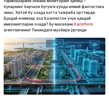
тармоқларини онлайн мониторинг қилиш –
буларнинг барчаси бугунги кунда илмий фантастика
эмас. Хитой бу соҳада катта тажриба орттирди.
Бундай ечимлар эса Қозоғистон учун қандай
имкониятларни очади? Бу масалани
Кazinform
агентлигининг Пекиндаги мухбири ўрганди.
Фото: Kazinform / СИ