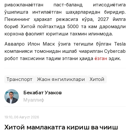
ривожланаётган паст-баланд иқтисодиётига
қўшилишга интилаётган шаҳарларидан биридир.
Пекиннинг ҳаракат режасига кўра, 2027 йилга
бориб Хитой пойтахтида 5000 та кам даромадли
корхона фаолият юритиши тахмин қилинмоқда.
Аввалроқ Илон Маск ўзига тегишли бўлган Tesla
компанияси томонидан ишлаб чиқарилган Cybercab
робот таксисини тақдим этгани ҳақида
ёзган
эдик.
Транспорт
Жаҳон янгиликлари
Хитой
Бекабат Узаков
Муаллиф
19:10, 06 Август 2026
Хитой мамлакатга кириш ва чиқиш