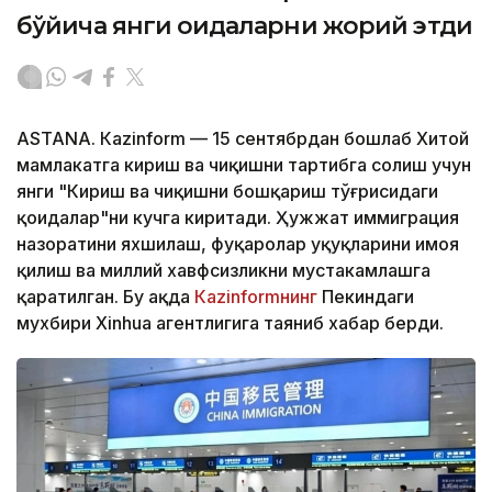
бўйича янги қоидаларни жорий этди
ASTANА. Кazinform — 15 сентябрдан бошлаб Хитой
мамлакатга кириш ва чиқишни тартибга солиш учун
янги "Кириш ва чиқишни бошқариш тўғрисидаги
қоидалар"ни кучга киритади. Ҳужжат иммиграция
назоратини яхшилаш, фуқаролар ҳуқуқларини ҳимоя
қилиш ва миллий хавфсизликни мустаҳкамлашга
қаратилган. Бу ҳақда
Кazinformнинг
Пекиндаги
мухбири Xinhua агентлигига таяниб хабар берди.