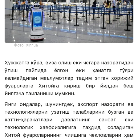
Фото: Xinhua
Ҳужжатга кўра, виза олиш ёки чегара назоратидан
ўтиш пайтида ёлғон ёки ҳақиқатга тўғри
келмайдиган маълумотлар тақдим этган хорижий
фуқароларга Хитойга кириш бир йилдан беш
йилгача тақиқланиши мумкин.
Янги қоидалар, шунингдек, экспорт назорати ва
технологияларни узатиш талабларини бузган ва
хатти-ҳаракатлари давлатнинг саноат ёки
технологик хавфсизлигига таҳдид соладиган
Хитой фуқароларининг чиқишига чекловларни ҳам