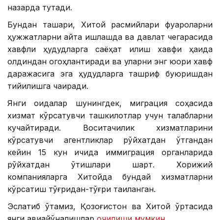
назарда тутади.
Бундан ташқари, Хитой расмийлари фуқароларни
ҳужжатларни қайта ишлашда ва давлат чегарасида
хавфли ҳудудларга саёҳат қилиш хавфи ҳақида
олдиндан огоҳлантиради ва уларни энг юқори хавф
даражасига эга ҳудудларга ташриф буюришдан
тийилишга чақиради.
Янги қоидалар шунингдек, миграция соҳасида
хизмат кўрсатувчи ташкилотлар учун талабларни
кучайтиради. Воситачилик хизматларини
кўрсатувчи агентликлар рўйхатдан ўтгандан
кейин 15 кун ичида иммиграция органларида
рўйхатдан ўтишлари шарт. Хорижий
компанияларга Хитойда бундай хизматларни
кўрсатиш тўғридан-тўғри тақиқланган.
Эслатиб ўтамиз, Қозоғистон ва Хитой ўртасида
янги авиайўналишлар
очилиши мумкин
.