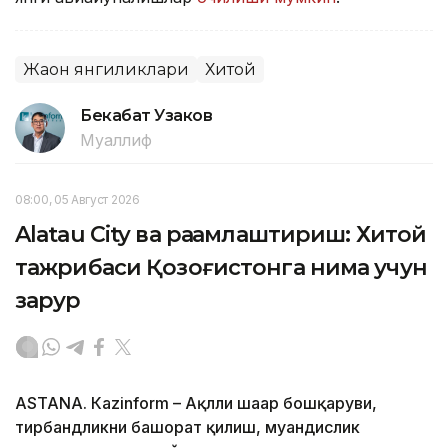
Жаҳон янгиликлари
Хитой
Бекабат Узаков
Муаллиф
08:00, 05 Август 2026
Alatau City ва рақамлаштириш: Хитой
тажрибаси Қозоғистонга нима учун
зарур
ASTANА. Кazinform – Ақлли шаҳар бошқаруви,
тирбандликни башорат қилиш, муҳандислик