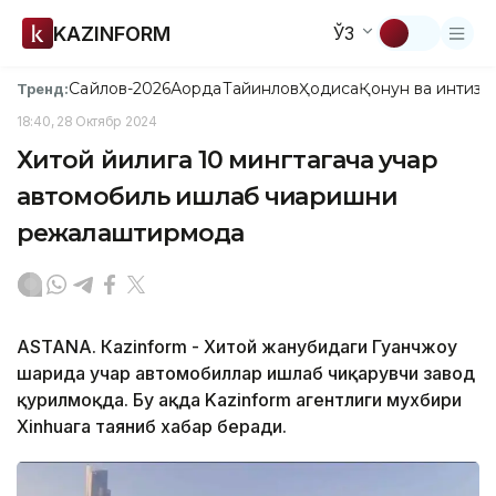
KAZINFORM
ЎЗ
Сайлов-2026
Ақорда
Тайинлов
Ҳодиса
Қонун ва интизо
Тренд:
18:40, 28 Октябр 2024
Хитой йилига 10 мингтагача учар
автомобиль ишлаб чиқаришни
режалаштирмоқда
ASTANA. Кazinform - Хитой жанубидаги Гуанчжоу
шаҳрида учар автомобиллар ишлаб чиқарувчи завод
қурилмоқда. Бу ҳақда Kazinform агентлиги мухбири
Xinhuaга таяниб хабар беради.