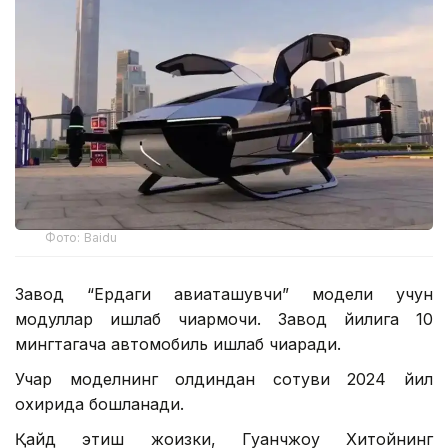
Фото: Baidu
Завод “Ердаги авиаташувчи” модели учун
модуллар ишлаб чиқармоқчи. Завод йилига 10
мингтагача автомобиль ишлаб чиқаради.
Учар моделнинг олдиндан сотуви 2024 йил
охирида бошланади.
Қайд этиш жоизки, Гуанчжоу Хитойнинг