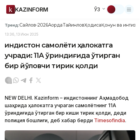
KAZINFORM
ЎЗ
Сайлов-2026
Ақорда
Тайинлов
Ҳодиса
Қонун ва интизо
Тренд:
13:36, 13 Июн 2025
Ҳиндистон самолёти ҳалокатга
учради: 11А ўриндиғида ўтирган
бир йўловчи тирик қолди
NEW DELHI. Kazinform – Ҳиндистоннинг Аҳмадобод
шаҳрида ҳалокатга учраган самолётнинг 11А
ўриндиғида ўтирган бир киши тирик қолди, деди
полиция бошлиғи, деб хабар берди
Timesofindia
.