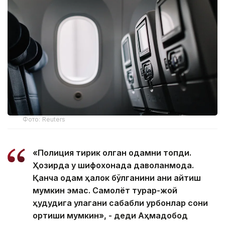
Фото: Reuters
«Полиция тирик қолган одамни топди.
Ҳозирда у шифохонада даволанмоқда.
Қанча одам ҳалок бўлганини аниқ айтиш
мумкин эмас. Самолёт турар-жой
ҳудудига қулагани сабабли қурбонлар сони
ортиши мумкин», - деди Аҳмадобод