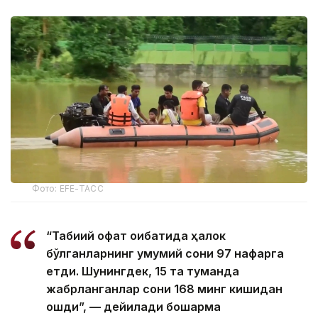
Фото: EFE-ТАСС
“Табиий офат оқибатида ҳалок
бўлганларнинг умумий сони 97 нафарга
етди. Шунингдек, 15 та туманда
жабрланганлар сони 168 минг кишидан
ошди”, — дейилади бошқарма