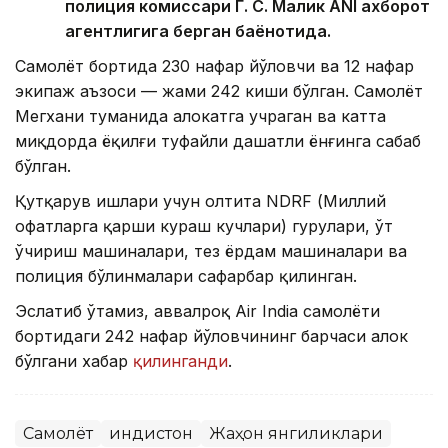
полиция комиссари Г. С. Малик ANI ахборот
агентлигига берган баёнотида.
Самолёт бортида 230 нафар йўловчи ва 12 нафар
экипаж аъзоси — жами 242 киши бўлган. Самолёт
Мегхани туманида ҳалокатга учраган ва катта
миқдорда ёқилғи туфайли даҳшатли ёнғинга сабаб
бўлган.
Қутқарув ишлари учун олтита NDRF (Миллий
офатларга қарши кураш кучлари) гуруҳлари, ўт
ўчириш машиналари, тез ёрдам машиналари ва
полиция бўлинмалари сафарбар қилинган.
Эслатиб ўтамиз, аввалроқ Air India самолёти
бортидаги 242 нафар йўловчининг барчаси ҳалок
бўлгани хабар
қилинганди
.
Самолёт
Ҳиндистон
Жаҳон янгиликлари