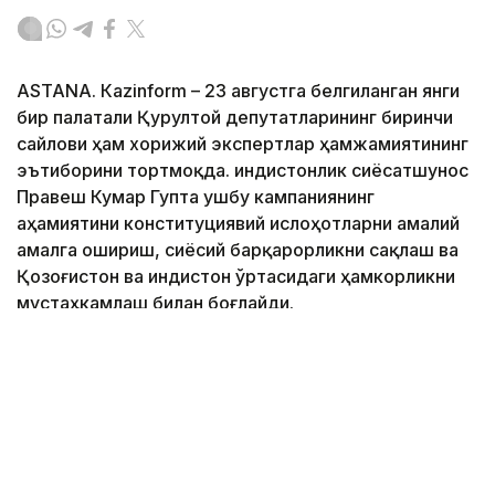
ASTANА. Кazinform – 23 августга белгиланган янги
бир палатали Қурултой депутатларининг биринчи
сайлови ҳам хорижий экспертлар ҳамжамиятининг
эътиборини тортмоқда. Ҳиндистонлик сиёсатшунос
Правеш Кумар Гупта ушбу кампаниянинг
аҳамиятини конституциявий ислоҳотларни амалий
амалга ошириш, сиёсий барқарорликни сақлаш ва
Қозоғистон ва Ҳиндистон ўртасидаги ҳамкорликни
мустаҳкамлаш билан боғлайди.