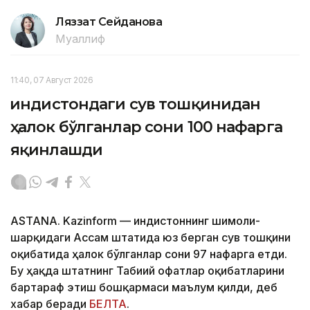
Ляззат Сейданова
Муаллиф
11:40, 07 Август 2026
Ҳиндистондаги сув тошқинидан
ҳалок бўлганлар сони 100 нафарга
яқинлашди
ASTANA. Kazinform — Ҳиндистоннинг шимоли-
шарқидаги Ассам штатида юз берган сув тошқини
оқибатида ҳалок бўлганлар сони 97 нафарга етди.
Бу ҳақда штатнинг Табиий офатлар оқибатларини
бартараф этиш бошқармаси маълум қилди, деб
хабар беради
БЕЛТА
.