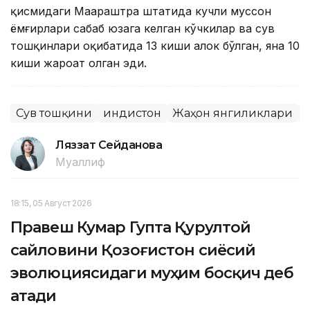
қисмидаги Маҳараштра штатида кучли муссон
ёмғирлари сабаб юзага келган кўчкилар ва сув
тошқинлари оқибатида 13 киши ҳалок бўлган, яна 10
киши жароҳат олган эди.
Сув тошқини
Ҳиндистон
Жаҳон янгиликлари
Ляззат Сейданова
Муаллиф
18:15, 05 Август 2026
Правеш Кумар Гупта Қурултой
сайловини Қозоғистон сиёсий
эволюциясидаги муҳим босқич деб
атади