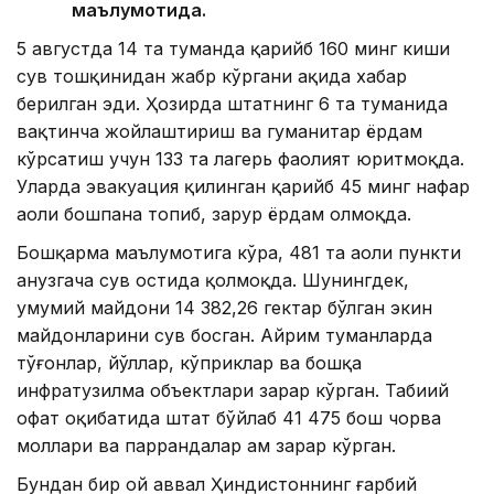
маълумотида.
5 августда 14 та туманда қарийб 160 минг киши
сув тошқинидан жабр кўргани ҳақида хабар
берилган эди. Ҳозирда штатнинг 6 та туманида
вақтинча жойлаштириш ва гуманитар ёрдам
кўрсатиш учун 133 та лагерь фаолият юритмоқда.
Уларда эвакуация қилинган қарийб 45 минг нафар
аҳоли бошпана топиб, зарур ёрдам олмоқда.
Бошқарма маълумотига кўра, 481 та аҳоли пункти
ҳанузгача сув остида қолмоқда. Шунингдек,
умумий майдони 14 382,26 гектар бўлган экин
майдонларини сув босган. Айрим туманларда
тўғонлар, йўллар, кўприклар ва бошқа
инфратузилма объектлари зарар кўрган. Табиий
офат оқибатида штат бўйлаб 41 475 бош чорва
моллари ва паррандалар ҳам зарар кўрган.
Бундан бир ой аввал Ҳиндистоннинг ғарбий