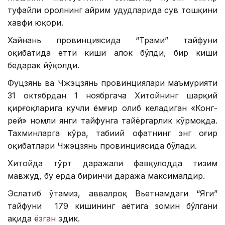
туфайли оролнинг айрим ҳудудларида сув тошқини
хавфи юқори.
Хайнань провинциясида “Трами” тайфуни
оқибатида етти киши ҳалок бўлди, бир киши
бедарак йўқолди.
Фуцзянь ва Чжэцзянь провинциялари маъмурияти
31 октябрдан 1 ноябргача Хитойнинг шарқий
қирғоқларига кучли ёмғир олиб келадиган «Конг-
рей» номли янги тайфунга тайёргарлик кўрмоқда.
Тахминларга кўра, табиий офатнинг энг оғир
оқибатлари Чжэцзянь провинциясида бўлади.
Хитойда тўрт даражали фавқулодда тизим
мавжуд, бу ерда биринчи даража максималдир.
Эслатиб ўтамиз, аввалроқ Вьетнамдаги “Яги”
тайфуни 179 кишининг ҳаётига зомин бўлгани
ҳақида
ёзган
эдик.