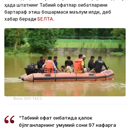
ҳақда штатнинг Табиий офатлар оқибатларини
бартараф этиш бошқармаси маълум қилди, деб
хабар беради
БЕЛТА
.
Фото: EFE-ТАСС
“Табиий офат оқибатида ҳалок
бўлганларнинг умумий сони 97 нафарга