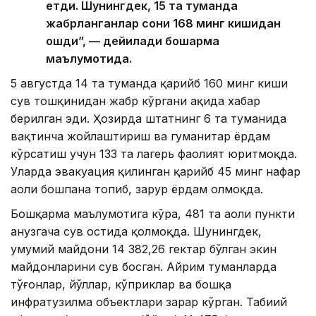
етди. Шунингдек, 15 та туманда
жабрланганлар сони 168 минг кишидан
ошди”, — дейилади бошқарма
маълумотида.
5 августда 14 та туманда қарийб 160 минг киши
сув тошқинидан жабр кўргани ҳақида хабар
берилган эди. Ҳозирда штатнинг 6 та туманида
вақтинча жойлаштириш ва гуманитар ёрдам
кўрсатиш учун 133 та лагерь фаолият юритмоқда.
Уларда эвакуация қилинган қарийб 45 минг нафар
аҳоли бошпана топиб, зарур ёрдам олмоқда.
Бошқарма маълумотига кўра, 481 та аҳоли пункти
ҳанузгача сув остида қолмоқда. Шунингдек,
умумий майдони 14 382,26 гектар бўлган экин
майдонларини сув босган. Айрим туманларда
тўғонлар, йўллар, кўприклар ва бошқа
инфратузилма объектлари зарар кўрган. Табиий