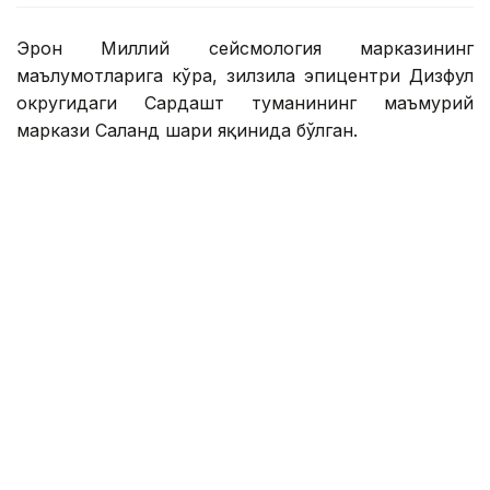
Эрон Миллий сейсмология марказининг
маълумотларига кўра, зилзила эпицентри Дизфул
округидаги Сардашт туманининг маъмурий
маркази Саланд шаҳри яқинида бўлган.
Зилзила маҳаллий вақт билан соат 05:55 да қайд
этилган.
Зилзила Хузистон провинциясининг маъмурий
маркази Аҳваз шаҳрида, шунингдек, Эндимешк ва
Дизфуль шаҳарларида ҳам сезилган.
Зилзила эпицентри 8 километр чуқурликда
жойлашган. Ҳозирда вайронагарчилик ҳақида ҳеч
қандай маълумот йўқ.
Хабар қилинишича, Қизил Ярим Ой қутқарув
гуруҳлари зарарни баҳолаш учун ҳудудга юборилган.