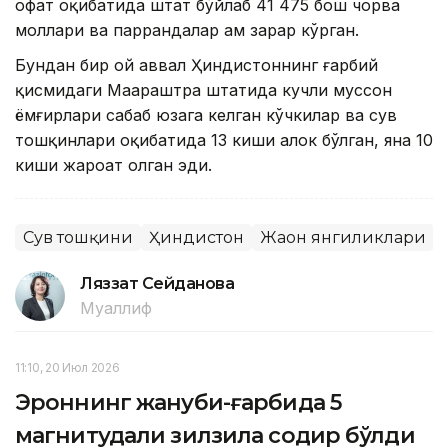
офат оқибатида штат бўйлаб 41 475 бош чорва
моллари ва паррандалар ҳам зарар кўрган.
Бундан бир ой аввал Ҳиндистоннинг ғарбий
қисмидаги Маҳараштра штатида кучли муссон
ёмғирлари сабаб юзага келган кўчкилар ва сув
тошқинлари оқибатида 13 киши ҳалок бўлган, яна 10
киши жароҳат олган эди.
Сув тошқини
Ҳиндистон
Жаҳон янгиликлари
Ляззат Сейданова
Муаллиф
11:10, 20 Июл 2026
Эроннинг жануби-ғарбида 5
магнитудали зилзила содир бўлди