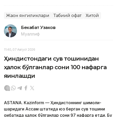
Жаҳон янгиликлари
Табиий офат
Хитой
Бекабат Узаков
Муаллиф
11:40, 07 Август 2026
Ҳиндистондаги сув тошқинидан
ҳалок бўлганлар сони 100 нафарга
яқинлашди
ASTANA. Kazinform — Ҳиндистоннинг шимоли-
шарқидаги Ассам штатида юз берган сув тошқини
оқибатида ҳалок бўлганлар сони 97 нафарга етди. Бу