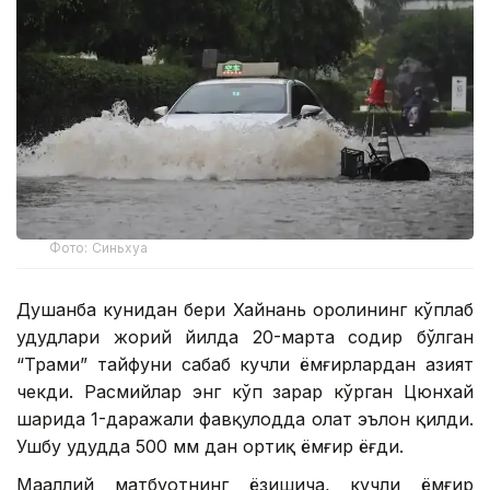
Фото: Синьхуа
Душанба кунидан бери Хайнань оролининг кўплаб
ҳудудлари жорий йилда 20-марта содир бўлган
“Трами” тайфуни сабаб кучли ёмғирлардан азият
чекди. Расмийлар энг кўп зарар кўрган Цюнхай
шаҳрида 1-даражали фавқулодда ҳолат эълон қилди.
Ушбу ҳудудда 500 мм дан ортиқ ёмғир ёғди.
Маҳаллий матбуотнинг ёзишича, кучли ёмғир