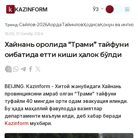
KAZINFORM
ЎЗ
Сайлов-2026
Ақорда
Тайинлов
Ҳодиса
Қонун ва интизо
Тренд:
16:09, 31 Октябр 2024
Хайнань оролида “Трами” тайфуни
оқибатида етти киши ҳалок бўлди
BEIJING. Кazinform - Хитой жанубидаги Хайнань
провинциясини қамраб олган “Трами” тайфуни
туфайли 40 мингдан ортиқ одам эвакуация қилинди.
Бу ҳақда маҳаллий фавқулодда вазиятлар
департаменти маълум қилди, деб хабар беради
Kazinform
мухбири.