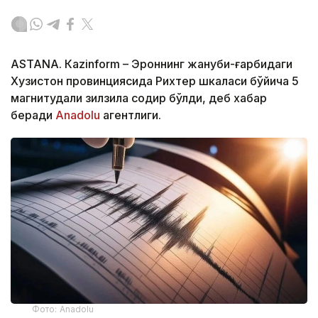
ASTANА. Кazinform – Эроннинг жануби-ғарбидаги
Хузистон провинциясида Рихтер шкаласи бўйича 5
магнитудали зилзила содир бўлди, деб хабар
беради
Аnadolu
агентлиги.
Фото: Аnadolu