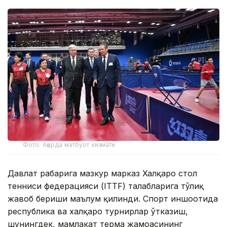
Фото: Ақорда матбуот хизмати
Давлат раҳбарига мазкур марказ Халқаро стол
тенниси федерацияси (ITTF) талабларига тўлиқ
жавоб бериши маълум қилинди. Спорт иншоотида
республика ва халқаро турнирлар ўтказиш,
шунингдек, мамлакат терма жамоасининг