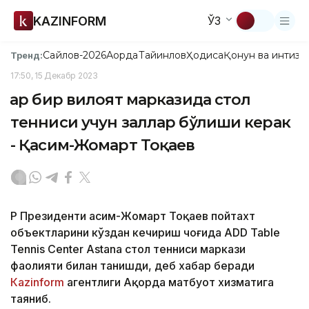
KAZINFORM
ЎЗ
Сайлов-2026
Ақорда
Тайинлов
Ҳодиса
Қонун ва интизо
Тренд:
17:50, 15 Декабр 2023
Ҳар бир вилоят марказида стол
тенниси учун заллар бўлиши керак
- Қасим-Жомарт Тоқаев
ҚР Президенти Қасим-Жомарт Тоқаев пойтахт
объектларини кўздан кечириш чоғида ADD Table
Tennis Center Astana стол тенниси маркази
фаолияти билан танишди, деб хабар беради
Каzinform
агентлиги Ақорда матбуот хизматига
таяниб.