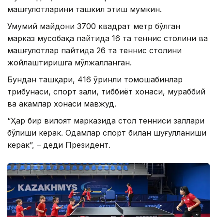
машғулотларини ташкил этиш мумкин.
Умумий майдони 3700 квадрат метр бўлган
марказ мусобақа пайтида 16 та теннис столини ва
машғулотлар пайтида 26 та теннис столини
жойлаштиришга мўлжалланган.
Бундан ташқари, 416 ўринли томошабинлар
трибунаси, спорт зали, тиббиёт хонаси, мураббий
ва ҳакамлар хонаси мавжуд.
“Ҳар бир вилоят марказида стол тенниси заллари
бўлиши керак. Одамлар спорт билан шуғулланиши
керак”, – деди Президент.