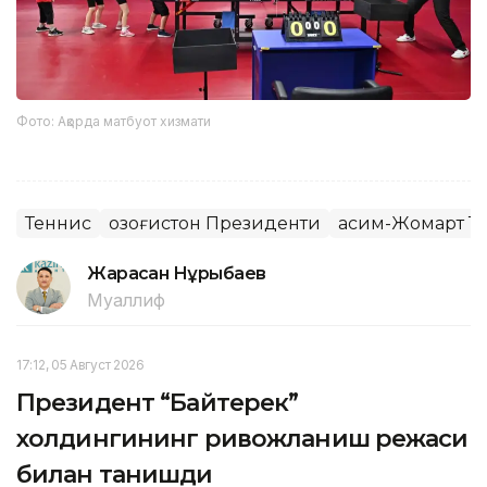
Фото: Ақорда матбуот хизмати
Теннис
Қозоғистон Президенти
Қасим-Жомарт Т
Жарасқан Нұрыбаев
Муаллиф
17:12, 05 Август 2026
Президент “Байтерек”
холдингининг ривожланиш режаси
билан танишди