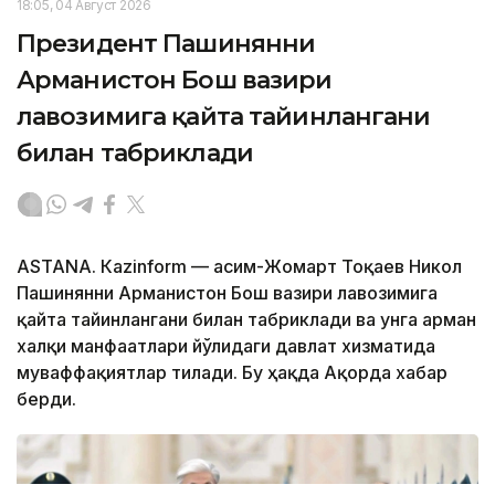
18:05, 04 Август 2026
Президент Пашинянни
Арманистон Бош вазири
лавозимига қайта тайинлангани
билан табриклади
ASTANА. Кazinform — Қасим-Жомарт Тоқаев Никол
Пашинянни Арманистон Бош вазири лавозимига
қайта тайинлангани билан табриклади ва унга арман
халқи манфаатлари йўлидаги давлат хизматида
муваффақиятлар тилади. Бу ҳақда Ақорда хабар
берди.