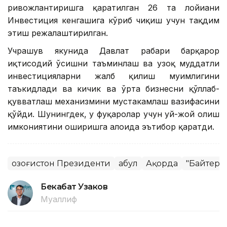
ривожлантиришга қаратилган 26 та лойиҳани
Инвестиция кенгашига кўриб чиқиш учун тақдим
этиш режалаштирилган.
Учрашув якунида Давлат раҳбари барқарор
иқтисодий ўсишни таъминлаш ва узоқ муддатли
инвестицияларни жалб қилиш муҳимлигини
таъкидлади ва кичик ва ўрта бизнесни қўллаб-
қувватлаш механизмини мустаҳкамлаш вазифасини
қўйди. Шунингдек, у фуқаролар учун уй-жой олиш
имкониятини оширишга алоҳида эътибор қаратди.
Қозоғистон Президенти
Қабул
Ақорда
"Байтере
Бекабат Узаков
Муаллиф