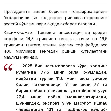
Президентга аввал берилган топшириқларнинг
бажарилиши ва холдингни ривожлантиришнинг
асосий йўналишлари ҳақида ахборот берилди.
Қасим-Жомарт Тоқаевга инвестиция ва кредит
портфели 14,3 триллион тенгега етиши ва 16,5
триллион тенгега етиши, йиллик соф фойда эса
400 миллиард тенгедан ошиши кутилаётгани
маълум қилинди.
— 2025 йил натижаларига кўра, холдинг
кўмагида 77,5 минг оила, жумладан,
навбатда турган 11,6 минг оила уй-жой
билан таъминланди. Ўтган йили 77 та
йирик лойиҳа ва кичик ва ўрта бизнес учун
27,4 минг лойиҳа молиялаштирилди,
шунингдек, экспорт учун маҳсулот ишлаб
чиқарадиган 131 та тадбиркор қўллаб-