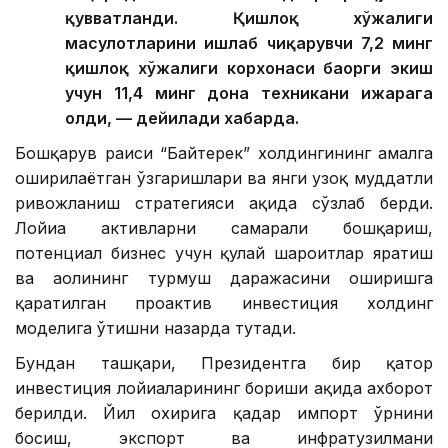
қувватланди. Қишлоқ хўжалиги
маҳсулотларини ишлаб чиқарувчи 7,2 минг
қишлоқ хўжалиги корхонаси баҳорги экиш
учун 11,4 минг дона техникани ижарага
олди, — дейилади хабарда.
Бошқарув раиси “Байтерек” холдингининг амалга
оширилаётган ўзгаришлари ва янги узоқ муддатли
ривожланиш стратегияси ҳақида сўзлаб берди.
Лойиҳа активларни самарали бошқариш,
потенциал бизнес учун қулай шароитлар яратиш
ва аҳолининг турмуш даражасини оширишга
қаратилган проактив инвестиция холдинг
моделига ўтишни назарда тутади.
Бундан ташқари, Президентга бир қатор
инвестиция лойиҳаларининг бориши ҳақида ахборот
берилди. Йил охирига қадар импорт ўрнини
босиш, экспорт ва инфратузилмани