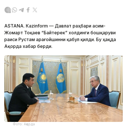
ASTANА. Каzinform — Давлат раҳбари Қасим-
Жомарт Тоқаев “Байтерек” холдинги бошқаруви
раиси Рустам Қарағойшинни қабул қилди. Бу ҳақда
Ақорда хабар берди.
Фото: Ақорда