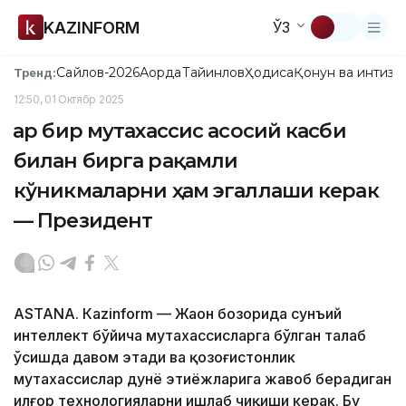
KAZINFORM
ЎЗ
Сайлов-2026
Ақорда
Тайинлов
Ҳодиса
Қонун ва интизо
Тренд:
12:50, 01 Октябр 2025
Ҳар бир мутахассис асосий касби
билан бирга рақамли
кўникмаларни ҳам эгаллаши керак
— Президент
ASTANА. Кazinform — Жаҳон бозорида сунъий
интеллект бўйича мутахассисларга бўлган талаб
ўсишда давом этади ва қозоғистонлик
мутахассислар дунё эҳтиёжларига жавоб берадиган
илғор технологияларни ишлаб чиқиши керак. Бу