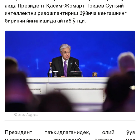
ҳақда Президент Қасим-Жомарт Тоқаев Сунъий
интеллектни ривожлантириш бўйича кенгашнинг
биринчи йиғилишида айтиб ўтди.
Фото: Ақорда
Президент таъкидлаганидек, олий ўқув