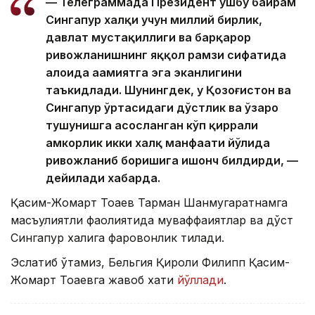
— Телеграммада Президент ушбу байрам
Сингапур халқи учун миллий бирлик,
давлат мустақиллиги ва барқарор
ривожланишнинг яққол рамзи сифатида
алоҳида аҳамиятга эга эканлигини
таъкидлади. Шунингдек, у Қозоғистон ва
Сингапур ўртасидаги дўстлик ва ўзаро
тушунишга асосланган кўп қиррали
ҳамкорлик икки халқ манфаати йўлида
ривожланиб боришига ишонч билдирди, —
дейилади хабарда.
Қасим-Жомарт Тоқаев Тарман Шанмугаратнамга
масъулиятли фаолиятида муваффақиятлар ва дўст
Сингапур халқига фаровонлик тилади.
Эслатиб ўтамиз, Бельгия Қироли Филипп Қасим-
Жомарт Тоқаевга жавоб хати
йўллади
.