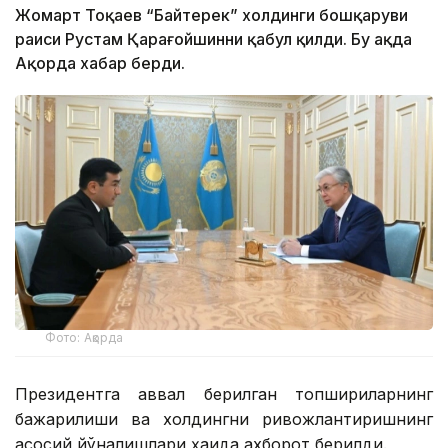
Жомарт Тоқаев “Байтерек” холдинги бошқаруви
раиси Рустам Қарағойшинни қабул қилди. Бу ҳақда
Ақорда хабар берди.
Фото: Ақорда
Президентга аввал берилган топшириқларнинг
бажарилиши ва холдингни ривожлантиришнинг
асосий йўналишлари ҳақида ахборот берилди.