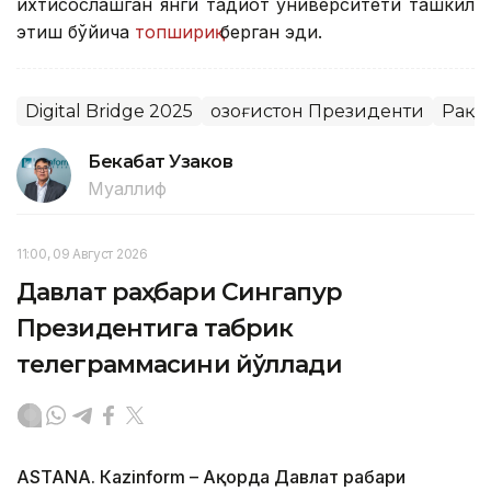
ихтисослашган янги тадқиқот университети ташкил
этиш бўйича
топшириқ
берган эди.
Digital Bridge 2025
Қозоғистон Президенти
Рақа
Бекабат Узаков
Муаллиф
11:00, 09 Август 2026
Давлат раҳбари Сингапур
Президентига табрик
телеграммасини йўллади
ASTANА. Кazinform – Ақорда Давлат раҳбари