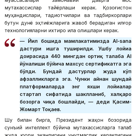
муассасалари замонавий даврга мос
мутахассислар тайёрлаши керак. Қозоғистон
муҳандислари, тадқиқотчилари ва тадбиркорлари
бутун дунё эҳтиёжларига жавоб берадиган илғор
технологияларни ихтиро қила олишлари керак.
— Йил бошида мамлакатимизда AI-sana
дастури ишга туширилди. Ушбу лойиҳа
доирасида 440 мингдан ортиқ талаба АI
йўналиши бўйича махсус сертификатга эга
бўлди. Бундай дастурлар жуда кўп
афзалликларга эга. Чунки айнан шундай
платформаларда энг яхши лойиҳалар
стартап сифатида шаклланиб, халқаро
бозорга чиқа бошлайди, — деди Қасим-
Жомарт Тоқаев.
Шу билан бирга, Президент жаҳон бозорида
сунъий интеллект бўйича мутахассисларга талаб
жуда юқори эканлигини унутмаслик кераклигини