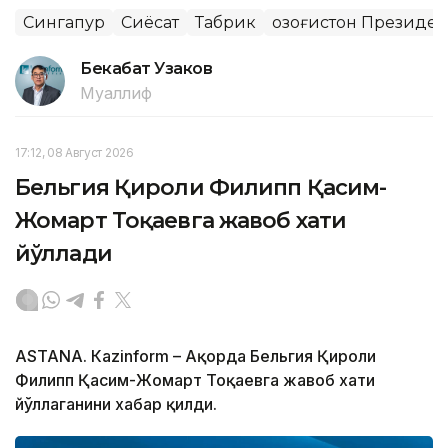
Сингапур
Сиёсат
Табрик
Қозоғистон Президе
Бекабат Узаков
Муаллиф
17:12, 08 Август 2026
Бельгия Қироли Филипп Қасим-
Жомарт Тоқаевга жавоб хати
йўллади
ASTANА. Кazinform – Ақорда Бельгия Қироли
Филипп Қасим-Жомарт Тоқаевга жавоб хати
йўллаганини хабар қилди.