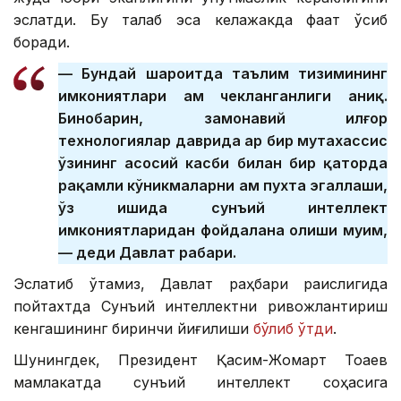
эслатди. Бу талаб эса келажакда фақат ўсиб
боради.
— Бундай шароитда таълим тизимининг
имкониятлари ҳам чекланганлиги аниқ.
Бинобарин, замонавий илғор
технологиялар даврида ҳар бир мутахассис
ўзининг асосий касби билан бир қаторда
рақамли кўникмаларни ҳам пухта эгаллаши,
ўз ишида сунъий интеллект
имкониятларидан фойдалана олиши муҳим,
— деди Давлат раҳбари.
Эслатиб ўтамиз, Давлат раҳбари раислигида
пойтахтда Сунъий интеллектни ривожлантириш
кенгашининг биринчи йиғилиши
бўлиб ўтди
.
Шунингдек, Президент Қасим-Жомарт Тоқаев
мамлакатда сунъий интеллект соҳасига