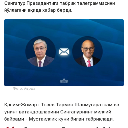
Сингапур Президентига табрик телеграммасини
йўллагани ҳақида хабар берди.
Фото: Ақорда
Қасим-Жомарт Тоқаев Тарман Шанмугаратнам ва
унинг ватандошларини Сингапурнинг миллий
байрами - Мустақиллик куни билан табриклади.