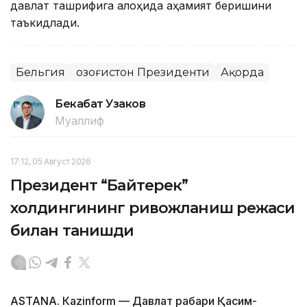
давлат ташрифига алоҳида аҳамият беришини
таъкидлади.
Бельгия
Қозоғистон Президенти
Ақорда
Бекабат Узаков
Муаллиф
17:12, 05 Август 2026
Президент “Байтерек”
холдингининг ривожланиш режаси
билан танишди
ASTANА. Каzinform — Давлат раҳбари Қасим-