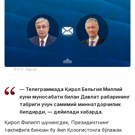
Фото: Ақорда
— Телеграммада Қирол Бельгия Миллий
куни муносабати билан Давлат раҳбарининг
табриги учун самимий миннатдорчилик
билдирди, — дейилади хабарда.
Қирол Филипп шунингдек, Президентнинг
таклифига биноан бу йил Қозоғистонга бўлажак