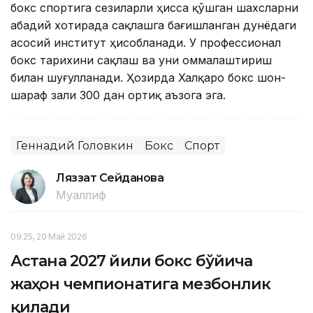
бокс спортига сезиларли ҳисса қўшган шахсларни
абадий хотирада сақлашга бағишланган дунёдаги
асосий институт ҳисобланади. У профессионал
бокс тарихини сақлаш ва уни оммалаштириш
билан шуғулланади. Ҳозирда Халқаро бокс шон-
шараф зали 300 дан ортиқ аъзога эга.
Геннадий Головкин
Бокс
Спорт
Ляззат Сейданова
Муаллиф
09:25, 20 Май 2026
Астана 2027 йили бокс бўйича
жаҳон чемпионатига мезбонлик
қилади