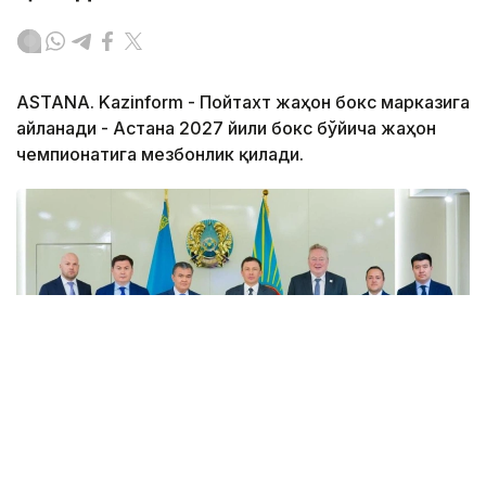
ASTANA. Kazinform - Пойтахт жаҳон бокс марказига
айланади - Астана 2027 йили бокс бўйича жаҳон
чемпионатига мезбонлик қилади.
Фото: Астана әкімдігі