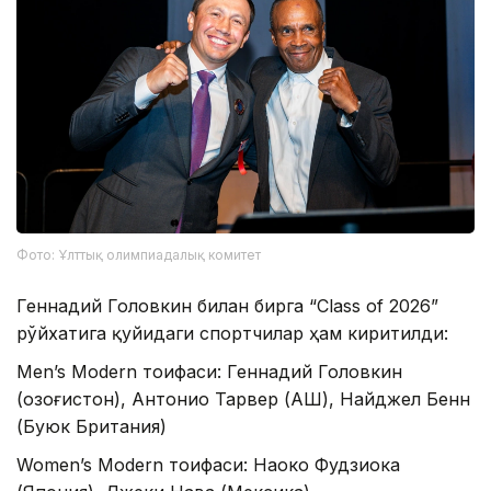
Фото: Ұлттық олимпиадалық комитет
Геннадий Головкин билан бирга “Class of 2026”
рўйхатига қуйидаги спортчилар ҳам киритилди:
Men’s Modern тоифаси: Геннадий Головкин
(Қозоғистон), Антонио Тарвер (АҚШ), Найджел Бенн
(Буюк Британия)
Women’s Modern тоифаси: Наоко Фудзиока