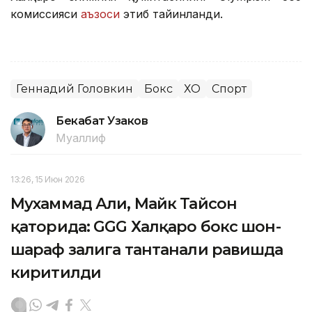
комиссияси
аъзоси
этиб тайинланди.
Геннадий Головкин
Бокс
ХОҚ
Спорт
Бекабат Узаков
Муаллиф
13:26, 15 Июн 2026
Мухаммад Али, Майк Тайсон
қаторида: GGG Халқаро бокс шон-
шараф залига тантанали равишда
киритилди