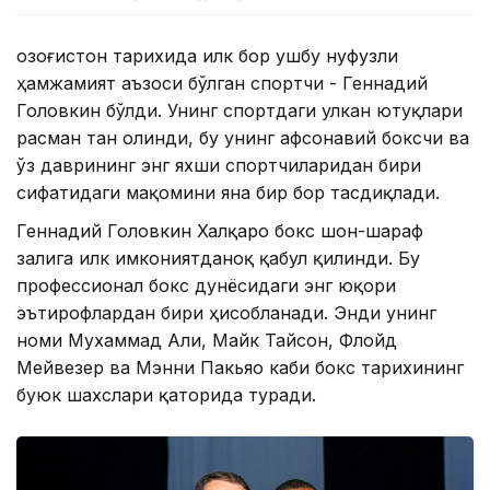
Қозоғистон тарихида илк бор ушбу нуфузли
ҳамжамият аъзоси бўлган спортчи - Геннадий
Головкин бўлди. Унинг спортдаги улкан ютуқлари
расман тан олинди, бу унинг афсонавий боксчи ва
ўз даврининг энг яхши спортчиларидан бири
сифатидаги мақомини яна бир бор тасдиқлади.
Геннадий Головкин Халқаро бокс шон-шараф
залига илк имкониятданоқ қабул қилинди. Бу
профессионал бокс дунёсидаги энг юқори
эътирофлардан бири ҳисобланади. Энди унинг
номи Мухаммад Али, Майк Тайсон, Флойд
Мейвезер ва Мэнни Пакьяо каби бокс тарихининг
буюк шахслари қаторида туради.