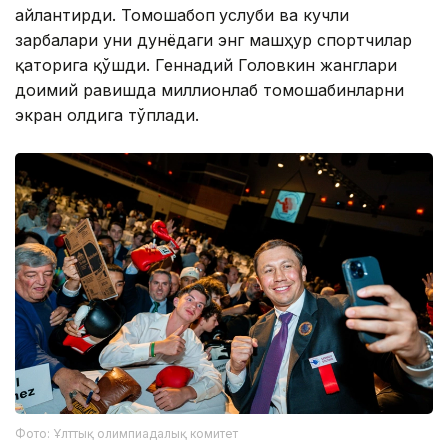
айлантирди. Томошабоп
услуби ва кучли
зарбалари уни дунёдаги энг машҳур спортчилар
қаторига қўшди. Геннадий Головкин жанглари
доимий равишда миллионлаб томошабинларни
экран олдига тўплади.
Фото: Ұлттық олимпиадалық комитет