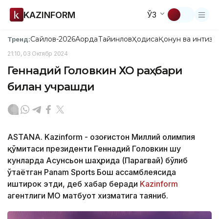
KAZINFORM
ЎЗ
Сайлов-2026
Ақорда
Тайинлов
Ҳодиса
Қонун ва интизо
Тренд:
21:10, 03 Октябр 2024
Геннадий Головкин ХОҚ раҳбари
билан учрашди
ASTANA. Kazinform - Қозоғистон Миллий олимпия
қўмитаси президенти Геннадий Головкин шу
кунларда Асунсьон шаҳрида (Парагвай) бўлиб
ўтаётган Panam Sports Бош ассамблеясида
иштирок этди, деб хабар беради
Kazinform
агентлиги МОҚ матбуот хизматига таяниб.