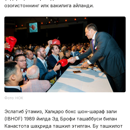
Қозоғистоннинг илк вакилига айланди.
Фото: НОК
Эслатиб ўтамиз, Халқаро бокс шон-шараф зали
(IBHOF) 1989 йилда Эд Брофи ташаббуси билан
Канастота шаҳрида ташкил этилган. Бу ташкилот