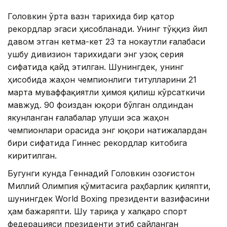
Головкин ўрта вазн тарихида бир қатор
рекордлар эгаси ҳисобланади. Унинг тўққиз йил
давом этган кетма-кет 23 та нокаутли ғалабаси
ушбу дивизион тарихидаги энг узоқ серия
сифатида қайд этилган. Шунингдек, унинг
ҳисобида жаҳон чемпионлиги титулларини 21
марта муваффақиятли ҳимоя қилиш кўрсаткичи
мавжуд. 90 фоиздан юқори бўлган олдиндан
якунланган ғалабалар улуши эса жаҳон
чемпионлари орасида энг юқори натижалардан
бири сифатида Гиннес рекордлар китобига
киритилган.
Бугунги кунда Геннадий Головкин Қозоғистон
Миллий Олимпия қўмитасига раҳбарлик қиляпти,
шунингдек World Boxing президенти вазифасини
ҳам бажаряпти. Шу тариқа у халқаро спорт
федерацияси президенти этиб сайланган