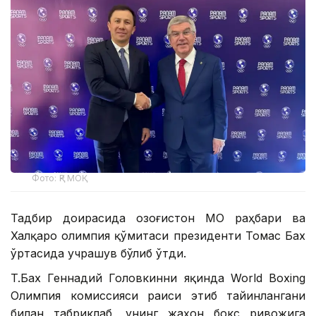
Фото: ҚР МОҚ
Тадбир доирасида Қозоғистон МОҚ раҳбари ва
Халқаро олимпия қўмитаси президенти Томас Бах
ўртасида учрашув бўлиб ўтди.
T.Бax Геннадий Головкинни яқинда World Boxing
Олимпия комиссияси раиси этиб тайинлангани
билан табриклаб, унинг жаҳон бокс ривожига