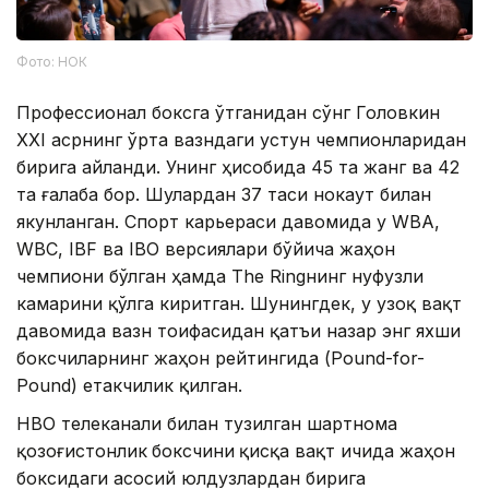
Фото: НОК
Профессионал боксга ўтганидан сўнг Головкин
XXI асрнинг ўрта вазндаги устун чемпионларидан
бирига айланди. Унинг ҳисобида 45 та жанг ва 42
та ғалаба бор. Шулардан 37 таси нокаут билан
якунланган. Спорт карьераси давомида у WBA,
WBC, IBF ва IBO версиялари бўйича жаҳон
чемпиони бўлган ҳамда The Ringнинг нуфузли
камарини қўлга киритган. Шунингдек, у узоқ вақт
давомида вазн тоифасидан қатъи назар энг яхши
боксчиларнинг жаҳон рейтингида (Pound-for-
Pound) етакчилик қилган.
HBO телеканали билан тузилган шартнома
қозоғистонлик
боксчини
қисқа вақт ичида жаҳон
боксидаги асосий юлдузлардан бирига