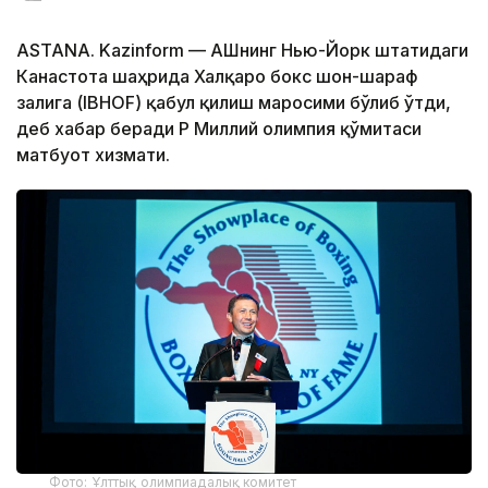
ASTANA. Kazinform — АҚШнинг Нью-Йорк штатидаги
Канастота шаҳрида Халқаро бокс шон-шараф
залига (IBHOF) қабул қилиш маросими бўлиб ўтди,
деб хабар беради ҚР Миллий олимпия қўмитаси
матбуот хизмати.
Фото: Ұлттық олимпиадалық комитет