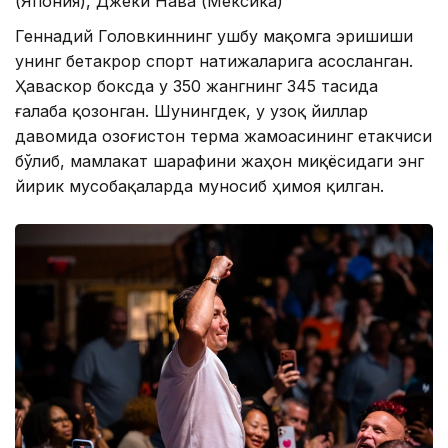
(Япония), Джеки Нава (Мексика)
Геннадий Головкиннинг ушбу мақомга эришиши
унинг бетакрор спорт натижаларига асосланган.
Ҳаваскор боксда у 350 жангнинг 345 тасида
ғалаба қозонган. Шунингдек, у узоқ йиллар
давомида Қозоғистон терма жамоасининг етакчиси
бўлиб, мамлакат шарафини жаҳон миқёсидаги энг
йирик мусобақаларда муносиб ҳимоя қилган.