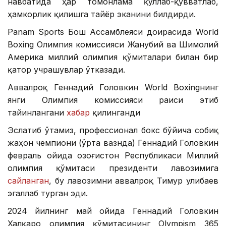
навбатида ҳар томонлама қўллаб-қувватлаб,
ҳамкорлик қилишга тайёр эканини билдирди.
Panam Sports Бош Ассамблеяси доирасида World
Boxing Олимпия комиссияси Жанубий ва Шимолий
Америка миллий олимпия қўмиталари билан бир
қатор учрашувлар ўтказади.
Аввалроқ Геннадий Головкин World Boxingнинг
янги Олимпия комиссияси раиси этиб
тайинлангани
хабар
қилинганди
Эслатиб ўтамиз, профессионал бокс бўйича собиқ
жаҳон чемпиони (ўрта вазнда) Геннадий Головкин
февраль ойида Қозоғистон Республикаси Миллий
олимпия қўмитаси президенти лавозимига
сайланган
, бу лавозимни аввалроқ Тимур Қулибаев
эгаллаб турган эди.
2024 йилнинг май ойида Геннадий Головкин
Халқаро олимпия қўмитасининг Olympism 365