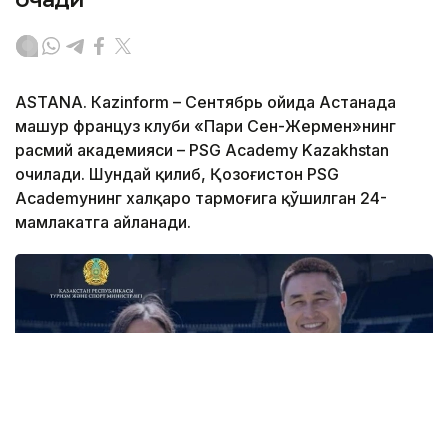
ASTANА. Кazinform – Сентябрь ойида Астанада
машҳур француз клуби «Пари Сен-Жермен»нинг
расмий академияси – PSG Academy Kazakhstan
очилади. Шундай қилиб, Қозоғистон PSG
Academyнинг халқаро тармоғига қўшилган 24-
мамлакатга айланади.