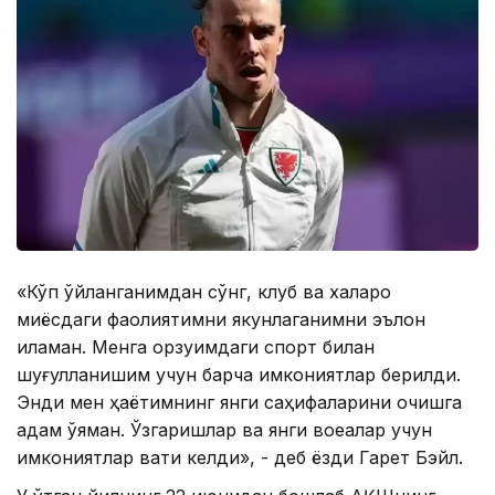
«Кўп ўйланганимдан сўнг, клуб ва халқаро
миқёсдаги фаолиятимни якунлаганимни эълон
қиламан. Менга орзуимдаги спорт билан
шуғулланишим учун барча имкониятлар берилди.
Энди мен ҳаётимнинг янги саҳифаларини очишга
қадам қўяман. Ўзгаришлар ва янги воқеалар учун
имкониятлар вақти келди», - деб ёзди Гарет Бэйл.