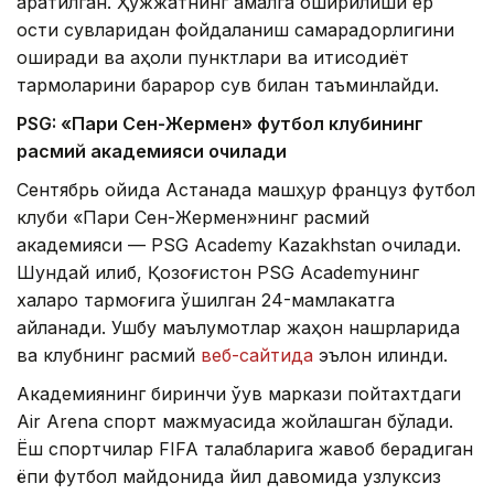
қаратилган. Ҳужжатнинг амалга оширилиши ер
ости сувларидан фойдаланиш самарадорлигини
оширади ва аҳоли пунктлари ва иқтисодиёт
тармоқларини барқарор сув билан таъминлайди.
PSG: «Пари Сен-Жермен» футбол клубининг
расмий академияси очилади
Сентябрь ойида Астанада машҳур француз футбол
клуби «Пари Сен-Жермен»нинг расмий
академияси — PSG Academy Kazakhstan очилади.
Шундай қилиб, Қозоғистон PSG Academyнинг
халқаро тармоғига қўшилган 24-мамлакатга
айланади. Ушбу маълумотлар жаҳон нашрларида
ва клубнинг расмий
веб-сайтида
эълон қилинди.
Академиянинг биринчи ўқув маркази пойтахтдаги
Air Arena спорт мажмуасида жойлашган бўлади.
Ёш спортчилар FIFA талабларига жавоб берадиган
ёпиқ футбол майдонида йил давомида узлуксиз