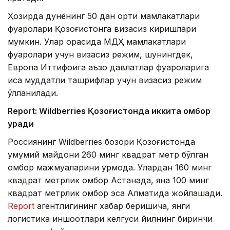
Ҳозирда дунёнинг 50 дан ортиқ мамлакатлари
фуқаролари Қозоғистонга визасиз киришлари
мумкин. Улар орасида МДҲ мамлакатлари
фуқаролари учун визасиз режим, шунингдек,
Европа Иттифоқига аъзо давлатлар фуқароларига
қисқа муддатли ташрифлар учун визасиз режим
қўлланилади.
Report: Wildberries Қозоғистонда иккита омбор
қуради
Россиянинг Wildberries бозори Қозоғистонда
умумий майдони 260 минг квадрат метр бўлган
омбор мажмуаларини қурмоқда. Улардан 160 минг
квадрат метрлик омбор Астанада, яна 100 минг
квадрат метрлик омбор эса Алматида жойлашади.
Report
агентлигининг хабар беришича, янги
логистика иншоотлари келгуси йилнинг биринчи