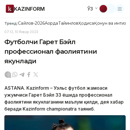
KAZINFORM
ЎЗ
Сайлов-2026
Ақорда
Тайинлов
Ҳодиса
Қонун ва интизо
Тренд:
07:12, 10 Январ 2023
Футболчи Гарет Бэйл
профессионал фаолиятини
якунлади
ASTANA. Kazinform – Уэльс футбол жамоаси
ҳужумчиси Гарет Бэйл 33 ёшида профессионал
фаолиятини якунлаганини маълум қилди, дея хабар
беради Kazinform championatга таяниб.