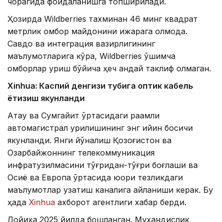
чорагида фойдаланишга топширилади.
Ҳозирда Wildberries тахминан 46 минг квадрат
метрлик омбор майдонини ижарага олмоқда.
Савдо ва интеграция вазирлигининг
маълумотларига кўра, Wildberries қўшимча
омборлар қуриш бўйича ҳеч қандай таклиф олмаган.
Xinhuа: Каспий денгизи тубига оптик кабель
ётқизиш якунланди
Ақтау ва Сумгайит ўртасидаги рақамли
автомагистрал қурилишининг энг қийин босқичи
якунланди. Янги йўналиш Қозоғистон ва
Озарбайжоннинг телекоммуникация
инфратузилмасини тўғридан-тўғри боғлаши ва
Осиё ва Европа ўртасида юқори тезликдаги
маълумотлар узатиш каналига айланиши керак. Бу
ҳақда
Xinhua
ахборот агентлиги хабар берди.
Лойиҳа 2025 йилда бошланган. Муҳандислик