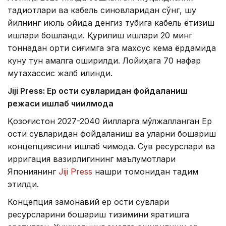
тадқиқотлари ва кабель синовларидан сўнг, шу
йилнинг июль ойида денгиз тубига кабель ётқизиш
ишлари бошланди. Қурилиш ишлари 20 минг
тоннадан ортиқ сиғимга эга махсус кема ёрдамида
куну тун амалга оширилди. Лойиҳага 70 нафар
мутахассис жалб қилинди.
Jiji Press: Ер ости сувларидан фойдаланиш
режаси ишлаб чиқилмоқда
Қозоғистон 2027-2040 йилларга мўлжалланган Ер
ости сувларидан фойдаланиш ва уларни бошқариш
концепциясини ишлаб чиқмоқда. Сув ресурслари ва
ирригация вазирлигининг маълумотлари
Япониянинг
Jiji Press
нашри томонидан тақдим
этилди.
Концепция замонавий ер ости сувлари
ресурсларини бошқариш тизимини яратишга