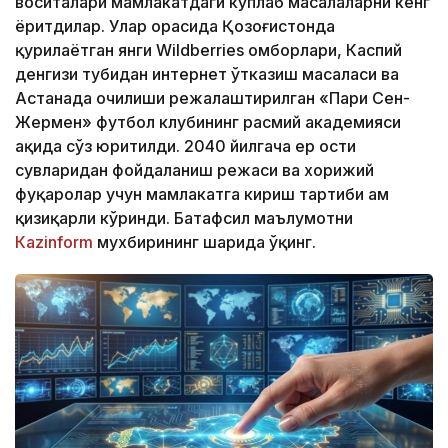
воситалари мамлакатдаги кўплаб масалаларни кенг
ёритдилар. Улар орасида Қозоғистонда
қурилаётган янги Wildberries омборлари, Каспий
денгизи тубидан интернет ўтказиш масаласи ва
Астанада очилиши режалаштирилган «Пари Сен-
Жермен» футбол клубининг расмий академияси
ҳақида сўз юритилди. 2040 йилгача ер ости
сувларидан фойдаланиш режаси ва хорижий
фуқаролар учун мамлакатга кириш тартиби ҳам
қизиқарли кўринди. Батафсил маълумотни
Кazinform
мухбирининг шарҳида ўқинг.