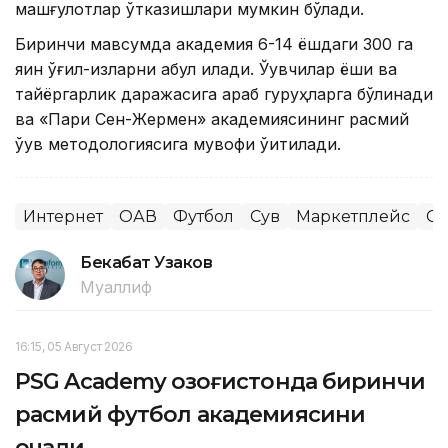
машғулотлар ўтказишлари мумкин бўлади.
Биринчи мавсумда академия 6-14 ёшдаги 300 га
яқин ўғил-қизларни қабул қилади. Ўқувчилар ёши ва
тайёргарлик даражасига қараб гуруҳларга бўлинади
ва «Пари Сен-Жермен» академиясининг расмий
ўқув методологиясига мувофиқ ўқитилади.
Интернет
ОАВ
Футбол
Сув
Маркетплейс
Сп
Бекабат Узаков
Муаллиф
16:15, 05 Август 2026
PSG Academy Қозоғистонда биринчи
расмий футбол академиясини
очади