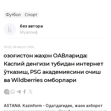
Футбол
Спорт
без автора
Муаллиф
10:00, 08 Август 2026
Қозоғистон жаҳон ОАВларида:
Каспий денгизи тубидан интернет
ўтказиш, PSG академиясини очиш
ва Wildberries омборлари
ASTANА. Кazinform - Одатдагидек, жаҳон ахборот