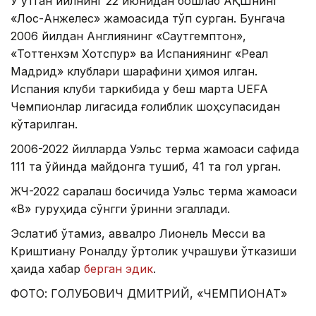
У ўтган йилнинг 22 июнидан бошлаб АҚШнинг
«Лос-Анжелес» жамоасида тўп сурган. Бунгача
2006 йилдан Англиянинг «Саутгемптон»,
«Тоттенхэм Хотспур» ва Испаниянинг «Реал
Мадрид» клублари шарафини ҳимоя қилган.
Испания клуби таркибида у беш марта UEFA
Чемпионлар лигасида ғолиблик шоҳсупасидан
кўтарилган.
2006-2022 йилларда Уэльс терма жамоаси сафида
111 та ўйинда майдонга тушиб, 41 та гол урган.
ЖЧ-2022 саралаш босқичида Уэльс терма жамоаси
«B» гуруҳида сўнгги ўринни эгаллади.
Эслатиб ўтамиз, аввалроқ Лионель Месси ва
Криштиану Роналду ўртоқлик учрашуви ўтказиши
ҳақида хабар
берган эдик
.
ФОТО: ГОЛУБОВИЧ ДМИТРИЙ, «ЧЕМПИОНАТ»