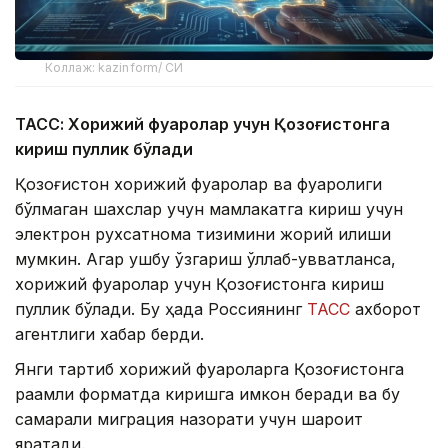
Коллаж: kazinform/ СИ
ТАСС: Хорижий фуқаролар учун Қозоғистонга
кириш пуллик бўлади
Қозоғистон хорижий фуқаролар ва фуқаролиги
бўлмаган шахслар учун мамлакатга кириш учун
электрон рухсатнома тизимини жорий қилиши
мумкин. Агар ушбу ўзгариш қўллаб-қувватланса,
хорижий фуқаролар учун Қозоғистонга кириш
пуллик бўлади. Бу ҳақда Россиянинг
ТАСС
ахборот
агентлиги хабар берди.
Янги тартиб хорижий фуқароларга Қозоғистонга
рақамли форматда киришга имкон беради ва бу
самарали миграция назорати учун шароит
яратади.