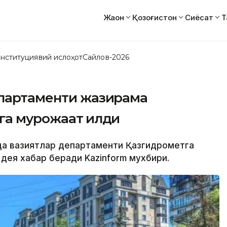
Жаҳон
Қозоғистон
Сиёсат
Т
нституциявий ислоҳот
Сайлов-2026
епартаменти жазирама
га мурожаат қилди
дда вазиятлар департаменти Қазгидрометга
 дея хабар беради Kazinform мухбири.