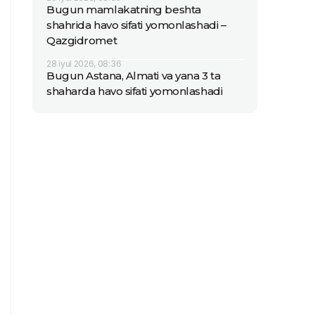
Bugun mamlakatning beshta
shahrida havo sifati yomonlashadi –
Qazgidromet
28 iyul 2026, 08:36
Bugun Astana, Almati va yana 3 ta
shaharda havo sifati yomonlashadi