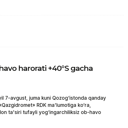
havo harorati +40°S gacha
il 7-avgust, juma kuni Qozog‘istonda qanday
 «Qazgidromet» RDK ma'lumotiga ko‘ra,
on ta'siri tufayli yog‘ingarchiliksiz ob-havo