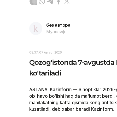
без автора
Муаллиф
08:37, 07 Август 2026
Qozog‘istonda 7-avgustda 
ko‘tariladi
ASTANA. Kazinform — Sinoptiklar 2026-y
ob-havo bo‘lishi haqida ma'lumot berdi.
mamlakatning katta qismida keng antitsikl
kuzatiladi, deb xabar beradi Kazinform.