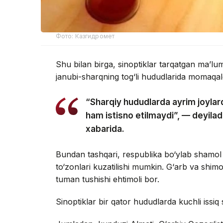
Фото: Казгидромет
Shu bilan birga, sinoptiklar tarqatgan ma’l
janubi-sharqning tog‘li hududlarida momaqald
“Sharqiy hududlarda ayrim joylard
ham istisno etilmaydi”, — deyil
xabarida.
Bundan tashqari, respublika bo‘ylab shamol
to‘zonlari kuzatilishi mumkin. G‘arb va shim
tuman tushishi ehtimoli bor.
Sinoptiklar bir qator hududlarda kuchli issiq 