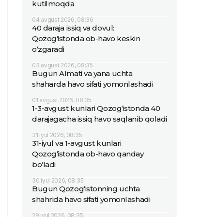
kutilmoqda
04 avgust 2026, 08:36
40 daraja issiq va dovul:
Qozog‘istonda ob-havo keskin
o‘zgaradi
03 avgust 2026, 08:35
Bugun Almati va yana uchta
shaharda havo sifati yomonlashadi
01 avgust 2026, 08:35
1-3-avgust kunlari Qozog‘istonda 40
darajagacha issiq havo saqlanib qoladi
31 iyul 2026, 08:35
31-iyul va 1-avgust kunlari
Qozog‘istonda ob-havo qanday
bo‘ladi
30 iyul 2026, 08:35
Bugun Qozog‘istonning uchta
shahrida havo sifati yomonlashadi
29 iyul 2026, 08:35