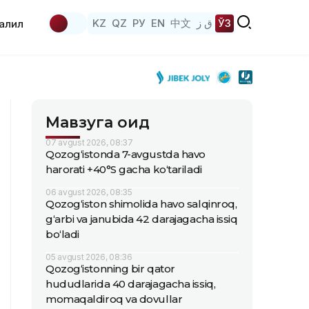
KZ
QZ
РУ
EN
中文
ق ز
ЎЗ
аҳлил
Мавзуга оид
07 avgust 2026, 08:37
Qozog‘istonda 7-avgustda havo
harorati +40°S gacha ko‘tariladi
06 avgust 2026, 08:35
Qozog‘iston shimolida havo salqinroq,
g‘arbi va janubida 42 darajagacha issiq
bo‘ladi
05 avgust 2026, 08:36
Qozog‘istonning bir qator
hududlarida 40 darajagacha issiq,
momaqaldiroq va dovullar