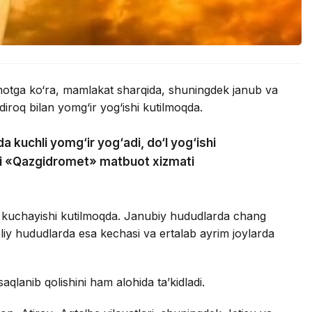
umotga ko‘ra, mamlakat sharqida, shuningdek janub va
iroq bilan yomg‘ir yog‘ishi kutilmoqda.
a kuchli yomg‘ir yog‘adi, do‘l yog‘ishi
adi «Qazgidromet» matbuot xizmati
 kuchayishi kutilmoqda. Janubiy hududlarda chang
oliy hududlarda esa kechasi va ertalab ayrim joylarda
saqlanib qolishini ham alohida ta’kidladi.