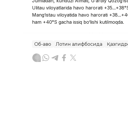
Jumladan, kunduzi Almati, G‘arbiy Qozog‘isto
Ulitau viloyatlarida havo harorati +35...+38°S
Mang‘istau viloyatida havo harorati +38...+40
ham +40°S gacha issiq bo‘lishi kutilmoqda.
Об-ҳаво
Лотин алифбосида
Қазгидр
Ляззат Сейданова
Муаллиф
16:41, 06 Август 2026
Табиатнинг кутилмаган ҳ