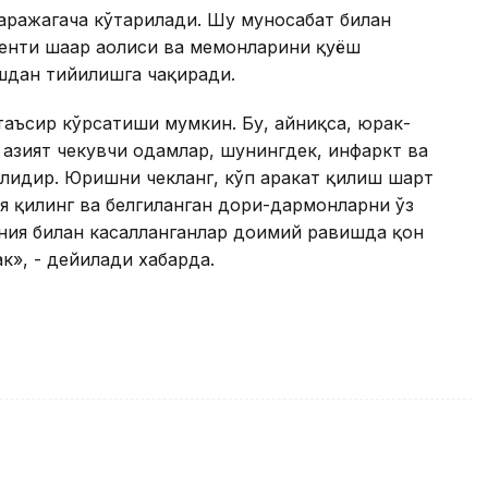
даражагача кўтарилади. Шу муносабат билан
нти шаҳар аҳолиси ва меҳмонларини қуёш
шдан тийилишга чақиради.
таъсир кўрсатиши мумкин. Бу, айниқса, юрак-
 азият чекувчи одамлар, шунингдек, инфаркт ва
флидир. Юришни чекланг, кўп ҳаракат қилиш шарт
я қилинг ва белгиланган дори-дармонларни ўз
ония билан касалланганлар доимий равишда қон
к», - дейилади хабарда.