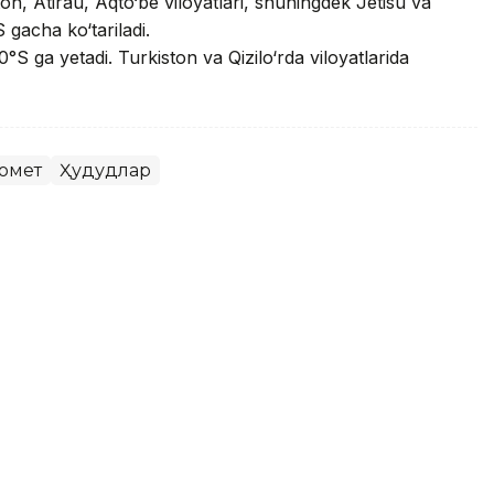
n, Atirau, Aqto‘be viloyatlari, shuningdek Jetisu va
 gacha ko‘tariladi.
°S ga yetadi. Turkiston va Qizilo‘rda viloyatlarida
омет
Ҳудудлар
одисаси: Янги Зеландияга