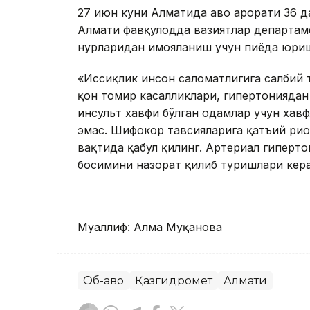
27 июн куни Алматида ҳаво ҳарорати 36 
Алмати фавқулодда вазиятлар департаме
нурларидан ҳимояланиш учун пиёда юри
«Иссиқлик инсон саломатлигига салбий 
қон томир касалликлари, гипертониядан
инсульт хавфи бўлган одамлар учун хав
эмас. Шифокор тавсияларига қатъий рио
вақтида қабул қилинг. Артериал гиперт
босимини назорат қилиб туришлари кера
Муаллиф: Алма Муқанова
Об-ҳаво
Қазгидромет
Алмати