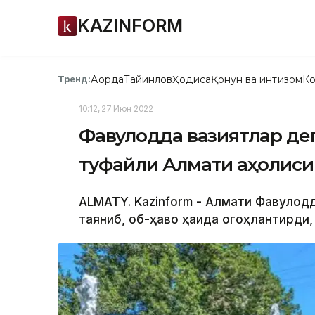
KAZINFORM
Ақорда
Тайинлов
Ҳодиса
Қонун ва интизом
Ко
Тренд:
10:12, 27 Июн 2022
Фавқулодда вазиятлар д
туфайли Алмати аҳолиси
ALMATY. Kazinform - Алмати Фавқуло
таяниб, об-ҳаво ҳақида огоҳлантирди,