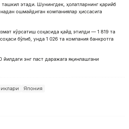
р ташкил этади. Шунингдек, ҳолатларнинг қарийб
енадан ошмайдиган компаниялар ҳиссасига
измат кўрсатиш соҳасида қайд этилди — 1 819 та
соҳаси бўлиб, унда 1 026 та компания банкротга
0 йилдаги энг паст даражага яқинлашгани
ликлари
Япония