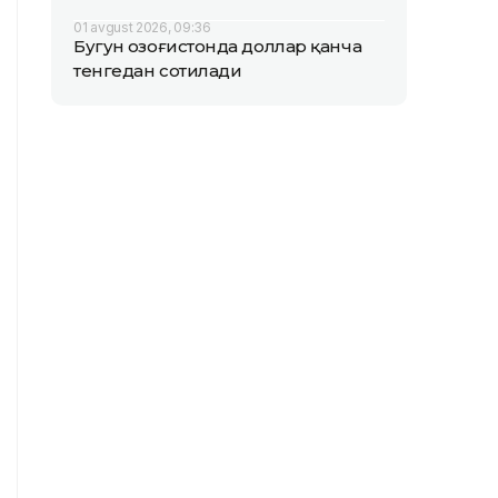
01 avgust 2026, 09:36
Бугун Қозоғистонда доллар қанча
тенгедан сотилади