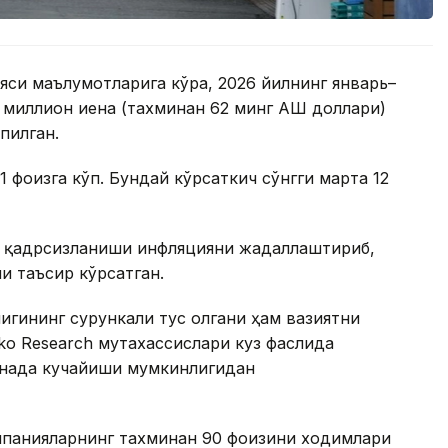
яси маълумотларига кўра, 2026 йилнинг январь–
 миллион иена (тахминан 62 минг АҚШ доллари)
пилган.
1 фоизга кўп. Бундай кўрсаткич сўнгги марта 12
г қадрсизланиши инфляцияни жадаллаштириб,
ли таъсир кўрсатган.
гининг сурункали тус олгани ҳам вазиятни
o Research мутахассислари куз фаслида
янада кучайиши мумкинлигидан
омпанияларнинг тахминан 90 фоизини ходимлари