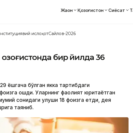
Жаҳон
Қозоғистон
Сиёсат
Т
нституциявий ислоҳот
Сайлов-2026
Қозоғистонда бир йилда 36
 29 ёшгача бўлган якка тартибдаги
фоизга ошди. Уларнинг фаолият юритаётган
умий сонидаги улуши 18 фоизга етди, дея
шрига таяниб.