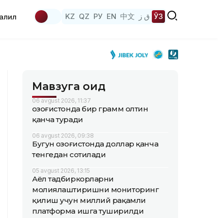
KZ
QZ
РУ
EN
中文
ق ز
ЎЗ
аҳлил
Мавзуга оид
06 avgust 2026, 11:37
Қозоғистонда бир грамм олтин
қанча туради
06 avgust 2026, 09:38
Бугун Қозоғистонда доллар қанча
тенгедан сотилади
05 avgust 2026, 13:15
Аёл тадбиркорларни
молиялаштиришни мониторинг
қилиш учун миллий рақамли
платформа ишга туширилди