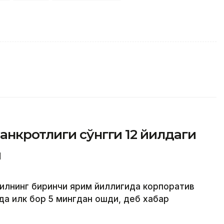
нкротлиги сўнгги 12 йилдаги
и
йилнинг биринчи ярим йиллигида корпоратив
ида илк бор 5 мингдан ошди, деб хабар