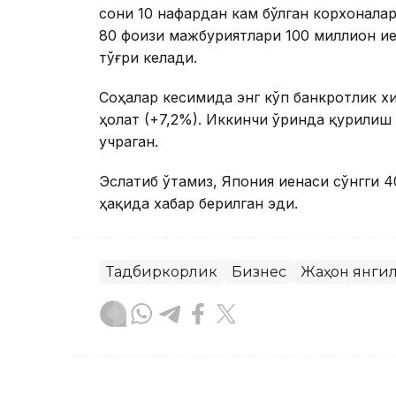
сони 10 нафардан кам бўлган корхонала
80 фоизи мажбуриятлари 100 миллион и
тўғри келади.
Соҳалар кесимида энг кўп банкротлик х
ҳолат (+7,2%). Иккинчи ўринда қурилиш 
учраган.
Эслатиб ўтамиз, Япония иенаси сўнгги 4
ҳақида хабар берилган эди.
Тадбиркорлик
Бизнес
Жаҳон янги
Ляззат Сейданова