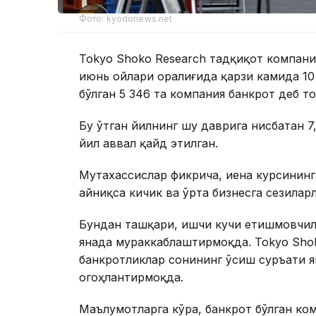
Фото: kyodonews.net
Tokyo Shoko Research тадқиқот компани
июнь ойлари оралиғида қарзи камида 10
бўлган 5 346 та компания банкрот деб то
Бу ўтган йилнинг шу даврига нисбатан 7,
йил аввал қайд этилган.
Мутахассислар фикрича, иена курсинин
айниқса кичик ва ўрта бизнесга сезилар
Бундан ташқари, ишчи кучи етишмовчили
янада мураккаблаштирмоқда. Tokyo Shok
банкротликлар сонининг ўсиш суръати 
огоҳлантирмоқда.
Маълумотларга кўра, банкрот бўлган к