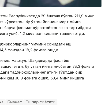
стон Республикасида 29 ёшгача бўлган 211,9 минг
т кўрсатган, бу ўтган йилнинг март ойига
н: барча фаолият кўрсатаётган якка тартибдаги
зга ўсиб, 1,2 миллион кишини ташкил этди.
адбиркорларнинг умумий сонидаги ёш
4,5 фоиздан 18,2 фоизга ошди.
узилиш мавжуд. Шаҳарларда фаол ёш
ашкил этди, бу ўтган йилга нисбатан 38,3 фоизга
бдаги тадбиркорларнинг атиги тўртдан бир
они ҳам 30,9 фоизга ошиб, 53,4 минг кишига
ка
Бизнес
Ёшлар сиёсати