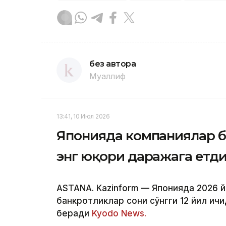
без автора
Муаллиф
13:41, 10 Июл 2026
Японияда компаниялар ба
энг юқори даражага етд
ASTANA. Kazinform — Японияда 2026 
банкротликлар сони сўнгги 12 йил ич
беради
Kyodo News.