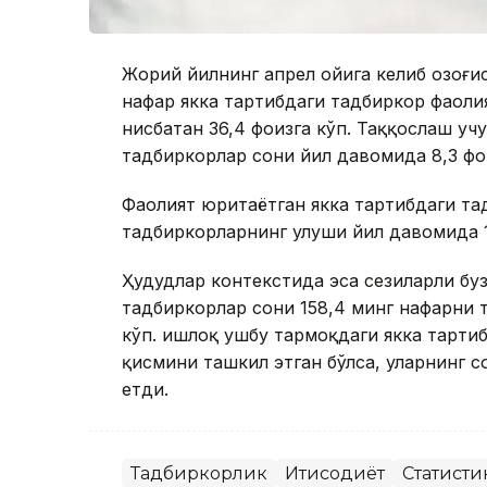
Жорий йилнинг апрел ойига келиб Қозоғи
нафар якка тартибдаги тадбиркор фаолия
нисбатан 36,4 фоизга кўп. Таққослаш учу
тадбиркорлар сони йил давомида 8,3 фои
Фаолият юритаётган якка тартибдаги т
тадбиркорларнинг улуши йил давомида 1
Ҳудудлар контекстида эса сезиларли б
тадбиркорлар сони 158,4 минг нафарни т
кўп. Қишлоқ ушбу тармоқдаги якка тарти
қисмини ташкил этган бўлса, уларнинг с
етди.
Тадбиркорлик
Иқтисодиёт
Статисти