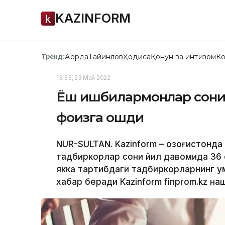
KAZINFORM
Ақорда
Тайинлов
Ҳодиса
Қонун ва интизом
Ко
Тренд:
13:33, 23 Май 2022
Ёш ишбилармонлар сони 
фоизга ошди
NUR-SULTAN. Kazinform – Қозоғистонда
тадбиркорлар сони йил давомида 36 
якка тартибдаги тадбиркорларнинг ум
хабар беради Kazinform finprom.kz на