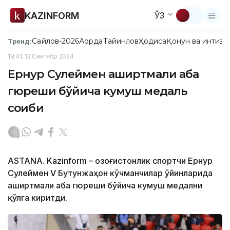
KAZINFORM
ЎЗ
Сайлов-2026
Ақорда
Тайинлов
Ҳодиса
Қонун ва интизо
Тренд:
19:41, 12 Сентябр 2024
Ернур Сулеймен аширтмали аба
гюреши бўйича кумуш медаль
соҳиби
ASTANA. Kazinform – Қозоғистонлик спортчи Ернур
Сулеймен V Бутунжаҳон кўчманчилар ўйинларида
аширтмали аба гюреши бўйича кумуш медални
қўлга киритди.