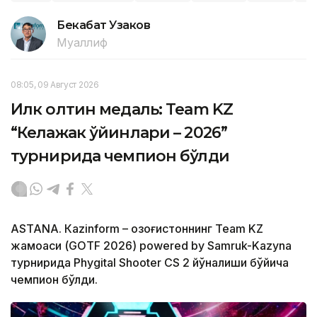
Бекабат Узаков
Муаллиф
08:05, 09 Август 2026
Илк олтин медаль: Team KZ
“Келажак ўйинлари – 2026”
турнирида чемпион бўлди
ASTANА. Кazinform – Қозоғистоннинг Team KZ
жамоаси (GOTF 2026) powered by Samruk-Kazyna
турнирида Phygital Shooter CS 2 йўналиши бўйича
чемпион бўлди.