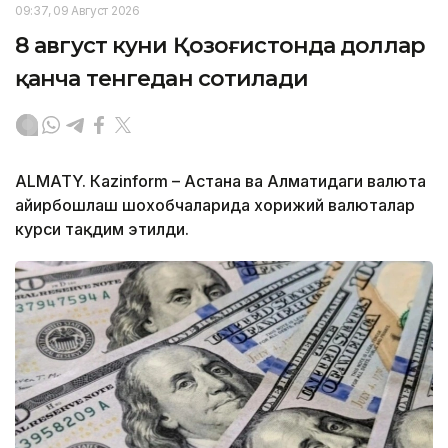
09:37, 09 Август 2026
8 август куни Қозоғистонда доллар
қанча тенгедан сотилади
ALMATY. Кazinform – Астана ва Алматидаги валюта
айирбошлаш шохобчаларида хорижий валюталар
курси тақдим этилди.