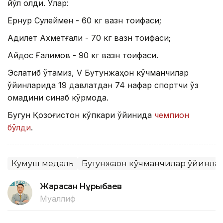
йўл олди. Улар:
Ернур Сулеймен - 60 кг вазн тоифаси;
Адилет Ахметғали - 70 кг вазн тоифаси;
Айдос Ғалимов - 90 кг вазн тоифаси.
Эслатиб ўтамиз, V Бутунжаҳон кўчманчилар
ўйинларида 19 давлатдан 74 нафар спортчи ўз
омадини синаб кўрмоқда.
Бугун Қозоғистон кўпкари ўйинида
чемпион
бўлди
.
Кумуш медаль
Бутунжаҳон кўчманчилар ўйинла
Жарасқан Нұрыбаев
Муаллиф