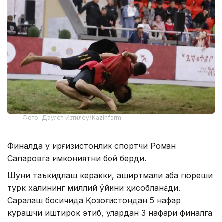
Фото: Даулет Изтилеу/Kazinform
Финалда у қирғизистонлик спортчи Роман
Сапаровга имкониятни бой берди.
Шуни таъкидлаш керакки, аширтмали аба гюреши
турк халқининг миллий ўйини ҳисобланади.
Саралаш босқичида Қозоғистондан 5 нафар
курашчи иштирок этиб, улардан 3 нафари финалга