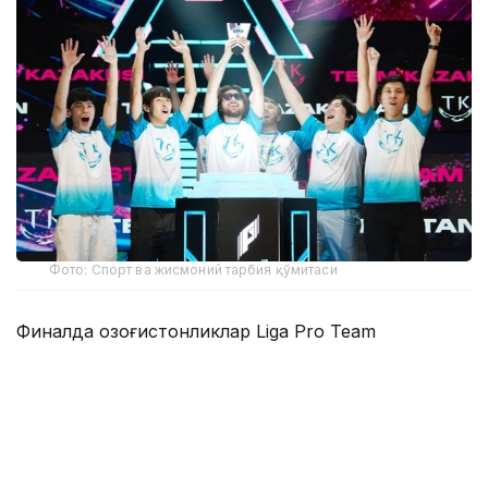
Фото: Спорт ва жисмоний тарбия қўмитаси
Финалда қозоғистонликлар Liga Pro Team
жамоасини 2:1 ҳисобида қийин кечган ўйинда
мағлуб этиб, мусобақанинг олтин медалини қўлга
киритишди.