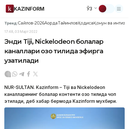
KAZINFORM
ЎЗ
Сайлов-2026
Ақорда
Тайинлов
Ҳодиса
Қонун ва интизо
Тренд:
17:48, 03 Март 2022
Энди Tiji, Nickelodeon болалар
каналлари қозоқ тилида эфирга
узатилади
NUR-SULTAN. Kazinform – Tiji ва Nickelodeon
каналларининг болалар контенти қозоқ тилида чоп
этилади, деб хабар бермоқда Kazinform мухбири.