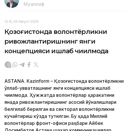
Муаллиф
12:15, 05 Август 2026
Қозоғистонда волонтёрликни
ривожлантиришнинг янги
концепцияси ишлаб чиқилмоқда
ASTANА. Кazinform – Қозоғистонда волонтёрликни
қўллаб-қувватлашнинг янги концепцияси ишлаб
чиқилмоқда. Ҳужжатда волонтёрлар ҳаракатини
янада ривожлантиришнинг асосий йўналишлари
белгилаб берилган ва секторал волонтёрликни
кучайтириш кўзда тутилган. Бу ҳақда Миллий
волонтёрлар фронт-офиси раҳбари Айбек
Досимбетов Астана шаҳар коммуникациялар