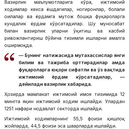
Вазирлик маълумотларига кўра, ижтимоий
ходимлар кекса ёшдагилар, ногиронлар, болали
оилалар ва ёрдамга муҳтож бошқа фуқароларга
кундалик ёрдам кўрсатадилар. Шу муносабат
билан вазирлик уларни ўқитиш ва касбий
ривожлантириш бўйича тизимли ишларни амалга
оширмоқда.
— Бунинг натижасида мутахассислар янги
билим ва тажриба орттирадилар ҳамда
фуқароларга юқори сифатли ва ўз вақтида
ижтимоий ёрдам кўрсатадилар, —
дейилади вазирлик хабарида.
Ҳозирда мамлакат ижтимоий ҳимоя тизимида 12
мингга яқин ижтимоий ходим ишлайди. Улардан
1251 нафари нодавлат секторда ишлайди.
Ижтимоий ходимларнинг 55,5 фоизи қишлоқ
жойларда, 44,5 фоизи эса шаҳарларда ишлайди.