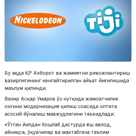
Бу ҳақда ҚР Ахборот ва жамиятни ривожлантириш
вазирлигининг кенгайтирилган ҳайъат йиғилишида
маълум қилинди.
Вазир Асқар Умаров ўз нутқида жамоатчилик
онгини модернизация қилиш соҳасида олтита
асосий йўналиш мавжудлигини таъкидлади.
«Ўтган йилдан бошлаб дастурда ёш авлод,
айниқса, ўқувчилар ва мактабгача таълим