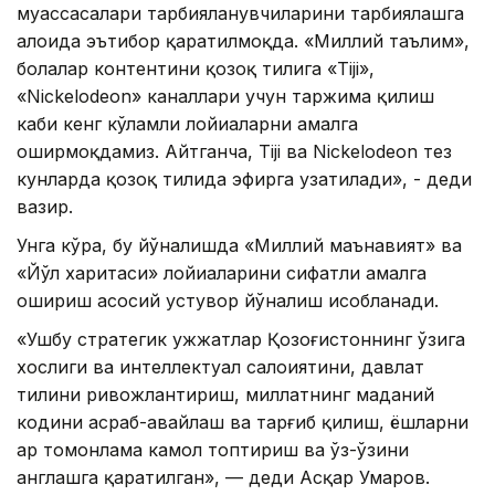
муассасалари тарбияланувчиларини тарбиялашга
алоҳида эътибор қаратилмоқда. «Миллий таълим»,
болалар контентини қозоқ тилига «Tiji»,
«Nickelodeon» каналлари учун таржима қилиш
каби кенг кўламли лойиҳаларни амалга
оширмоқдамиз. Айтганча, Tiji ва Nickelodeon тез
кунларда қозоқ тилида эфирга узатилади», - деди
вазир.
Унга кўра, бу йўналишда «Миллий маънавият» ва
«Йўл харитаси» лойиҳаларини сифатли амалга
ошириш асосий устувор йўналиш ҳисобланади.
«Ушбу стратегик ҳужжатлар Қозоғистоннинг ўзига
хослиги ва интеллектуал салоҳиятини, давлат
тилини ривожлантириш, миллатнинг маданий
кодини асраб-авайлаш ва тарғиб қилиш, ёшларни
ҳар томонлама камол топтириш ва ўз-ўзини
англашга қаратилган», — деди Асқар Умаров.