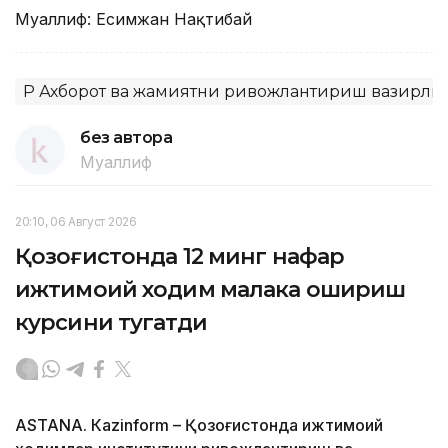
Муаллиф: Есимжан Нақтибай
ҚР Ахборот ва жамиятни ривожлантириш вазирли
без автора
Муаллиф
20:10, 06 Август 2026
Қозоғистонда 12 минг нафар
ижтимоий ходим малака ошириш
курсини тугатди
ASTANА. Кazinform – Қозоғистонда ижтимоий