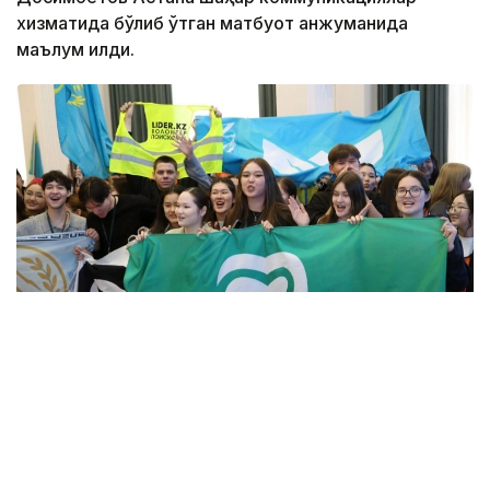
хизматида бўлиб ўтган матбуот анжуманида
маълум қилди.
Фото: Алмати ҳокимлиги
Унинг сўзларига кўра, концепцияга киритилган
муҳим йўналишлардан бири — секторал