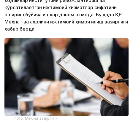
ходимлар институтини ривожлантириш ва
кўрсатилаётган ижтимоий хизматлар сифатини
ошириш бўйича ишлар давом этмоқда. Бу ҳақда ҚР
Меҳнат ва аҳолини ижтимоий ҳимоя қилиш вазирлиги
хабар берди.
Фото: Меҳнат вазирлиги