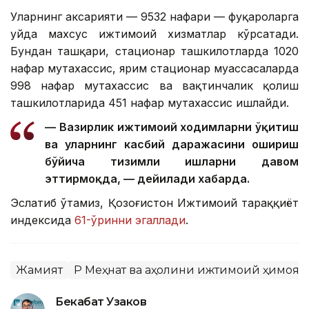
Уларнинг аксарияти — 9532 нафари — фуқароларга
уйда махсус ижтимоий хизматлар кўрсатади.
Бундан ташқари, стационар ташкилотларда 1020
нафар мутахассис, ярим стационар муассасаларда
998 нафар мутахассис ва вақтинчалик қолиш
ташкилотларида 451 нафар мутахассис ишлайди.
— Вазирлик ижтимоий ходимларни ўқитиш
ва уларнинг касбий даражасини ошириш
бўйича тизимли ишларни давом
эттирмоқда, — дейилади хабарда.
Эслатиб ўтамиз, Қозоғистон Ижтимоий тараққиёт
индексида
61-ўринни эгаллади
.
Жамият
ҚР Меҳнат ва аҳолини ижтимоий ҳимоя
Бекабат Узаков