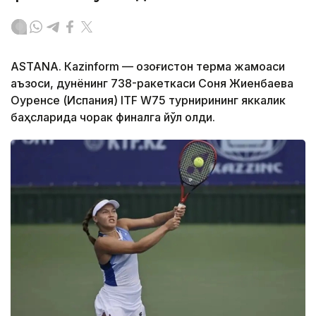
ASTANА. Кazinform — Қозоғистон терма жамоаси
аъзоси, дунёнинг 738-ракеткаси Соня Жиенбаева
Оуренсе (Испания) ITF W75 турнирининг яккалик
баҳсларида чорак финалга йўл олди.