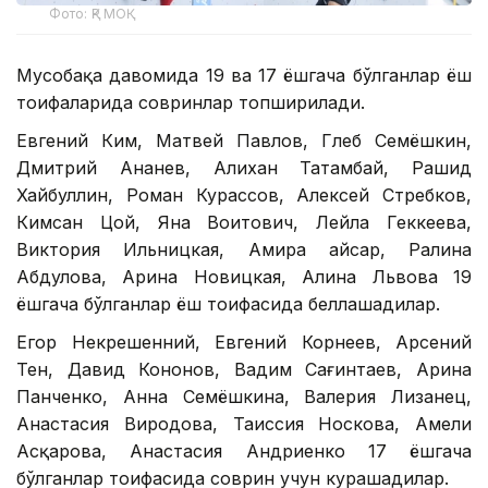
Фото: ҚР МОҚ
Мусобақа давомида 19 ва 17 ёшгача бўлганлар ёш
тоифаларида совринлар топширилади.
Евгений Ким, Матвей Павлов, Глеб Семёшкин,
Дмитрий Ананев, Алихан Татамбай, Рашид
Хайбуллин, Роман Курассов, Алексей Стребков,
Кимсан Цой, Яна Воитович, Лейла Геккеева,
Виктория Ильницкая, Амира Қайсар, Ралина
Абдулова, Арина Новицкая, Алина Львова 19
ёшгача бўлганлар ёш тоифасида беллашадилар.
Егор Некрешенний, Евгений Корнеев, Арсений
Тен, Давид Кононов, Вадим Сағинтаев, Арина
Панченко, Анна Семёшкина, Валерия Лизанец,
Анастасия Виродова, Таиссия Носкова, Амели
Асқарова, Анастасия Андриенко 17 ёшгача
бўлганлар тоифасида соврин учун курашадилар.