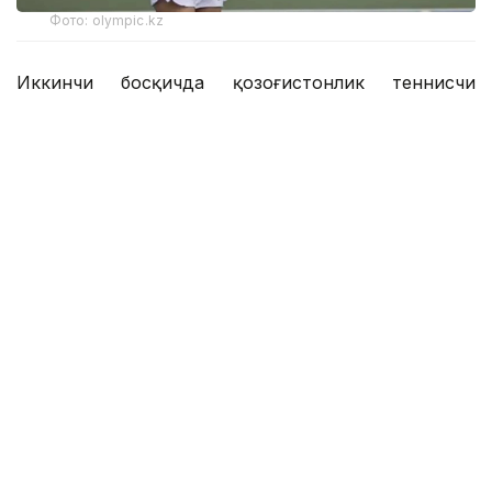
Фото: olympic.kz
Иккинчи босқичда қозоғистонлик теннисчи
дунёда 272-ўринни эгаллаган ва ушбу турнирнинг
6-ракеткаси, марокашлик Ясмин Каббажга қарши
кортга чиқди.
Биринчи сетда С. Жиенбаева 6:3 ҳисобида ғалаба
қозонди.
Иккинчи сетда марокашлик спортчи қаршилик
кўрсатиб, 6:4 ҳисобида ғалаба қозонди.
Учинчи, ҳал қилувчи сетда Соня ғалабани қўлга
киритди — 6:2.
Қийин кечган баҳс 2 соат 4 дақиқа давом этди.
Соня Жиенбаева ярим финалга чиқиш учун Буюк
Британия вакили, дунёнинг 230-ракеткаси Алисия