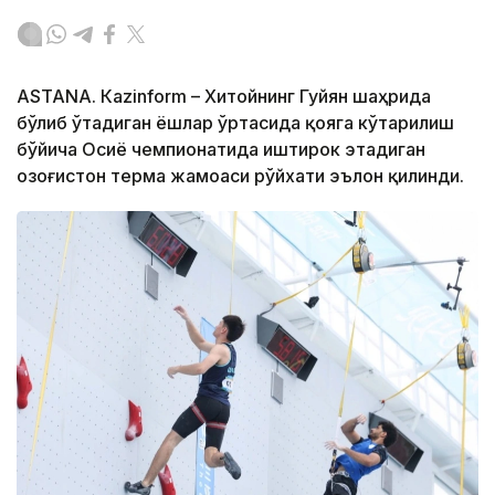
ASTANА. Кazinform – Хитойнинг Гуйян шаҳрида
бўлиб ўтадиган ёшлар ўртасида қояга кўтарилиш
бўйича Осиё чемпионатида иштирок этадиган
Қозоғистон терма жамоаси рўйхати эълон қилинди.