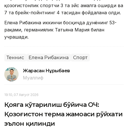
қозоғистонлик спортчи 3 та эйс амалга оширди ва
7 та брейк-пойнтнинг 4 тасидан фойдалана олди.
Елена Рибакина иккинчи босқичда дунёнинг 53-
рақами, германиялик Татьяна Мария билан
учрашади.
Теннис
Елена Рибакина
Спорт
Жарасқан Нұрыбаев
Муаллиф
19:10, 07 Август 2026
Қояга кўтарилиш бўйича ОЧ:
Қозоғистон терма жамоаси рўйхати
эълон қилинди