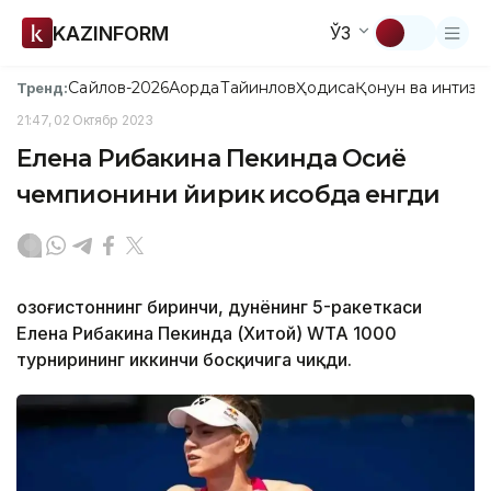
KAZINFORM
ЎЗ
Сайлов-2026
Ақорда
Тайинлов
Ҳодиса
Қонун ва интизо
Тренд:
21:47, 02 Октябр 2023
Елена Рибакина Пекинда Осиё
чемпионини йирик ҳисобда енгди
Қозоғистоннинг биринчи, дунёнинг 5-ракеткаси
Елена Рибакина Пекинда (Хитой) WТА 1000
турнирининг иккинчи босқичига чиқди.