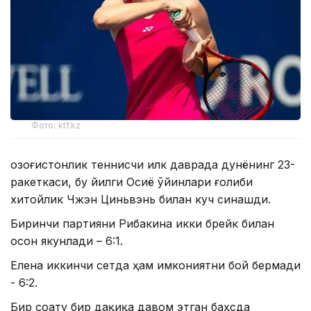
Фото: ktf.kz
Қозоғистонлик теннисчи илк даврада дунёнинг 23-
ракеткаси, бу йилги Осиё ўйинлари ғолиби
хитойлик Чжэн Циньвэнь билан куч синашди.
Биринчи партияни Рибакина икки брейк билан
осон якунлади – 6:1.
Елена иккинчи сетда ҳам имкониятни бой бермади
- 6:2.
Бир соату бир дақиқа давом этган баҳсда