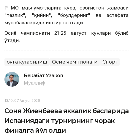
ҚР МОҚ маълумотларига кўра, Қозоғистон жамоаси
"тезлик", "қийин", "боулдеринг" ва эстафета
мусобақаларида иштирок этади.
Осиё чемпионати 21-25 август кунлари бўлиб
ўтади.
Қояга кўтарилиш
Осиё чемпионати
Спорт
Бекабат Узаков
Муаллиф
13:10, 07 Август 2026
Соня Жиенбаева яккалик баҳсларида
Испаниядаги турнирнинг чорак
финалга йўл олди