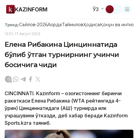
KAZINFORM
ЎЗ
Сайлов-2026
Ақорда
Тайинлов
Ҳодиса
Қонун ва интизо
Тренд:
12:01, 17 Август 2023
Елена Рибакина Цинциннатида
бўлиб ўтган турнирнинг учинчи
босқичига чиқди
CINCINNATI. Kazinform – Қозоғистоннинг биринчи
ракеткаси Елена Рибакина (WТА рейтингида 4-
ўрин) Цинциннатидаги (АҚШ) турнирда илк
учрашувини ўтказди, деб хабар беради Kazinform
Sports.kzга таяниб.