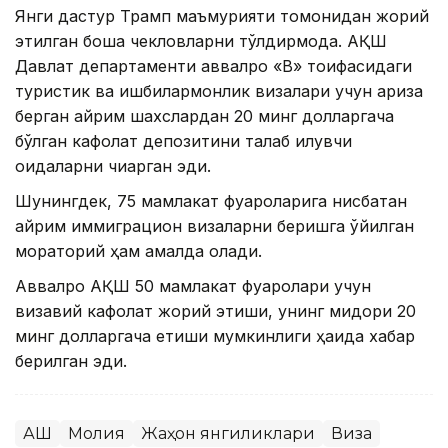
Янги дастур Трамп маъмурияти томонидан жорий
этилган бошқа чекловларни тўлдирмоқда. АҚШ
Давлат департаменти аввалроқ «B» тоифасидаги
туристик ва ишбилармонлик визалари учун ариза
берган айрим шахслардан 20 минг долларгача
бўлган кафолат депозитини талаб қилувчи
қоидаларни чиқарган эди.
Шунингдек, 75 мамлакат фуқароларига нисбатан
айрим иммиграцион визаларни беришга қўйилган
мораторий ҳам амалда қолади.
Аввалроқ АҚШ 50 мамлакат фуқаролари учун
визавий кафолат жорий этиши, унинг миқдори 20
минг долларгача етиши мумкинлиги ҳақида хабар
берилган эди.
АҚШ
Молия
Жаҳон янгиликлари
Виза