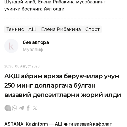
Шундай қилиб, Елена Рибакина мусобақанинг
учинчи босқичига йўл олди.
Теннис
АҚШ
Елена Рибакина
Спорт
без автора
Муаллиф
20:36, 06 Август 2026
АҚШ айрим ариза берувчилар учун
250 минг долларгача бўлган
визавий депозитларни жорий қилди
ASTANA. Kazinform — АҚШ янги визавий кафолат