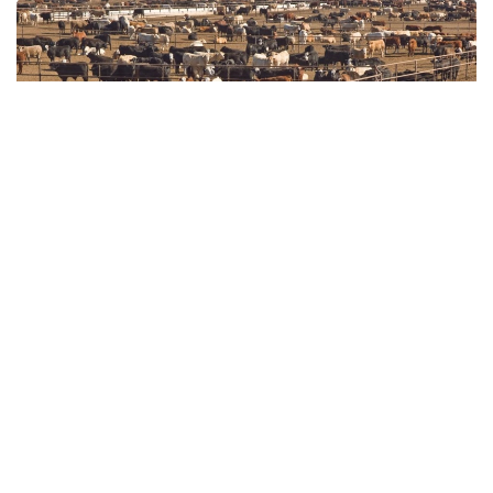
Фото: clear.ucdavis.edu
АҚШда қорамол сони сўнгги 70 йилдан ортиқ
вақтдаги энг паст даражага тушди. Бунга асосий
чорвачилик ҳудудларидаги қурғоқчилик оқибатида
яйловлар қисқаргани, шунингдек ёқилғи, ишчи кучи
ва жиҳозлар нархи ошгани сабаб бўлган.