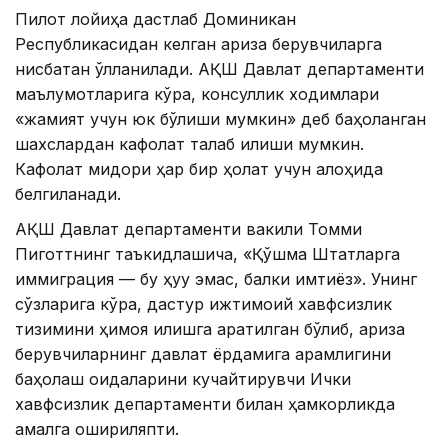
Пилот лойиҳа дастлаб Доминикан
Республикасидан келган ариза берувчиларга
нисбатан қўлланилади. АҚШ Давлат департаменти
маълумотларига кўра, консуллик ходимлари
«жамият учун юк бўлиши мумкин» деб баҳоланган
шахслардан кафолат талаб қилиши мумкин.
Кафолат миқдори ҳар бир ҳолат учун алоҳида
белгиланади.
АҚШ Давлат департаменти вакили Томми
Пиготтнинг таъкидлашича, «Қўшма Штатларга
иммиграция — бу ҳуқуқ эмас, балки имтиёз». Унинг
сўзларига кўра, дастур ижтимоий хавфсизлик
тизимини ҳимоя қилишга қаратилган бўлиб, ариза
берувчиларнинг давлат ёрдамига қарамлигини
баҳолаш қоидаларини кучайтирувчи Ички
хавфсизлик департаменти билан ҳамкорликда
амалга ошириляпти.