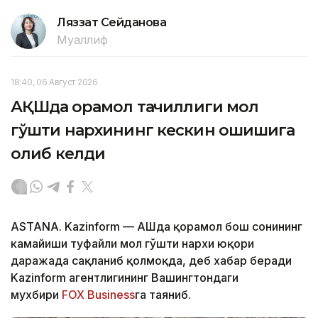
Ляззат Сейданова
Муаллиф
18:40, 06 Август 2026
АҚШда қорамол тақчиллиги мол
гўшти нархининг кескин ошишига
олиб келди
ASTANA. Kazinform — АҚШда қорамол бош сонининг
камайиши туфайли мол гўшти нархи юқори
даражада сақланиб қолмоқда, деб хабар беради
Kazinform агентлигининг Вашингтондаги
мухбири
FOX Business
га таяниб.