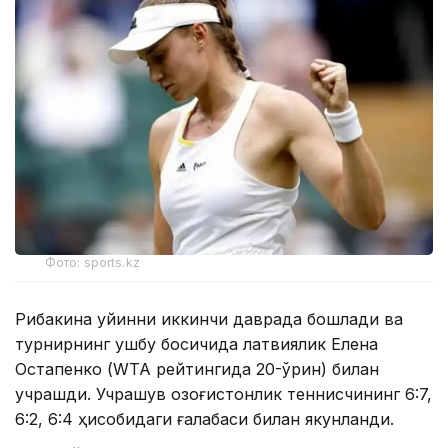
Фото: sports.kz
Рибакина уйинни иккинчи даврада бошлади ва
турнирнинг ушбу босқичида латвиялик Елена
Остапенко (WТА рейтингида 20-ўрин) билан
учрашди. Учрашув қозоғистонлик теннисчининг 6:7,
6:2, 6:4 ҳисобидаги ғалабаси билан якунланди.