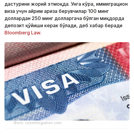
дастурини жорий этмоқда. Унга кўра, иммиграцион
виза учун айрим ариза берувчилар 100 минг
доллардан 250 минг долларгача бўлган миқдорда
депозит қўйиши керак бўлади, деб хабар беради
Bloomberg Law.
Фото: coximmigration.com