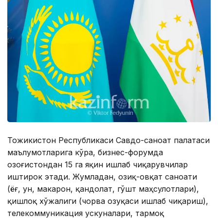
Тожикистон Республикаси Савдо-саноат палатаси
маълумотларига кўра, бизнес-форумда
Қозоғистондан 15 га яқин ишлаб чиқарувчилар
иштирок этади. Жумладан, озиқ-овқат саноати
(ёғ, ун, макарон, қандолат, гўшт маҳсулотлари),
қишлоқ хўжалиги (чорва озуқаси ишлаб чиқариш),
телекоммуникация ускуналари, тармоқ