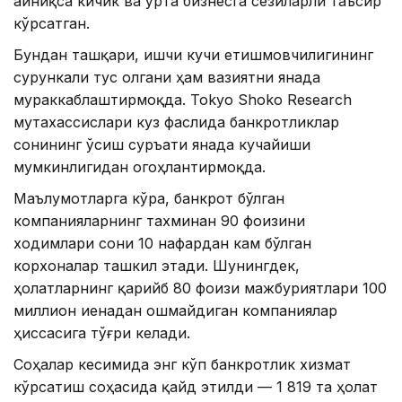
айниқса кичик ва ўрта бизнесга сезиларли таъсир
кўрсатган.
Бундан ташқари, ишчи кучи етишмовчилигининг
сурункали тус олгани ҳам вазиятни янада
мураккаблаштирмоқда. Tokyo Shoko Research
мутахассислари куз фаслида банкротликлар
сонининг ўсиш суръати янада кучайиши
мумкинлигидан огоҳлантирмоқда.
Маълумотларга кўра, банкрот бўлган
компанияларнинг тахминан 90 фоизини
ходимлари сони 10 нафардан кам бўлган
корхоналар ташкил этади. Шунингдек,
ҳолатларнинг қарийб 80 фоизи мажбуриятлари 100
миллион иенадан ошмайдиган компаниялар
ҳиссасига тўғри келади.
Соҳалар кесимида энг кўп банкротлик хизмат
кўрсатиш соҳасида қайд этилди — 1 819 та ҳолат