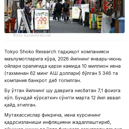
Фото: kyodonews.net
Tokyo Shoko Research тадқиқот компанияси
маълумотларига кўра, 2026 йилнинг январь–июнь
ойлари оралиғида қарзи камида 10 миллион иена
(тахминан 62 минг АҚШ доллари) бўлган 5 346 та
компания банкрот деб топилган.
Бу ўтган йилнинг шу даврига нисбатан 7,1 фоизга
кўп. Бундай кўрсаткич сўнгги марта 12 йил аввал
қайд этилган.
Мутахассислар фикрича, иена курсининг
қадрсизланиши инфляцияни жадаллаштириб,