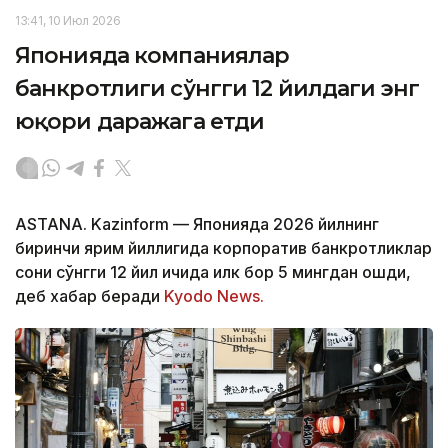
13:41, 10 Июл 2026
Японияда компаниялар
банкротлиги сўнгги 12 йилдаги энг
юқори даражага етди
ASTANA. Kazinform — Японияда 2026 йилнинг
биринчи ярим йиллигида корпоратив банкротликлар
сони сўнгги 12 йил ичида илк бор 5 мингдан ошди,
деб хабар беради
Kyodo News.