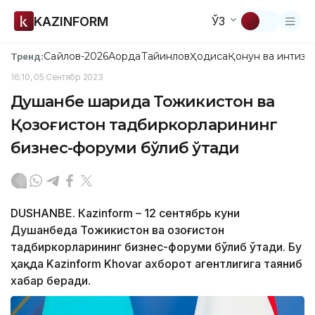
KAZINFORM
ЎЗ
Сайлов-2026
Ақорда
Тайинлов
Ҳодиса
Қонун ва интизо
Тренд:
16:10, 05 Сентябр 2023
Душанбе шаҳрида Тожикистон ва
Қозоғистон тадбиркорларининг
бизнес-форуми бўлиб ўтади
DUSHANBE. Кazinform – 12 сентябрь куни
Душанбеда Тожикистон ва Қозоғистон
тадбиркорларининг бизнес-форуми бўлиб ўтади. Бу
ҳақда Kazinform Khovar ахборот агентлигига таяниб
хабар беради.