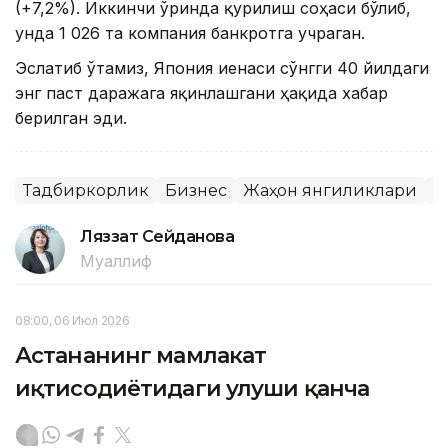
(+7,2%). Иккинчи ўринда қурилиш соҳаси бўлиб,
унда 1 026 та компания банкротга учраган.
Эслатиб ўтамиз, Япония иенаси сўнгги 40 йилдаги
энг паст даражага яқинлашгани ҳақида хабар
берилган эди.
Тадбиркорлик
Бизнес
Жаҳон янгиликлари
Я
Ляззат Сейданова
Муаллиф
08:00, 06 Июл 2026
Астананинг мамлакат
иқтисодиётидаги улуши қанча