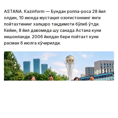
ASTANА. Кazinform — Бундан роппа-роса 28 йил
олдин, 10 июнда мустақил Қозоғистоннинг янги
пойтахтининг халқаро тақдимоти бўлиб ўтди.
Кейин, 8 йил давомида шу санада Астана куни
нишонланди. 2006 йилдан бери пойтахт куни
расман 6 июлга кўчирилди.