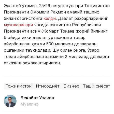
Эслатиб ўтамиз, 25-26 август кунлари Тожикистон
Президенти Эмомали Раҳмон амалий ташриф
билан Қозоғистонга
келди
. Давлат раҳбарларининг
музокаралари
чоғида Қозоғистон Республикаси
Президенти Қасим-Жомарт Тоқаев жорий йилнинг
6 ойида икки давлат ўртасидаги товар
айирбошлаш ҳажми 500 миллион доллардан
ошганини таъкидлади. Шу билан бирга, ўзаро
товар айирбошлаш ҳажмини 2 миллиард долларга
етказиш режалаштирилган.
Тожикистон
Иқтисодиёт
Бизнес
Ташқи сиёсат
Бекабат Узаков
Муаллиф