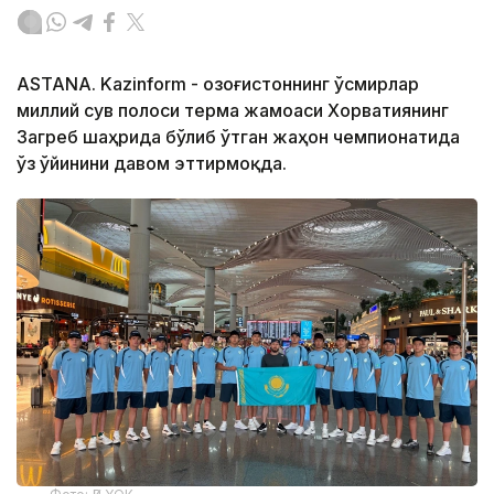
ASTANA. Kazinform - Қозоғистоннинг ўсмирлар
миллий сув полоси терма жамоаси Хорватиянинг
Загреб шаҳрида бўлиб ўтган жаҳон чемпионатида
ўз ўйинини давом эттирмоқда.