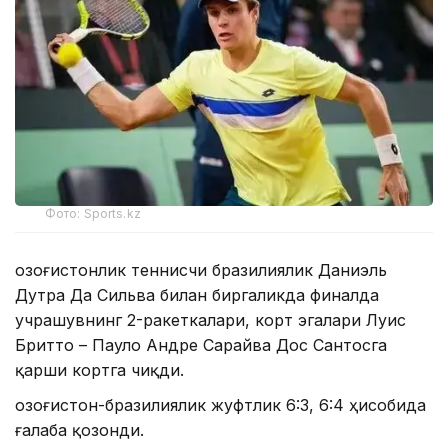
Фото: Sports.kz
Қозоғистонлик теннисчи бразилиялик Даниэль
Дутра Да Сильва билан биргаликда финалда
учрашувнинг 2-ракеткалари, корт эгалари Луис
Бритто – Пауло Андре Сарайва Дос Сантосга
қарши кортга чиқди.
Қозоғистон-бразилиялик жуфтлик 6:3, 6:4 ҳисобида
ғалаба қозонди.