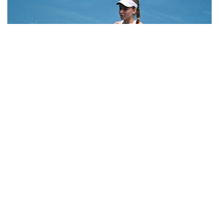
Фото: ҚТФ
Мусобақани иккинчи босқичдан бошлаган
қозоғистонлик теннисчи дунё рейтингида 61-
ўринни эгаллаган австралиялик Дарья Касаткинага
қарши ўз маҳоратини намойиш этди.
Рақиблар бунгача беш марта тўқнаш келишган,
уларнинг учтасида Рибакина ғалаба қозонган.