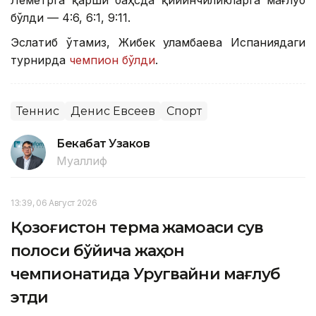
бўлди — 4:6, 6:1, 9:11.
Эслатиб ўтамиз, Жибек Қуламбаева Испаниядаги
турнирда
чемпион бўлди
.
Теннис
Денис Евсеев
Спорт
Бекабат Узаков
Муаллиф
13:39, 06 Август 2026
Қозоғистон терма жамоаси сув
полоси бўйича жаҳон
чемпионатида Уругвайни мағлуб
этди