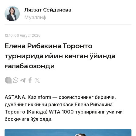
Ляззат Сейданова
Муаллиф
12:10, 06 Август 2026
Елена Рибакина Торонто
турнирида қийин кечган ўйинда
ғалаба қозонди
ASTANА. Кazinform — Қозоғистоннинг биринчи,
дунёнинг иккинчи ракеткаси Елена Рибакина
Торонто (Канада) WТА 1000 турнирининг учинчи
босқичига йўл олди.