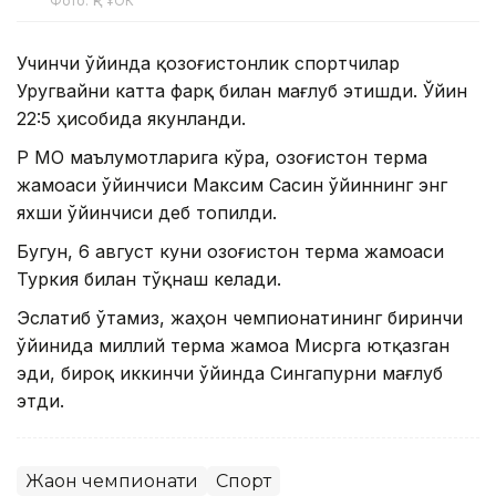
Фото: ҚР ҰОК
Учинчи ўйинда қозоғистонлик спортчилар
Уругвайни катта фарқ билан мағлуб этишди. Ўйин
22:5 ҳисобида якунланди.
ҚР МОҚ маълумотларига кўра, Қозоғистон терма
жамоаси ўйинчиси Максим Сасин ўйиннинг энг
яхши ўйинчиси деб топилди.
Бугун, 6 август куни Қозоғистон терма жамоаси
Туркия билан тўқнаш келади.
Эслатиб ўтамиз, жаҳон чемпионатининг биринчи
ўйинида миллий терма жамоа Мисрга ютқазган
эди, бироқ иккинчи ўйинда Сингапурни мағлуб
этди.
Жаҳон чемпионати
Спорт