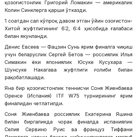
қозоғистонлик Григорий Ломакин — америкалик
Колин Синклерга қарши ўтказди.
1 соатдан сал кўпроқ давом этган ўйин Қозоғистон-
Хитой жуфтлигининг 6:2, 6:4 ҳисобида ғалабаси
билан якунланди.
Денис Евсеев — Фацзин Сунь ярим финалга чиқиш
учун беларуслик Сергей Бетов — россиялик Илья
Симакин ёки япониялик Юсуке Кусухара —
Шунсуке Накагава жуфтлиги ғолиби билан
рақобатлашади.
Яна бир қозоғистонлик теннисчи Соня Жиенбаева
Оренсе (Испания) ITF W75 турнирининг ярим
финалидан четлатилди.
Соня Жиенбаева россиялик Екатерина Яшина
билан биргаликда чорак финалда испаниялик
Селия Сервино Руис ва француз Тиффани
Леметрга қарши баҳсда қийинчиликларга мағлуб