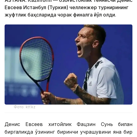
ASTANА. Кazinform — Қозоғистонлик теннисчи Денис
Евсеев Истанбул (Туркия) челленжер турнирининг
жуфтлик баҳсларида чорак финалга йўл олди.
Фото: ktf.kz
Денис Евсеев хитойлик Фацзин Сунь билан
биргаликда ўзининг биринчи учрашувини яна бир