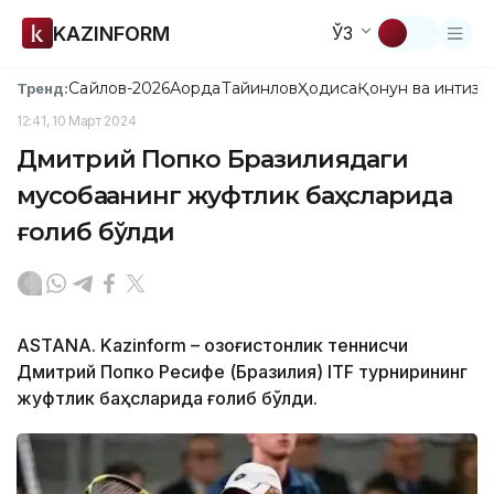
KAZINFORM
ЎЗ
Сайлов-2026
Ақорда
Тайинлов
Ҳодиса
Қонун ва интизо
Тренд:
12:41, 10 Март 2024
Дмитрий Попко Бразилиядаги
мусобақанинг жуфтлик баҳсларида
ғолиб бўлди
ASTANA. Kazinform – Қозоғистонлик теннисчи
Дмитрий Попко Ресифе (Бразилия) ITF турнирининг
жуфтлик баҳсларида ғолиб бўлди.