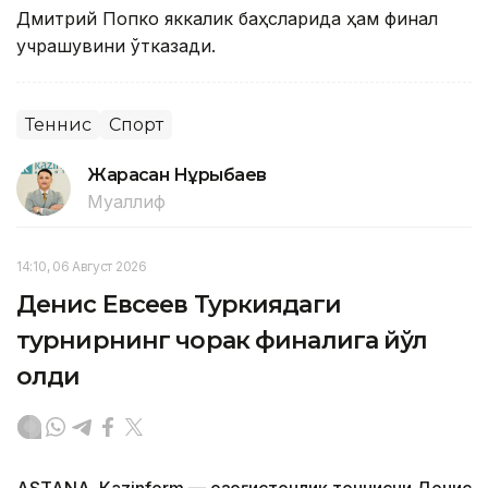
Дмитрий Попко яккалик баҳсларида ҳам финал
учрашувини ўтказади.
Теннис
Спорт
Жарасқан Нұрыбаев
Муаллиф
14:10, 06 Август 2026
Денис Евсеев Туркиядаги
турнирнинг чорак финалига йўл
олди