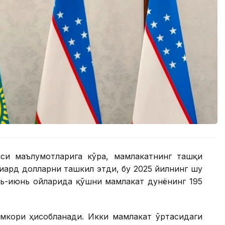
си маълумотларига кўра, мамлакатнинг ташқи
иард долларни ташкил этди, бу 2025 йилнинг шу
арь-июнь ойларида қўшни мамлакат дунёнинг 195
амкори ҳисобланади. Икки мамлакат ўртасидаги