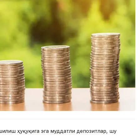
шилиш ҳуқуқига эга муддатли депозитлар, шу