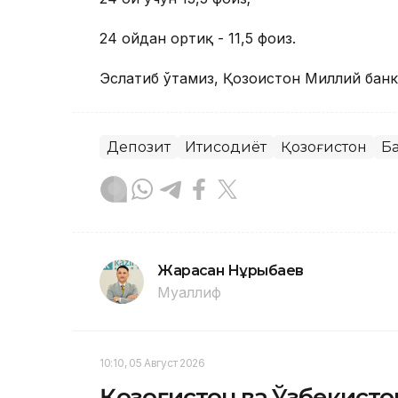
24 ойдан ортиқ - 11,5 фоиз.
Эслатиб ўтамиз, Қозоғистон Миллий банк
Депозит
Иқтисодиёт
Қозоғистон
Б
Жарасқан Нұрыбаев
Муаллиф
10:10, 05 Август 2026
Қозоғистон ва Ўзбекисто