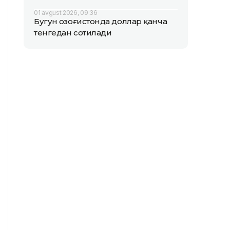
01 avgust 2026, 09:36
Бугун Қозоғистонда доллар қанча
тенгедан сотилади