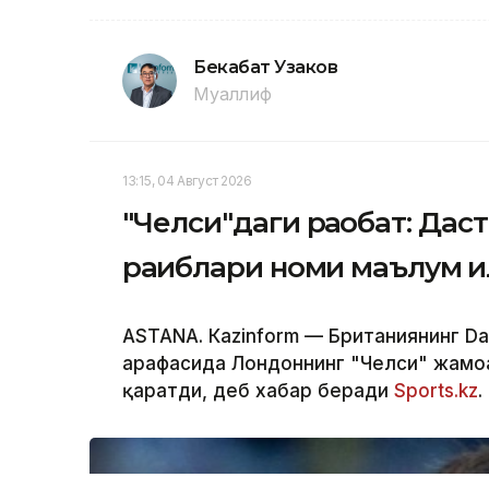
Бекабат Узаков
Муаллиф
13:15, 04 Август 2026
"Челси"даги рақобат: Дас
рақиблари номи маълум қ
ASTANА. Кazinform — Британиянинг Dai
арафасида Лондоннинг "Челси" жамоа
қаратди, деб хабар беради
Sports.kz
.