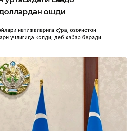
 доллардан ошди
йлари натижаларига кўра, Қозоғистон
ари учлигида қолди, деб хабар беради