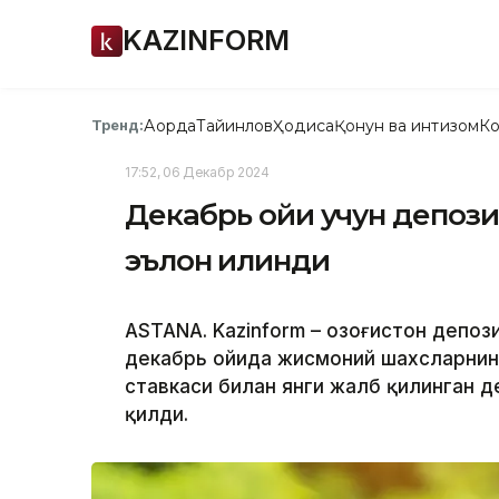
KAZINFORM
Ақорда
Тайинлов
Ҳодиса
Қонун ва интизом
Ко
Тренд:
17:52, 06 Декабр 2024
Декабрь ойи учун депози
эълон қилинди
ASTANA. Kazinform – Қозоғистон деп
декабрь ойида жисмоний шахсларнинг
ставкаси билан янги жалб қилинган д
қилди.