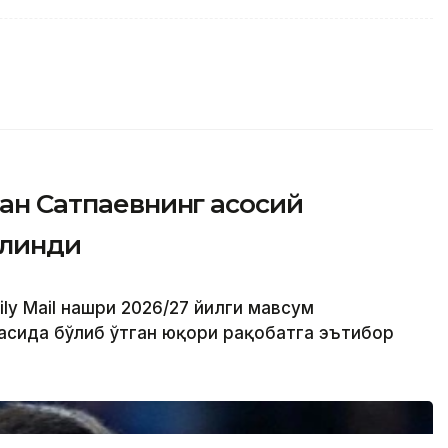
тан Сатпаевнинг асосий
илинди
ly Mail нашри 2026/27 йилги мавсум
сида бўлиб ўтган юқори рақобатга эътибор