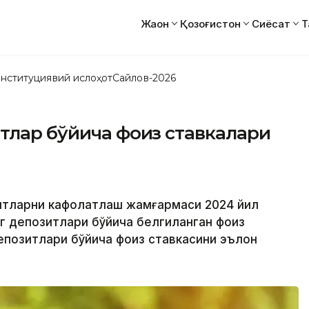
Жаҳон
Қозоғистон
Сиёсат
Т
нституциявий ислоҳот
Сайлов-2026
тлар бўйича фоиз ставкалари
озитларни кафолатлаш жамғармаси 2024 йил
 депозитлари бўйича белгиланган фоиз
епозитлари бўйича фоиз ставкасини эълон