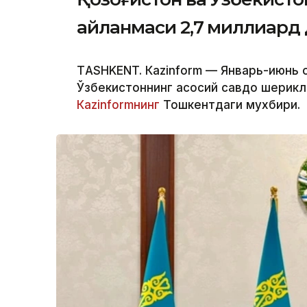
айланмаси 2,7 миллиард
ТASHKENT. Кazinform — Январь-июнь о
Ўзбекистоннинг асосий савдо шерикл
Кazinformнинг
Тошкентдаги мухбири.