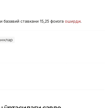
и базавий ставкани 15,25 фоизга
оширди
.
анклар
н ўртасидаги савдо