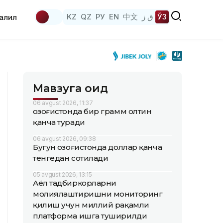
KZ
QZ
РУ
EN
中文
ق ز
ЎЗ
аҳлил
Мавзуга оид
06 avgust 2026, 11:37
Қозоғистонда бир грамм олтин
қанча туради
06 avgust 2026, 09:38
Бугун Қозоғистонда доллар қанча
тенгедан сотилади
05 avgust 2026, 13:15
Аёл тадбиркорларни
молиялаштиришни мониторинг
қилиш учун миллий рақамли
платформа ишга туширилди