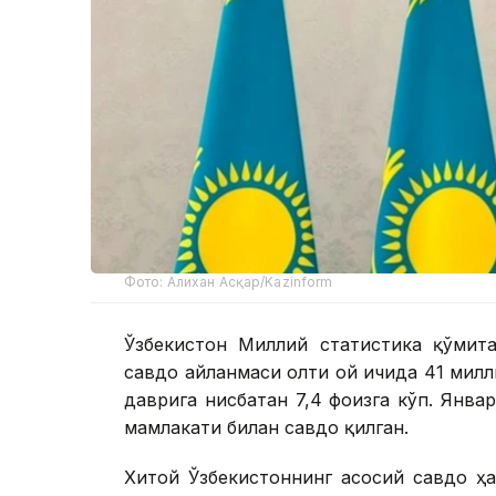
Фото: Алихан Асқар/Kazinform
Ўзбекистон Миллий статистика қўмита
савдо айланмаси олти ой ичида 41 милл
даврига нисбатан 7,4 фоизга кўп. Янв
мамлакати билан савдо қилган.
Хитой Ўзбекистоннинг асосий савдо ҳ