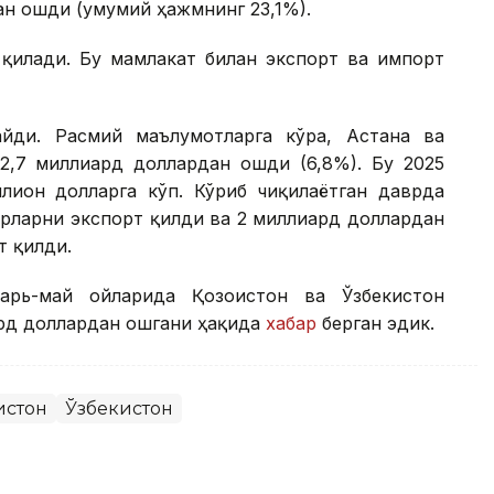
ан ошди (умумий ҳажмнинг 23,1%).
 қилади. Бу мамлакат билан экспорт ва импорт
айди. Расмий маълумотларга кўра, Астана ва
2,7 миллиард доллардан ошди (6,8%). Бу 2025
лион долларга кўп. Кўриб чиқилаётган даврда
арларни экспорт қилди ва 2 миллиард доллардан
т қилди.
арь-май ойларида Қозоғистон ва Ўзбекистон
ард доллардан ошгани ҳақида
хабар
берган эдик.
истон
Ўзбекистон