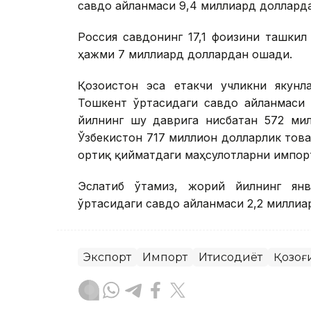
савдо айланмаси 9,4 миллиард доллард
Россия савдонинг 17,1 фоизини ташкил
ҳажми 7 миллиард доллардан ошади.
Қозоғистон эса етакчи учликни якунл
Тошкент ўртасидаги савдо айланмаси 
йилнинг шу даврига нисбатан 572 мил
Ўзбекистон 717 миллион долларлик тов
ортиқ қийматдаги маҳсулотларни импор
Эслатиб ўтамиз, жорий йилнинг янв
ўртасидаги савдо айланмаси 2,2 милли
Экспорт
Импорт
Иқтисодиёт
Қозоғ