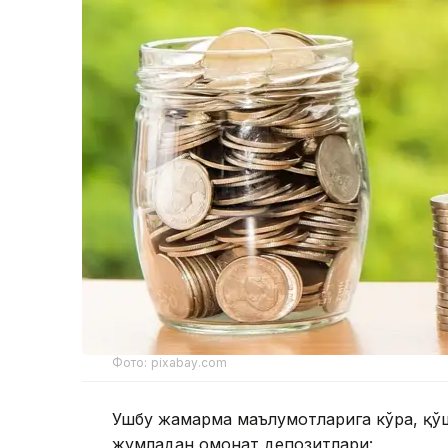
Фото: pixabay.com
Ушбу жамғарма маълумотларига кўра, қў
жумладан омонат депозитлари: