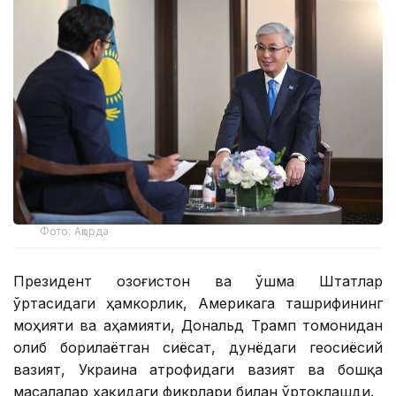
Фото: Ақорда
Президент Қозоғистон ва Қўшма Штатлар
ўртасидаги ҳамкорлик, Америкага ташрифининг
моҳияти ва аҳамияти, Дональд Трамп томонидан
олиб борилаётган сиёсат, дунёдаги геосиёсий
вазият, Украина атрофидаги вазият ва бошқа
масалалар ҳақидаги фикрлари билан ўртоқлашди.