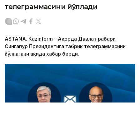
телеграммасини йўллади
ASTANА. Кazinform – Ақорда Давлат раҳбари
Сингапур Президентига табрик телеграммасини
йўллагани ҳақида хабар берди.
Фото: Ақорда