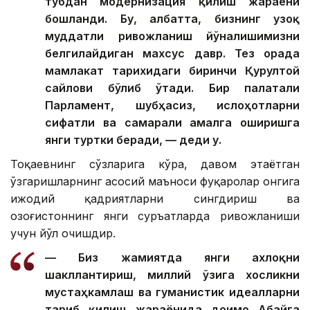
тубдан модернизация қилиш жараёни
бошланди. Бу, албатта, бизнинг узоқ
муддатли ривожланиш йўналишимизни
белгилайдиган махсус давр. Тез орада
мамлакат тарихидаги биринчи Қурултой
сайлови бўлиб ўтади. Бир палатали
Парламент, шубҳасиз, ислоҳотларни
сифатли ва самарали амалга оширишга
янги туртки беради, — деди у.
Тоқаевнинг сўзларига кўра, давом этаётган
ўзгаришларнинг асосий маъноси фуқаролар онгига
ижодий қадриятларни сингдириш ва
Қозоғистоннинг янги суръатларда ривожланиши
учун йўл очишдир.
— Биз жамиятда янги ахлоқни
шакллантириш, миллий ўзига хосликни
мустаҳкамлаш ва гуманистик идеалларни
тарғиб қилиш жараёнида доимо Абайга