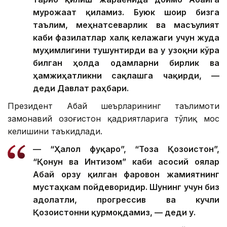
мурожаат қиламиз. Буюк шоир бизга
таълим, меҳнатсеварлик ва масъулият
каби фазилатлар халқ келажаги учун жуда
муҳимлигини тушунтирди ва у узоқни кўра
билган ҳолда одамларни бирлик ва
ҳамжиҳатликни сақлашга чақирди, —
деди Давлат раҳбари.
Президент Абай шеърларининг таълимоти
замонавий Қозоғистон қадриятларига тўлиқ мос
келишини таъкидлади.
— “Ҳалол фуқаро”, “Тоза Қозоғистон”,
“Қонун ва Интизом” каби асосий ғоялар
Абай орзу қилган фаровон жамиятнинг
мустаҳкам пойдеворидир. Шунинг учун биз
адолатли, прогрессив ва кучли
Қозоғистонни қурмоқдамиз, — деди у.