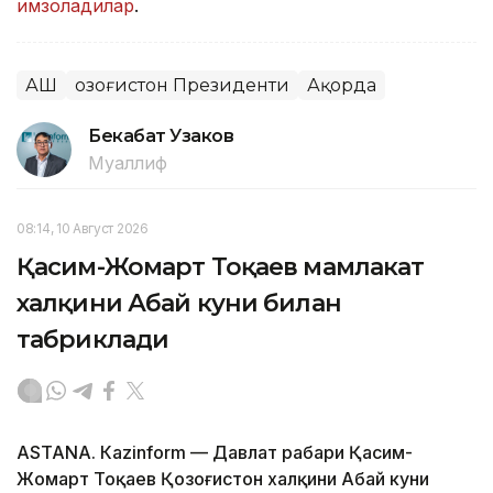
имзоладилар
.
АҚШ
Қозоғистон Президенти
Ақорда
Бекабат Узаков
Муаллиф
08:14, 10 Август 2026
Қасим-Жомарт Тоқаев мамлакат
халқини Абай куни билан
табриклади
ASTANА. Кazinform — Давлат раҳбари Қасим-
Жомарт Тоқаев Қозоғистон халқини Абай куни