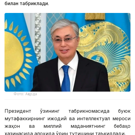
билан табриклади.
Фото: Ақорда
Президент ўзининг табрикномасида буюк
мутафаккирнинг ижодий ва интеллектуал мероси
жаҳон ва миллий маданиятнинг бебаҳо
хазинасида алоҳида ўрин тутишини таъкидлади.