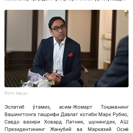
Фото: Ақорда
Эслатиб ўтамиз, Қасим-Жомарт Тоқаевнинг
Вашингтонга ташрифи Давлат котиби Марк Рубио,
Савдо вазири Ховард Латник, шунингдек, АҚШ
Президентининг Жанубий ва Марказий Осиё