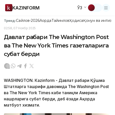
KAZINFORM
ЎЗ
Сайлов-2026
Ақорда
Тайинлов
Ҳодиса
Қонун ва интизо
Тренд:
02:58, 07 Ноябр 2025
Давлат раҳбари The Washington Post
ва The New York Times газеталарига
суҳбат берди
WASHINGTON. Кazinform - Давлат раҳбари Қўшма
Штатларга ташрифи давомида The Washington Post
ва The New York Times каби таниқли Америка
нашрларига суҳбат берди, деб ёзади Ақорда
матбуот хизмати.