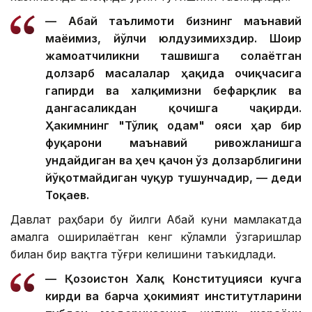
— Абай таълимоти бизнинг маънавий
маёғимиз, йўлчи юлдузимихздир. Шоир
жамоатчиликни ташвишга солаётган
долзарб масалалар ҳақида очиқчасига
гапирди ва халқимизни бефарқлик ва
дангасаликдан қочишга чақирди.
Ҳакимнинг "Тўлиқ одам" ғояси ҳар бир
фуқарони маънавий ривожланишга
ундайдиган ва ҳеч қачон ўз долзарблигини
йўқотмайдиган чуқур тушунчадир, — деди
Тоқаев.
Давлат раҳбари бу йилги Абай куни мамлакатда
амалга оширилаётган кенг кўламли ўзгаришлар
билан бир вақтга тўғри келишини таъкидлади.
— Қозоғистон Халқ Конституцияси кучга
кирди ва барча ҳокимият институтларини