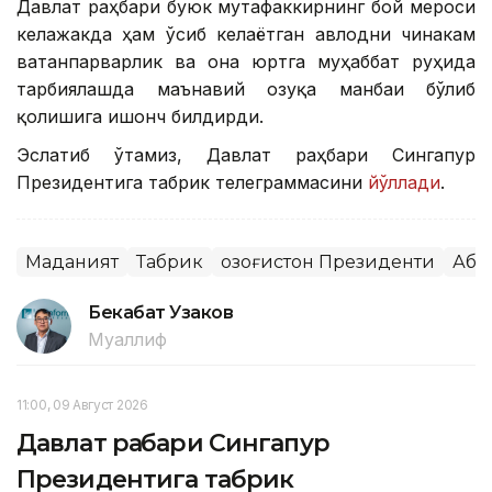
Давлат раҳбари буюк мутафаккирнинг бой мероси
келажакда ҳам ўсиб келаётган авлодни чинакам
ватанпарварлик ва она юртга муҳаббат руҳида
тарбиялашда маънавий озуқа манбаи бўлиб
қолишига ишонч билдирди.
Эслатиб ўтамиз, Давлат раҳбари Сингапур
Президентига табрик телеграммасини
йўллади
.
Маданият
Табрик
Қозоғистон Президенти
Аба
Бекабат Узаков
Муаллиф
11:00, 09 Август 2026
Давлат раҳбари Сингапур
Президентига табрик