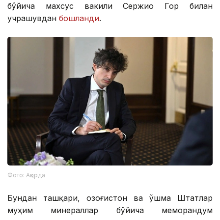
бўйича махсус вакили Сержио Гор билан
учрашувдан
бошланди
.
Фото: Ақорда
Бундан ташқари, Қозоғистон ва Қўшма Штатлар
муҳим минераллар бўйича меморандум