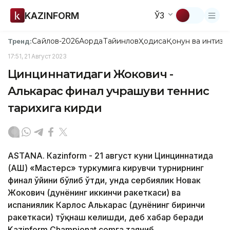
KAZINFORM
ЎЗ
Сайлов-2026
Ақорда
Тайинлов
Ҳодиса
Қонун ва интизо
Тренд:
17:51, 21 Август 2023
Цинциннатидаги Жокович -
Алькарас финал учрашуви теннис
тарихига кирди
ASTANА. Кazinform - 21 август куни Цинциннатида
(АҚШ) «Мастерс» туркумига кирувчи турнирнинг
финал ўйини бўлиб ўтди, унда сербиялик Новак
Жокович (дунёнинг иккинчи ракеткаси) ва
испаниялик Карлос Алькарас (дунёнинг биринчи
ракеткаси) тўқнаш келишди, деб хабар беради
Kazinform Championat.comга таяниб.