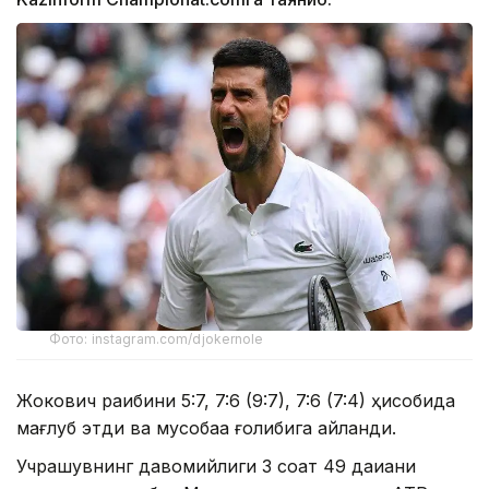
Фото: instagram.com/djokernole
Жокович рақибини 5:7, 7:6 (9:7), 7:6 (7:4) ҳисобида
мағлуб этди ва мусобақа ғолибига айланди.
Учрашувнинг давомийлиги 3 соат 49 дақиқани