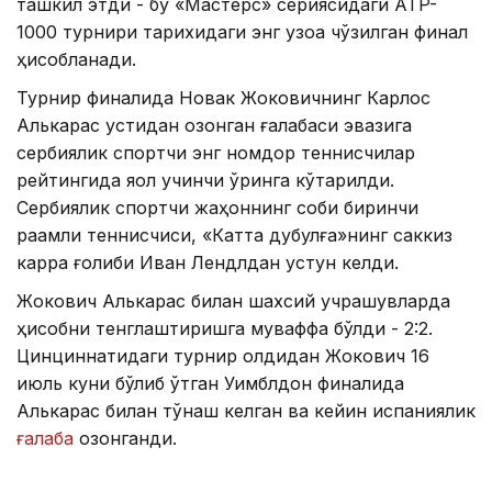
ташкил этди - бу «Мастерс» сериясидаги АТP-
1000 турнири тарихидаги энг узоққа чўзилган финал
ҳисобланади.
Турнир финалида Новак Жоковичнинг Карлос
Алькарас устидан қозонган ғалабаси эвазига
сербиялик спортчи энг номдор теннисчилар
рейтингида яққол учинчи ўринга кўтарилди.
Сербиялик спортчи жаҳоннинг собиқ биринчи
рақамли теннисчиси, «Катта дубулға»нинг саккиз
карра ғолиби Иван Лендлдан устун келди.
Жокович Алькарас билан шахсий учрашувларда
ҳисобни тенглаштиришга муваффақ бўлди - 2:2.
Цинциннатидаги турнир олдидан Жокович 16
июль куни бўлиб ўтган Уимблдон финалида
Алькарас билан тўқнаш келган ва кейин испаниялик
ғалаба
қозонганди.