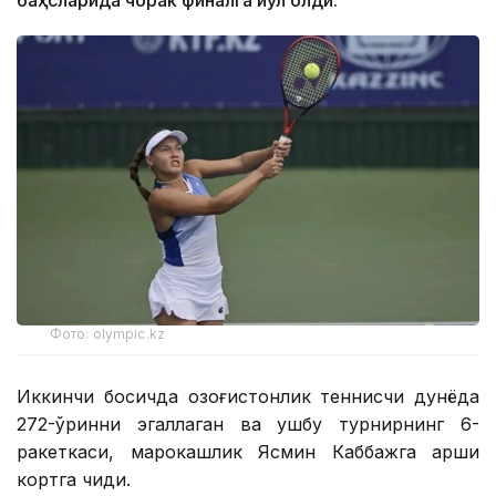
баҳсларида чорак финалга йўл олди.
Фото: olympic.kz
Иккинчи босқичда қозоғистонлик теннисчи дунёда
272-ўринни эгаллаган ва ушбу турнирнинг 6-
ракеткаси, марокашлик Ясмин Каббажга қарши
кортга чиқди.