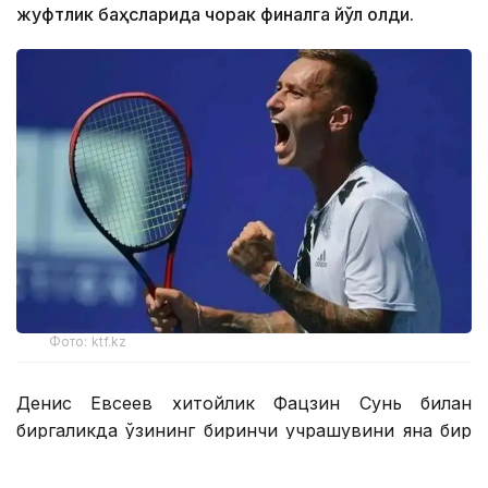
жуфтлик баҳсларида чорак финалга йўл олди.
Фото: ktf.kz
Денис Евсеев хитойлик Фацзин Сунь билан
биргаликда ўзининг биринчи учрашувини яна бир
қозоғистонлик Григорий Ломакин — америкалик
Колин Синклерга қарши ўтказди.