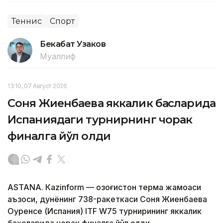
Теннис
Спорт
Бекабат Узаков
Муаллиф
13:10, 07 Август 2026
Соня Жиенбаева яккалик баҳсларида
Испаниядаги турнирнинг чорак
финалга йўл олди
ASTANА. Кazinform — Қозоғистон терма жамоаси
аъзоси, дунёнинг 738-ракеткаси Соня Жиенбаева
Оуренсе (Испания) ITF W75 турнирининг яккалик