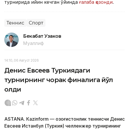
турнирида қийин кечган ўйинда
ғалаба қозонди
.
Теннис
Спорт
Бекабат Узаков
Муаллиф
14:10, 06 Август 2026
Денис Евсеев Туркиядаги
турнирнинг чорак финалига йўл
олди
ASTANА. Кazinform — Қозоғистонлик теннисчи Денис
Евсеев Истанбул (Туркия) челленжер турнирининг