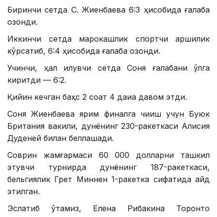
Биринчи сетда С. Жиенбаева 6:3 ҳисобида ғалаба
қозонди.
Иккинчи сетда марокашлик спортчи қаршилик
кўрсатиб, 6:4 ҳисобида ғалаба қозонди.
Учинчи, ҳал қилувчи сетда Соня ғалабани қўлга
киритди — 6:2.
Қийин кечган баҳс 2 соат 4 дақиқа давом этди.
Соня Жиенбаева ярим финалга чиқиш учун Буюк
Британия вакили, дунёнинг 230-ракеткаси Алисия
Дуденей билан беллашади.
Соврин жамғармаси 60 000 долларни ташкил
этувчи турнирда дунёнинг 187-ракеткаси,
бельгиялик Грет Миннен 1-ракетка сифатида қайд
этилган.
Эслатиб ўтамиз, Елена Рибакина Торонто