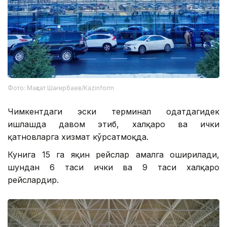
Фото: Мақсат Шағирбаев/Kazinform
Чимкентдаги эски терминал одатдагидек
ишлашда давом этиб, халқаро ва ички
қатновларга хизмат кўрсатмоқда.
Кунига 15 га яқин рейслар амалга оширилади,
шундан 6 таси ички ва 9 таси халқаро
рейслардир.