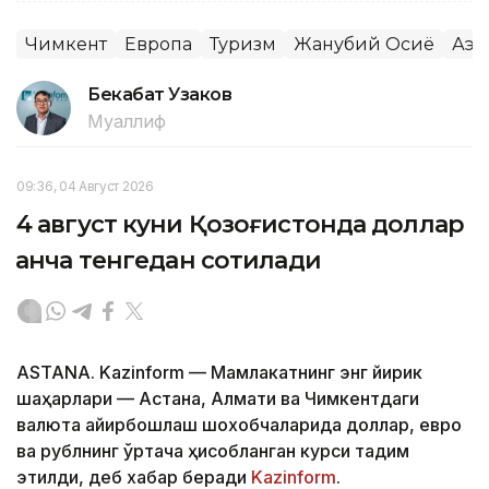
Чимкент
Европа
Туризм
Жанубий Осиё
Аэр
Бекабат Узаков
Муаллиф
09:36, 04 Август 2026
4 август куни Қозоғистонда доллар
қанча тенгедан сотилади
ASTANA. Kazinform — Мамлакатнинг энг йирик
шаҳарлари — Астана, Алмати ва Чимкентдаги
валюта айирбошлаш шохобчаларида доллар, евро
ва рублнинг ўртача ҳисобланган курси тақдим
этилди, деб хабар беради
Kazinform
.