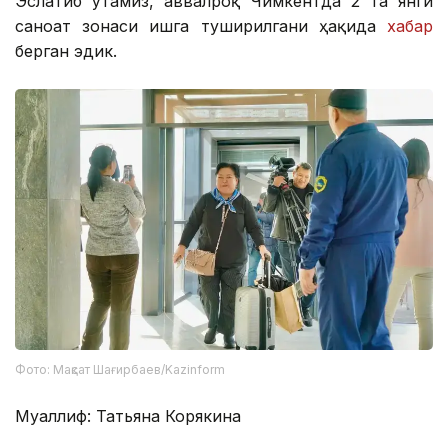
Эслатиб ўтамиз, аввалроқ Чимкентда 2 та янги
саноат зонаси ишга туширилгани ҳақида
хабар
берган эдик.
Фото: Мақсат Шағирбаев/Kazinform
Муаллиф: Татьяна Корякина