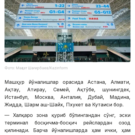
Фото: Мақсат Шағирбаев/Kazinform
Машҳур йўналишлар орасида Астана, Алмати,
Ақтау, Атирау, Семей, Ақтўбе, шунингдек,
Истанбул, Москва, Анталия, Дубай, Мадина,
Жидда, Шарм аш-Шайх, Пхукет ва Кутаиси бор.
— Халқаро зона қуриб бўлингандан сўнг, эски
терминал босқичма-босқич рейслардан озод
қилинади. Барча йўналишларда ҳам ички, ҳам