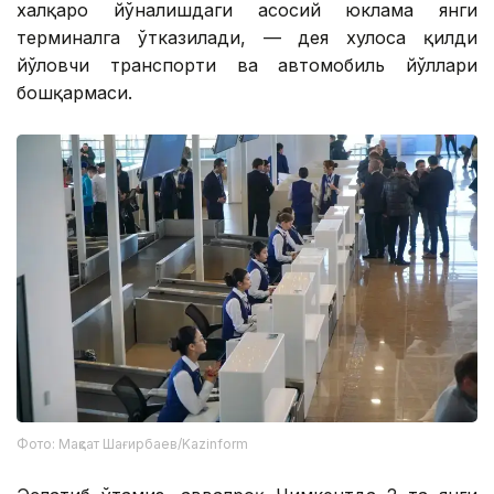
халқаро йўналишдаги асосий юклама янги
терминалга ўтказилади, — дея хулоса қилди
йўловчи транспорти ва автомобиль йўллари
бошқармаси.
Фото: Мақсат Шағирбаев/Kazinform