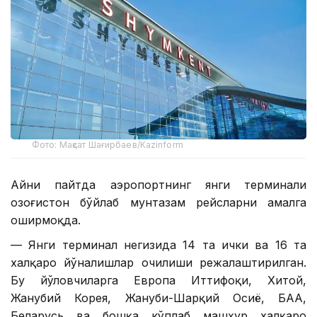
Фото: Мақсат Шағирбаев/Kazinform
Айни пайтда аэропортнинг янги терминали
Қозоғистон бўйлаб мунтазам рейсларни амалга
оширмоқда.
— Янги терминал негизида 14 та ички ва 16 та
халқаро йўналишлар очилиши режалаштирилган.
Бу йўловчиларга Европа Иттифоқи, Хитой,
Жанубий Корея, Жануби-Шарқий Осиё, БАА,
Беларусь ва бошқа кўплаб машҳур халқаро