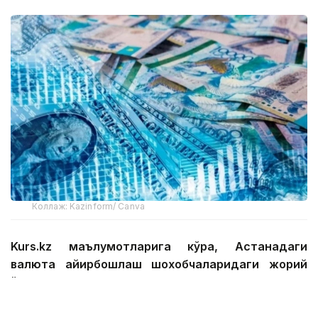
Коллаж: Kazinform/ Canva
Kurs.kz маълумотларига кўра, Астанадаги
валюта айирбошлаш шохобчаларидаги жорий
ўртача валюта курси:
доллар: сотиб олиш — 469.01 тенге, сотиш —