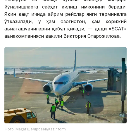
йўналишларга саёҳат қилиш имконини беради.
Яқин вақт ичида айрим рейслар янги терминалга
ўтказилади, у ҳам Қозоғистон, ҳам хорижий
авиаташувчиларни қабул қилади, — деди «SCAT»
авиакомпанияси вакили Виктория Старожилова.
Фото: Мақсат Шағирбаев/Kazinform