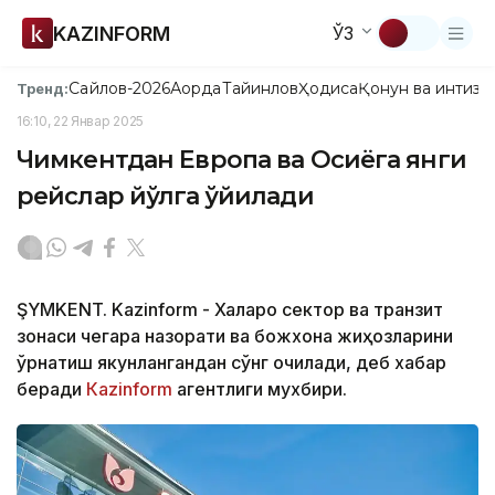
KAZINFORM
ЎЗ
Сайлов-2026
Ақорда
Тайинлов
Ҳодиса
Қонун ва интизо
Тренд:
16:10, 22 Январ 2025
Чимкентдан Европа ва Осиёга янги
рейслар йўлга қўйилади
ŞYMKENT. Kazinform - Халқаро сектор ва транзит
зонаси чегара назорати ва божхона жиҳозларини
ўрнатиш якунлангандан сўнг очилади, деб хабар
беради
Кazinform
агентлиги мухбири.