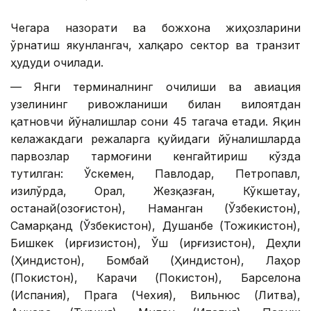
Чегара назорати ва божхона жиҳозларини
ўрнатиш якунлангач, халқаро сектор ва транзит
ҳудуди очилади.
— Янги терминалнинг очилиши ва авиация
узелининг ривожланиши билан вилоятдан
қатновчи йўналишлар сони 45 тагача етади. Яқин
келажакдаги режаларга қуйидаги йўналишларда
парвозлар тармоғини кенгайтириш кўзда
тутилган: Ўскемен, Павлодар, Петропавл,
Қизилўрда, Орал, Жезқазған, Кўкшетау,
Қостанай(Қозоғистон), Наманган (Ўзбекистон),
Самарқанд (Ўзбекистон), Душанбе (Тожикистон),
Бишкек (Қирғизистон), Ўш (Қирғизистон), Деҳли
(Ҳиндистон), Бомбай (Ҳиндистон), Лаҳор
(Покистон), Карачи (Покистон), Барселона
(Испания), Прага (Чехия), Вильнюс (Литва),