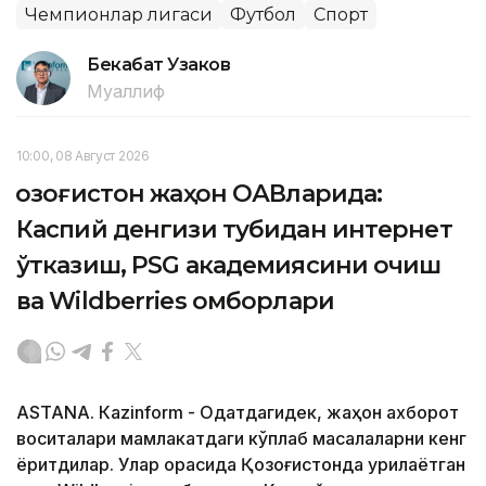
Чемпионлар лигаси
Футбол
Спорт
Бекабат Узаков
Муаллиф
10:00, 08 Август 2026
Қозоғистон жаҳон ОАВларида:
Каспий денгизи тубидан интернет
ўтказиш, PSG академиясини очиш
ва Wildberries омборлари
ASTANА. Кazinform - Одатдагидек, жаҳон ахборот
воситалари мамлакатдаги кўплаб масалаларни кенг
ёритдилар. Улар орасида Қозоғистонда қурилаётган