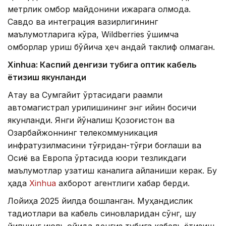
метрлик омбор майдонини ижарага олмоқда.
Савдо ва интеграция вазирлигининг
маълумотларига кўра, Wildberries қўшимча
омборлар қуриш бўйича ҳеч қандай таклиф олмаган.
Xinhuа: Каспий денгизи тубига оптик кабель
ётқизиш якунланди
Ақтау ва Сумгайит ўртасидаги рақамли
автомагистрал қурилишининг энг қийин босқичи
якунланди. Янги йўналиш Қозоғистон ва
Озарбайжоннинг телекоммуникация
инфратузилмасини тўғридан-тўғри боғлаши ва
Осиё ва Европа ўртасида юқори тезликдаги
маълумотлар узатиш каналига айланиши керак. Бу
ҳақда
Xinhua
ахборот агентлиги хабар берди.
Лойиҳа 2025 йилда бошланган. Муҳандислик
тадқиқотлари ва кабель синовларидан сўнг, шу
йилнинг июль ойида денгиз тубига кабель ётқизиш