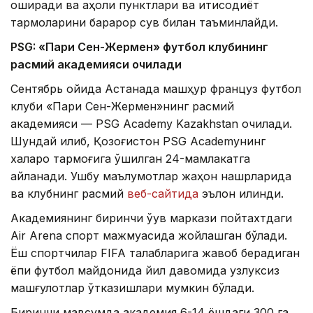
оширади ва аҳоли пунктлари ва иқтисодиёт
тармоқларини барқарор сув билан таъминлайди.
PSG: «Пари Сен-Жермен» футбол клубининг
расмий академияси очилади
Сентябрь ойида Астанада машҳур француз футбол
клуби «Пари Сен-Жермен»нинг расмий
академияси — PSG Academy Kazakhstan очилади.
Шундай қилиб, Қозоғистон PSG Academyнинг
халқаро тармоғига қўшилган 24-мамлакатга
айланади. Ушбу маълумотлар жаҳон нашрларида
ва клубнинг расмий
веб-сайтида
эълон қилинди.
Академиянинг биринчи ўқув маркази пойтахтдаги
Air Arena спорт мажмуасида жойлашган бўлади.
Ёш спортчилар FIFA талабларига жавоб берадиган
ёпиқ футбол майдонида йил давомида узлуксиз
машғулотлар ўтказишлари мумкин бўлади.
Биринчи мавсумда академия 6-14 ёшдаги 300 га