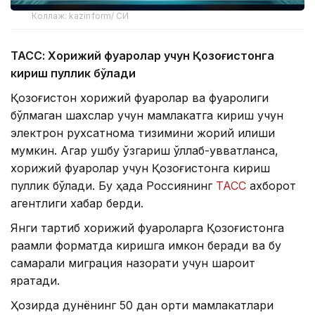
Коллаж: kazinform/ СИ
ТАСС: Хорижий фуқаролар учун Қозоғистонга
кириш пуллик бўлади
Қозоғистон хорижий фуқаролар ва фуқаролиги
бўлмаган шахслар учун мамлакатга кириш учун
электрон рухсатнома тизимини жорий қилиши
мумкин. Агар ушбу ўзгариш қўллаб-қувватланса,
хорижий фуқаролар учун Қозоғистонга кириш
пуллик бўлади. Бу ҳақда Россиянинг
ТАСС
ахборот
агентлиги хабар берди.
Янги тартиб хорижий фуқароларга Қозоғистонга
рақамли форматда киришга имкон беради ва бу
самарали миграция назорати учун шароит
яратади.
Ҳозирда дунёнинг 50 дан ортиқ мамлакатлари