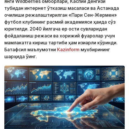
янги Wildberries омборлари, Каспий денгизи
тубидан интернет ўтказиш масаласи ва Астанада
очилиши режалаштирилган «Пари Сен-Жермен»
футбол клубининг расмий академияси ҳақида сўз
юритилди. 2040 йилгача ер ости сувларидан
фойдаланиш режаси ва хорижий фуқаролар учун
мамлакатга кириш тартиби ҳам қизиқарли кўринди.
Батафсил маълумотни
Кazinform
мухбирининг
шарҳида ўқинг.