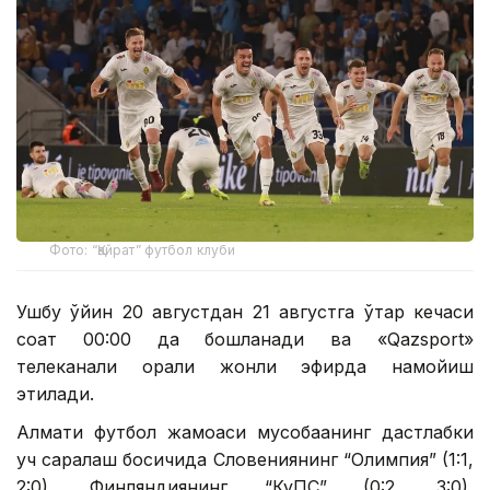
Фото: “Қайрат” футбол клуби
Ушбу ўйин 20 августдан 21 августга ўтар кечаси
соат 00:00 да бошланади ва «Qazsport»
телеканали орқали жонли эфирда намойиш
этилади.
Алмати футбол жамоаси мусобақанинг дастлабки
уч саралаш босқичида Словениянинг “Олимпия” (1:1,
2:0), Финляндиянинг “КуПС” (0:2, 3:0),