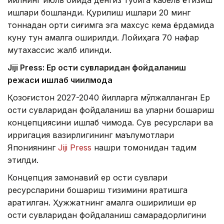
ишлари бошланди. Қурилиш ишлари 20 минг
тоннадан ортиқ сиғимга эга махсус кема ёрдамида
куну тун амалга оширилди. Лойиҳага 70 нафар
мутахассис жалб қилинди.
Jiji Press: Ер ости сувларидан фойдаланиш
режаси ишлаб чиқилмоқда
Қозоғистон 2027-2040 йилларга мўлжалланган Ер
ости сувларидан фойдаланиш ва уларни бошқариш
концепциясини ишлаб чиқмоқда. Сув ресурслари ва
ирригация вазирлигининг маълумотлари
Япониянинг
Jiji Press
нашри томонидан тақдим
этилди.
Концепция замонавий ер ости сувлари
ресурсларини бошқариш тизимини яратишга
қаратилган. Ҳужжатнинг амалга оширилиши ер
ости сувларидан фойдаланиш самарадорлигини