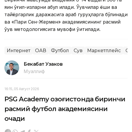
яқин ўғил-қизларни қабул қилади. Ўқувчилар ёши ва
тайёргарлик даражасига қараб гуруҳларга бўлинади
ва «Пари Сен-Жермен» академиясининг расмий
ўқув методологиясига мувофиқ ўқитилади.
Интернет
ОАВ
Футбол
Сув
Маркетплейс
Сп
Бекабат Узаков
Муаллиф
16:15, 05 Август 2026
PSG Academy Қозоғистонда биринчи
расмий футбол академиясини
очади