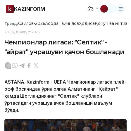
KAZINFORM
ЎЗ
Сайлов-2026
Ақорда
Тайинлов
Ҳодиса
Қонун ва интизо
Тренд:
20:06, 19 Август 2025
Чемпионлар лигаси: "Селтик" -
"Қайрат" учрашуви қачон бошланади
ASTANА. Кazinform - UEFА Чемпионлар лигаси плей-
офф босқичидан ўрин олган Алматининг "Қайрат"
ҳамда Шотландиянинг "Селтик" клублари
ўртасидаги учрашув қачон бошланиши маълум
бўлди.