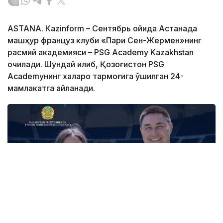
ASTANА. Кazinform – Сентябрь ойида Астанада
машҳур француз клуби «Пари Сен-Жермен»нинг
расмий академияси – PSG Academy Kazakhstan
очилади. Шундай қилиб, Қозоғистон PSG
Academyнинг халқаро тармоғига қўшилган 24-
мамлакатга айланади.