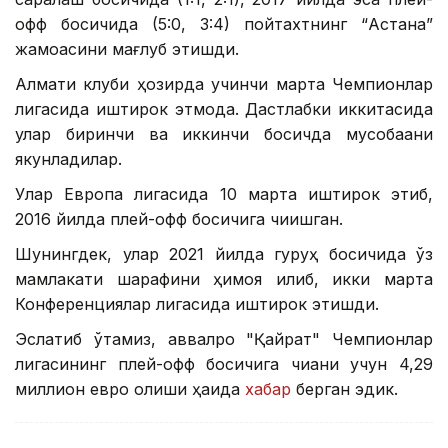
офф босқичида (5:0, 3:4) пойтахтнинг “Астана”
жамоасини мағлуб этишди.
Алмати клуби ҳозирда учинчи марта Чемпионлар
лигасида иштирок этмоқда. Дастлабки иккитасида
улар биринчи ва иккинчи босқичда мусобақани
якунладилар.
Улар Европа лигасида 10 марта иштирок этиб,
2016 йилда плей-офф босқичига чиқишган.
Шунингдек, улар 2021 йилда гуруҳ босқичида ўз
мамлакати шарафини ҳимоя қилиб, икки марта
Конференциялар лигасида иштирок этишди.
Эслатиб ўтамиз, аввалроқ "Қайрат" Чемпионлар
лигасининг плей-офф босқичига чиққани учун 4,29
миллион евро олиши ҳақида
хабар
берган эдик.