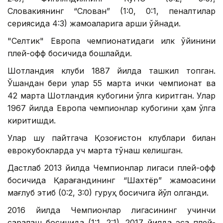
Словакиянинг “Слован” (1:0, 0:1, пеналтилар
сериясида 4:3) жамоаларига қарши ўйнади.
"Селтик" Европа чемпионатидаги илк ўйинини
плей-офф босқичида бошлайди.
Шотландия клуби 1887 йилда ташкил топган.
Ўшандан бери улар 55 марта ички чемпионат ва
42 марта Шотландия кубогини қўлга киритган. Улар
1967 йилда Европа чемпионлар кубогини ҳам қўлга
киритишди.
Улар шу пайтгача Қозоғистон клублари билан
еврокубокларда уч марта тўқнаш келишган.
Дастлаб 2013 йилда Чемпионлар лигаси плей-офф
босқичида Қарағандининг “Шахтёр” жамоасини
мағлуб этиб (0:2, 3:0) гуруҳ босқичига йўл олганди.
2016 йилда Чемпионлар лигасининг учинчи
саралаш босқичида (1:1, 2:1), 2017 йилда эса плей-