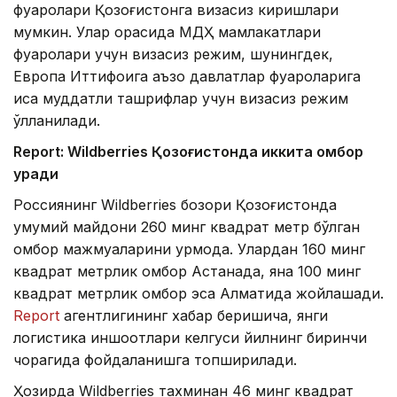
фуқаролари Қозоғистонга визасиз киришлари
мумкин. Улар орасида МДҲ мамлакатлари
фуқаролари учун визасиз режим, шунингдек,
Европа Иттифоқига аъзо давлатлар фуқароларига
қисқа муддатли ташрифлар учун визасиз режим
қўлланилади.
Report: Wildberries Қозоғистонда иккита омбор
қуради
Россиянинг Wildberries бозори Қозоғистонда
умумий майдони 260 минг квадрат метр бўлган
омбор мажмуаларини қурмоқда. Улардан 160 минг
квадрат метрлик омбор Астанада, яна 100 минг
квадрат метрлик омбор эса Алматида жойлашади.
Report
агентлигининг хабар беришича, янги
логистика иншоотлари келгуси йилнинг биринчи
чорагида фойдаланишга топширилади.
Ҳозирда Wildberries тахминан 46 минг квадрат