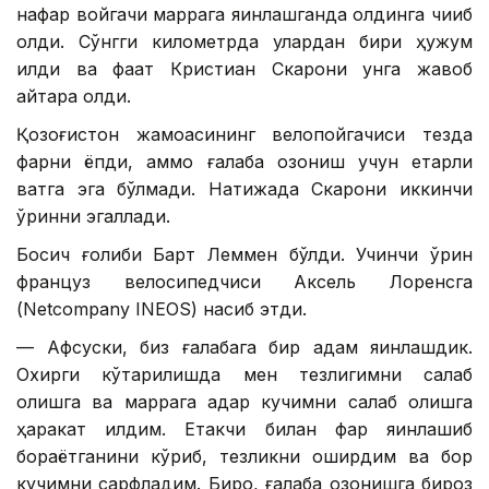
нафар войгачи маррага яқинлашганда олдинга чиқиб
олди. Сўнгги километрда улардан бири ҳужум
қилди ва фақат Кристиан Скарони унга жавоб
қайтара олди.
Қозоғистон жамоасининг велопойгачиси тезда
фарқни ёпди, аммо ғалаба қозониш учун етарли
вақтга эга бўлмади. Натижада Скарони иккинчи
ўринни эгаллади.
Босқич ғолиби Барт Леммен бўлди. Учинчи ўрин
француз велосипедчиси Аксель Лоренсга
(Netcompany INEOS) насиб этди.
— Афсуски, биз ғалабага бир қадам яқинлашдик.
Охирги кўтарилишда мен тезлигимни сақлаб
қолишга ва маррага қадар кучимни сақлаб қолишга
ҳаракат қилдим. Етакчи билан фарқ яқинлашиб
бораётганини кўриб, тезликни оширдим ва бор
кучимни сарфладим. Бироқ, ғалаба қозонишга бироз