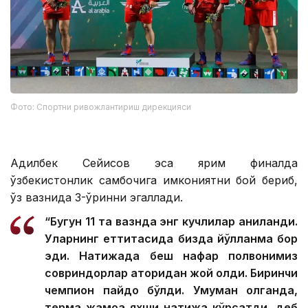
Фото: Спортни ривожлантириш дирекцияси
Адилбек Сейисов эса ярим финалда
ўзбекистонлик самбочига имкониятни бой бериб,
ўз вазнида 3-ўринни эгаллади.
“Бугун 11 та вазнда энг кучлилар аниқланди.
Уларнинг еттитасида бизда йўлланма бор
эди. Натижада беш нафар полвонимиз
совриндорлар қаторидан жой олди. Биринчи
чемпион пайдо бўлди. Умуман олганда,
терма жамоа яхши натижа кўрсатди, деб