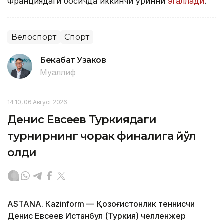
Франциядаги босқичда иккинчи ўринни
эгаллади
.
Велоспорт
Спорт
Бекабат Узаков
Муаллиф
14:10, 06 Август 2026
Денис Евсеев Туркиядаги
турнирнинг чорак финалига йўл
олди
ASTANА. Кazinform — Қозоғистонлик теннисчи
Денис Евсеев Истанбул (Туркия) челленжер