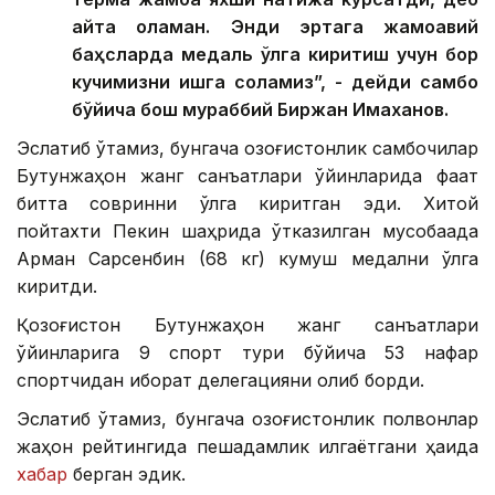
айта оламан. Энди эртага жамоавий
баҳсларда медаль қўлга киритиш учун бор
кучимизни ишга соламиз”, - дейди самбо
бўйича бош мураббий Биржан Имаханов.
Эслатиб ўтамиз, бунгача қозоғистонлик самбочилар
Бутунжаҳон жанг санъатлари ўйинларида фақат
битта совринни қўлга киритган эди. Хитой
пойтахти Пекин шаҳрида ўтказилган мусобақада
Арман Сарсенбин (68 кг) кумуш медални қўлга
киритди.
Қозоғистон Бутунжаҳон жанг санъатлари
ўйинларига 9 спорт тури бўйича 53 нафар
спортчидан иборат делегацияни олиб борди.
Эслатиб ўтамиз, бунгача қозоғистонлик полвонлар
жаҳон рейтингида пешқадамлик қилгаётгани ҳақида
хабар
берган эдик.