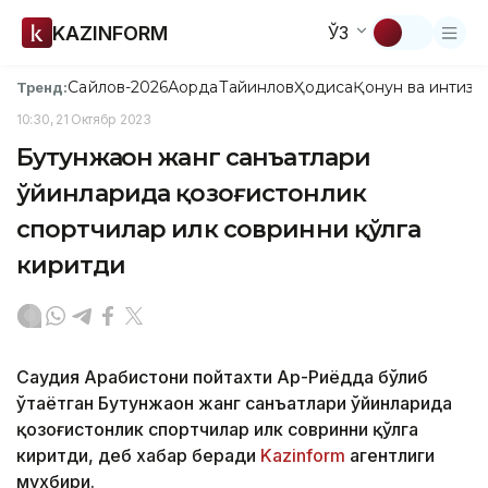
KAZINFORM
ЎЗ
Сайлов-2026
Ақорда
Тайинлов
Ҳодиса
Қонун ва интизо
Тренд:
10:30, 21 Октябр 2023
Бутунжаҳон жанг санъатлари
ўйинларида қозоғистонлик
спортчилар илк совринни қўлга
киритди
Саудия Арабистони пойтахти Ар-Риёдда бўлиб
ўтаётган Бутунжаҳон жанг санъатлари ўйинларида
қозоғистонлик спортчилар илк совринни қўлга
киритди, деб хабар беради
Kazinform
агентлиги
мухбири.