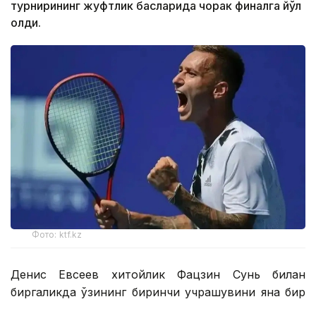
турнирининг жуфтлик баҳсларида чорак финалга йўл
олди.
Фото: ktf.kz
Денис Евсеев хитойлик Фацзин Сунь билан
биргаликда ўзининг биринчи учрашувини яна бир
қозоғистонлик Григорий Ломакин — америкалик