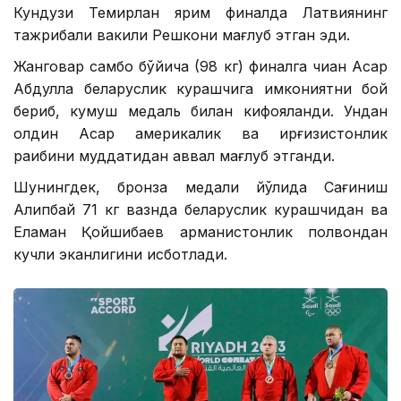
Кундузи Темирлан ярим финалда Латвиянинг
тажрибали вакили Решкони мағлуб этган эди.
Жанговар самбо бўйича (98 кг) финалга чиққан Асқар
Абдулла беларуслик курашчига имкониятни бой
бериб, кумуш медаль билан кифояланди. Ундан
олдин Асқар америкалик ва қирғизистонлик
рақибини муддатидан аввал мағлуб этганди.
Шунингдек, бронза медали йўлида Сағиниш
Алипбай 71 кг вазнда беларуслик курашчидан ва
Еламан Қойшибаев арманистонлик полвондан
кучли эканлигини исботлади.