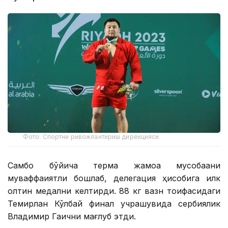
Фото: Спортни ривожлантириш дирекцияси
Самбо бўйича терма жамоа мусобақани
муваффақиятли бошлаб, делегация ҳисобига илк
олтин медални келтирди. 88 кг вазн тоифасидаги
Темирлан Кўлбай финал учрашувида сербиялик
Владимир Гаични мағлуб этди.