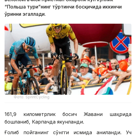
“Польша тури”нинг тўртинчи босқичида иккинчи
ўринни эгаллади.
Фото: SprintCycling
161,9 километрлик босқич Жавани шаҳрида
бошланиб, Карпачда якунланди.
Ғолиб пойганинг сўнгги қисмида аниқланди. Уч