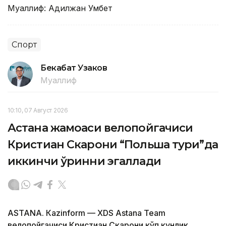
Муаллиф: Адилжан Умбет
Спорт
Бекабат Узаков
Муаллиф
10:10, 07 Август 2026
Астана жамоаси велопойгачиси
Кристиан Скарони “Польша тури”да
иккинчи ўринни эгаллади
ASTANА. Кazinform — XDS Astana Team
велопойгачиси Кристиан Скарони кўп кунлик