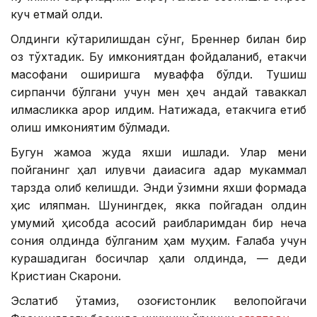
куч етмай қолди.
Олдинги кўтарилишдан сўнг, Бреннер билан бир
оз тўхтадик. Бу имкониятдан фойдаланиб, етакчи
масофани оширишга муваффақ бўлди. Тушиш
сирпанчиқ бўлгани учун мен ҳеч қандай таваккал
қилмасликка қарор қилдим. Натижада, етакчига етиб
олиш имкониятим бўлмади.
Бугун жамоа жуда яхши ишлади. Улар мени
пойганинг ҳал қилувчи дақиқасига қадар мукаммал
тарзда олиб келишди. Энди ўзимни яхши формада
ҳис қиляпман. Шунингдек, якка пойгадан олдин
умумий ҳисобда асосий рақибларимдан бир неча
сония олдинда бўлганим ҳам муҳим. Ғалаба учун
курашадиган босқичлар ҳали олдинда, — деди
Кристиан Скарони.
Эслатиб ўтамиз, қозоғистонлик велопойгачи