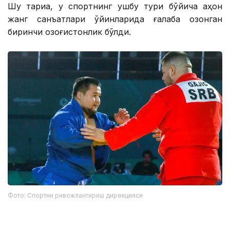
Шу тариқа, у спортнинг ушбу тури бўйича аҳон
жанг санъатлари ўйинларида ғалаба қозонган
биринчи қозоғистонлик бўлди.
Фото: Спортни ривожлантириш дирекцияси