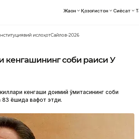
Жаҳон
Қозоғистон
Сиёсат
Т
нституциявий ислоҳот
Сайлов-2026
и кенгашининг собиқ раиси У
вакиллари кенгаши доимий қўмитасининг собиқ
а 83 ёшида вафот этди.