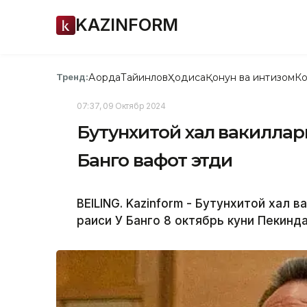
KAZINFORM
Ақорда
Тайинлов
Ҳодиса
Қонун ва интизом
Ко
Тренд:
07:37, 09 Октябр 2024
Бутунхитой халқ вакиллар
Банго вафот этди
BEILING. Kazinform - Бутунхитой халқ 
раиси У Банго 8 октябрь куни Пекинд