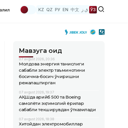
KZ
QZ
РУ
EN
中文
ق ز
ЎЗ
аҳлил
Мавзуга оид
07 avgust 2026, 20:36
Молдова энергия танқислиги
сабабли электр таъминотини
босқичма-босқич ўчиришни
режалаштирган
07 avgust 2026, 19:37
АҚШда қарийб 500 та Boeing
самолёти эҳтимолий ёриқлар
сабабли текширувдан ўтказилади
07 avgust 2026, 18:38
Хитойдан электромобиллар