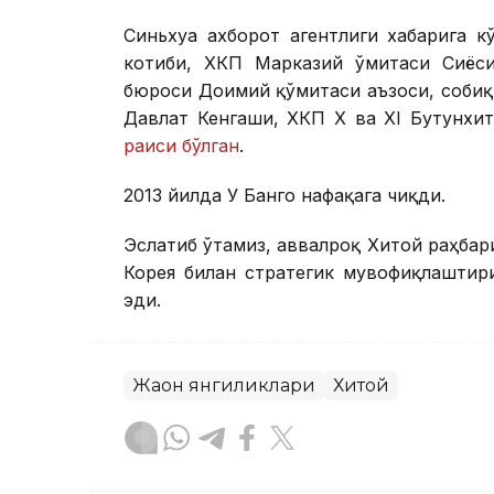
Синьхуа ахборот агентлиги хабарига к
котиби, ХКП Марказий Қўмитаси Сиёс
бюроси Доимий қўмитаси аъзоси, собиқ
Давлат Кенгаши, ХКП Х ва ХI Бутунхи
раиси бўлган
.
2013 йилда У Банго нафақага чиқди.
Эслатиб ўтамиз, аввалроқ Хитой раҳба
Корея билан стратегик мувофиқлашти
эди.
Жаҳон янгиликлари
Хитой