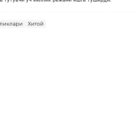
иликлари
Хитой
инадиган тупроқни ўрганиш
қуради