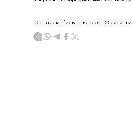
Электромобиль
Экспорт
Жаҳон янг
Ляззат Сейданова
Муаллиф
13:39, 07 Август 2026
Хитой Марсдан олиб кел
учун махсус лаборатория 