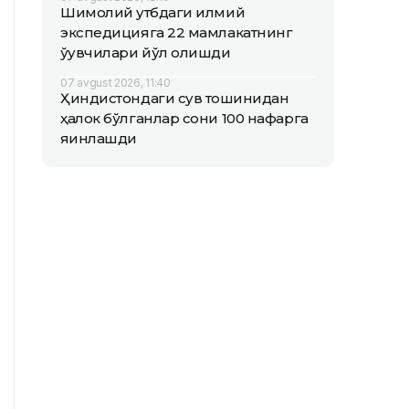
Шимолий қутбдаги илмий
экспедицияга 22 мамлакатнинг
ўқувчилари йўл олишди
07 avgust 2026, 11:40
Ҳиндистондаги сув тошқинидан
ҳалок бўлганлар сони 100 нафарга
яқинлашди