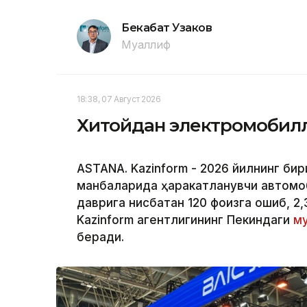
Бекабат Узаков
Муаллиф
18:38, 07 Август 2026
Хитойдан электромобилл
ASTANA. Kazinform - 2026 йилнинг би
манбаларида ҳаракатланувчи автомоб
даврига нисбатан 120 фоизга ошиб, 2,
Kazinform агентлигининг Пекиндаги
му
беради.