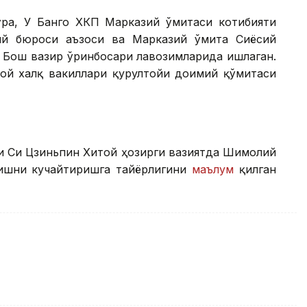
ўра, У Банго ХКП Марказий Қўмитаси котибияти
ий бюроси аъзоси ва Марказий Қўмита Сиёсий
 Бош вазир ўринбосари лавозимларида ишлаган.
той халқ вакиллари қурултойи доимий қўмитаси
ри Си Цзиньпин Хитой ҳозирги вазиятда Шимолий
ришни кучайтиришга тайёрлигини
маълум
қилган