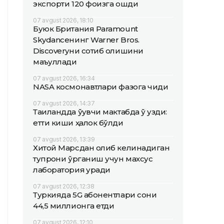
экспорти 120 фоизга ошди
07 avgust 2026, 18:10
Буюк Британия Paramount
Skydanceнинг Warner Bros.
Discoveryни сотиб олишини
маъқуллади
07 avgust 2026, 16:34
NASA космонавтлари фазога чиқди
07 avgust 2026, 14:37
Таиландда ўқувчи мактабда ўқ узди:
етти киши ҳалок бўлди
07 avgust 2026, 13:39
Хитой Марсдан олиб келинадиган
тупроқни ўрганиш учун махсус
лаборатория қуради
07 avgust 2026, 12:38
Туркияда 5G абонентлари сони
44,5 миллионга етди
07 avgust 2026, 12:10