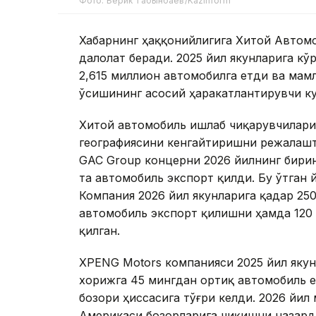
Фото: Берик Табынбаев/Kazinform
Хабарнинг ҳаққонийлигига Хитой Автом
далолат беради. 2025 йил якунларига кў
2,615 миллион автомобилга етди ва мам
ўсишининг асосий ҳаракатлантирувчи ку
Хитой автомобиль ишлаб чиқарувчилари
географиясини кенгайтиришни режалаш
GAC Group концерни 2026 йилнинг бирин
та автомобиль экспорт қилди. Бу ўтган 
Компания 2026 йил якунларига қадар 250
автомобиль экспорт қилишни ҳамда 120
қилган.
XPENG Motors компанияси 2025 йил якун
хорижга 45 мингдан ортиқ автомобиль е
бозори ҳиссасига тўғри келди. 2026 йил
Америкаси бозорларига чиқишни назард