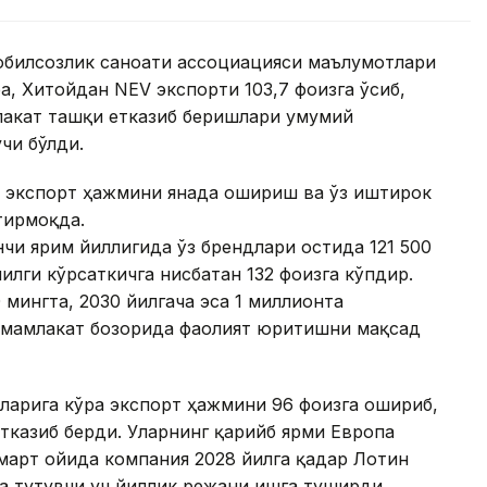
обилсозлик саноати ассоциацияси маълумотлари
ра, Хитойдан NEV экспорти 103,7 фоизга ўсиб,
лакат ташқи етказиб беришлари умумий
чи бўлди.
 экспорт ҳажмини янада ошириш ва ўз иштирок
тирмоқда.
чи ярим йиллигида ўз брендлари остида 121 500
йилги кўрсаткичга нисбатан 132 фоизга кўпдир.
 мингта, 2030 йилгача эса 1 миллионта
 мамлакат бозорида фаолият юритишни мақсад
ларига кўра экспорт ҳажмини 96 фоизга ошириб,
тказиб берди. Уларнинг қарийб ярми Европа
 март ойида компания 2028 йилга қадар Лотин
а тутувчи уч йиллик режани ишга туширди.