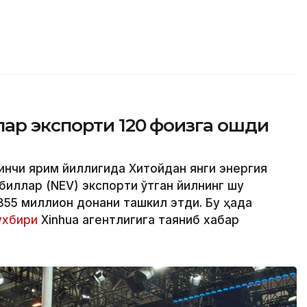
ар экспорти 120 фоизга ошди
ринчи ярим йиллигида Хитойдан янги энергия
иллар (NEV) экспорти ўтган йилнинг шу
355 миллион донани ташкил этди. Бу ҳақда
хбири
Xinhua агентлигига таяниб хабар