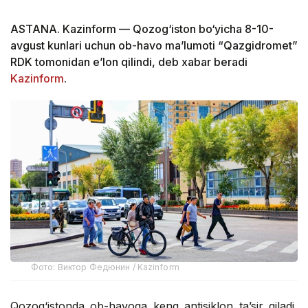
ASTANA. Kazinform — Qozog‘iston bo‘yicha 8-10-
avgust kunlari uchun ob-havo ma’lumoti “Qazgidromet”
RDK tomonidan e’lon qilindi, deb xabar beradi
Kazinform
.
Фото: Виктор Федюнин / Kazinform
Qozog‘istonda ob-havoga keng antisiklon ta’sir qiladi,