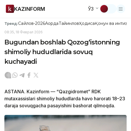
KAZINFORM
ЎЗ
Сайлов-2026
Ақорда
Тайинлов
Ҳодиса
Қонун ва интизо
Тренд:
08:35, 18 Феврал 2026
Bugundan boshlab Qozog‘istonning
shimoliy hududlarida sovuq
kuchayadi
ASTANA. Kazinform — “Qazgidromet” RDK
mutaxassislari shimoliy hududlarda havo harorati 18–23
daraja sovuqgacha pasayishini bashorat qilmoqda.