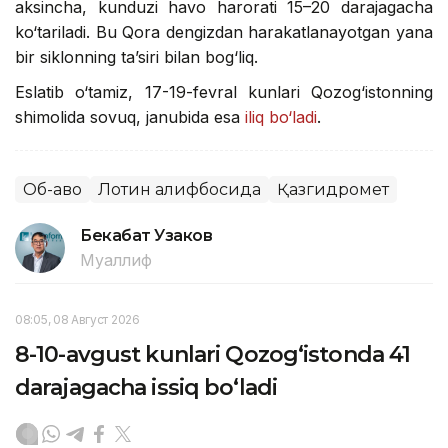
aksincha, kunduzi havo harorati 15–20 darajagacha
ko‘tariladi. Bu Qora dengizdan harakatlanayotgan yana
bir siklonning ta’siri bilan bog‘liq.
Eslatib o‘tamiz, 17-19-fevral kunlari Qozog‘istonning
shimolida sovuq, janubida esa
iliq bo‘ladi
.
Об-ҳаво
Лотин алифбосида
Қазгидромет
Бекабат Узаков
Муаллиф
08:05, 08 Август 2026
8-10-avgust kunlari Qozog‘istonda 41
darajagacha issiq bo‘ladi