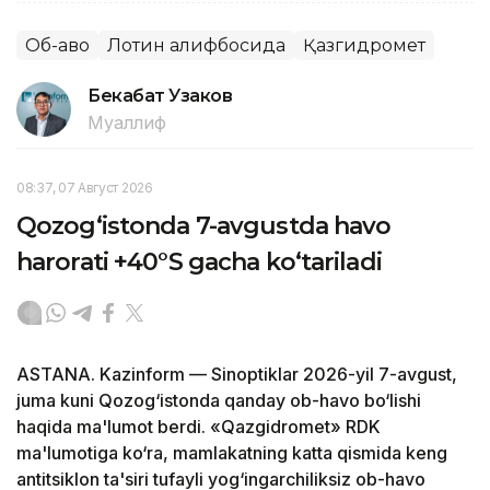
Об-ҳаво
Лотин алифбосида
Қазгидромет
Бекабат Узаков
Муаллиф
08:37, 07 Август 2026
Qozog‘istonda 7-avgustda havo
harorati +40°S gacha ko‘tariladi
ASTANA. Kazinform — Sinoptiklar 2026-yil 7-avgust,
juma kuni Qozog‘istonda qanday ob-havo bo‘lishi
haqida ma'lumot berdi. «Qazgidromet» RDK
ma'lumotiga ko‘ra, mamlakatning katta qismida keng
antitsiklon ta'siri tufayli yog‘ingarchiliksiz ob-havo