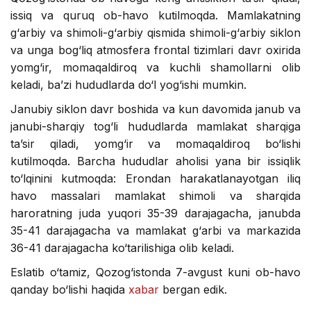
issiq va quruq ob-havo kutilmoqda. Mamlakatning
g‘arbiy va shimoli-g‘arbiy qismida shimoli-g‘arbiy siklon
va unga bog‘liq atmosfera frontal tizimlari davr oxirida
yomg‘ir, momaqaldiroq va kuchli shamollarni olib
keladi, ba’zi hududlarda do‘l yog‘ishi mumkin.
Janubiy siklon davr boshida va kun davomida janub va
janubi-sharqiy tog‘li hududlarda mamlakat sharqiga
ta’sir qiladi, yomg‘ir va momaqaldiroq bo‘lishi
kutilmoqda. Barcha hududlar aholisi yana bir issiqlik
to‘lqinini kutmoqda: Erondan harakatlanayotgan iliq
havo massalari mamlakat shimoli va sharqida
haroratning juda yuqori 35-39 darajagacha, janubda
35-41 darajagacha va mamlakat g‘arbi va markazida
36-41 darajagacha ko‘tarilishiga olib keladi.
Eslatib o‘tamiz, Qozog‘istonda 7-avgust kuni ob-havo
qanday bo‘lishi haqida
xabar
bergan edik.