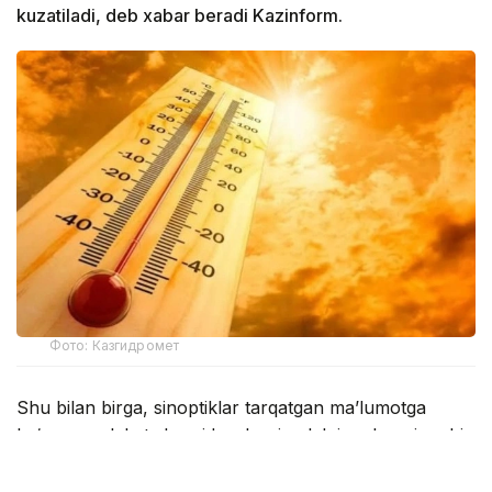
kuzatiladi, deb xabar beradi Kazinform.
Фото: Казгидромет
Shu bilan birga, sinoptiklar tarqatgan ma’lumotga
ko‘ra, mamlakat sharqida, shuningdek janub va janubi-
sharqning tog‘li hududlarida momaqaldiroq bilan
yomg‘ir yog‘ishi kutilmoqda.