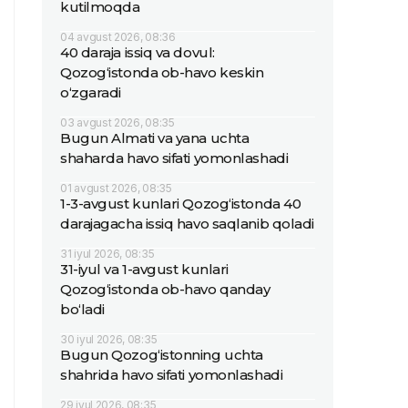
kutilmoqda
04 avgust 2026, 08:36
40 daraja issiq va dovul:
Qozog‘istonda ob-havo keskin
o‘zgaradi
03 avgust 2026, 08:35
Bugun Almati va yana uchta
shaharda havo sifati yomonlashadi
01 avgust 2026, 08:35
1-3-avgust kunlari Qozog‘istonda 40
darajagacha issiq havo saqlanib qoladi
31 iyul 2026, 08:35
31-iyul va 1-avgust kunlari
Qozog‘istonda ob-havo qanday
bo‘ladi
30 iyul 2026, 08:35
Bugun Qozog‘istonning uchta
shahrida havo sifati yomonlashadi
29 iyul 2026, 08:35