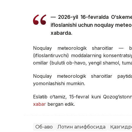
— 2026-yil 16-fevralda O‘skem
ifloslanishi uchun noqulay meteo
xabarda.
Noqulay meteorologik sharoitlar — bu
(ifloslantiruvchi) moddalarning konsentrats
omillar (bulutli ob-havo, yengil shamol, tuman
Noqulay meteorologik sharoitlar paytid
yomonlashishi mumkin.
Eslatib o‘tamiz, 15-fevral kuni Qozog‘iston
xabar
bergan edik.
Об-ҳаво
Лотин алифбосида
Қазгидр