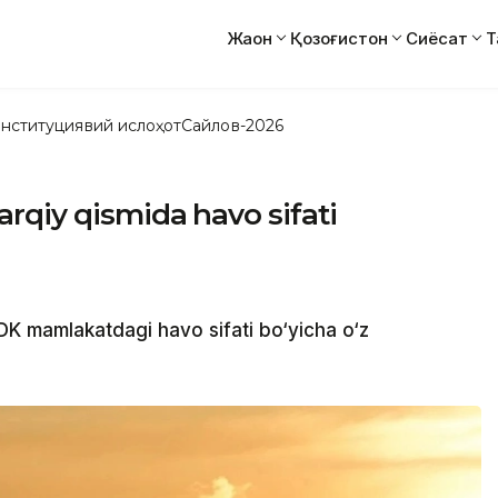
Жаҳон
Қозоғистон
Сиёсат
Т
нституциявий ислоҳот
Сайлов-2026
rqiy qismida havo sifati
 mamlakatdagi havo sifati bo‘yicha o‘z