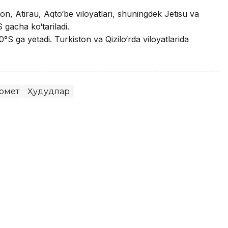
n, Atirau, Aqto‘be viloyatlari, shuningdek Jetisu va
 gacha ko‘tariladi.
°S ga yetadi. Turkiston va Qizilo‘rda viloyatlarida
омет
Ҳудудлар