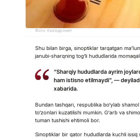
Фото: Казгидромет
Shu bilan birga, sinoptiklar tarqatgan ma’l
janubi-sharqning tog‘li hududlarida momaqald
“Sharqiy hududlarda ayrim joylard
ham istisno etilmaydi”, — deyil
xabarida.
Bundan tashqari, respublika bo‘ylab shamol
to‘zonlari kuzatilishi mumkin. G‘arb va shim
tuman tushishi ehtimoli bor.
Sinoptiklar bir qator hududlarda kuchli issiq 