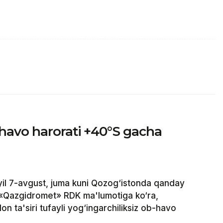
havo harorati +40°S gacha
il 7-avgust, juma kuni Qozog‘istonda qanday
 «Qazgidromet» RDK ma'lumotiga ko‘ra,
on ta'siri tufayli yog‘ingarchiliksiz ob-havo