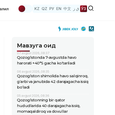
KZ
QZ
РУ
EN
中文
ق ز
ЎЗ
аҳлил
Мавзуга оид
07 avgust 2026, 08:37
Qozog‘istonda 7-avgustda havo
harorati +40°S gacha ko‘tariladi
06 avgust 2026, 08:35
Qozog‘iston shimolida havo salqinroq,
g‘arbi va janubida 42 darajagacha issiq
bo‘ladi
05 avgust 2026, 08:36
Qozog‘istonning bir qator
hududlarida 40 darajagacha issiq,
momaqaldiroq va dovullar