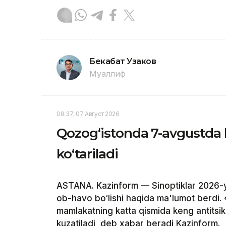
Бекабат Узаков
Муаллиф
08:37, 07 Август 2026
Qozog‘istonda 7-avgustda 
ko‘tariladi
ASTANA. Kazinform — Sinoptiklar 2026-y
ob-havo bo‘lishi haqida ma'lumot berdi.
mamlakatning katta qismida keng antitsikl
kuzatiladi, deb xabar beradi Kazinform.