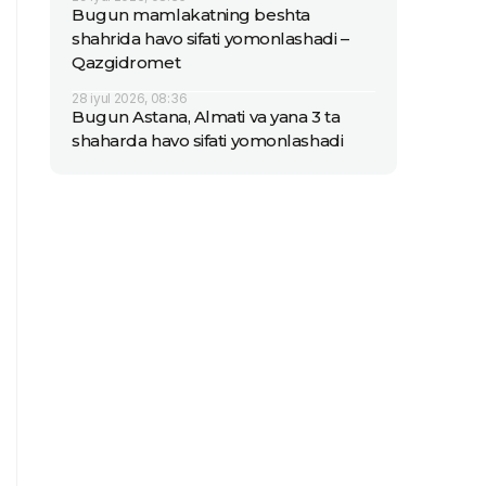
Bugun mamlakatning beshta
shahrida havo sifati yomonlashadi –
Qazgidromet
28 iyul 2026, 08:36
Bugun Astana, Almati va yana 3 ta
shaharda havo sifati yomonlashadi