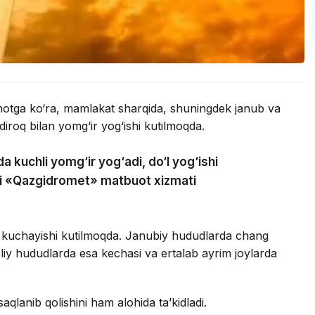
umotga ko‘ra, mamlakat sharqida, shuningdek janub va
iroq bilan yomg‘ir yog‘ishi kutilmoqda.
a kuchli yomg‘ir yog‘adi, do‘l yog‘ishi
adi «Qazgidromet» matbuot xizmati
 kuchayishi kutilmoqda. Janubiy hududlarda chang
oliy hududlarda esa kechasi va ertalab ayrim joylarda
saqlanib qolishini ham alohida ta’kidladi.