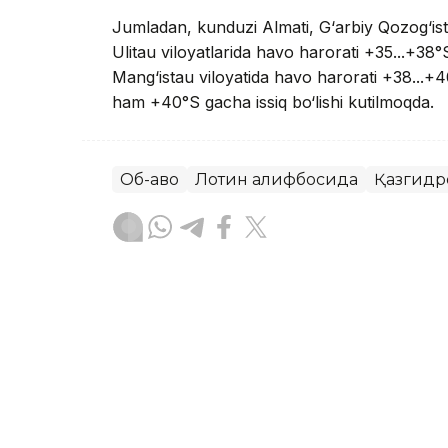
Jumladan, kunduzi Almati, G‘arbiy Qozog‘isto
Ulitau viloyatlarida havo harorati +35...+38°S
Mang‘istau viloyatida havo harorati +38...+40
ham +40°S gacha issiq bo‘lishi kutilmoqda.
Об-ҳаво
Лотин алифбосида
Қазгидр
Ляззат Сейданова
Муаллиф
16:41, 06 Август 2026