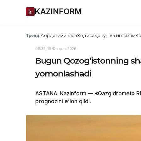
KAZINFORM
Ақорда
Тайинлов
Ҳодиса
Қонун ва интизом
Ко
Тренд:
08:35, 16 Феврал 2026
Bugun Qozog‘istonning sha
yomonlashadi
ASTANA. Kazinform — «Qazgidromet» RDK
prognozini e’lon qildi.