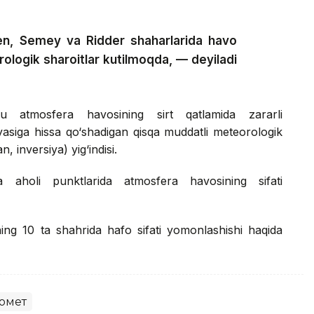
en, Semey va Ridder shaharlarida havo
rologik sharoitlar kutilmoqda, — deyiladi
 atmosfera havosining sirt qatlamida zararli
iyasiga hissa qo‘shadigan qisqa muddatli meteorologik
, inversiya) yig‘indisi.
a aholi punktlarida atmosfera havosining sifati
ning 10 ta shahrida hafo sifati yomonlashishi haqida
омет