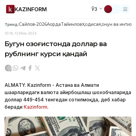
KAZINFORM
ЎЗ
Сайлов-2026
Ақорда
Тайинлов
Ҳодиса
Қонун ва интизо
Тренд:
10:16, 13 Июн 2024
Бугун Қозоғистонда доллар ва
рублнинг курси қандай
ALMATY. Kazinform - Астана ва Алмати
шаҳарларидаги валюта айирбошлаш шохобчаларида
доллар 449-454 тенгедан сотилмоқда, деб хабар
беради
Каzinform
.