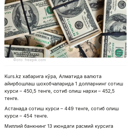
Фото: freepik.com
Kurs.kz хабарига кўра, Алматида валюта
айирбошлаш шохобчаларида 1 долларнинг сотиш
курси – 450,5 тенге, сотиб олиш нархи – 452,5
тенге.
Астанада сотиш курси – 449 тенге, сотиб олиш
курси – 454 тенге.
Миллий банкнинг 13 июндаги расмий курсига