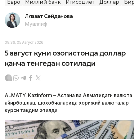
Евро
Миллий банк
Иқтисодиёт
Доллар
Бирж
Ляззат Сейданова
Муаллиф
09:36, 05 Август 2026
5 август куни Қозоғистонда доллар
қанча тенгедан сотилади
ALMATY. Кazinform – Астана ва Алматидаги валюта
айирбошлаш шохобчаларида хорижий валюталар
курси тақдим этилди.