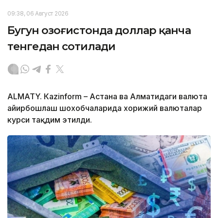
09:38, 06 Август 2026
Бугун Қозоғистонда доллар қанча
тенгедан сотилади
ALMATY. Кazinform – Астана ва Алматидаги валюта
айирбошлаш шохобчаларида хорижий валюталар
курси тақдим этилди.