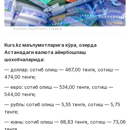
Коллаж: Kazinform / Freepik
Kurs.kz маълумотларига кўра, ҳозирда
Астанадаги валюта айирбошлаш
шохобчаларида:
— доллар: сотиб олиш — 467,00 тенге, сотиш —
474,00 тенге;
— евро: сотиб олиш — 534,00 тенге, сотиш —
544,00 тенге;
— рубль: сотиб олиш — 5,55 тенге, сотиш — 5,75
тенге;
— юань: сотиб олиш — 68,83 тенге, сотиш — 73,06
тенге.