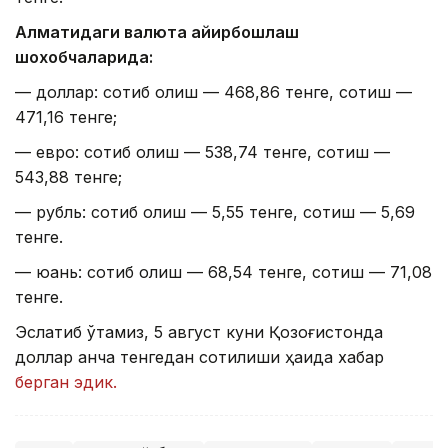
Алматидаги валюта айирбошлаш
шохобчаларида:
— доллар: сотиб олиш — 468,86 тенге, сотиш —
471,16 тенге;
— евро: сотиб олиш — 538,74 тенге, сотиш —
543,88 тенге;
— рубль: сотиб олиш — 5,55 тенге, сотиш — 5,69
тенге.
— юань: сотиб олиш — 68,54 тенге, сотиш — 71,08
тенге.
Эслатиб ўтамиз, 5 август куни Қозоғистонда
доллар қанча тенгедан сотилиши ҳақида хабар
берган эдик.