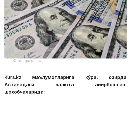
Фото: gazeta.uz
Kurs.kz маълумотларига кўра, ҳозирда
Астанадаги валюта айирбошлаш
шохобчаларида:
— доллар: сотиб олиш — 467,12 тенге, сотиш —
474,01 тенге;
— евро: сотиб олиш — 535,92 тенге, сотиш —
545,89 тенге;