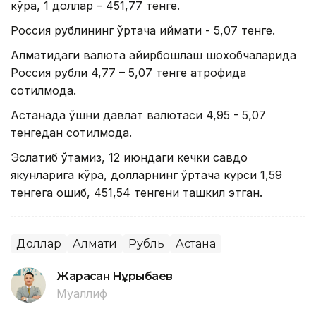
кўра, 1 доллар – 451,77 тенге.
Россия рублининг ўртача қиймати - 5,07 тенге.
Алматидаги валюта айирбошлаш шохобчаларида
Россия рубли 4,77 – 5,07 тенге атрофида
сотилмоқда.
Астанада қўшни давлат валютаси 4,95 - 5,07
тенгедан сотилмоқда.
Эслатиб ўтамиз, 12 июндаги кечки савдо
якунларига кўра, долларнинг ўртача курси 1,59
тенгега ошиб, 451,54 тенгени ташкил этган.
Доллар
Алмати
Рубль
Астана
Жарасқан Нұрыбаев
Муаллиф