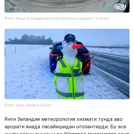
Фото: Жаңа Зеландия метеорологиялық қызметі / X желісі
Фото: New Zealand Police
Янги Зеландия метеорология хизмати тунда ҳаво
ҳарорати янада пасайишидан огоҳлантирди. Бу эса
кучли совуқ тушиши ва йўлларда музламалар ҳосил