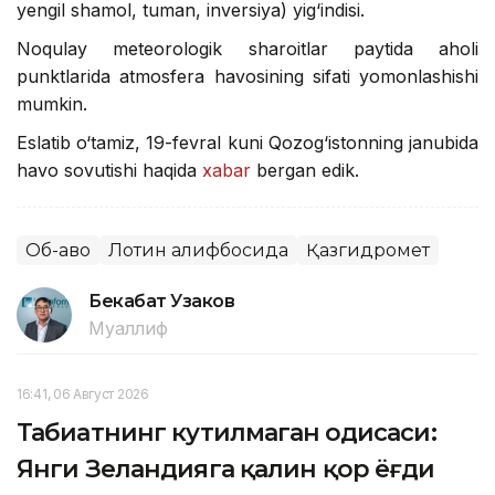
yengil shamol, tuman, inversiya) yig‘indisi.
Noqulay meteorologik sharoitlar paytida aholi
punktlarida atmosfera havosining sifati yomonlashishi
mumkin.
Eslatib o‘tamiz, 19-fevral kuni Qozog‘istonning janubida
havo sovutishi haqida
xabar
bergan edik.
Об-ҳаво
Лотин алифбосида
Қазгидромет
Бекабат Узаков
Муаллиф
16:41, 06 Август 2026
Табиатнинг кутилмаган ҳодисаси:
Янги Зеландияга қалин қор ёғди