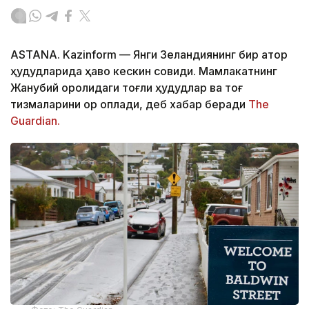
ASTANA. Kazinform
—
Янги Зеландиянинг бир қатор
ҳудудларида ҳаво кескин совиди. Мамлакатнинг
Жанубий оролидаги тоғли ҳудудлар ва тоғ
тизмаларини қор қоплади, деб хабар беради
The
Guardian.