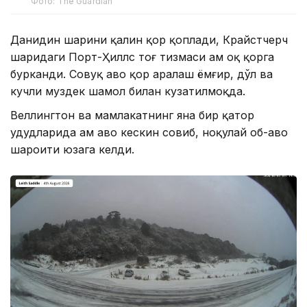
Фото: The Guardian
Данидин шаҳрини қалин қор қоплади, Крайстчерч
шаҳридаги Порт-Ҳиллс тоғ тизмаси ҳам оқ қорга
бурканди. Совуқ ҳаво қор аралаш ёмғир, дўл ва
кучли муздек шамол билан кузатилмоқда.
Веллингтон ва мамлакатнинг яна бир қатор
ҳудудларида ҳам ҳаво кескин совиб, ноқулай об-ҳаво
шароити юзага келди.