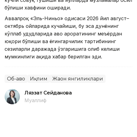
бўлиши хавфини оширади.
Аввалроқ «Эль-Ниньо» ҳодисаси 2026 йил август–
октябрь ойларида кучайиши, бу эса дунёнинг
кўплаб ҳудудларида ҳаво ҳароратининг меъёрдан
юқори бўлиши ва ёғингарчилик тартибининг
сезиларли даражада ўзгаришига олиб келиши
мумкинлиги ҳақида хабар берилган эди.
Об-ҳаво
Иқлим
Жаҳон янгиликлари
Ляззат Сейданова
Муаллиф
14:41, 06 Август 2026
Италиянинг 27 та шаҳрида кучли