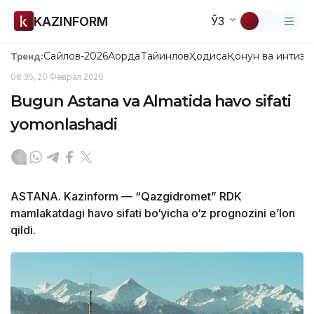
KAZINFORM
ЎЗ
Сайлов-2026
Ақорда
Тайинлов
Ҳодиса
Қонун ва интизо
Тренд:
08:35, 20 Феврал 2026
Bugun Astana va Almatida havo sifati
yomonlashadi
ASTANA. Kazinform — “Qazgidromet” RDK
mamlakatdagi havo sifati bo‘yicha o‘z prognozini e’lon
qildi.