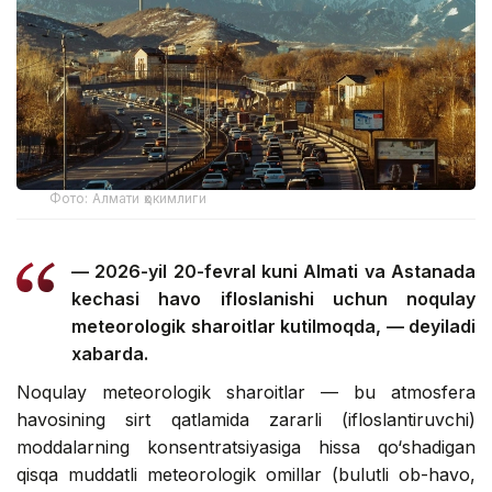
Фото: Алмати ҳокимлиги
— 2026-yil 20-fevral kuni Almati va Astanada
kechasi havo ifloslanishi uchun noqulay
meteorologik sharoitlar kutilmoqda, — deyiladi
xabarda.
Noqulay meteorologik sharoitlar — bu atmosfera
havosining sirt qatlamida zararli (ifloslantiruvchi)
moddalarning konsentratsiyasiga hissa qo‘shadigan
qisqa muddatli meteorologik omillar (bulutli ob-havo,