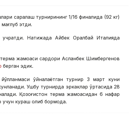
нлари саралаш турнирининг 1/16 финалида (92 кг)
 мағлуб этди.
а учратди. Натижада Айбек Оралбай Италияда
.
он терма жамоаси сардори Асланбек Шимбергенов
р
берган эдик.
йўлланмаси ўйналаётган турнир 3 март куни
якунланади. Ушбу турнирда эркаклар ўртасида 28
йналади. Қозоғистон терма жамоасидан 6 нафар
р учун кураш олиб бормоқда.