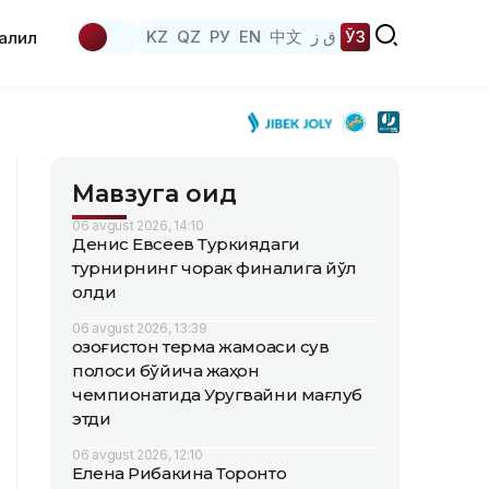
KZ
QZ
РУ
EN
中文
ق ز
ЎЗ
аҳлил
Мавзуга оид
06 avgust 2026, 14:10
Денис Евсеев Туркиядаги
турнирнинг чорак финалига йўл
олди
06 avgust 2026, 13:39
Қозоғистон терма жамоаси сув
полоси бўйича жаҳон
чемпионатида Уругвайни мағлуб
этди
06 avgust 2026, 12:10
Елена Рибакина Торонто