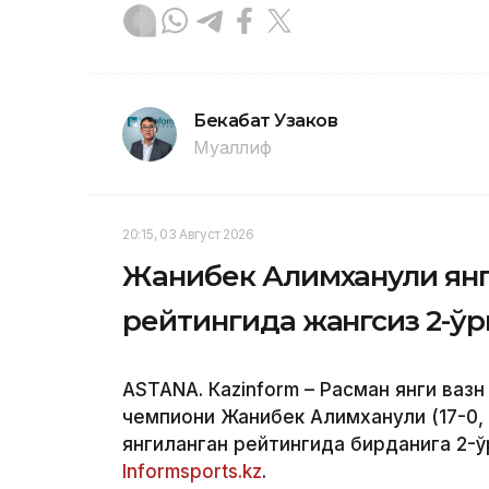
Бекабат Узаков
Муаллиф
20:15, 03 Август 2026
Жанибек Алимханули ян
рейтингида жангсиз 2-ў
ASTANА. Кazinform – Расман янги вазн
чемпиони Жанибек Алимханули (17-0,
янгиланган рейтингида бирданига 2-ў
Informsports.kz
.