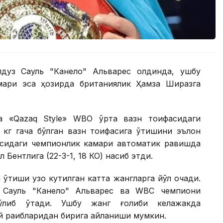
лдуз Сауль "Канело" Альварес олдинда, ушбу
ари эса ҳозирда британиялик Ҳамза Ширазга
а «Qazaq Style» WВО ўрта вазн тоифасидаги
 кг гача бўлган вазн тоифасига ўтишини эълон
фасидаги чемпионлик камари автоматик равишда
 Бентлига (22-3-1, 18 КО) насиб этди.
ўтиши узоқ кутилган катта жангларга йўл очади.
к Сауль "Канело" Альварес ва WВC чемпиони
ўлиб ўтади. Ушбу жанг ғолиби келажакда
 рақибларидан бирига айланиши мумкин.