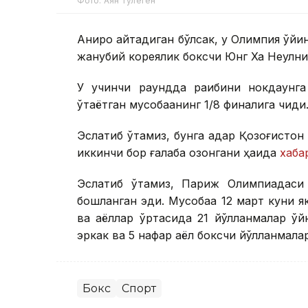
Фото: Аян Тўлеген
Аниқроқ айтадиган бўлсак, у Олимпия ўйи
жанубий кореялик боксчи Юнг Ха Неулни
У учинчи раундда рақибини нокдаунг
ўтаётган мусобақанинг 1/8 финалига чиқди
Эслатиб ўтамиз, бунга қадар Қозоғист
иккинчи бор ғалаба қозонгани ҳақида
хаба
Эслатиб ўтамиз, Париж Олимпиадаси 
бошланган эди. Мусобақа 12 март куни 
ва аёллар ўртасида 21 йўлланмалар ў
эркак ва 5 нафар аёл боксчи йўлланмала
Бокс
Спорт