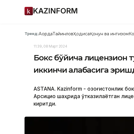
KAZINFORM
Ақорда
Тайинлов
Ҳодиса
Қонун ва интизом
Ко
Тренд:
11:39, 08 Март 2024
Бокс бўйича лицензион 
иккинчи ғалабасига эриш
ASTANA. Kazinform - Қозоғистонлик б
Арсицио шаҳрида ўтказилаётган лице
киритди.