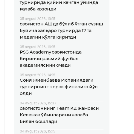
турнирида қийин кечган ўйинда
ғалаба қозонди
05 avgust 2026, 19:15
Қозоғистон АҚШда бўлиб ўтган сузиш
бўйича халқаро турнирда 17 та
медални қўлга киритди
05 avgust 2026, 16:15
PSG Academy Қозоғистонда
биринчи расмий футбол
академиясини очади
05 avgust 2026, 14:15
Соня Жиенбаева Испаниядаги
турнирнинг чорак финалига йўл
олди
04 avgust 2026, 15:37
Қозоғистоннинг Team KZ жамоаси
Келажак ўйинларини ғалаба
билан бошлади
04 avgust 2026, 15:15