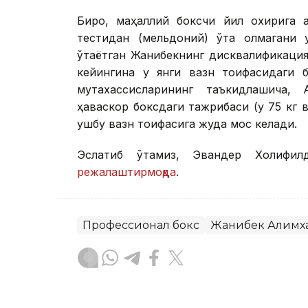
Бироқ, маҳаллий боксчи йил охирига 
тестидан (мельдоний) ўта олмагани 
ўтаётган Жанибекнинг дисквалификаци
кейингина у янги вазн тоифасидаги 
мутахассисларининг таъкидлашича,
ҳаваскор боксдаги тажрибаси (у 75 кг 
ушбу вазн тоифасига жуда мос келади.
Эслатиб ўтамиз, Эвандер Холифил
режалаштирмоқда
.
Профессионал бокс
Жанибек Алимх