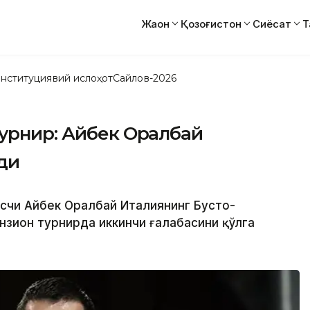
Жаҳон
Қозоғистон
Сиёсат
Т
нституциявий ислоҳот
Сайлов-2026
турнир: Айбек Оралбай
ди
оксчи Айбек Оралбай Италиянинг Бусто-
нзион турнирда иккинчи ғалабасини қўлга