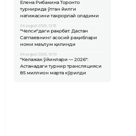
Елена Рибакина Торонто
турнирида ўтган йилги
натижасини такрорлай оладими
04 avgust 2026, 13:15
"Челси"даги рақобат: Дастан
Сатпаевнинг асосий рақиблари
номи маълум қилинди
04 avgust 2026, 10:10
"Келажак ўйинлари — 2026":
Астанадаги турнир трансляцияси
85 миллион марта кўрилди