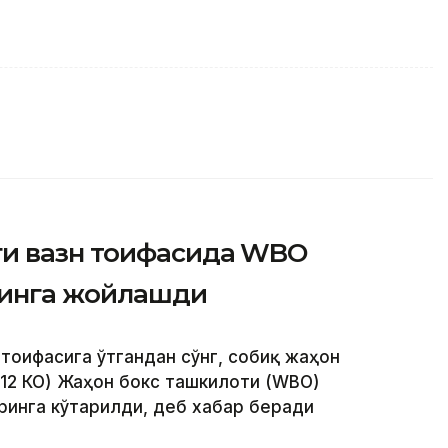
ги вазн тоифасида WBO
ринга жойлашди
 тоифасига ўтгандан сўнг, собиқ жаҳон
 12 КО) Жаҳон бокс ташкилоти (WBО)
ринга кўтарилди, деб хабар беради