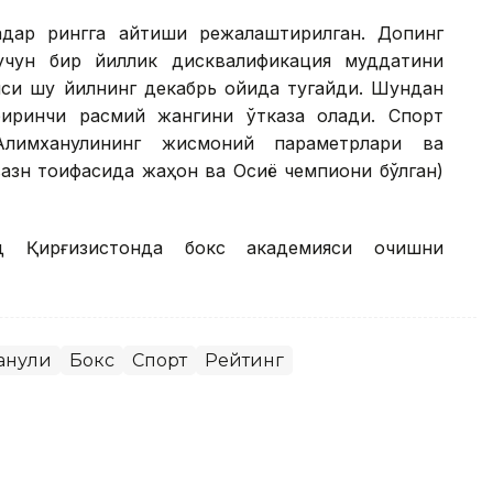
қадар рингга қайтиши режалаштирилган. Допинг
учун бир йиллик дисквалификация муддатини
яси шу йилнинг декабрь ойида тугайди. Шундан
биринчи расмий жангини ўтказа олади. Спорт
 Алимханулининг жисмоний параметрлари ва
вазн тоифасида жаҳон ва Осиё чемпиони бўлган)
д Қирғизистонда бокс академияси очишни
анули
Бокс
Спорт
Рейтинг