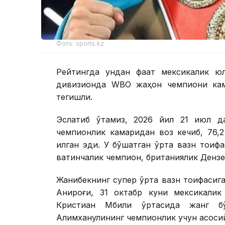
Фото: sports.kz
Рейтингда ундан фақат мексикалик ю
дивизионда WBО жаҳон чемпиони кам
тегишли.
Эслатиб ўтамиз, 2026 йил 21 июл д
чемпионлик камаридан воз кечиб, 76,2
қилган эди. У бўшатган ўрта вазн тои
вақтинчалик чемпион, британиялик Дензел
Жанибекнинг супер ўрта вазн тоифасига 
Аниқроғи, 31 октабр куни мексикали
Кристиан Мбили ўртасида жанг б
Алимханулининг чемпионлик учун асосий