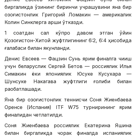
биргаликда ўзининг биринчи учрашувини яна бир
қозоғистонлик Григорий Ломакин — америкалик
Колин Синклерга қарши ўтказди.
1 соатдан сал кўпроқ давом этган ўйин
Қозоғистон-Хитой жуфтлигининг 6:2, 6:4 ҳисобида
ғалабаси билан якунланди.
Денис Евсеев — Фацзин Сунь ярим финалга чиқиш
учун беларуслик Сергей Бетов — россиялик Илья
Симакин ёки япониялик Юсуке Кусухара —
Шунсуке Накагава жуфтлиги ғолиби билан
рақобатлашади.
Яна бир қозоғистонлик теннисчи Соня Жиенбаева
Оренсе (Испания) ITF W75 турнирининг ярим
финалидан четлатилди.
Соня Жиенбаева россиялик Екатерина Яшина
билан биргаликда чорак финалда испаниялик