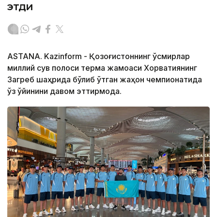
этди
ASTANA. Kazinform - Қозоғистоннинг ўсмирлар
миллий сув полоси терма жамоаси Хорватиянинг
Загреб шаҳрида бўлиб ўтган жаҳон чемпионатида
ўз ўйинини давом эттирмоқда.