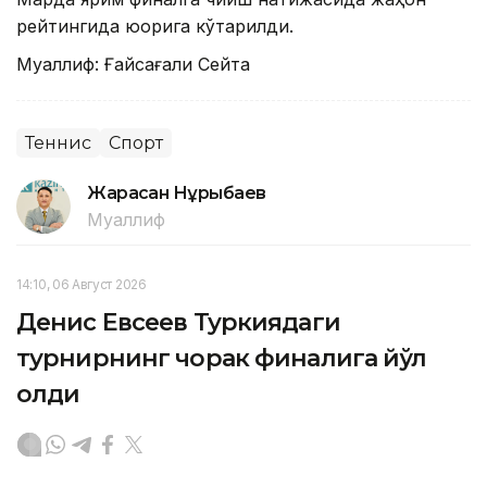
рейтингида юқорига кўтарилди.
Муаллиф: Ғайсағали Сейтақ
Теннис
Спорт
Жарасқан Нұрыбаев
Муаллиф
14:10, 06 Август 2026
Денис Евсеев Туркиядаги
турнирнинг чорак финалига йўл
олди