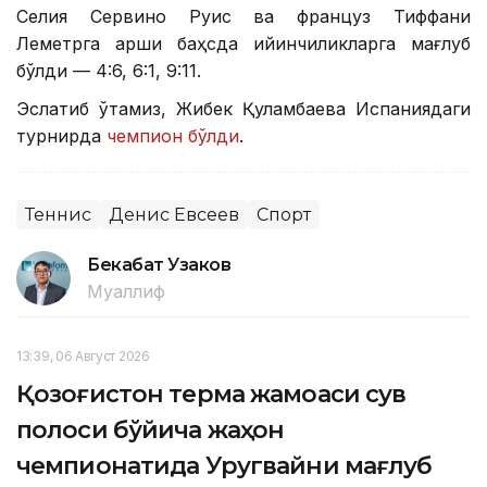
Селия Сервино Руис ва француз Тиффани
Леметрга қарши баҳсда қийинчиликларга мағлуб
бўлди — 4:6, 6:1, 9:11.
Эслатиб ўтамиз, Жибек Қуламбаева Испаниядаги
турнирда
чемпион бўлди
.
Теннис
Денис Евсеев
Спорт
Бекабат Узаков
Муаллиф
13:39, 06 Август 2026
Қозоғистон терма жамоаси сув
полоси бўйича жаҳон
чемпионатида Уругвайни мағлуб