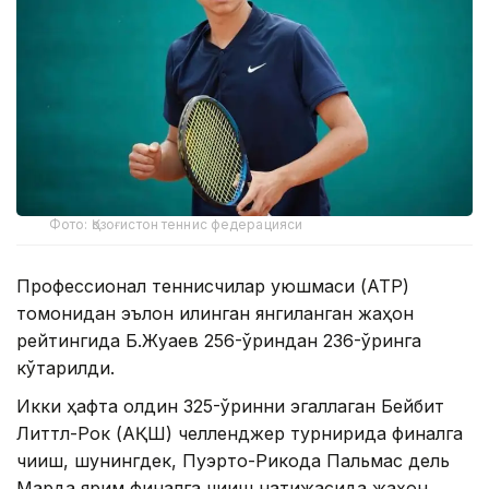
Фото: Қозоғистон теннис федерацияси
Профессионал теннисчилар уюшмаси (АТР)
томонидан эълон қилинган янгиланган жаҳон
рейтингида Б.Жуқаев 256-ўриндан 236-ўринга
кўтарилди.
Икки ҳафта олдин 325-ўринни эгаллаган Бейбит
Литтл-Рок (АҚШ) челленджер турнирида финалга
чиқиш, шунингдек, Пуэрто-Рикода Пальмас дель
Марда ярим финалга чиқиш натижасида жаҳон