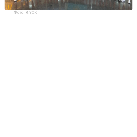
Фото: ҚР ҰОК
Учинчи ўйинда қозоғистонлик спортчилар
Уругвайни катта фарқ билан мағлуб этишди. Ўйин
22:5 ҳисобида якунланди.
ҚР МОҚ маълумотларига кўра, Қозоғистон терма
жамоаси ўйинчиси Максим Сасин ўйиннинг энг
яхши ўйинчиси деб топилди.
Бугун, 6 август куни Қозоғистон терма жамоаси
Туркия билан тўқнаш келади.
Эслатиб ўтамиз, жаҳон чемпионатининг биринчи
ўйинида миллий терма жамоа Мисрга ютқазган
эди, бироқ иккинчи ўйинда Сингапурни мағлуб
этди.