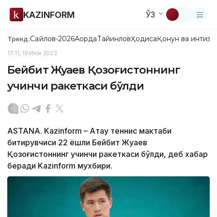
KAZINFORM
ЎЗ
Сайлов-2026
Ақорда
Тайинлов
Ҳодиса
Қонун ва интизо
Тренд:
17:11, 19 Июн 2023
Бейбит Жуқаев Қозоғистоннинг
учинчи ракеткаси бўлди
ASTANA. Kazinform – Ақтау теннис мактаби
битирувчиси 22 ёшли Бейбит Жуқаев
Қозоғистоннинг учинчи ракеткаси бўлди, деб хабар
беради Kazinform мухбири.