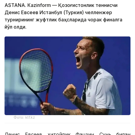
ASTANА. Кazinform — Қозоғистонлик теннисчи
Денис Евсеев Истанбул (Туркия) челленжер
турнирининг жуфтлик баҳсларида чорак финалга
йўл олди.
Фото: ktf.kz
Денис Евсеев хитойлик Фацзин Сунь билан