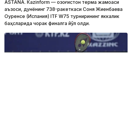
ASTANА. Кazinform — Қозоғистон терма жамоаси
аъзоси, дунёнинг 738-ракеткаси Соня Жиенбаева
Оуренсе (Испания) ITF W75 турнирининг яккалик
баҳсларида чорак финалга йўл олди.
Фото: olympic.kz
Иккинчи босқичда қозоғистонлик теннисчи