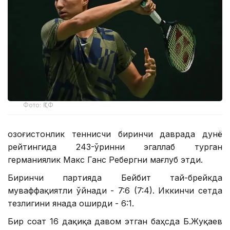
Фото: ҚТФ
Қозоғистонлик теннисчи биринчи даврада дунё
рейтингида 243-ўринни эгаллаб турган
германиялик Макс Ганс Ребергни мағлуб этди.
Биринчи партияда Бейбит тай-брейкда
муваффақиятли ўйнади - 7:6 (7:4). Иккинчи сетда
тезлигини янада оширди - 6:1.
Бир соат 16 дақиқа давом этган баҳсда Б.Жуқаев