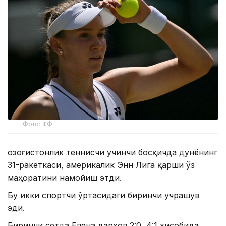
Фото: ҚТФ
Қозоғистонлик теннисчи учинчи босқичда дунёнинг
31-ракеткаси, америкалик Энн Лига қарши ўз
маҳоратини намойиш этди.
Бу икки спортчи ўртасидаги биринчи учрашув
эди.
Биринчи сетда Елена дарҳол 2:0, 4:1 ҳисобида