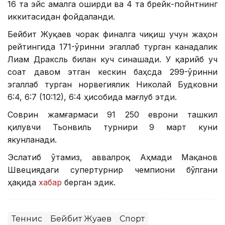
16 та эйс амалга оширди ва 4 та брейк-пойнтнинг
иккитасидан фойдаланди.
Бейбит Жуқаев чорак финалга чиқиш учун жаҳон
рейтингида 171-ўринни эгаллаб турган канадалик
Лиам Драксль билан куч синашади. У қарийб уч
соат давом этган кескин баҳсда 299-ўринни
эгаллаб турган норвегиялик Николай Будковни
6:4, 6:7 (10:12), 6:4 ҳисобида мағлуб этди.
Соврин жамғармаси 91 250 еврони ташкил
қилувчи Тьонвиль турнири 9 март куни
якунланади.
Эслатиб ўтамиз, аввалроқ Аҳмади Мақанов
Швециядаги супертурнир чемпиони бўлгани
ҳақида
хабар
берган эдик.
Теннис
Бейбит Жуқаев
Спорт