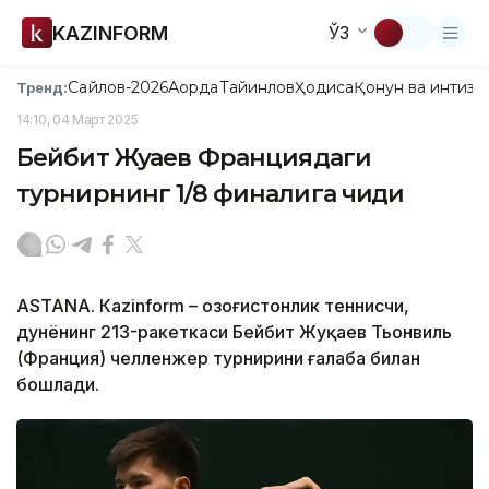
KAZINFORM
ЎЗ
Сайлов-2026
Ақорда
Тайинлов
Ҳодиса
Қонун ва интизо
Тренд:
14:10, 04 Март 2025
Бейбит Жуқаев Франциядаги
турнирнинг 1/8 финалига чиқди
ASTANА. Кazinform – Қозоғистонлик теннисчи,
дунёнинг 213-ракеткаси Бейбит Жуқаев Тьонвиль
(Франция) челленжер турнирини ғалаба билан
бошлади.