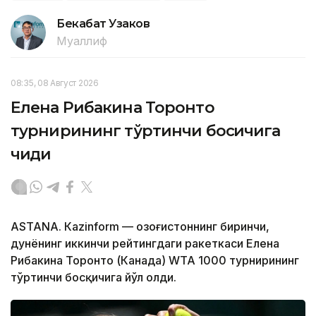
Бекабат Узаков
Муаллиф
08:35, 08 Август 2026
Елена Рибакина Торонто
турнирининг тўртинчи босқичига
чиқди
ASTANА. Кazinform — Қозоғистоннинг биринчи,
дунёнинг иккинчи рейтингдаги ракеткаси Елена
Рибакина Торонто (Канада) WТА 1000 турнирининг
тўртинчи босқичига йўл олди.