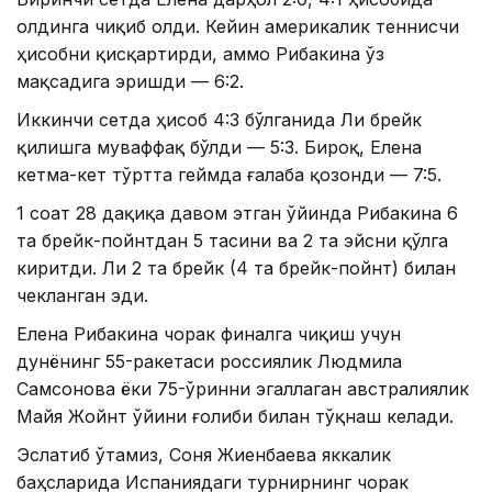
олдинга чиқиб олди. Кейин америкалик теннисчи
ҳисобни қисқартирди, аммо Рибакина ўз
мақсадига эришди — 6:2.
Иккинчи сетда ҳисоб 4:3 бўлганида Ли брейк
қилишга муваффақ бўлди — 5:3. Бироқ, Елена
кетма-кет тўртта геймда ғалаба қозонди — 7:5.
1 соат 28 дақиқа давом этган ўйинда Рибакина 6
та брейк-пойнтдан 5 тасини ва 2 та эйсни қўлга
киритди. Ли 2 та брейк (4 та брейк-пойнт) билан
чекланган эди.
Елена Рибакина чорак финалга чиқиш учун
дунёнинг 55-ракетаси россиялик Людмила
Самсонова ёки 75-ўринни эгаллаган австралиялик
Майя Жойнт ўйини ғолиби билан тўқнаш келади.
Эслатиб ўтамиз, Соня Жиенбаева яккалик
баҳсларида Испаниядаги турнирнинг чорак