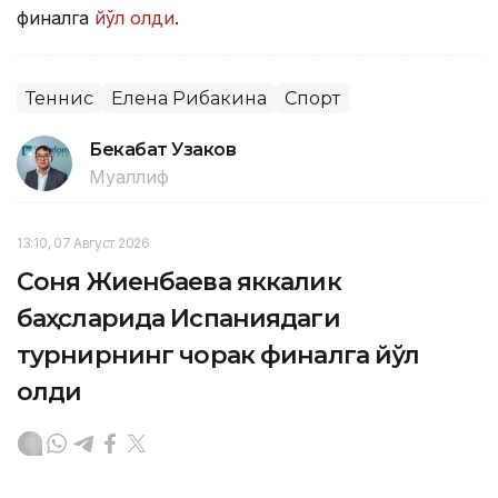
финалга
йўл олди
.
Теннис
Елена Рибакина
Спорт
Бекабат Узаков
Муаллиф
13:10, 07 Август 2026
Соня Жиенбаева яккалик
баҳсларида Испаниядаги
турнирнинг чорак финалга йўл
олди