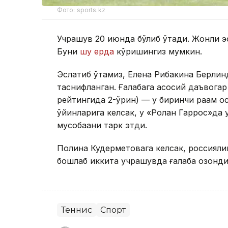
Фото: sports.kz
Учрашув 20 июнда бўлиб ўтади. Жонли эф
Буни
шу ерда
кўришингиз мумкин.
Эслатиб ўтамиз, Елена Рибакина Берлин
таснифланган. Ғалабага асосий даъвога
рейтингида 2-ўрин) — у биринчи рақам о
ўйинларига келсак, у «Ролан Гаррос»да у
мусобақани тарк этди.
Полина Кудерметовага келсак, россиял
бошлаб иккита учрашувда ғалаба қозонди
Теннис
Спорт