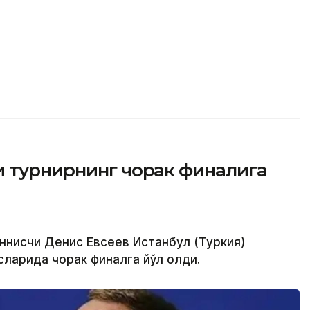
и турнирнинг чорак финалига
еннисчи Денис Евсеев Истанбул (Туркия)
ларида чорак финалга йўл олди.