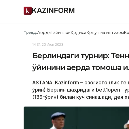
KAZINFORM
Ақорда
Тайинлов
Ҳодиса
Қонун ва интизом
Ко
Тренд:
14:31, 20 Июн 2023
Берлиндаги турнир: Тен
ўйинини қаерда томоша қ
ASTANA. Kazinform – Қозоғистонлик т
ўрин) Берлин шаҳридаги bett1open т
(139-ўрин) билан куч синашади, дея х