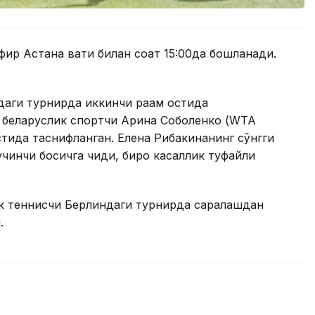
ир Астана вақти билан соат 15:00да бошланади.
даги турнирда иккинчи рақам остида
р беларуслик спортчи Арина Соболенко (WТА
стида таснифланган. Елена Рибакинанинг сўнгги
чинчи босқичга чиқди, бироқ касаллик туфайли
ик теннисчи Берлиндаги турнирда саралашдан
.