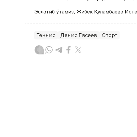
Эслатиб ўтамиз, Жибек Қуламбаева Исп
Теннис
Денис Евсеев
Спорт
Бекабат Узаков
Муаллиф
12:10, 06 Август 2026
Елена Рибакина Торонто 
ўйинда ғалаба қозонди