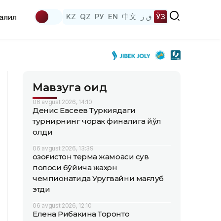
KZ
QZ
РУ
EN
中文
ق ز
ЎЗ
аҳлил
Мавзуга оид
06 avgust 2026, 14:10
Денис Евсеев Туркиядаги
турнирнинг чорак финалига йўл
олди
06 avgust 2026, 13:39
Қозоғистон терма жамоаси сув
полоси бўйича жаҳон
чемпионатида Уругвайни мағлуб
этди
06 avgust 2026, 12:10
Елена Рибакина Торонто