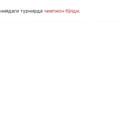
аниядаги турнирда
чемпион бўлди
.
турнирида қийин кечган