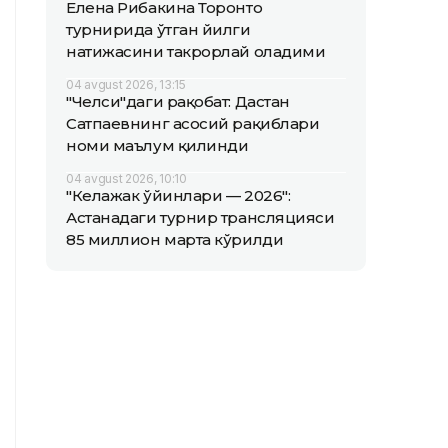
Елена Рибакина Торонто
турнирида ўтган йилги
натижасини такрорлай оладими
04 avgust 2026, 13:15
"Челси"даги рақобат: Дастан
Сатпаевнинг асосий рақиблари
номи маълум қилинди
04 avgust 2026, 10:10
"Келажак ўйинлари — 2026":
Астанадаги турнир трансляцияси
85 миллион марта кўрилди