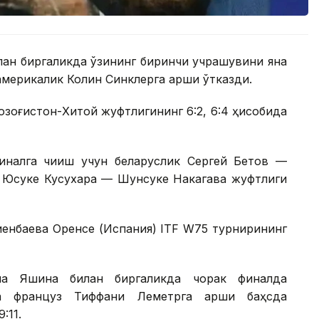
лан биргаликда ўзининг биринчи учрашувини яна
америкалик Колин Синклерга қарши ўтказди.
Қозоғистон-Хитой жуфтлигининг 6:2, 6:4 ҳисобида
налга чиқиш учун беларуслик Сергей Бетов —
к Юсуке Кусухара — Шунсуке Накагава жуфтлиги
иенбаева Оренсе (Испания) ITF W75 турнирининг
на Яшина билан биргаликда чорак финалда
а француз Тиффани Леметрга қарши баҳсда
:11.