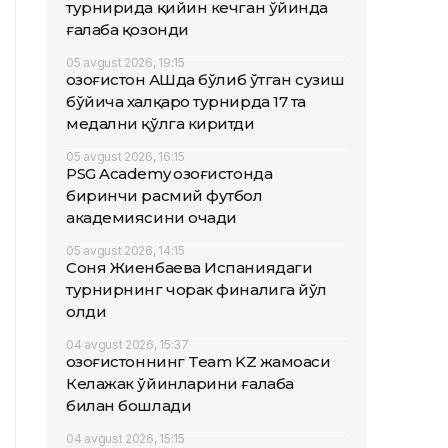
турнирида қийин кечган ўйинда
ғалаба қозонди
05 avgust 2026, 19:15
Қозоғистон АҚШда бўлиб ўтган сузиш
бўйича халқаро турнирда 17 та
медални қўлга киритди
05 avgust 2026, 16:15
PSG Academy Қозоғистонда
биринчи расмий футбол
академиясини очади
05 avgust 2026, 14:15
Соня Жиенбаева Испаниядаги
турнирнинг чорак финалига йўл
олди
04 avgust 2026, 15:37
Қозоғистоннинг Team KZ жамоаси
Келажак ўйинларини ғалаба
билан бошлади
04 avgust 2026, 15:15