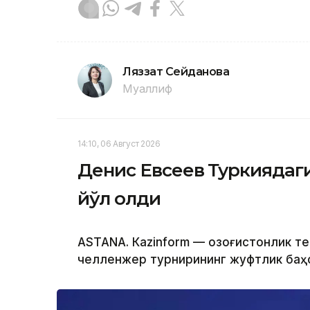
Ляззат Сейданова
Муаллиф
14:10, 06 Август 2026
Денис Евсеев Туркиядаг
йўл олди
ASTANА. Кazinform — Қозоғистонлик т
челленжер турнирининг жуфтлик баҳс