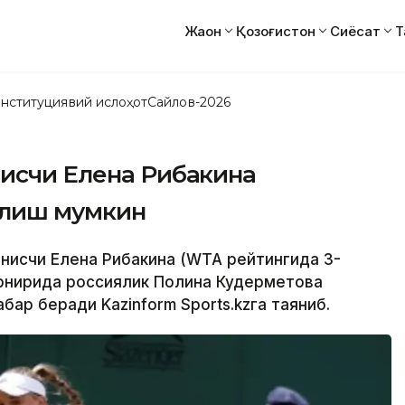
Жаҳон
Қозоғистон
Сиёсат
Т
нституциявий ислоҳот
Сайлов-2026
нисчи Елена Рибакина
илиш мумкин
еннисчи Елена Рибакина (WТА рейтингида 3-
урнирида россиялик Полина Кудерметова
абар беради Kazinform Sports.kzга таяниб.