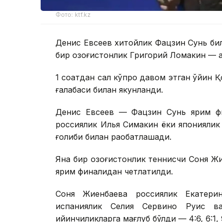
Фото: ktf.kz
Денис Евсеев хитойлик Фацзин Сунь би
бир қозоғистонлик Григорий Ломакин — 
1 соатдан сал кўпроқ давом этган ўйин 
ғалабаси билан якунланди.
Денис Евсеев — Фацзин Сунь ярим фи
россиялик Илья Симакин ёки японияли
ғолиби билан рақобатлашади.
Яна бир қозоғистонлик теннисчи Соня Ж
ярим финалидан четлатилди.
Соня Жиенбаева россиялик Екатери
испаниялик Селия Сервино Руис в
қийинчиликларга мағлуб бўлди — 4:6, 6:1, 9