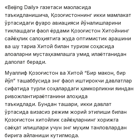
«Beijing Daily» газетаси мақоласида
таъкидланишича, Қозоғистоннинг икки мамлакат
ўртасидаги фуқаро авиацияси йўналишларини
тиклашдаги фаол ёрдами Қозоғистон Хитойнинг
сайёҳлик салоҳиятига жуда оптимистик қарашини
ва шу тариқа Хитой билан туризм соҳасида
алоқаларни мустаҳкамлашга умид қилаётганидан
далолат беради.
Муаллиф Қозоғистон ва Хитой “Бир макон, бир
йўл” ташаббусида энг фаол иштирокчи давлатлар
сифатида турли соҳалардаги ҳамкорликни яқиндан
ривожлантираётганини алоҳида
таъкидлади. Бундан ташқари, икки давлат
ўртасида визасиз режим жорий этилиши билан
Қозоғистон хитойлик сайёҳларнинг хорижга
саёҳат қилишлари учун энг муҳим танловлардан
бирига айланиши кутилмоқда.