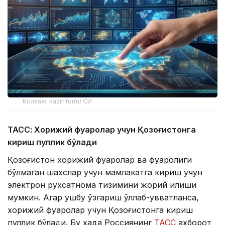
Коллаж: kazinform/ СИ
ТАСС: Хорижий фуқаролар учун Қозоғистонга
кириш пуллик бўлади
Қозоғистон хорижий фуқаролар ва фуқаролиги
бўлмаган шахслар учун мамлакатга кириш учун
электрон рухсатнома тизимини жорий қилиши
мумкин. Агар ушбу ўзгариш қўллаб-қувватланса,
хорижий фуқаролар учун Қозоғистонга кириш
пуллик бўлади. Бу ҳақда Россиянинг
ТАСС
ахборот