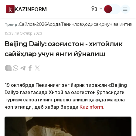
KAZINFORM
ЎЗ
Сайлов-2026
Ақорда
Тайинлов
Ҳодиса
Қонун ва интизо
Тренд:
15:33, 19 Октябр 2023
Beijing Daily: Қозоғистон - хитойлик
сайёҳлар учун янги йўналиш
19 октябрда Пекиннинг энг йирик тиражли «Beijing
Daily» газетасида Хитой ва Қозоғистон ўртасидаги
туризм саноатининг ривожланиши ҳақида мақола
чоп этилди, деб хабар беради
Kazinform
.