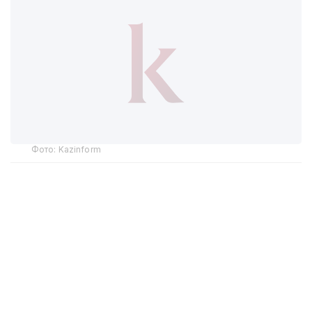
Фото: Kazinform
Форумнинг асосий мавзулари сунъий интеллект
даврида журналистиканинг истиқболлари ва
қийинчиликлари, рақамли технологиялардан
фойдаланиш, ортиқча ва ишончсиз маълумотларга
қарши курашиш, медиа саноатининг кадрлар
салоҳиятини мустаҳкамлаш ва анъанавий
таҳририятларни ўзгартиришдан иборат эди.