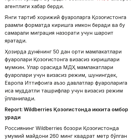
агентлиги хабар берди.
Янги тартиб хорижий фуқароларга Қозоғистонга
рақамли форматда киришга имкон беради ва бу
самарали миграция назорати учун шароит
яратади.
Ҳозирда дунёнинг 50 дан ортиқ мамлакатлари
фуқаролари Қозоғистонга визасиз киришлари
мумкин. Улар орасида МДҲ мамлакатлари
фуқаролари учун визасиз режим, шунингдек,
Европа Иттифоқига аъзо давлатлар фуқароларига
қисқа муддатли ташрифлар учун визасиз режим
қўлланилади.
Report: Wildberries Қозоғистонда иккита омбор
қуради
Россиянинг Wildberries бозори Қозоғистонда
умумий майдони 260 минг квадрат метр бўлган