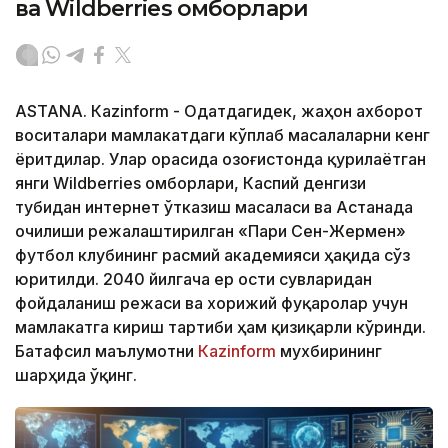
ва Wildberries омборлари
ASTANА. Кazinform - Одатдагидек, жаҳон ахборот
воситалари мамлакатдаги кўплаб масалаларни кенг
ёритдилар. Улар орасида Қозоғистонда қурилаётган
янги Wildberries омборлари, Каспий денгизи
тубидан интернет ўтказиш масаласи ва Астанада
очилиши режалаштирилган «Пари Сен-Жермен»
футбол клубининг расмий академияси ҳақида сўз
юритилди. 2040 йилгача ер ости сувларидан
фойдаланиш режаси ва хорижий фуқаролар учун
мамлакатга кириш тартиби ҳам қизиқарли кўринди.
Батафсил маълумотни
Кazinform
мухбирининг
шарҳида ўқинг.