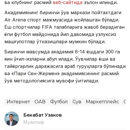
ва клубнинг расмий
веб-сайтида
эълон қилинди.
Академиянинг биринчи ўқув маркази пойтахтдаги
Air Arena спорт мажмуасида жойлашган бўлади.
Ёш спортчилар FIFA талабларига жавоб берадиган
ёпиқ футбол майдонида йил давомида узлуксиз
машғулотлар ўтказишлари мумкин бўлади.
Биринчи мавсумда академия 6-14 ёшдаги 300 га
яқин ўғил-қизларни қабул қилади. Ўқувчилар ёши ва
тайёргарлик даражасига қараб гуруҳларга бўлинади
ва «Пари Сен-Жермен» академиясининг расмий
ўқув методологиясига мувофиқ ўқитилади.
Интернет
ОАВ
Футбол
Сув
Маркетплейс
Сп
Бекабат Узаков
Муаллиф