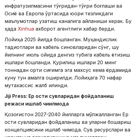
инфратузилмасини тўғридан-тўғри боғлаши ва
Осиё ва Европа ўртасида юқори тезликдаги
маълумотлар узатиш каналига айланиши керак. Бу
ҳақда
Xinhua
ахборот агентлиги хабар берди.
Лойиҳа 2025 йилда бошланган. Муҳандислик
тадқиқотлари ва кабель синовларидан сўнг, шу
йилнинг июль ойида денгиз тубига кабель ётқизиш
ишлари бошланди. Қурилиш ишлари 20 минг
тоннадан ортиқ сиғимга эга махсус кема ёрдамида
куну тун амалга оширилди. Лойиҳага 70 нафар
мутахассис жалб қилинди.
Jiji Press: Ер ости сувларидан фойдаланиш
режаси ишлаб чиқилмоқда
Қозоғистон 2027-2040 йилларга мўлжалланган Ер
ости сувларидан фойдаланиш ва уларни бошқариш
концепциясини ишлаб чиқмоқда. Сув ресурслари ва