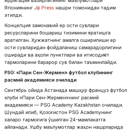
ирригация вазирлигининг маълумотлари
Япониянинг
Jiji Press
нашри томонидан тақдим
этилди.
Концепция замонавий ер ости сувлари
ресурсларини бошқариш тизимини яратишга
қаратилган. Ҳужжатнинг амалга оширилиши ер
ости сувларидан фойдаланиш самарадорлигини
оширади ва аҳоли пунктлари ва иқтисодиёт
тармоқларини барқарор сув билан таъминлайди.
PSG: «Пари Сен-Жермен» футбол клубининг
расмий академияси очилади
Сентябрь ойида Астанада машҳур француз футбол
клуби «Пари Сен-Жермен»нинг расмий
академияси — PSG Academy Kazakhstan очилади.
Шундай қилиб, Қозоғистон PSG Academyнинг
халқаро тармоғига қўшилган 24-мамлакатга
айланади. Ушбу маълумотлар жаҳон нашрларида