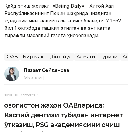
Қайд этиш жоизки, «Beijing Daily» - Хитой Халқ
Республикасининг Пекин шаҳрида чиқадиган
кундалик минтақавий газета ҳисобланади. У 1952
йил 1 октябрда ташкил этилган ва энг катта
тиражли маҳаллий газета ҳисобланади.
ОАВ
Бир макон, бир йўл
Алмати
Туризм
Аст
Ляззат Сейданова
Муаллиф
10:00, 08 Август 2026
Қозоғистон жаҳон ОАВларида:
Каспий денгизи тубидан интернет
ўтказиш, PSG академиясини очиш