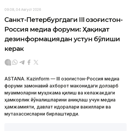
09:08, 04 Август 2026
Санкт-Петербургдаги III Қозоғистон-
Россия медиа форуми: Ҳақиқат
дезинформациядан устун бўлиши
керак
ASTANА. Кazinform — III Қозоғистон-Россия медиа
форуми замонавий ахборот маконидаги долзарб
муаммоларни муҳокама қилиш ва келажакдаги
ҳамкорлик йўналишларини аниқлаш учун медиа
ҳамжамияти, давлат идоралари вакиллари ва
мутахассисларни бирлаштирди.