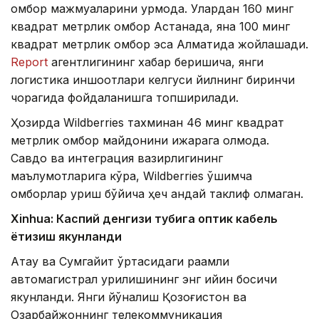
омбор мажмуаларини қурмоқда. Улардан 160 минг
квадрат метрлик омбор Астанада, яна 100 минг
квадрат метрлик омбор эса Алматида жойлашади.
Report
агентлигининг хабар беришича, янги
логистика иншоотлари келгуси йилнинг биринчи
чорагида фойдаланишга топширилади.
Ҳозирда Wildberries тахминан 46 минг квадрат
метрлик омбор майдонини ижарага олмоқда.
Савдо ва интеграция вазирлигининг
маълумотларига кўра, Wildberries қўшимча
омборлар қуриш бўйича ҳеч қандай таклиф олмаган.
Xinhuа: Каспий денгизи тубига оптик кабель
ётқизиш якунланди
Ақтау ва Сумгайит ўртасидаги рақамли
автомагистрал қурилишининг энг қийин босқичи
якунланди. Янги йўналиш Қозоғистон ва
Озарбайжоннинг телекоммуникация