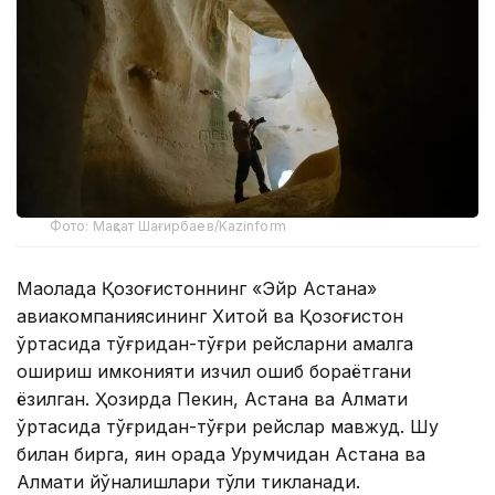
Фото: Мақсат Шағирбаев/Kazinform
Мақолада Қозоғистоннинг «Эйр Астана»
авиакомпаниясининг Хитой ва Қозоғистон
ўртасида тўғридан-тўғри рейсларни амалга
ошириш имконияти изчил ошиб бораётгани
ёзилган. Ҳозирда Пекин, Астана ва Алмати
ўртасида тўғридан-тўғри рейслар мавжуд. Шу
билан бирга, яқин орада Урумчидан Астана ва
Алмати йўналишлари тўлиқ тикланади.