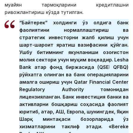
муайян тармоқларини кредитлашни
ривожлантириш кўзда тутилган.
“Байтерек” холдинги ўз олдига банк
фаолиятини нормаллаштириш ва
стратегик инвесторни жалб қилиш учун
шарт-шароит яратиш вазифасини қўйган.
Ушбу битимнинг якунланиши Қозоғистон
молия сектори учун муҳим воқеадир. Lesha
Bank Қатар фонд биржасида (QSE: QFBQ)
рўйхатга олинган ва банк операцияларини
амалга ошириш учун Qatar Financial Center
Regulatory Authority томонидан
лицензияланган. Банк инвестиция банки ва
активларни бошқариш соҳасида фаолият
юритиб, Қатар, АҚШ, Европа, шунингдек, Яқин
Шарқ минтақаси бозорларида ўз
хизматларини таклиф этади. «Bereke