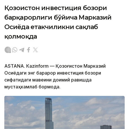
Қозоғистон инвестиция бозори
барқарорлиги бўйича Марказий
Осиёда етакчиликни сақлаб
қолмоқда
ASTANА. Кazinform — Қозоғистон Марказий
Осиёдаги энг барқарор инвестиция бозори
сифатидаги мавқеини доимий равишда
мустаҳкамлаб бормоқда.