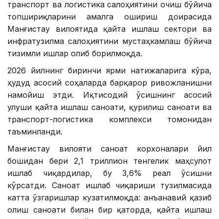
транспорт ва логистика салоҳиятини очиш бўйича
топшириқларини амалга ошириш доирасида
Манғистау вилоятида қайта ишлаш сектори ва
инфратузилма салоҳиятини мустаҳкамлаш бўйича
тизимли ишлар олиб борилмоқда.
2026 йилнинг биринчи ярми натижаларига кўра,
ҳудуд асосий соҳаларда барқарор ривожланишни
намойиш этди. Иқтисодий ўсишнинг асосий
улуши қайта ишлаш саноати, қурилиш саноати ва
транспорт-логистика комплекси томонидан
таъминланди.
Манғистау вилояти саноат корхоналари йил
бошидан бери 2,1 триллион тенгелик маҳсулот
ишлаб чиқардилар, бу 3,6% реал ўсишни
кўрсатди. Саноат ишлаб чиқариши тузилмасида
катта ўзгаришлар кузатилмоқда: анъанавий қазиб
олиш саноати билан бир қаторда, қайта ишлаш