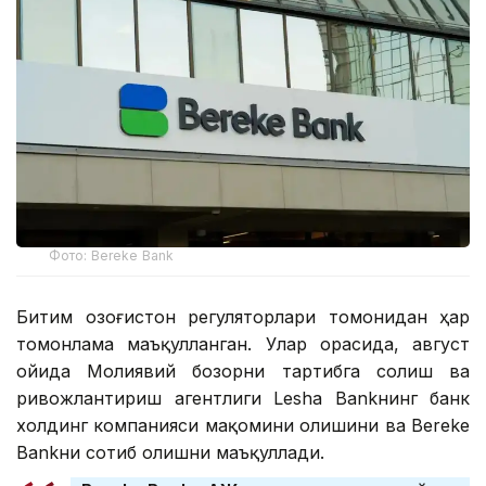
Фото: Bereke Bank
Битим Қозоғистон регуляторлари томонидан ҳар
томонлама маъқулланган. Улар орасида, август
ойида Молиявий бозорни тартибга солиш ва
ривожлантириш агентлиги Lesha Bankнинг банк
холдинг компанияси мақомини олишини ва Bereke
Bankни сотиб олишни маъқуллади.