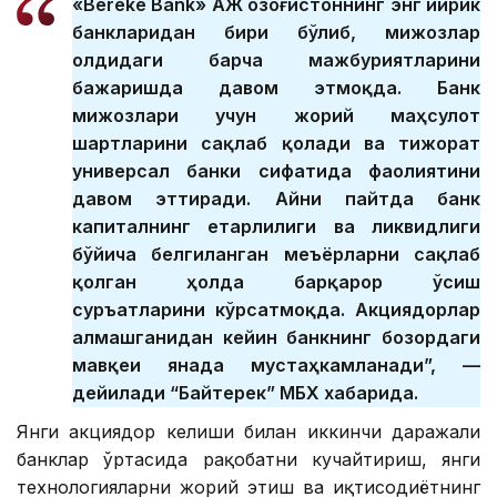
«Bereke Bank» АЖ Қозоғистоннинг энг йирик
банкларидан бири бўлиб, мижозлар
олдидаги барча мажбуриятларини
бажаришда давом этмоқда. Банк
мижозлари учун жорий маҳсулот
шартларини сақлаб қолади ва тижорат
универсал банки сифатида фаолиятини
давом эттиради. Айни пайтда банк
капиталнинг етарлилиги ва ликвидлиги
бўйича белгиланган меъёрларни сақлаб
қолган ҳолда барқарор ўсиш
суръатларини кўрсатмоқда. Акциядорлар
алмашганидан кейин банкнинг бозордаги
мавқеи янада мустаҳкамланади”, —
дейилади “Байтерек” МБХ хабарида.
Янги акциядор келиши билан иккинчи даражали
банклар ўртасида рақобатни кучайтириш, янги
технологияларни жорий этиш ва иқтисодиётнинг