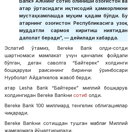
Bank» АЖнинг сотиб олиниши Қозоғистон ва
Қатар ўртасидаги иқтисодий ҳамкорликни
мустаҳкамлашда муҳим қадам бўлди. Бу
Қатарнинг Қозоғистон Республикасига узоқ
муддатли сармоя киритиш ниятидан
далолат беради”, — дейилади хабарда.
Эслатиб ўтамиз, Bereke Bank олди-сотди
шартномаси мамлакат учун қанчалик фойдали
бўлган, деган саволга “Байтерек” холдинги
бошқаруви раисининг биринчи ўринбосари
Нурболат Айдапкелов жавоб берди.
Қатар Lesha Bank “Байтерек” миллий бошқарув
холдингидан Bereke Bankни
сотиб
олди.
Bereke Bank 100 миллиард тенгелик облигациялар
чиқаради.
Bereke Bankни сотишдан тушган маблағ Миллий
жамғармага йўналтирилади.