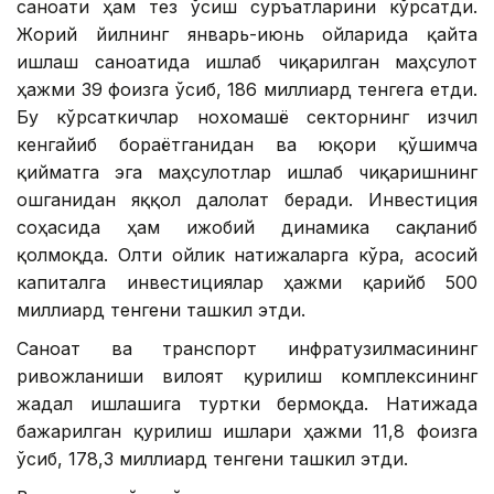
саноати ҳам тез ўсиш суръатларини кўрсатди.
Жорий йилнинг январь-июнь ойларида қайта
ишлаш саноатида ишлаб чиқарилган маҳсулот
ҳажми 39 фоизга ўсиб, 186 миллиард тенгега етди.
Бу кўрсаткичлар нохомашё секторнинг изчил
кенгайиб бораётганидан ва юқори қўшимча
қийматга эга маҳсулотлар ишлаб чиқаришнинг
ошганидан яққол далолат беради. Инвестиция
соҳасида ҳам ижобий динамика сақланиб
қолмоқда. Олти ойлик натижаларга кўра, асосий
капиталга инвестициялар ҳажми қарийб 500
миллиард тенгени ташкил этди.
Саноат ва транспорт инфратузилмасининг
ривожланиши вилоят қурилиш комплексининг
жадал ишлашига туртки бермоқда. Натижада
бажарилган қурилиш ишлари ҳажми 11,8 фоизга
ўсиб, 178,3 миллиард тенгени ташкил этди.