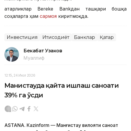
Қатарликлар Bereke Bankдан ташқари бошқа
соҳаларга ҳам
сармоя
киритмоқда.
Инвестиция
Иқтисодиёт
Банклар
Қатар
Бекабат Узаков
Муаллиф
12:15, 24 Июл 2026
Манғистауда қайта ишлаш саноати
39% га ўсди
ASTANА. Кazinform — Манғистау вилояти саноат