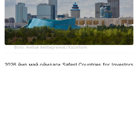
Фото: Ағибай Аяпбергенов / Kazinform
2026 йил май ойидаги Safest Countries for Investors
2026 рейтингига кўра, республика 70-ўринни
эгаллаган 2025 йил октябрь ойига нисбатан ўз
мавқеини сезиларли даражада яхшилади, у 150
мамлакат орасида 53-ўринни эгаллади. Бу натижа
мамлакатнинг иқтисодий барқарорлигига ва
макроиқтисодий барқарорликни таъминлаш,
институтларни ривожлантириш ва қулай
инвестиция муҳитини яратиш сиёсатининг
самарадорлигига халқаро ишончнинг ортиб