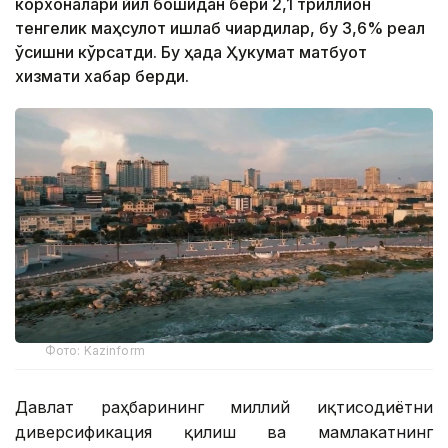
корхоналари йил бошидан бери 2,1 триллион
тенгелик маҳсулот ишлаб чиқардилар, бу 3,6% реал
ўсишни кўрсатди. Бу ҳақда Ҳукумат матбуот
хизмати хабар берди.
Фото: Kazinform
Давлат раҳбарининг миллий иқтисодиётни
диверсификация қилиш ва мамлакатнинг