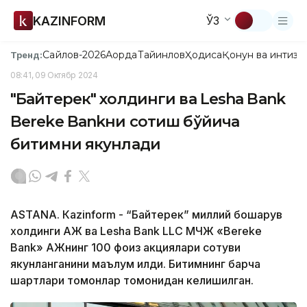
KAZINFORM
ЎЗ
Сайлов-2026
Ақорда
Тайинлов
Ҳодиса
Қонун ва интизо
Тренд:
08:41, 09 Октябр 2024
"Байтерек" холдинги ва Lesha Bank
Bereke Bankни сотиш бўйича
битимни якунлади
ASTANА. Кazinform - “Байтерек” миллий бошқарув
холдинги АЖ ва Lesha Bank LLC МЧЖ «Bereke
Bank» АЖнинг 100 фоиз акциялари сотуви
якунланганини маълум қилди. Битимнинг барча
шартлари томонлар томонидан келишилган.