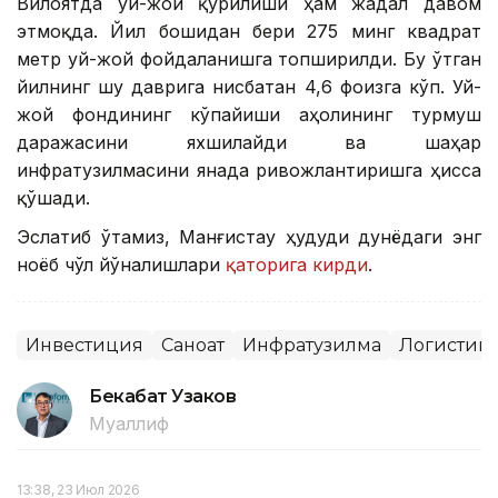
Вилоятда уй-жой қурилиши ҳам жадал давом
этмоқда. Йил бошидан бери 275 минг квадрат
метр уй-жой фойдаланишга топширилди. Бу ўтган
йилнинг шу даврига нисбатан 4,6 фоизга кўп. Уй-
жой фондининг кўпайиши аҳолининг турмуш
даражасини яхшилайди ва шаҳар
инфратузилмасини янада ривожлантиришга ҳисса
қўшади.
Эслатиб ўтамиз, Манғистау ҳудуди дунёдаги энг
ноёб чўл йўналишлари
қаторига кирди
.
Инвестиция
Саноат
Инфратузилма
Логистик
Бекабат Узаков
Муаллиф
13:38, 23 Июл 2026