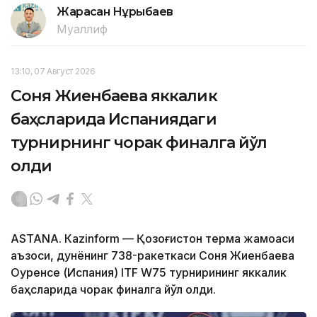
Жарасқан Нұрыбаев
Муаллиф
13:10, 07 Август 2026
Соня Жиенбаева яккалик
баҳсларида Испаниядаги
турнирнинг чорак финалга йўл
олди
ASTANА. Кazinform — Қозоғистон терма жамоаси
аъзоси, дунёнинг 738-ракеткаси Соня Жиенбаева
Оуренсе (Испания) ITF W75 турнирининг яккалик
баҳсларида чорак финалга йўл олди.