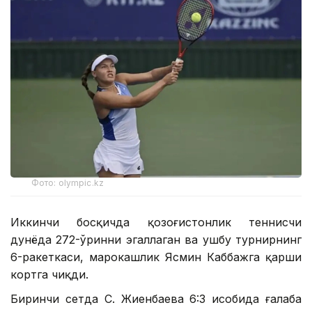
Фото: olympic.kz
Иккинчи босқичда қозоғистонлик теннисчи
дунёда 272-ўринни эгаллаган ва ушбу турнирнинг
6-ракеткаси, марокашлик Ясмин Каббажга қарши
кортга чиқди.
Биринчи сетда С. Жиенбаева 6:3 ҳисобида ғалаба