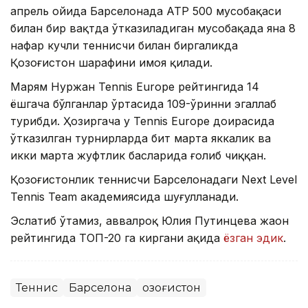
апрель ойида Барселонада АТР 500 мусобақаси
билан бир вақтда ўтказиладиган мусобақада яна 8
нафар кучли теннисчи билан биргаликда
Қозоғистон шарафини ҳимоя қилади.
Марям Нуржан Tennis Europe рейтингида 14
ёшгача бўлганлар ўртасида 109-ўринни эгаллаб
турибди. Ҳозиргача у Tennis Europe доирасида
ўтказилган турнирларда бит марта яккалик ва
икки марта жуфтлик баҳсларида ғолиб чиққан.
Қозоғистонлик теннисчи Барселонадаги Next Level
Tennis Team академиясида шуғулланади.
Эслатиб ўтамиз, аввалроқ Юлия Путинцева жаҳон
рейтингида ТОП-20 га киргани ҳақида
ёзган эдик
.
Теннис
Барселона
Қозоғистон