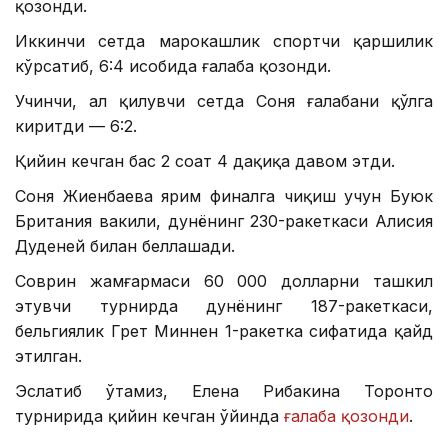
қозонди.
Иккинчи сетда марокашлик спортчи қаршилик
кўрсатиб, 6:4 ҳисобида ғалаба қозонди.
Учинчи, ҳал қилувчи сетда Соня ғалабани қўлга
киритди — 6:2.
Қийин кечган баҳс 2 соат 4 дақиқа давом этди.
Соня Жиенбаева ярим финалга чиқиш учун Буюк
Британия вакили, дунёнинг 230-ракеткаси Алисия
Дуденей билан беллашади.
Соврин жамғармаси 60 000 долларни ташкил
этувчи турнирда дунёнинг 187-ракеткаси,
бельгиялик Грет Миннен 1-ракетка сифатида қайд
этилган.
Эслатиб ўтамиз, Елена Рибакина Торонто
турнирида қийин кечган ўйинда
ғалаба қозонди
.