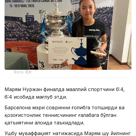
Фото: ҚТФ
Марям Нуржан финалда маҳаллий спортчини 6:4,
6:4 ҳисобида мағлуб этди.
Барселона мэри совринни ғолибга топширди ва
қозоғистонлик теннисчининг ғалабага бўлган
қатъиятини алоҳида таъкидлади.
Ушбу муваффақият натижасида Марям шу йилнинг