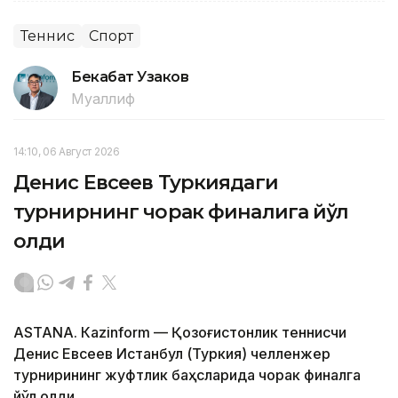
Теннис
Спорт
Бекабат Узаков
Муаллиф
14:10, 06 Август 2026
Денис Евсеев Туркиядаги
турнирнинг чорак финалига йўл
олди
ASTANА. Кazinform — Қозоғистонлик теннисчи
Денис Евсеев Истанбул (Туркия) челленжер
турнирининг жуфтлик баҳсларида чорак финалга
йўл олди.