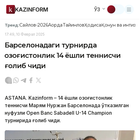
KAZINFORM
ЎЗ
Сайлов-2026
Ақорда
Тайинлов
Ҳодиса
Қонун ва интизо
Тренд:
17:49, 10 Феврал 2025
Барселонадаги турнирда
қозоғистонлик 14 ёшли теннисчи
ғолиб чиқди
ASTANA. Kazinform – 14 ёшли қозоғистонлик
теннисчи Марям Нуржан Барселонада ўтказилган
нуфузли Open Banc Sabadell U-14 Champion
турнирида ғолиб чиқди.