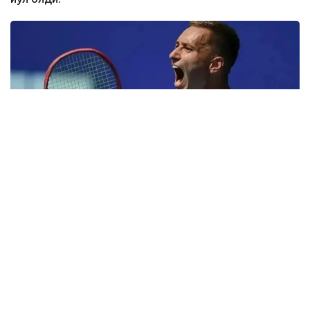
Фото: ktf.kz
Денис Евсеев хитойлик Фацзин Сунь билан
биргаликда ўзининг биринчи учрашувини яна бир
қозоғистонлик Григорий Ломакин — америкалик
Колин Синклерга қарши ўтказди.