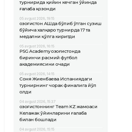
турнирида қийин кечган ўйинда
ғалаба қозонди
05 avgust 2026, 19:15
Қозоғистон АҚШда бўлиб ўтган сузиш
бўйича халқаро турнирда 17 та
медални қўлга киритди
05 avgust 2026, 16:15
PSG Academy Қозоғистонда
биринчи расмий футбол
академиясини очади
05 avgust 2026, 14:15
Соня Жиенбаева Испаниядаги
турнирнинг чорак финалига йўл
олди
04 avgust 2026, 15:37
Қозоғистоннинг Team KZ жамоаси
Келажак ўйинларини ғалаба
билан бошлади
04 avgust 2026, 15:15