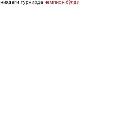
аниядаги турнирда
чемпион бўлди
.
 турнирида қийин кечган