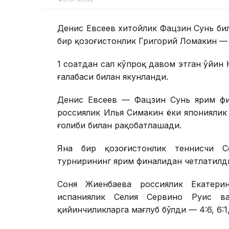
Денис Евсеев хитойлик Фацзин Сунь би
бир қозоғистонлик Григорий Ломакин — 
1 соатдан сал кўпроқ давом этган ўйин 
ғалабаси билан якунланди.
Денис Евсеев — Фацзин Сунь ярим фи
россиялик Илья Симакин ёки японияли
ғолиби билан рақобатлашади.
Яна бир қозоғистонлик теннисчи 
турнирининг ярим финалидан четлатилд
Соня Жиенбаева россиялик Екатери
испаниялик Селия Сервино Руис в
қийинчиликларга мағлуб бўлди — 4:6, 6:1, 