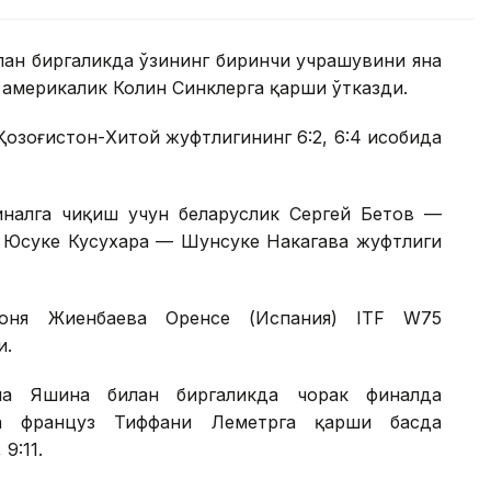
лан биргаликда ўзининг биринчи учрашувини яна
америкалик Колин Синклерга қарши ўтказди.
Қозоғистон-Хитой жуфтлигининг 6:2, 6:4 ҳисобида
налга чиқиш учун беларуслик Сергей Бетов —
к Юсуке Кусухара — Шунсуке Накагава жуфтлиги
Соня Жиенбаева Оренсе (Испания) ITF W75
и.
на Яшина билан биргаликда чорак финалда
а француз Тиффани Леметрга қарши баҳсда
9:11.