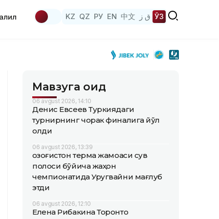
KZ
QZ
РУ
EN
中文
ق ز
ЎЗ
аҳлил
Мавзуга оид
06 avgust 2026, 14:10
Денис Евсеев Туркиядаги
турнирнинг чорак финалига йўл
олди
06 avgust 2026, 13:39
Қозоғистон терма жамоаси сув
полоси бўйича жаҳон
чемпионатида Уругвайни мағлуб
этди
06 avgust 2026, 12:10
Елена Рибакина Торонто