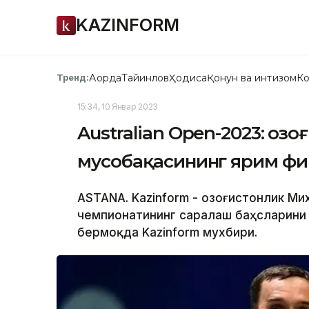
KAZINFORM
Ақорда
Тайинлов
Ҳодиса
Қонун ва интизом
Ко
Тренд:
15:34, 10 Январ 2023
Australian Open-2023: Қо
мусобақасининг ярим фи
ASTANA. Kazinform - Қозоғистонлик М
чемпионатининг саралаш баҳсларини
бермоқда Kazinform мухбири.