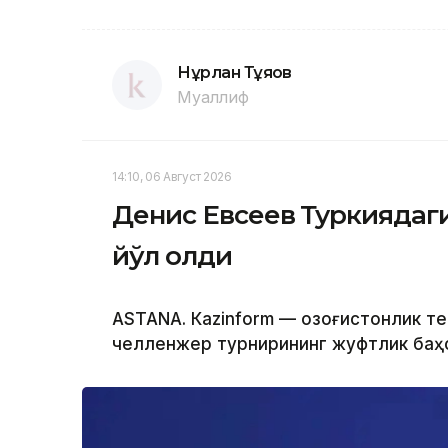
Нұрлан Тұяқов
Муаллиф
14:10, 06 Август 2026
Денис Евсеев Туркиядаг
йўл олди
ASTANА. Кazinform — Қозоғистонлик т
челленжер турнирининг жуфтлик баҳс