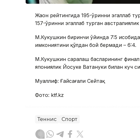
Жаҳон рейтингида 195-ўринни эгаллаб ту
157-ўринни эгаллаб турган австралияли
М.Кукушкин биринчи ўйинда 7:5 ҳисобида 
имкониятини қўлдан бой бермади – 6:4.
М.Кукушкин саралаш баҳсларининг финал
япониялик Йосуке Ватануки билан куч с
Муаллиф: Ғайсағали Сейтақ
Фото: ktf.kz
Теннис
Спорт