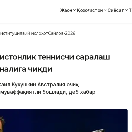
Жаҳон
Қозоғистон
Сиёсат
Т
нституциявий ислоҳот
Сайлов-2026
зоғистонлик теннисчи саралаш
налига чиқди
ихаил Кукушкин Австралия очиқ
 муваффақиятли бошлади, деб хабар