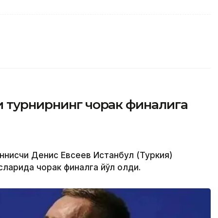
и турнирнинг чорак финалига
еннисчи Денис Евсеев Истанбул (Туркия)
ларида чорак финалга йўл олди.