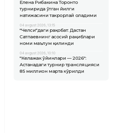
Елена Рибакина Торонто
турнирида ўтган йилги
натижасини такрорлай оладими
04 avgust 2026, 13:15
"Челси"даги рақобат: Дастан
Сатпаевнинг асосий рақиблари
номи маълум қилинди
04 avgust 2026, 10:10
"Келажак ўйинлари — 2026":
Астанадаги турнир трансляцияси
85 миллион марта кўрилди