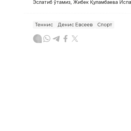
Эслатиб ўтамиз, Жибек Қуламбаева Исп
Теннис
Денис Евсеев
Спорт
Бекабат Узаков
Муаллиф
12:10, 06 Август 2026
Елена Рибакина Торонто
ўйинда ғалаба қозонди