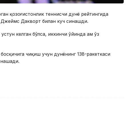
рган қозоғистонлик теннисчи дунё рейтингида
к Джеймс Дакворт билан куч синашди.
устун келган бўлса, иккинчи ўйинда ҳам ўз
 босқичига чиқиш учун дунёнинг 138-ракеткаси
инашади.