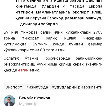
11 та балиқни қайта ишлаш заводи фаолият
юритмоқда. Улардан 4 тасида Европа
Иттифоқи мамлакатларига экспорт қилиш
ҳуқуқини берувчи Еврокод рақамлари мавжуд,
— дейилади хабарда.
Бу йил тижорат балиқчилик хўжаликлари 2765
тонна тижорат балиқ ишлаб чиқариши
кутилмоқда. Бугунги кунда бундай фермер
хўжаликлари сони 80 тага етди.
Эслатиб ўтамиз, Қозоғистонда балиқчиликни
ривожлантириш учун нима қилиш керак эканлиги
ҳақида
ёзган
эдик.
Экспорт
Қизилўрда
Ҳудудларни ривожланти
Бекабат Узаков
Муаллиф