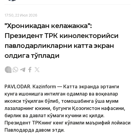
17:50, 22 Июл 2026
"Хроникадан келажакка":
Президент ТРК кинолекторийси
павлодарликларни катта экран
олдига тўплади
PAVLODAR. Кazinform — Катта экранда эртанги
кунга ишонишга интилган одамлар ва воқеалар
ҳикояси тўқилган бўлиб, томошабинга ўша муҳим
лаҳзаларнинг юкини, бугунги Қозоғистон нафасини,
бирлик ва давлат кўмаги кучини ҳис қилди.
Президент ТРКнинг кенг кўламли маърифий лойиҳаси
Павлодарда давом этди.