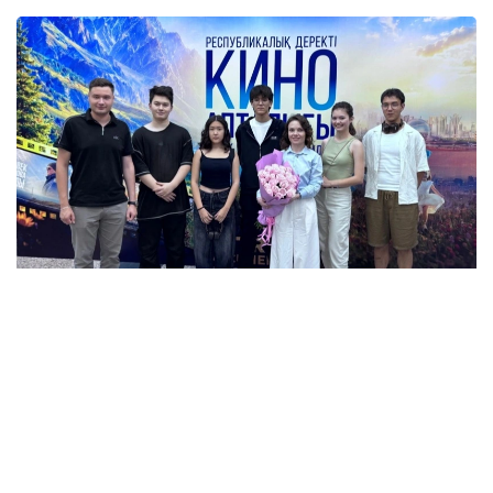
Фото: Павлодар вилояти ҳокимлиги
Шу кунларда маҳаллий кинотеатр жамият
вакиллари, ёшлар, оммавий ахборот воситалари
ходимлари ва замонавий ҳужжатли
кинематографияга қизиққан шаҳар аҳолисини
бирлаштирди. Павлодар аҳолисига Президент