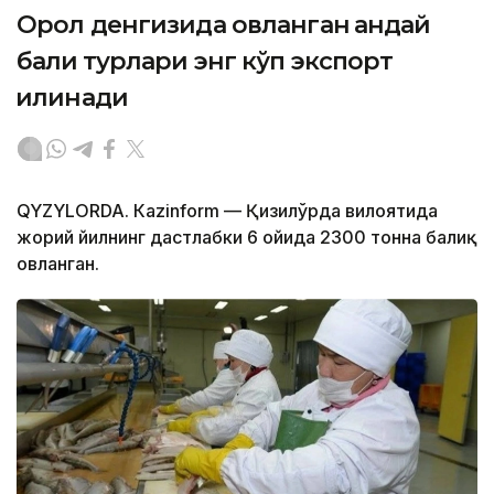
Орол денгизида овланган қандай
балиқ турлари энг кўп экспорт
қилинади
QYZYLORDA. Кazinform — Қизилўрда вилоятида
жорий йилнинг дастлабки 6 ойида 2300 тонна балиқ
овланган.