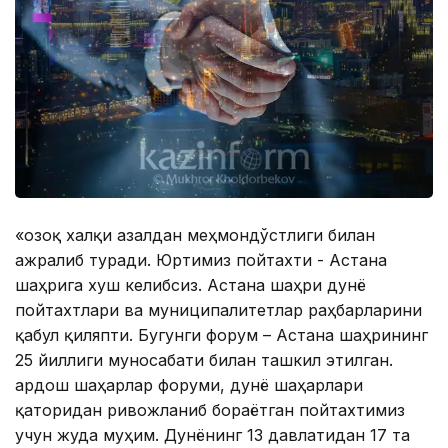
«Қозоқ халқи азалдан меҳмондўстлиги билан
ажралиб туради. Юртимиз пойтахти - Астана
шаҳрига хуш келибсиз. Астана шаҳри дунё
пойтахтлари ва муниципалитетлар раҳбарларини
қабул қиляпти. Бугунги форум – Астана шаҳрининг
25 йиллиги муносабати билан ташкил этилган.
Қардош шаҳарлар форуми, дунё шаҳарлари
қаторидан ривожланиб бораётган пойтахтимиз
учун жуда муҳим. Дунёнинг 13 давлатидан 17 та