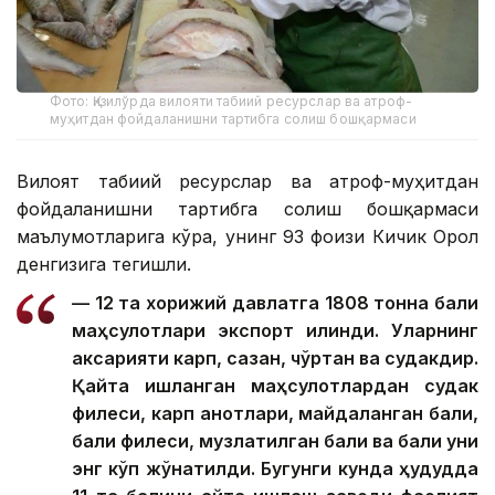
Фото: Қизилўрда вилояти табиий ресурслар ва атроф-
муҳитдан фойдаланишни тартибга солиш бошқармаси
Вилоят табиий ресурслар ва атроф-муҳитдан
фойдаланишни тартибга солиш бошқармаси
маълумотларига кўра, унинг 93 фоизи Кичик Орол
денгизига тегишли.
— 12 та хорижий давлатга 1808 тонна балиқ
маҳсулотлари экспорт қилинди. Уларнинг
аксарияти карп, сазан, чўртан ва судакдир.
Қайта ишланган маҳсулотлардан судак
филеси, карп қанотлари, майдаланган балиқ,
балиқ филеси, музлатилган балиқ ва балиқ уни
энг кўп жўнатилди. Бугунги кунда ҳудудда