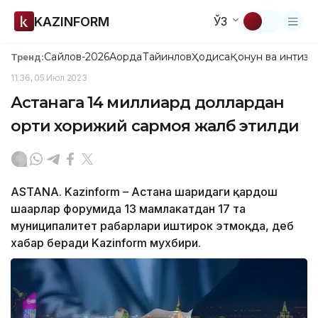
KAZINFORM
ЎЗ
Сайлов-2026
Ақорда
Тайинлов
Ҳодиса
Қонун ва интизо
Тренд:
11:36, 05 Июл 2023
Астанага 14 миллиард доллардан
ортиқ хорижий сармоя жалб этилди
ASTANA. Kazinform – Астана шаҳридаги қардош
шаҳарлар форумида 13 мамлакатдан 17 та
муниципалитет раҳбарлари иштирок этмоқда, деб
хабар беради Kazinform мухбири.