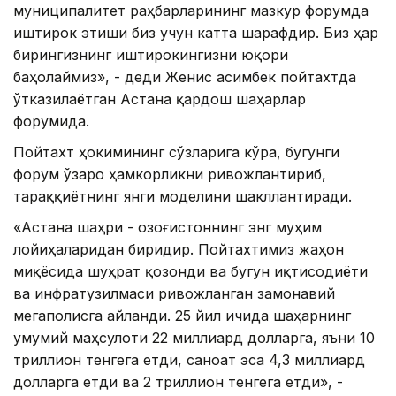
муниципалитет раҳбарларининг мазкур форумда
иштирок этиши биз учун катта шарафдир. Биз ҳар
бирингизнинг иштирокингизни юқори
баҳолаймиз», - деди Женис Қасимбек пойтахтда
ўтказилаётган Астана қардош шаҳарлар
форумида.
Пойтахт ҳокимининг сўзларига кўра, бугунги
форум ўзаро ҳамкорликни ривожлантириб,
тараққиётнинг янги моделини шакллантиради.
«Астана шаҳри - Қозоғистоннинг энг муҳим
лойиҳаларидан биридир. Пойтахтимиз жаҳон
миқёсида шуҳрат қозонди ва бугун иқтисодиёти
ва инфратузилмаси ривожланган замонавий
мегаполисга айланди. 25 йил ичида шаҳарнинг
умумий маҳсулоти 22 миллиард долларга, яъни 10
триллион тенгега етди, саноат эса 4,3 миллиард
долларга етди ва 2 триллион тенгега етди», -