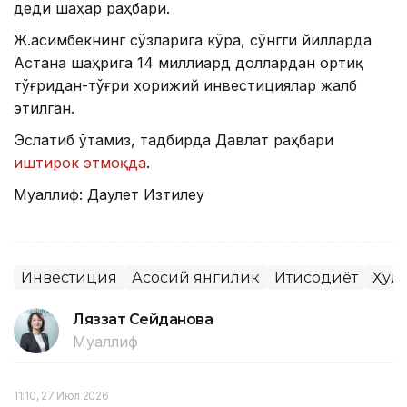
деди шаҳар раҳбари.
Ж.Қасимбекнинг сўзларига кўра, сўнгги йилларда
Астана шаҳрига 14 миллиард доллардан ортиқ
тўғридан-тўғри хорижий инвестициялар жалб
этилган.
Эслатиб ўтамиз, тадбирда Давлат раҳбари
иштирок этмоқда
.
Муаллиф: Даулет Изтилеу
Инвестиция
Асосий янгилик
Иқтисодиёт
Ҳуд
Ляззат Сейданова
Муаллиф
11:10, 27 Июл 2026