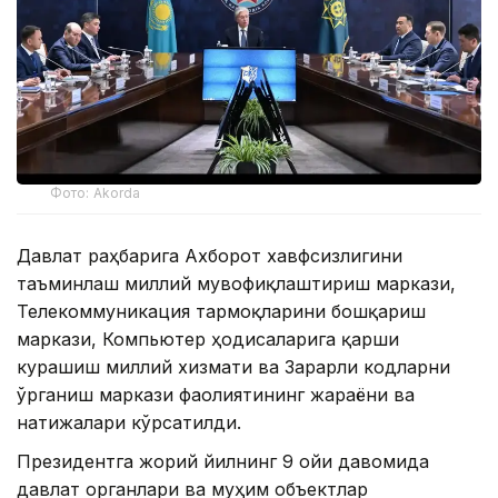
Фото: Akorda
Давлат раҳбарига Ахборот хавфсизлигини
таъминлаш миллий мувофиқлаштириш маркази,
Телекоммуникация тармоқларини бошқариш
маркази, Компьютер ҳодисаларига қарши
курашиш миллий хизмати ва Зарарли кодларни
ўрганиш маркази фаолиятининг жараёни ва
натижалари кўрсатилди.
Президентга жорий йилнинг 9 ойи давомида
давлат органлари ва муҳим объектлар