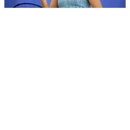
Фото: ktf.kz
Дунёнинг 829-ракеткаси, ушбу мусобақанинг 3-
ракеткаси А. Саөиндиыова финалда жаҳон
рейтингида 1253-ўринни эгаллаб турган
ҳиндистонлик Вайшнави Адкарга қарши
чемпионлик учун кураш олиб борди.
Биринчи партия кескин курашлар остида ўтди,
Аружан тай-брейкда муваффақиятли ўйнади - 7:6
(8:6).
Иккинчи сетда қозоғистонлик ёш теннисчи
рақибига ҳеч қандай имконият қолдирмади - 6:0.