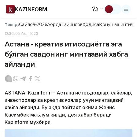
KAZINFORM
ЎЗ
Сайлов-2026
Ақорда
Тайинлов
Ҳодиса
Қонун ва интизо
Тренд:
12:36, 05 Июл 2023
Астана - креатив иқтисодиётга эга
бўлган савдонинг минтақавий хабга
айланди
ASTANA. Kazinform – Астана истеъдодлар, сайёҳлар,
инвесторлар ва креатив ғоялар учун минтақавий
хабга айланди. Бу ҳақда пойтахт ҳокими Женис
Қасимбек маълум қилди, дея хабар беради
Kazinform мухбири.