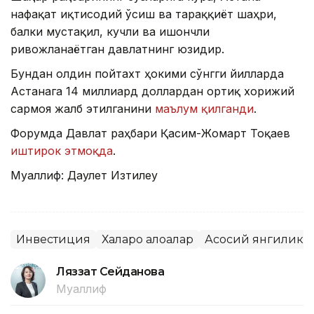
нафақат иқтисодий ўсиш ва тараққиёт шаҳри,
балки мустақил, кучли ва ишончли
ривожланаётган давлатнинг юзидир.
Бундан олдин пойтахт ҳокими сўнгги йилларда
Астанага 14 миллиард доллардан ортиқ хорижий
сармоя жалб этилганини
маълум қилганди
.
Форумда Давлат раҳбари Қасим-Жомарт Тоқаев
иштирок этмоқда
.
Муаллиф: Даулет Изтилеу
Инвестиция
Халқаро алоқалар
Асосий янгилик
Ляззат Сейданова
Муаллиф