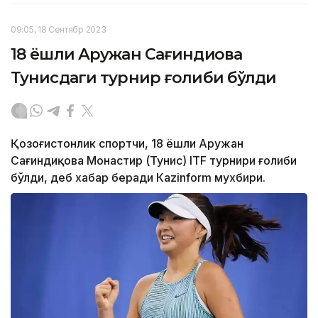
09:05, 18 Сентябр 2023
18 ёшли Аружан Сағиндиқова
Тунисдаги турнир ғолиби бўлди
Қозоғистонлик спортчи, 18 ёшли Аружан
Сағиндиқова Монастир (Тунис) ITF турнири ғолиби
бўлди, деб хабар беради Каzinform мухбири.