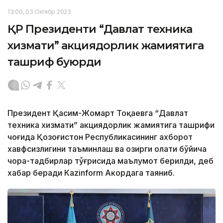
13:00, 03 Октябр 2023
ҚР Президенти “Давлат техника
хизмати” акциядорлик жамиятига
ташриф буюрди
Президент Қасим-Жомарт Тоқаевга “Давлат
техника хизмати” акциядорлик жамиятига ташрифи
чоғида Қозоғистон Республикасининг ахборот
хавфсизлигини таъминлаш ва ҳозирги ҳолати бўйича
чора-тадбирлар тўғрисида маълумот берилди, деб
хабар беради Каzinform Акордага таяниб.