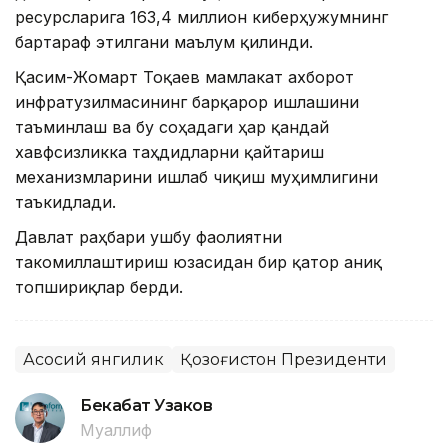
ресурсларига 163,4 миллион киберҳужумнинг
бартараф этилгани маълум қилинди.
Қасим-Жомарт Тоқаев мамлакат ахборот
инфратузилмасининг барқарор ишлашини
таъминлаш ва бу соҳадаги ҳар қандай
хавфсизликка таҳдидларни қайтариш
механизмларини ишлаб чиқиш муҳимлигини
таъкидлади.
Давлат раҳбари ушбу фаолиятни
такомиллаштириш юзасидан бир қатор аниқ
топшириқлар берди.
Асосий янгилик
Қозоғистон Президенти
Бекабат Узаков
Муаллиф