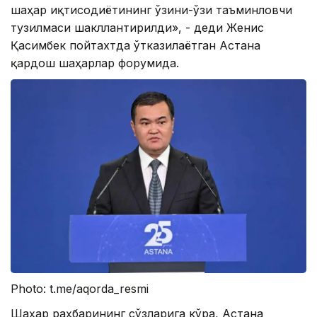
шаҳар иқтисодиётининг ўзини-ўзи таъминловчи
тузилмаси шакллантирилди», - деди Женис
Қасимбек пойтахтда ўтказилаётган Астана
қардош шаҳарлар форумида.
Photo: t.me/aqorda_resmi
Шаҳар раҳбарининг сўзларига кўра, Астана