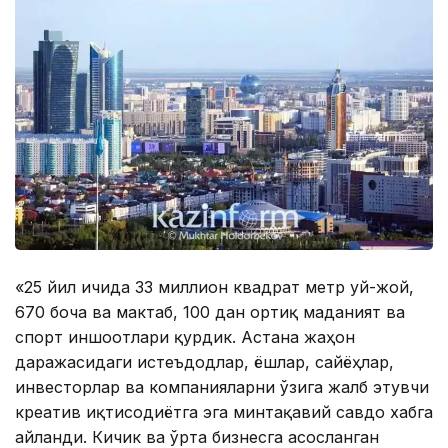
«25 йил ичида 33 миллион квадрат метр уй-жой,
670 боғча ва мактаб, 100 дан ортиқ маданият ва
спорт иншоотлари қурдик. Астана жаҳон
даражасидаги истеъдодлар, ёшлар, сайёҳлар,
инвесторлар ва компанияларни ўзига жалб этувчи
креатив иқтисодиётга эга минтақавий савдо хабга
айланди. Кичик ва ўрта бизнесга асосланган