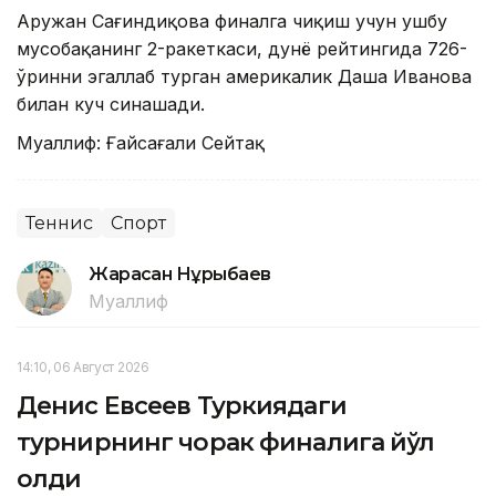
Аружан Сағиндиқова финалга чиқиш учун ушбу
мусобақанинг 2-ракеткаси, дунё рейтингида 726-
ўринни эгаллаб турган америкалик Даша Иванова
билан куч синашади.
Муаллиф: Ғайсағали Сейтақ
Теннис
Спорт
Жарасқан Нұрыбаев
Муаллиф
14:10, 06 Август 2026
Денис Евсеев Туркиядаги
турнирнинг чорак финалига йўл
олди