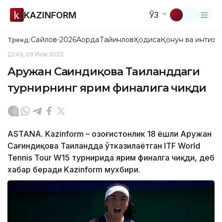
KAZINFORM
ЎЗ
Сайлов-2026
Ақорда
Тайинлов
Ҳодиса
Қонун ва интизо
Тренд:
22:49, 09 Июн 2023
Аружан Сағиндиқова Таиланддаги
турнирнинг ярим финалига чиқди
ASTANA. Kazinform – Қозоғистонлик 18 ёшли Аружан
Сағиндиқова Таиландда ўтказилаётган ITF World
Tennis Tour W15 турнирида ярим финалга чиқди, деб
хабар беради Kazinform мухбири.