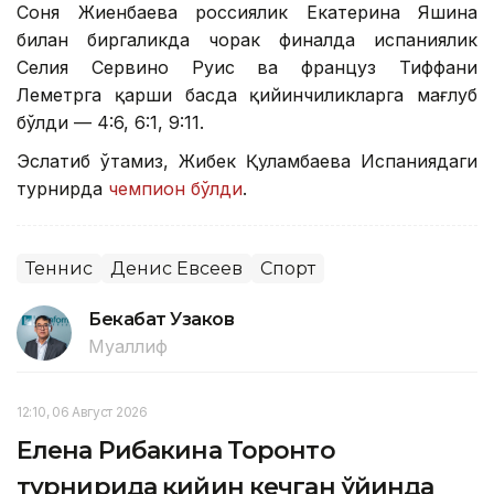
Соня Жиенбаева россиялик Екатерина Яшина
билан биргаликда чорак финалда испаниялик
Селия Сервино Руис ва француз Тиффани
Леметрга қарши баҳсда қийинчиликларга мағлуб
бўлди — 4:6, 6:1, 9:11.
Эслатиб ўтамиз, Жибек Қуламбаева Испаниядаги
турнирда
чемпион бўлди
.
Теннис
Денис Евсеев
Спорт
Бекабат Узаков
Муаллиф
12:10, 06 Август 2026
Елена Рибакина Торонто
турнирида қийин кечган ўйинда