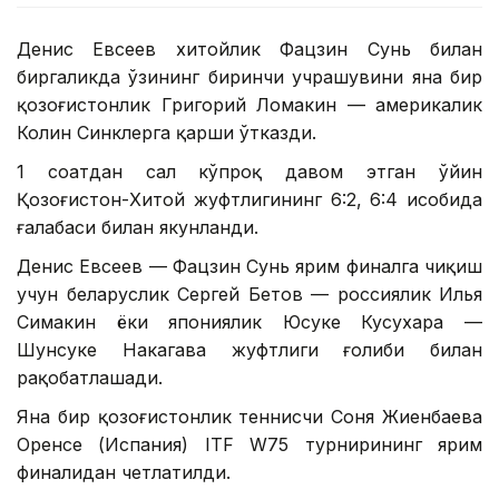
Денис Евсеев хитойлик Фацзин Сунь билан
биргаликда ўзининг биринчи учрашувини яна бир
қозоғистонлик Григорий Ломакин — америкалик
Колин Синклерга қарши ўтказди.
1 соатдан сал кўпроқ давом этган ўйин
Қозоғистон-Хитой жуфтлигининг 6:2, 6:4 ҳисобида
ғалабаси билан якунланди.
Денис Евсеев — Фацзин Сунь ярим финалга чиқиш
учун беларуслик Сергей Бетов — россиялик Илья
Симакин ёки япониялик Юсуке Кусухара —
Шунсуке Накагава жуфтлиги ғолиби билан
рақобатлашади.
Яна бир қозоғистонлик теннисчи Соня Жиенбаева
Оренсе (Испания) ITF W75 турнирининг ярим
финалидан четлатилди.