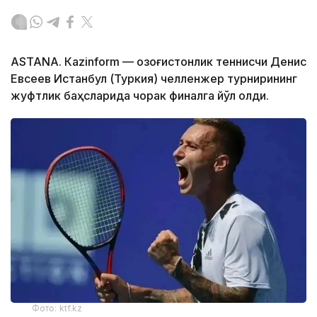
ASTANА. Кazinform — Қозоғистонлик теннисчи Денис
Евсеев Истанбул (Туркия) челленжер турнирининг
жуфтлик баҳсларида чорак финалга йўл олди.
Фото: ktf.kz