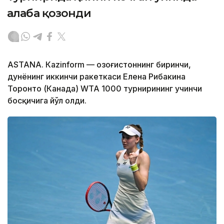
ғалаба қозонди
ASTANА. Кazinform — Қозоғистоннинг биринчи,
дунёнинг иккинчи ракеткаси Елена Рибакина
Торонто (Канада) WТА 1000 турнирининг учинчи
босқичига йўл олди.