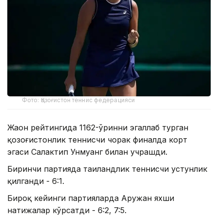
Фото: Қозоғистон теннис федерацияси
Жаҳон рейтингида 1162-ўринни эгаллаб турган
қозоғистонлик теннисчи чорак финалда корт
эгаси Салактип Унмуанг билан учрашди.
Биринчи партияда таиландлик теннисчи устунлик
қилганди - 6:1.
Бироқ кейинги партияларда Аружан яхши
натижалар кўрсатди - 6:2, 7:5.