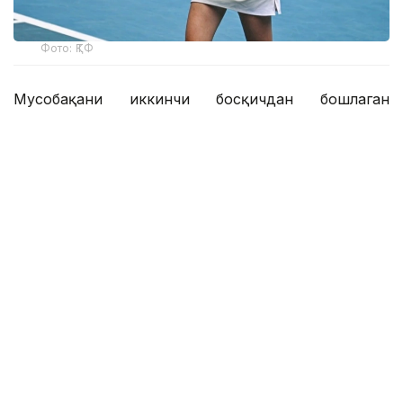
Фото: ҚТФ
Мусобақани иккинчи босқичдан бошлаган
қозоғистонлик теннисчи дунё рейтингида 61-
ўринни эгаллаган австралиялик Дарья Касаткинага
қарши ўз маҳоратини намойиш этди.
Рақиблар бунгача беш марта тўқнаш келишган,
уларнинг учтасида Рибакина ғалаба қозонган.
Уимблдондан кейин танаффус қилган
қозоғистонлик спортчи бу сафар биринчи сетда
3:0 ҳисобида олдинга чиқиб олди ва ўша
устунликни сақлаб қолди — 6:3.
Теннисчилар иккинчи сетни брейк алмашинуви
билан бошладилар. Шундан сўнг, австралиялик
спортчи 4:2 ҳисобида олдинга чиқиб олди, аммо