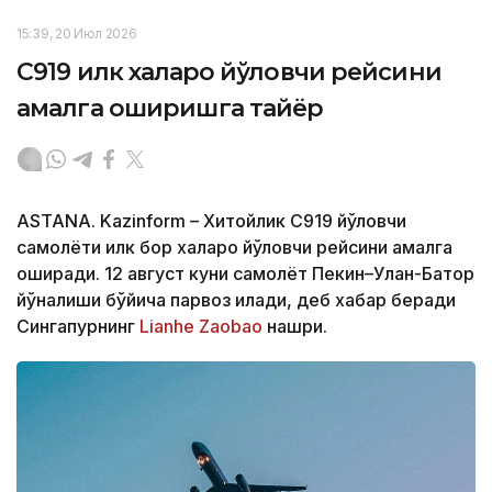
15:39, 20 Июл 2026
C919 илк халқаро йўловчи рейсини
амалга оширишга тайёр
ASTANA. Kazinform – Хитойлик C919 йўловчи
самолёти илк бор халқаро йўловчи рейсини амалга
оширади. 12 август куни самолёт Пекин–Улан-Батор
йўналиши бўйича парвоз қилади, деб хабар беради
Сингапурнинг
Lianhe Zaobao
нашри.