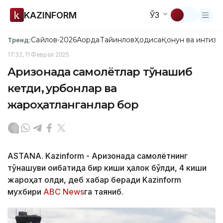
KAZINFORM
ЎЗ
Сайлов-2026
Ақорда
Тайинлов
Ҳодиса
Қонун ва интизо
Тренд:
17:32, 11 Феврал 2025
Аризонада самолётлар тўқнашиб
кетди, қурбонлар ва
жароҳатланганлар бор
ASTANA. Kazinform - Аризонада самолётнинг
тўқнашуви оқибатида бир киши ҳалок бўлди, 4 киши
жароҳат олди, деб хабар беради Kazinform
мухбири
ABC News
га таяниб.