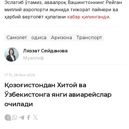
Эслатиб ўтамиз, аввалроқ Вашингтоннинг Рейган
миллий аэропорти яқинида тижорат лайнери ва
ҳарбий вертолёт қулагани
хабар қилинганди
.
Самолёт
Ҳодиса
Аризона
Транспорт
Ляззат Сейданова
Муаллиф
17:15, 28 Июл 2026
Қозоғистондан Хитой ва
Ўзбекистонга янги авиарейслар
очилади