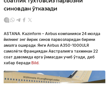
соатлик тўхтовсиз парвозни
синовдан ўтказади
ASTANA. Kazinform – Airbus компанияси 24 июлда
йилнинг энг йирик синов парвозларидан бирини
амалга оширади. Янги Airbus A350-1000ULR
самолёти Франциядан Австралияга тахминан 22
соат давомида ерга қўнмасдан учиб ўтади, деб
хабар беради
Bild.