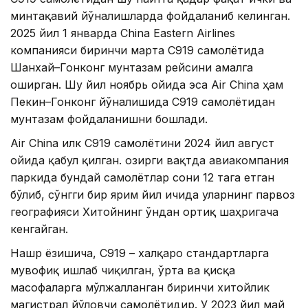
минтақавий йўналишларда фойдаланиб келинган.
2025 йил 1 январда China Eastern Airlines
компанияси биринчи марта C919 самолётида
Шанхай–Гонконг мунтазам рейсини амалга
оширган. Шу йил ноябрь ойида эса Air China ҳам
Пекин–Гонконг йўналишида C919 самолётидан
мунтазам фойдаланишни бошлади.
Air China илк C919 самолётини 2024 йил август
ойида қабул қилган. Ҳозирги вақтда авиакомпания
паркида бундай самолётлар сони 12 тага етган
бўлиб, сўнгги бир ярим йил ичида уларнинг парвоз
географияси Хитойнинг ўндан ортиқ шаҳригача
кенгайган.
Нашр ёзишича, C919 – халқаро стандартларга
мувофиқ ишлаб чиқилган, ўрта ва қисқа
масофаларга мўлжалланган биринчи хитойлик
магистрал йўловчи самолётидир. У 2023 йил май