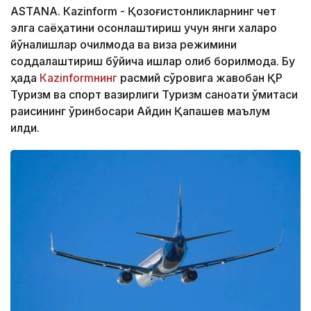
ASTANА. Кazinform - Қозоғистонликларнинг чет
элга саёҳатини осонлаштириш учун янги халқаро
йўналишлар очилмоқда ва виза режимини
соддалаштириш бўйича ишлар олиб борилмоқда. Бу
ҳақда
Кazinformнинг
расмий сўровига жавобан ҚР
Туризм ва спорт вазирлиги Туризм саноати қўмитаси
раисининг ўринбосари Айдин Қапашев маълум
қилди.