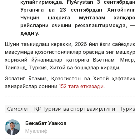
кўпайтирмоқда. FlyArystan 3 сентябрдан
Урганчга ва 23 сентябрдан Хитойнинг
Чунцин шаҳрига мунтазам халқаро
рейсларни очишни режалаштирмоқда, —
деди у.
Шуни таъкидлаш керакки, 2026 йил ёзги сайёҳлик
мавсумида қозоғистонликлар орасида энг машҳур
хорижий йўналишлар қаторига Вьетнам, Миср,
Таиланд, Туркия, Хитой ва бошқалар киради.
Эслатиб ўтамиз, Қозоғистон ва Хитой ҳафталик
авиарейслар сонини
152 тага етказади
.
Самолёт
ҚР Туризм ва спорт вазирлиги
Туризм
Бекабат Узаков
Муаллиф