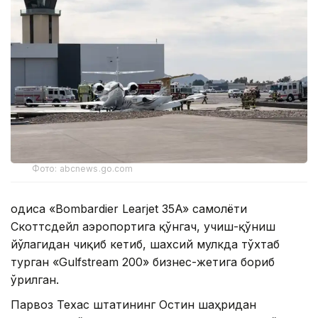
Фото: abcnews.go.com
Ҳодиса «Bombardier Learjet 35A» самолёти
Скоттсдейл аэропортига қўнгач, учиш-қўниш
йўлагидан чиқиб кетиб, шахсий мулкда тўхтаб
турган «Gulfstream 200» бизнес-жетига бориб
ўрилган.
Парвоз Техас штатининг Остин шаҳридан