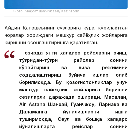
Фото: Мақсат Шағирбаев/ Kazinform
Айдин Қапашевнинг сўзларига кўра, кўрилаётган
чоралар хориждаги машҳур сайёҳлик жойларига
киришни осонлаштиришга қаратилган.
– Ҳозирда янги халқаро рейсларни очиш,
тўғридан-тўғри рейслар сонини
кўпайтириш ва виза режимини
соддалаштириш бўйича ишлар олиб
борилмоқда. Бу қозоғистонликлар учун
машҳур сайёҳлик жойларига боришни
сезиларли даражада оширади. Масалан,
Air Astana Шанхай, Гуанчжоу, Ларнака ва
Даламанга йўналишларни ишга
туширмоқда, Сеул ва бошқа халқаро
йўналишларга рейслар сонини