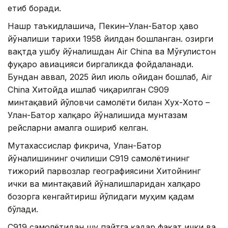
етиб боради.
Нашр таъкидлашича, Пекин–Улан-Батор ҳаво
йўналиши тарихи 1958 йилдан бошланган. Ҳозирги
вақтда ушбу йўналишдан Air China ва Мўғулистон
фуқаро авиацияси биргаликда фойдаланади.
Бундан аввал, 2025 йил июль ойидан бошлаб, Air
China Хитойда ишлаб чиқарилган C909
минтақавий йўловчи самолёти билан Хух-Хото –
Улан-Батор халқаро йўналишида мунтазам
рейсларни амалга ошириб келган.
Мутахассислар фикрича, Улан-Батор
йўналишининг очилиши C919 самолётининг
тижорий парвозлар географиясини Хитойнинг
ички ва минтақавий йўналишларидан халқаро
бозорга кенгайтириш йўлидаги муҳим қадам
бўлади.
C919 самолётидан шу пайтга қадар фақат ички ва