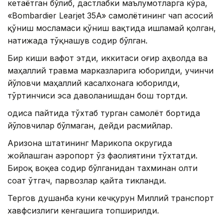
кетаётган бўлиб, дастлабки маълумотларга кўра,
«Bombardier Learjet 35A» самолётининг чап асосий
қўниш мосламаси қўниш вақтида ишламай қолган,
натижада тўқнашув содир бўлган.
Бир киши вафот этди, иккитаси оғир аҳволда ва
маҳаллий травма марказларига юборилди, учинчи
йўловчи маҳаллий касалхонага юборилди,
тўртинчиси эса даволанишдан бош тортди.
Ҳодиса пайтида тўхтаб турган самолёт бортида
йўловчилар бўлмаган, дейди расмийлар.
Аризона штатининг Марикопа округида
жойлашган аэропорт ўз фаолиятини тўхтатди.
Бироқ воқеа содир бўлганидан тахминан олти
соат ўтгач, парвозлар қайта тикланди.
Тергов душанба куни кечқурун Миллий транспорт
хавфсизлиги кенгашига топширилди.