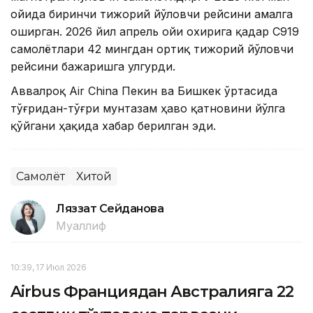
ойида биринчи тижорий йўловчи рейсини амалга
оширган. 2026 йил апрель ойи охирига қадар C919
самолётлари 42 мингдан ортиқ тижорий йўловчи
рейсини бажаришга улгурди.
Аввалроқ Air China Пекин ва Бишкек ўртасида
тўғридан-тўғри мунтазам ҳаво қатновини йўлга
қўйгани ҳақида хабар берилган эди.
Самолёт
Хитой
Ляззат Сейданова
Муаллиф
10:39, 17 Июл 2026
Airbus Франциядан Австралияга 22