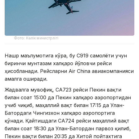
Фото: Көлік министрлігі
Нашр маълумотига кўра, бу C919 самолёти учун
биринчи мунтазам халқаро йўловчи рейси
ҳисобланади. Рейсларни Air China авиакомпанияси
амалга оширади.
Жадвалга мувофиқ, CA723 рейси Пекин вақти
билан соат 15:00 да Пекин халқаро аэропортидан
учиб чиқиб, маҳаллий вақт билан 17:15 да Улан-
Батордаги Чингизхон халқаро аэропортига
қўнади. Қайтишдаги CA724 рейси маҳаллий вақт
билан соат 18:30 да Улан-Батордан парвоз қилиб,
Пекин вақти билан 20:35 да Хитой пойтахтига